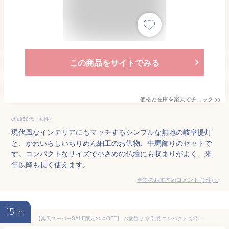
この商品をサイトでみる
価格と在庫を
楽天
でチェック
>>
chai(50代・女性)
現代風なインテリアにもマッチするシンプルな無地の岐阜提灯
と、かわいらしいちりめん細工のお供物、牛馬飾りのセットで
す。コンパクトなサイズで小さめの仏壇にも収まりがよく、来
年以降も長く使えます。
全てのおすすめコメント
(
1
件)
>
15th
【楽天スーパーSALE限定20%OFF】 お盆飾り 水引製 コンパクト 水引盆帰郷セット6 送料無料 ミニお線香 無料特典付 きゅうり なす ほおずき ちょうちん 提灯 お供え花 お盆供養 お盆用品 おしゃれ かわいい 初盆セット ミニサイズ 仏具 国産 水引細工 .お盆飾り.