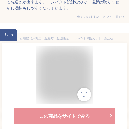
てお迎えが出来ます。コンパクト設計なので、場所は取りませ
んし収納もしやすくなっています。
全てのおすすめコメント
(
1
件)
>
18th
仏壇屋 滝田商店 【盆提灯・お盆用品】 コンパクト 初盆セット・新盆セット ３点セット ２－E ◆ モダン盆提灯・初盆飾り・新盆飾り・お盆飾り用品・初盆(新盆) の方に なセットです。【滝田商店発行 証明書付】
この商品をサイトでみる