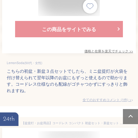
この商品をサイトでみる
価格と在庫を
楽天
でチェック
>>
LemonSoda(50代・女性)
こちらの初盆・新盆３点セットでしたら、ミニ盆提灯が火袋を
付け替えられて翌年以降のお盆にもずっと使えるので助かりま
す。コードレス仕様なのも配線がゴチャつかずにすっきりと飾
れますね。
全てのおすすめコメント
(
1
件)
>
24th
【盆提灯・お盆用品】コードレス コンパクト 初盆セット・新盆セット 小珠紋天+結花3号新盆