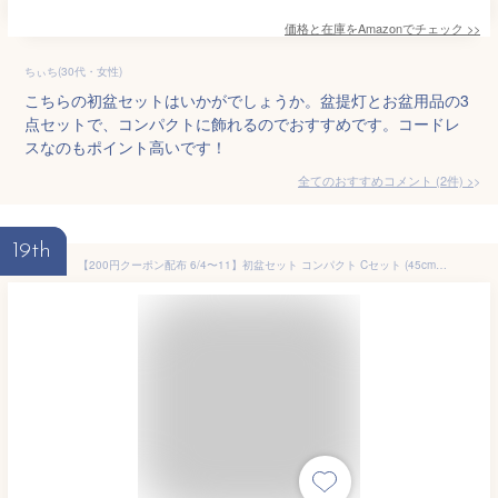
価格と在庫を
Amazon
でチェック
>>
ちぃち(30代・女性)
こちらの初盆セットはいかがでしょうか。盆提灯とお盆用品の3
点セットで、コンパクトに飾れるのでおすすめです。コードレ
スなのもポイント高いです！
全てのおすすめコメント
(
2
件)
>
19th
【200円クーポン配布 6/4〜11】初盆セット コンパクト Cセット (45cm幅) 基本 新盆セット 【お盆用品】 初盆 初盆準備 新盆準備 初盆提灯 新盆提灯 新盆 お盆 盆ちょうちん 専門店 おすすめ 行灯 モダン お盆セット お盆飾り 初盆飾り コードレス 白提灯 LED 迎え火 精霊棚