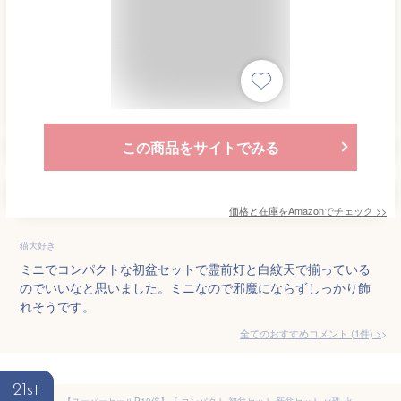
この商品をサイトでみる
価格と在庫を
Amazon
でチェック
>>
猫大好き
ミニでコンパクトな初盆セットで霊前灯と白紋天で揃っている
のでいいなと思いました。ミニなので邪魔にならずしっかり飾
れそうです。
全てのおすすめコメント
(
1
件)
>
21st
【スーパーセールP10倍】『 コンパクト 初盆セット 新盆セット 小珠 火袋2点セット（白紋天＆美濃菊または桔梗） ちりめん お盆飾りセット【T-4】』 盆提灯 ミニサイズ コードレス かわいい おしゃれ LED 初盆 新盆 提灯 白提灯 新盆飾り 初盆飾り お盆飾り 盆 仏具 飾り