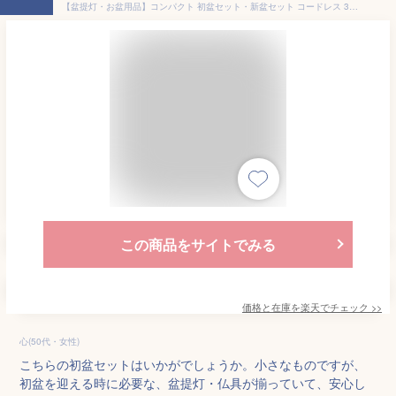
【盆提灯・お盆用品】コンパクト 初盆セット・新盆セット コードレス 3点セット 2-E【送料無料】【お盆用品 仏具 お盆 提灯 初盆 新盆 初盆飾り 新盆飾り お盆 飾り お盆提灯 盆ちょうちん 小型 ミニ モダン LED あす楽対応】
この商品をサイトでみる
価格と在庫を
楽天
でチェック
>>
心(50代・女性)
こちらの初盆セットはいかがでしょうか。小さなものですが、
初盆を迎える時に必要な、盆提灯・仏具が揃っていて、安心し