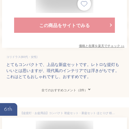
この商品をサイトでみる
価格と在庫を
楽天
でチェック
>>
コリドラス(60代・女性)
とてもコンパクトで、上品な新盆セットです。レトロな提灯も
いいとは思いますが、現代風のインテリアでは浮きがちです。
これはとてもおしゃれですし、おすすめです。
全てのおすすめコメント（2件）
6th
【盆提灯・お盆用品】コンパクト 初盆セット・新盆セット ほとりび 枝垂れ桜 対柄 回転行灯 3点セット 2-M【送料無料】【お盆セット お盆 提灯 初盆 新盆 飾り 白提灯 初盆飾り 新盆飾り 盆提灯 ミニサイズ ミニ モダン モダン盆提灯 回転 一対入り セット】