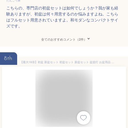
だんごっ鼻
こちらの、専門店の初盆セットは如何でしょうか？我が家も経
験ありますが、初盆は何々用意するのか悩みますよね。こちら
はフルセット用意されていますよ。和モダンなコンパクトサイ
ズです。
全てのおすすめコメント（2件）
8th
【最大16倍】初盆 新盆セット 初盆セット 新盆セット 盆提灯 お盆用品 コードレス コンパクト 31cm まこも 置き提灯 雪洞 仏具 お盆 提灯 新盆飾り 盆ちょうちん お盆飾り 小型 モダン提灯 お供え 御仏前 ミニサイズ 新盆 提灯 初盆 提灯