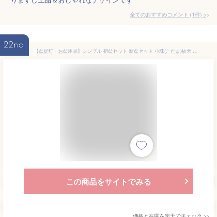
全てのおすすめコメント
(
1
件)
>
22nd
【盆提灯・お盆用品】シンプル 初盆セット 新盆セット 小珠(こだま)紋天 コードレス 3点セット 1-C【送料無料】【お盆セット お盆 提灯 初盆 新盆 飾り 白提灯 初盆飾り 新盆飾り 盆提灯 コンパクト ミニサイズ ミニ かわいい おしゃれ セット ちりめん牛馬】
この商品をサイトでみる
価格と在庫を
楽天
でチェック
>>