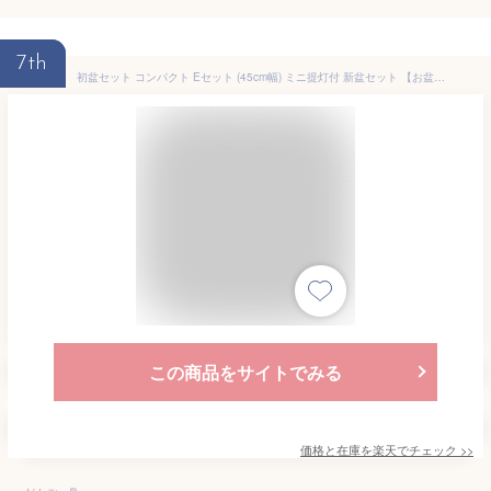
7th
初盆セット コンパクト Eセット (45cm幅) ミニ提灯付 新盆セット 【お盆用品】 初盆 初盆準備 新盆準備 初盆提灯 新盆提灯 新盆 お盆 盆ちょうちん 専門店 おすすめ 行灯 モダン お盆セット お盆飾り 初盆見舞い 一対 新型 ミニ 白提灯 LED 迎え火 精霊棚 省スペース お仏壇
この商品をサイトでみる
価格と在庫を
楽天
でチェック
>>