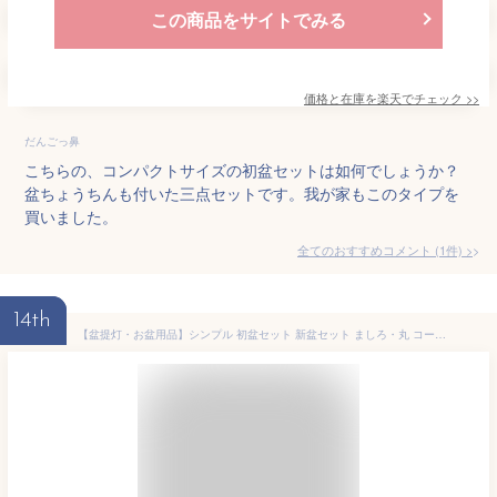
この商品をサイトでみる
価格と在庫を
楽天
でチェック
>>
だんごっ鼻
こちらの、コンパクトサイズの初盆セットは如何でしょうか？
盆ちょうちんも付いた三点セットです。我が家もこのタイプを
買いました。
全てのおすすめコメント
(
1
件)
>
14th
【盆提灯・お盆用品】シンプル 初盆セット 新盆セット ましろ・丸 コードレス 3点セット 1-K【送料無料】【お盆セット お盆 提灯 初盆 新盆 飾り 白提灯 白 MUJI コンパクト ミニサイズ ミニ おしゃれ かわいい 可愛い 北欧風 LED セット ちりめん牛馬】