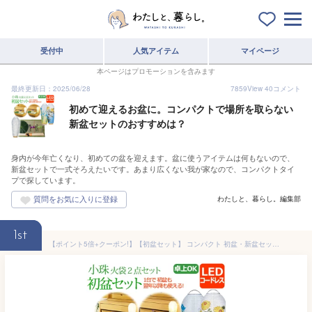
受付中
人気アイテム
マイページ
本ページはプロモーションを含みます
最終更新日：2025/06/28
7859
View
40
コメント
初めて迎えるお盆に。コンパクトで場所を取らない
新盆セットのおすすめは？
身内が今年亡くなり、初めての盆を迎えます。盆に使うアイテムは何もないので、
新盆セットで一式そろえたいです。あまり広くない我が家なので、コンパクトタイ
プで探しています。
わたしと、暮らし。編集部
1st
【ポイント5倍+クーポン!】【初盆セット】 コンパクト 初盆・新盆セット 小珠 火袋2点セット（白紋天＆美濃菊または桔梗）【K-3】 新盆 セット 盆提灯 ミニ 初盆 提灯 白提灯 LED 盆提灯 盆ちょうちん お盆提灯 (お盆 新盆飾り 初盆飾り お盆飾り 盆飾り マンション 灯篭)