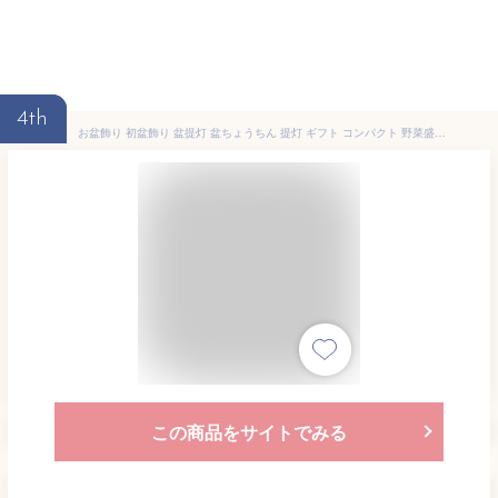
4th
お盆飾り 初盆飾り 盆提灯 盆ちょうちん 提灯 ギフト コンパクト 野菜盛り 精霊馬 初盆セット 新盆 初盆 『現代仏具 盆飾り盆提灯エクレレピンク ちりめんセット ピンク』 仏壇と仏具の八木研
この商品をサイトでみる