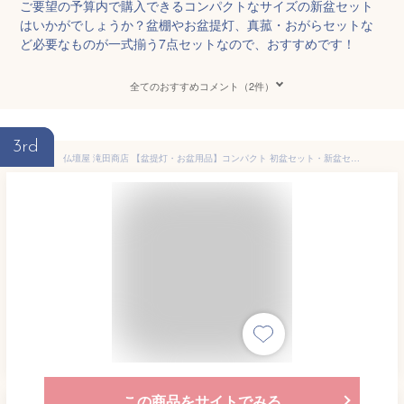
ご要望の予算内で購入できるコンパクトなサイズの新盆セット
はいかがでしょうか？盆棚やお盆提灯、真菰・おがらセットな
ど必要なものが一式揃う7点セットなので、おすすめです！
全てのおすすめコメント（2件）
3rd
仏壇屋 滝田商店 【盆提灯・お盆用品】コンパクト 初盆セット・新盆セット 灯影(ほかげ) そよ桜 回転 コードレス（一対タイプ） ４点セット ２-N ◆ モダン盆提灯・初盆飾り・ミニサイズ・初盆(新盆)のお飾りに必要なセットです。【滝田商店発行 証明書付】
この商品をサイトでみる