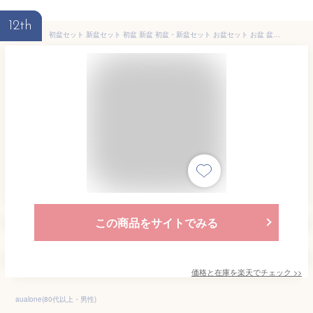
12th
初盆セット 新盆セット 初盆 新盆 初盆・新盆セット お盆セット お盆 盆提灯 岐阜提灯 盆ちょうちん 提灯 ギフト 新型 シンプル 新盆御見舞 贈答用 モダン セット 白提灯 霊前灯 真菰 まこも ミニサイズ お供え 【初盆セット コンパクトセット 1-A】お仏壇のはせがわ
この商品をサイトでみる
価格と在庫を
楽天
でチェック
>>
aualone(80代以上・男性)