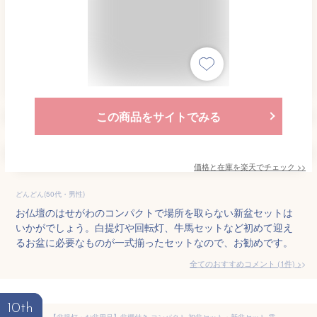
この商品をサイトでみる
価格と在庫を
楽天
でチェック
>>
どんどん(50代・男性)
お仏壇のはせがわのコンパクトで場所を取らない新盆セットは
いかがでしょう。白提灯や回転灯、牛馬セットなど初めて迎え
るお盆に必要なものが一式揃ったセットなので、お勧めです。
全てのおすすめコメント
(
1
件)
>
10th
【盆提灯・お盆用品】盆棚付き コンパクト 初盆セット・新盆セット 霊前灯7点セット 16-C【送料無料】【お盆用品 仏具 お盆 提灯 初盆 新盆 初盆飾り 新盆飾り お盆 飾り お盆提灯 盆飾り 小型 ミニ モダン 一対入り 精霊棚 木製祭壇】