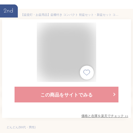
2nd
【盆提灯・お盆用品】盆棚付き コンパクト 初盆セット・新盆セット コードレス 7点セット 15-B【送料無料】【お盆用品 仏具 お盆 提灯 初盆 新盆 初盆飾り 新盆飾り お盆 飾り お盆提灯 盆飾り 小型 ミニ モダン LED 一対入り 木製祭壇】
この商品をサイトでみる
価格と在庫を
楽天
でチェック
>>
どんどん(50代・男性)