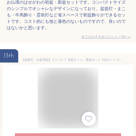
お仏壇のはせがわの初盆・新盆セットです。コンパクトサイズ
のシンプルでオシャレなデザインになっており、盆提灯・まこ
も・牛馬飾り・霊前灯など省スペースで初盆飾りができるセッ
トです。コスト的にも他と遜色のないものですので、良いので
はないかと思います。
全てのおすすめコメント
(
1
件)
>
13th
【盆提灯・お盆用品】コンパクト 初盆セット・新盆セット 3点セット 2-B【送料無料】【お盆用品 仏具 お盆 提灯 初盆 新盆 初盆飾り 新盆飾り お盆 飾り お盆提灯 盆ちょうちん 小型 ミニ モダン あす楽対応】