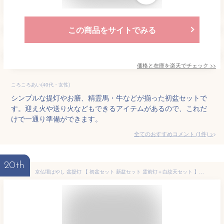
この商品をサイトでみる
価格と在庫を
楽天
でチェック
>>
ころころあい(40代・女性)
シンプルな提灯やお膳、精霊馬・牛などが揃った初盆セットで
す。迎え火や送り火などもできるアイテムがあるので、これだ
けで一通り準備ができます。
全てのおすすめコメント
(
1
件)
>
20th
京仏壇はやし 盆提灯 【 初盆セット 新盆セット 霊前灯＋白紋天セット 】 初盆 提灯 ミニ コンパクト 初盆飾りセット 【京仏壇はやしオリジナルクロスセット】