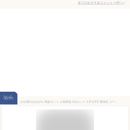
全てのおすすめコメント
(
1
件)
>
16th
お仏壇のはせがわ 初盆セット 人気商品 3点セット 3-D (LED 電池式 コードレス/白紋天 牛馬飾り お供物セット) コンパクト モダン/新盆 初盆 お盆 岐阜提灯