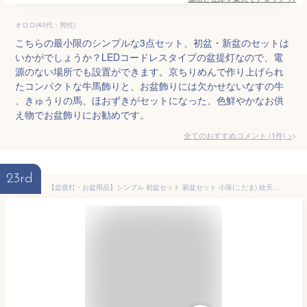
オロロ(40代・男性)
こちらの最小限のシンプルな3点セット、初盆・新盆のセットは
いかがでしょうか？LEDコードレスタイプの盆提灯なので、電
源のない場所でも設置ができます。京ちりめんで作り上げられ
たコンパクトな牛馬飾りと、お盆飾りには欠かせないなすの牛
、きゅうりの馬、ほおずきがセットになった、色鮮やかなお供
え物でお盆飾りにお勧めです。
全てのおすすめコメント
(
1
件)
>
23rd
【盆提灯・お盆用品】シンプル 初盆セット 新盆セット 小珠(こだま) 紋天・萩に桔梗 コードレス 3点セット 1-F【送料無料】【お盆セット お盆 提灯 初盆 新盆 飾り 白提灯 初盆飾り 新盆飾り 盆提灯 コンパクト ミニサイズ ミニ かわいい おしゃれ セット】