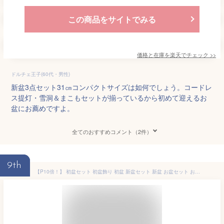
この商品をサイトでみる
価格と在庫を
楽天
でチェック
>>
ドルチェ王子(60代・男性)
新盆3点セット31㎝コンパクトサイズは如何でしょう。コードレ
ス提灯・雪洞＆まこもセットが揃っているから初めて迎えるお
盆にお薦めですよ。
全てのおすすめコメント（2件）
9th
【P10倍！】 初盆セット 初盆飾り 初盆 新盆セット 新盆 お盆セット お盆 盆提灯 提灯 岐阜提灯 ギフト 新型 シンプル 新盆御見舞 贈答用 モダン おしゃれ コンパクト 白提灯 回転灯 牛馬セット ちりめん ミニ お供え 【初盆セット リビングセット 6-C】お仏壇のはせがわ