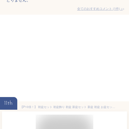
全てのおすすめコメント
(
1
件)
>
11th
【P10倍！】 初盆セット 初盆飾り 初盆 新盆セット 新盆 初盆 お盆セット お盆 盆提灯 提灯 岐阜提灯 ギフト 新型 シンプル 新盆御見舞 贈答用 モダン おしゃれ コンパクト 白提灯 回転灯 牛馬 ちりめん まこも ミニサイズ【初盆セット リビングセット 6-B】お仏壇のはせがわ