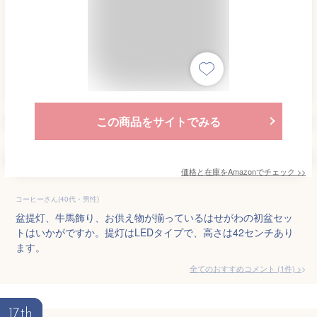
この商品をサイトでみる
価格と在庫を
Amazon
でチェック
>>
コーヒーさん(40代・男性)
盆提灯、牛馬飾り、お供え物が揃っているはせがわの初盆セッ
トはいかがですか。提灯はLEDタイプで、高さは42センチあり
ます。
全てのおすすめコメント
(
1
件)
>
17th