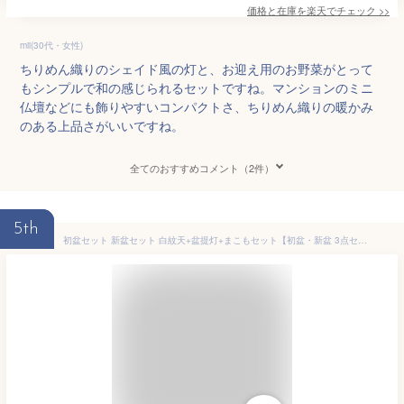
価格と在庫を
楽天
でチェック
>>
mii(30代・女性)
ちりめん織りのシェイド風の灯と、お迎え用のお野菜がとって
もシンプルで和の感じられるセットですね。マンションのミニ
仏壇などにも飾りやすいコンパクトさ、ちりめん織りの暖かみ
のある上品さがいいですね。
全てのおすすめコメント（2件）
5th
初盆セット 新盆セット 白紋天+盆提灯+まこもセット【初盆・新盆 3点セット B-5】お盆飾り 初盆飾り 盆提灯 盆ちょうちん 提灯 ギフト コンパクト