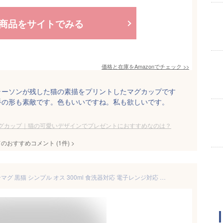
商品をサイトでみる
価格と在庫を
Amazon
でチェック
>>
ラーソンが残した猫の素描をプリントしたマグカップです
手の形も素敵です。色もいいですね。私も欲しいです。
グカップ｜猫の可愛いデザインでプレゼントにおすすめなのは？
てのおすすめコメント
(
1
件)
>
アルタ Artha マグカップ ツインマグ 黒猫 シンプル オス 300ml 食洗器対応 電子レンジ対応 磁器 しっぽが取っ手になるおしゃれなマグ 取っ手を合わせるとハートの形に AR0604099