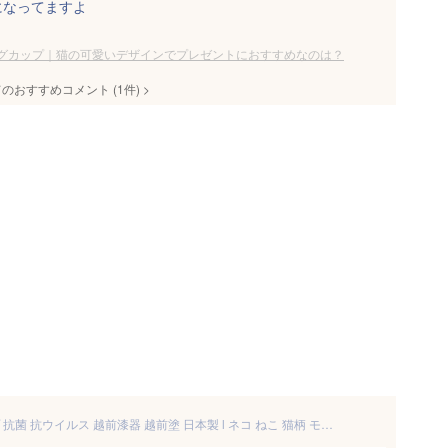
になってますよ
グカップ｜猫の可愛いデザインでプレゼントにおすすめなのは？
てのおすすめコメント
(
1
件)
>
マグカップ l まんまる猫 コップ 抗菌 抗ウイルス 越前漆器 越前塗 日本製 l ネコ ねこ 猫柄 モチーフ うるし 湯呑 食器 コーヒー おしゃれ かわいい 結婚 新生活 引っ越し 新居 お祝い 内祝い 敬老の日 贈り物 プレゼント ギフト 猫好き