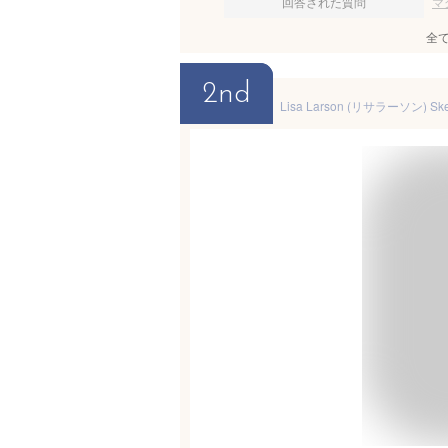
回答された質問
マ
全
2nd