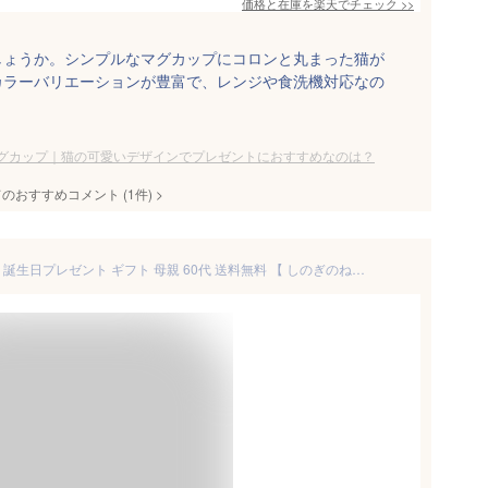
価格と在庫を
楽天
でチェック
>>
しょうか。シンプルなマグカップにコロンと丸まった猫が
カラーバリエーションが豊富で、レンジや食洗機対応なの
グカップ｜猫の可愛いデザインでプレゼントにおすすめなのは？
てのおすすめコメント
(
1
件)
>
猫 花 マグカップ 名入れ 猫好き 誕生日プレゼント ギフト 母親 60代 送料無料 【 しのぎのねこ マグ ＆ プリザ ブーケ セット 】実用 名前入り 猫グッズ 誕生日 プレゼント 女友達 女性 花束 彼女 かわいい プリザーブドフラワー 還暦 退職 祝い FLEGRE xmas バレンタイン