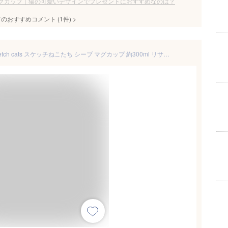
グカップ｜猫の可愛いデザインでプレゼントにおすすめなのは？
てのおすすめコメント
(
1
件)
>
Lisa Larson (リサラーソン) Sketch cats スケッチねこたち シーブ マグカップ 約300ml リサのスケッチシリーズ 雑貨 北欧 食器 電子レンジ対応 食洗機対応 誕生日プレゼント 女性 母の日 グリーン LL161-11