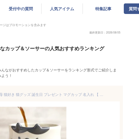
受付中の質問
人気アイテム
特集記事
質問
ージはプロモーションを含みます
最終更新日：2026/08/05
ゃれなカップ＆ソーサーの人気おすすめランキング
みんながおすすめしたカップ＆ソーサーをランキング形式でご紹介しま
みよう！
誕生日プレゼント 女友達 女性 母 猫好き 猫グッズ 誕生日 プレゼント マグカップ 名入れ 【 しのぎ ネコ マグ 】 還暦 古希 喜寿 傘寿 祝い お祝い 猫 雑貨 ギフト 彼女 妻 30代 40代 コーヒー ねこ 還暦祝い 母親 記念日 退職祝い 退職 送別 おしゃれ 結婚 バレンタイン