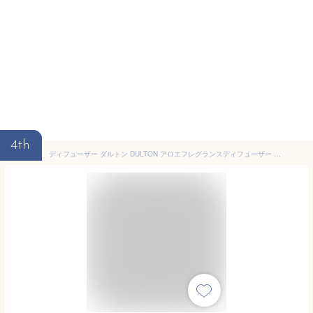
4th
ディフューザー ダルトン DULTON アロエフレグランスディフューザー 多肉植物 （ 芳香剤 ルームフレグランス アロマディフューザー 香り フレグランス アロマオイル アロマグッズ カクタス ガラス 部屋 玄関 洗面所 寝室 トイレ ）