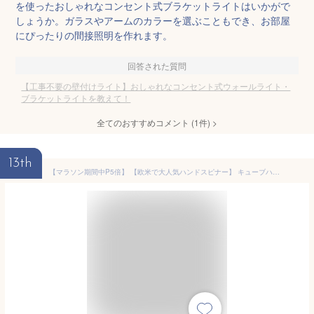
を使ったおしゃれなコンセント式ブラケットライトはいかがで
しょうか。ガラスやアームのカラーを選ぶこともでき、お部屋
にぴったりの間接照明を作れます。
回答された質問
【工事不要の壁付けライト】おしゃれなコンセント式ウォールライト・
ブラケットライトを教えて！
全てのおすすめコメント
(
1
件)
>
13th
【マラソン期間中P5倍】 【欧米で大人気ハンドスピナー】 キューブハンドスピナー ハンドスピナー キューブ型 虹 アルミ合金 虹色 指遊び 小型 分解組立可能 ストレス解消 ひま潰し おもちゃ 玩具 面白い グッズ プレゼント コマ 指スピナー 送料無料 NIZIPRO