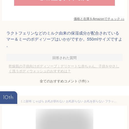
価格と在庫を
Amazon
でチェック
>>
ラクトフェリンなどのミルク由来の保湿成分が配合されている
マー＆ミーのボディソープはいかがですか。550mlサイズですよ
。
回答された質問
乾燥肌の子供向けボディソープ｜デリケートな赤ちゃん、子供をやさし
く洗うボディウォッシュのおすすめは？
全てのおすすめコメント
(
1
件)
>
10th
ミニ財布 じゃばら お札が折れない お札折らない お札を折らない フラップ alto 日本製 姫路レザー 本革 財布 メンズ ヌメ革 牛革 タンニン鞣し 経年変化 エイジング ハンドメイド 二つ折り財布 小さい財布 コンパクト 蛇腹 アルト Less Design グリーン 緑 送料無料