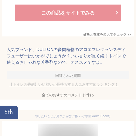
この商品をサイトでみる
価格と在庫を
楽天
でチェック
>>
人気ブランド、DULTONの多肉植物のアロエフレグランスディ
フューザーはいかがでしょうか？いい香りが長く続くトイレで
使えるおしゃれな芳香剤なので、オススメですよ。
回答された質問
【トイレ芳香剤】いい匂いが長持ちする人気おすすめランキング！
全てのおすすめコメント
(
1
件)
>
5th
やりたいことが見つからない君へ (小学館Youth Books)