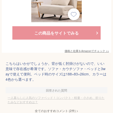
この商品をサイトでみる
価格と在庫を
Amazon
でチェック
>>
こちらはいかがでしょうか。背が低く肘掛けがないので、いい
意味で存在感が希薄です。ソファ・カウチソファ・ベッドと3w
ayで使えて便利。ベッド時のサイズは188×83×26cm、カラーは
4色から選べます。
回答された質問
一人暮らしに人気のソファベッド！コンパクト・軽量・小さめ、折りた
たみなどおすすめは？
全てのおすすめコメント
(
2
件)
>