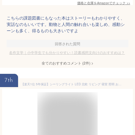
価格と在庫を
Amazon
でチェック
>>
こちらの課題図書にもなった本はストーリーもわかりやすく、
実話なのもいいです。動物と人間の触れ合いも楽しめ、感動シ
ーンも多く、得るものも大きいですよ
回答された質問
名作文学｜小中学生でも分かりやすい！読書感想文向けのおすすめは？
全てのおすすめコメント
(
2
件)
>
7th
【楽天1位 5年保証】シーリングライト LED 北欧 リビング 寝室 照明 おしゃれ 6畳 8畳 10畳 12畳 リモコン タイマー付き 照明器具 ライト 間接照明 調光調色 アッパーライト 天井照明 明るい シンプル インテリア リビング用 居間用