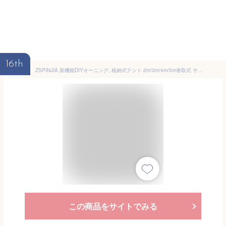
16th
ZSPINJIA 新機能DIYオーニング, 格納式テント 2m/3m/4m/5m巻取式 サンシェード オーニング 屋根 （日本語マニュアル）後付け 長さ調節可能なキャノピー付き,日除け シェード オーニングテント防水 (Color : B, Size : 3x2.5m)
この商品をサイトでみる