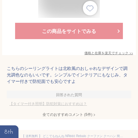
この商品をサイトでみる
価格と在庫を
楽天
でチェック
>>
こちらのシーリングライトは北欧風のおしゃれなデザインで調
光調色なのもいいです。シンプルでインテリアにもなじみ、タ
イマー付きで防犯面でも安心ですよ
回答された質問
【タイマー付き照明】防犯対策におすすめは？
全てのおすすめコメント
(
5
件)
>
8th
【 送料無料 】 どこでもねんね NR660 Rebalo クーファン クーハン 簡易ベッド 持ち運び 折りたたみ ベビーギフト ベビーベッド ベッドインベッド おむつ替え マット お昼寝 バッグ コロナ対策 北欧 送料込み ※北海道・沖縄・離島除く