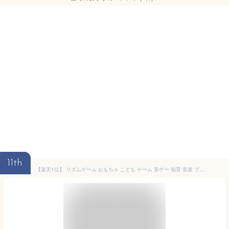
11th
【楽天1位】 リズムゲーム おもちゃ こども ゲーム 音ゲー 知育 音楽 プッシュ プッシュポップ プッシュポップゲーム リズムタップゲーム ポータブルゲーム 説明書 電池 キッズ クリスマス プレゼント 小学生 男の子 女の子 【日本語説明書付き】