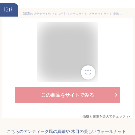
12th
【最高のブラケット作りました】ウォールライト ブラケットライト 北欧 ブラケット照明 真鍮 スチール ガラスボール 透明 ダイニング 間接照明 壁付け リビング LED クリアガラス 大正ロマン 洗面所 コンセント シンプル 壁照明 スポットライト 照明器具 ガラス ledライト
この商品をサイトでみる
価格と在庫を
楽天
でチェック
>>
こちらのアンティーク風の真鍮や 木目の美しいウォールナット