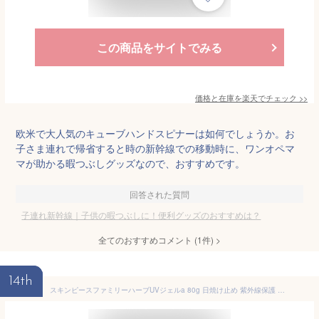
この商品をサイトでみる
価格と在庫を
楽天
でチェック
>>
欧米で大人気のキューブハンドスピナーは如何でしょうか。お
子さま連れで帰省すると時の新幹線での移動時に、ワンオペマ
マが助かる暇つぶしグッズなので、おすすめです。
回答された質問
子連れ新幹線｜子供の暇つぶしに！便利グッズのおすすめは？
全てのおすすめコメント
(
1
件)
>
14th
スキンピースファミリーハーブUVジェルa 80g 日焼け止め 紫外線保護 無添加 敏感肌