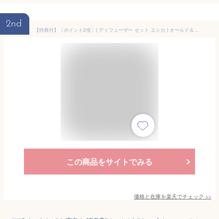
2nd
【特典付】〔ポイント2倍〕( ディフューザー セット エシカ ) オールド＆ニュー 取扱店 消臭 芳香剤 エッセンシャル オイル 精油 サステナブル 再利用 eco エシカル リビング 玄関 寝室 トイレ おしゃれ シンプル 木製 ナチュラル 北欧
この商品をサイトでみる
価格と在庫を
楽天
でチェック
>>