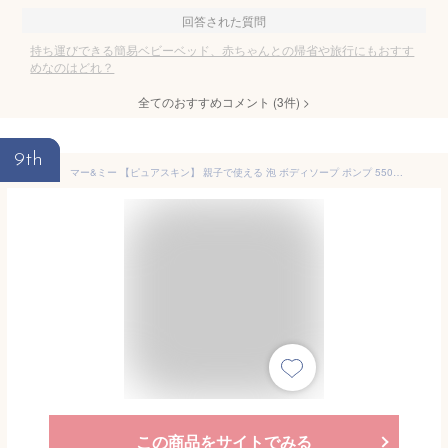
回答された質問
持ち運びできる簡易ベビーベッド、赤ちゃんとの帰省や旅行にもおすす
めなのはどれ？
全てのおすすめコメント
(
3
件)
>
9th
マー&ミー 【ピュアスキン】 親子で使える 泡 ボディソープ ポンプ 550ml + リンスインシャンプー ミニボトル 80ml | ベビー ソープ ママ キッズ 子供 赤ちゃん ラッテ 石鹸
この商品をサイトでみる