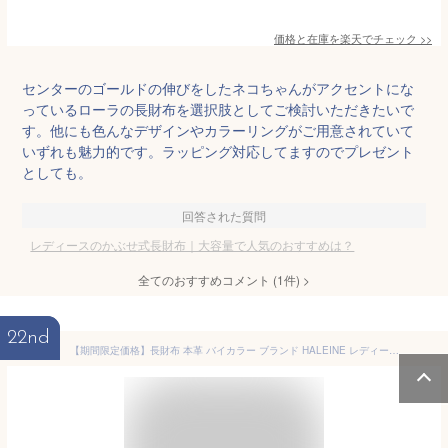
価格と在庫を
楽天
でチェック
>>
センターのゴールドの伸びをしたネコちゃんがアクセントにな
っているローラの長財布を選択肢としてご検討いただきたいで
す。他にも色んなデザインやカラーリングがご用意されていて
いずれも魅力的です。ラッピング対応してますのでプレゼント
としても。
回答された質問
レディースのかぶせ式長財布｜大容量で人気のおすすめは？
全てのおすすめコメント
(
1
件)
>
22nd
【期間限定価格】長財布 本革 バイカラー ブランド HALEINE レディース 【ネコポスで送料無料】フランス製 レザー ゴールド 金具 ラウンドファスナー/かぶせ 牛革 シンプル 薄型 アレンヌ ギフト プレゼント 4FA (07000106r)