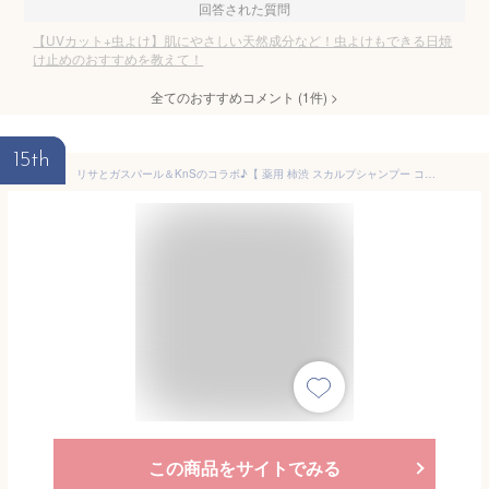
回答された質問
【UVカット+虫よけ】肌にやさしい天然成分など！虫よけもできる日焼
け止めのおすすめを教えて！
全てのおすすめコメント
(
1
件)
>
15th
リサとガスパール＆KnSのコラボ♪【 薬用 柿渋 スカルプシャンプー コンディショナー 】 KnS 柿のさち ボトル500mL 頭皮 柿渋 炭 フケ 頭皮臭 枕のにおい メンズスカルプシャンプー 薬用シャンプー メンズシャンプー 柿渋シャンプー 加齢臭 炭シャンプー 男性用 頭皮の匂い
この商品をサイトでみる