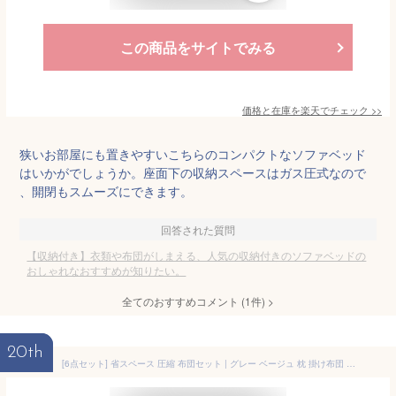
この商品をサイトでみる
価格と在庫を
楽天
でチェック
>>
狭いお部屋にも置きやすいこちらのコンパクトなソファベッド
はいかがでしょうか。座面下の収納スペースはガス圧式なので
、開閉もスムーズにできます。
回答された質問
【収納付き】衣類や布団がしまえる、人気の収納付きのソファベッドの
おしゃれなおすすめが知りたい。
全てのおすすめコメント
(
1
件)
>
20th
[6点セット] 省スペース 圧縮 布団セット | グレー ベージュ 枕 掛け布団 敷布団 敷布団カバー 収納袋×2 | 無地 来客用 来客用 コンパクト 布団 セット 6点 セット シンプル ミニマル 便利 枕 掛け布団 敷き布団