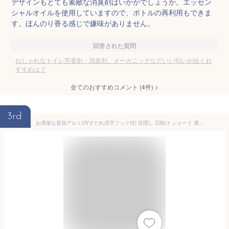
デザインもとても素敵な消臭剤はいかがでしょうか。エッセン
シャルオイルを使用していますので、ボトルの再利用もできま
す。ほんのり香る感じで嫌味がありません。
回答された質問
おしゃれなトイレ芳香剤・消臭剤、オーガニックなどいい匂いが続くお
すすめは？
全てのおすすめコメント
(
4
件)
>
3rd
お洒落な遮熱アルミUVすだれ(S字フック付) 目隠し 日除け シェード 屋外 おしゃれ 遮光 UVカット 断熱 アルミすだれ サンシェード 窓 ベランダ 日よけ ロールアップ 日陰 日射し 巻き上げ プライバシー保護 送料無料