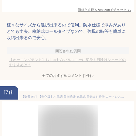
価格と在庫を
Amazon
でチェック
>>
様々なサイズから選択出来るので便利。防水仕様で厚みがあり
とても丈夫。格納式ロールタイプなので、強風の時等も簡単に
収納出来るので安心。
回答された質問
【オーニングテント】おしゃれなバルコニーに変身！日除けシェードの
おすすめは？
全てのおすすめコメント
(
1
件)
>
17th
【楽天1位】【進化版】木目調 置き時計 充電式 目覚まし時計 コードレス デジタル時計 置時計 アラーム 木製 部屋に馴染み おしゃれ 北欧 大音量 卓上 時計 LED表示 温度計 カレンダー 音感センサー インテリア かわいい コンパクト 結婚祝い 子供 プレゼント 送料無料