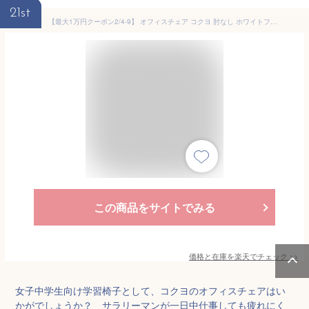
21st
【最大1万円クーポン2/4-9】 オフィスチェア コクヨ 肘なし ホワイトフレーム デスクチェア パソコンチェア 事務椅子 ワークチェア 在宅ワーク 腰痛対策 イス エントリー2 CCR-ET2P303M-WN
この商品をサイトでみる
価格と在庫を
楽天
でチェック
>>
女子中学生向け学習椅子として、コクヨのオフィスチェアはい
かがでしょうか？ サラリーマンが一日中仕事しても疲れにく