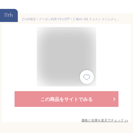
11th
【1/20限定！クーポン利用で5%OFF！】幅43 4段 チェスト スリムチェスト タンス タンスチェスト リビング収納 隙間収納 スリム コンパクト 北欧 木製 完成品 引き出し 衣類 タオル マスク 収納 玄関 リビング 基本送料無料 FACT ISSEIKI
この商品をサイトでみる
価格と在庫を
楽天
でチェック
>>