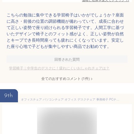
こちらの勉強に集中できる学習椅子はいかがでしょうか？座面
に高さ・前後の位置の調節機能が備わっていて、成長に合わせ
て正しい姿勢で座り続けられる学習椅子です。人間工学に基づ
いたデザインで椅子とのフィット感がよく、正しい姿勢が自然
とキープでき長時間座っても疲れにくくなっています。安定し
た座り心地で子どもが集中しやすい商品でお勧めです。
回答された質問
学習椅子｜中学生のデスクに！疲れにくいおしゃれチェアは？
全てのおすすめコメント
(
1
件)
>
9th
オフィスチェア パソコンチェア オフィス デスクチェア 事務椅子 PCチェア ワークチェア 椅子 チェア ハイバック おしゃれ 在宅 ゲーミングチェア 疲れにくい 学習椅子 高校生 中学生 勉強椅子