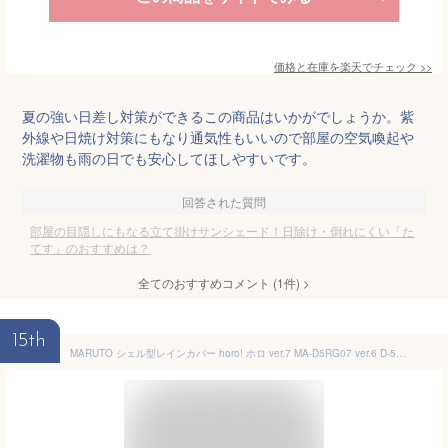
価格と在庫を
楽天
でチェック
>>
夏の強い日差し対策ができるこの商品はいかがでしょうか。紫
外線や日焼け対策にもなり通気性もいいので部屋の空気喚起や
洗濯物も雨の日でも安心してほしやすいです。
回答された質問
部屋の目隠しにもなる立て掛けサンシェード！日除け・倒れにくい「た
てす」のおすすめは？
全てのおすすめコメント
(
1
件)
>
15th
MARUTO シェル型レインカバー horo! ホロ ver.7 MA-D5RG07 ver.6 D-5RG6-O horo6 horo7 大久保製作所 自転車 リヤ チャイルドシート用 Gスタイル サンシェード 日除け 紫外線 直射日光 日よけ 雨よけ 風よけ 防寒 後用 梅雨 夏 オールシーズン対応 後ろ子供乗せ用