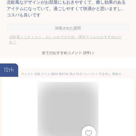
北欧風なデザインがお部屋にもおきやすくて、癒し効果のある
アイテムになっていて、過ごしやすくて快適かと思いますし、
コスパも良いです
回答された質問
北欧風ミニチェスト、おしゃれで小さめ・薄型スリムなおすすめはど
れ？
全てのおすすめコメント
(
3
件)
>
12th
チェスト 北欧 スリム 幅30 奥行32 高さ73.5 コンパクト 引き出し 収納 4段 リビング収納 ラック スリムラック サイドチェスト 収納チェスト 脚付き 木目 木製【代引不可】[18]