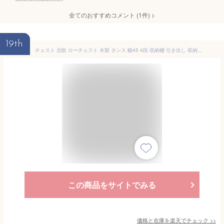
全てのおすすめコメント
(
1
件)
>
19th
チェスト 北欧 ローチェスト 木製 タンス 幅45 4段 収納棚 引き出し 収納チェスト タンス 衣類 収納 シンプル ヴィンテージ コンパクト 省スペース リビング 寝室 整理タンス 収納家具 BED FORD slim chest〔ベッドフォード スリムチェスト〕
この商品をサイトでみる
価格と在庫を
楽天
でチェック
>>