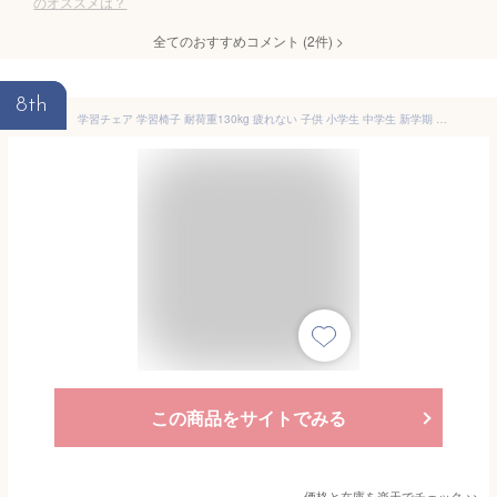
のオススメは？
全てのおすすめコメント
(
2
件)
>
8th
学習チェア 学習椅子 耐荷重130kg 疲れない 子供 小学生 中学生 新学期 新生活 高さ調整 学習椅子 小学生 子供 椅子 子供姿勢椅子 学習チェア
この商品をサイトでみる
価格と在庫を
楽天
でチェック
>>