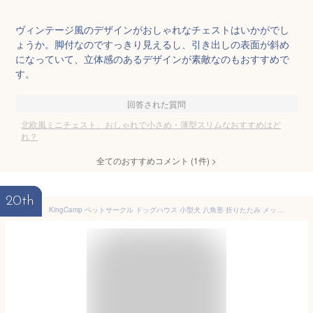
ヴィンテージ風のデザインがおしゃれなチェストはいかがでし
ょうか。脚付なのですっきり見えるし、引き出しの表面が斜め
になっていて、立体感のあるデザインが素敵なのもおすすめで
す。
回答された質問
北欧風ミニチェスト、おしゃれで小さめ・薄型スリムなおすすめはど
れ？
全てのおすすめコメント
(
1
件)
>
20th
KingCamp ペットサークル ドッグハウス 小型犬 八角形 折りたたみ メッシュサークル 猫 犬 兼用 プレイサークル ペットケージ 軽量 持ち運び 室内 アウトドア キャンプ お出かけ用品 幅広74 cm 高43 cm S