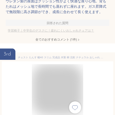
ウレタン製の座面はクッション性がよく快適な座り心地。背も
たれはメッシュ地で長時間でも蒸れずに座れます。ガス昇降式
で無段階に高さ調節ができ、成長に合わせて長く使えます。
回答された質問
学習椅子｜中学生のデスクに！疲れにくいおしゃれチェアは？
全てのおすすめコメント
(
1
件)
>
3rd
チェスト たんす 幅40 スリム 完成品 木製 桐 北欧 ナチュラル おしゃれ スリムチェスト リビングチェスト 洋服たんす 桐たんす 洋服 衣