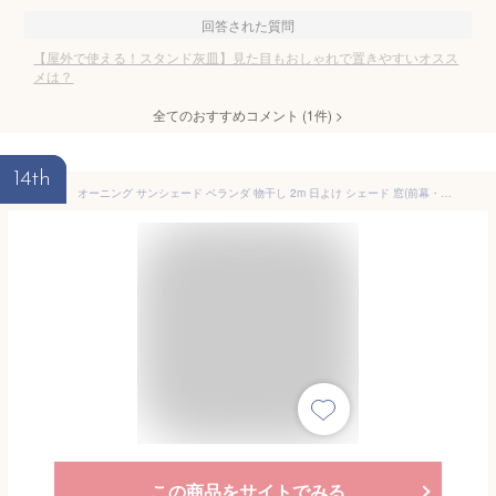
回答された質問
【屋外で使える！スタンド灰皿】見た目もおしゃれで置きやすいオスス
メは？
全てのおすすめコメント
(
1
件)
>
14th
オーニング サンシェード ベランダ 物干し 2m 日よけ シェード 窓(前幕・物干竿付オーニング つっぱり 幅200cmx高さ200 300cm 送料無料) 突っ張り マンション たてす 節電 省エネ 目隠し
この商品をサイトでみる