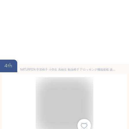
4th
NATURFEN 学習椅子 小学生 高校生 勉強椅子 7°ロッキング機能搭載 疲れない 子供 椅子 8cm厚クッション 高さ＆奥行き＆足置き調節 イス 子ども用 6〜18歳成長対応 キッズチェア (Beige)