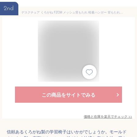
2nd
デスクチェア くろがね FZCM メッシュ背もたれ 軽量ハンガー 背もたれロッキング機能 座面高さ調整 モールドウレタン座面 ガス昇降 5本足 大型キャスター 固定肘掛け(オプション) 学習チェア PCチェア OAチェア
この商品をサイトでみる
価格と在庫を
楽天
でチェック
>>
信頼あるくろがね製の学習椅子はいかがでしょうか。モールド