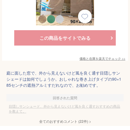
この商品をサイトでみる
価格と在庫を
楽天
でチェック
>>
庭に面した窓で、外から見えないけど風を良く通す目隠しサン
シェードは如何でしょうか。おしゃれな巻き上げタイプの90×1
85センチの遮熱アルミすだれなので、お勧めです。
回答された質問
目隠しサンシェード、外から見えないけど風を良く通すおすすめの商品
を教えて。
全てのおすすめコメント
(
22
件)
>