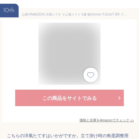
10th
山善(YAMAZEN) 洋風たてす そよ風メイド 5連 幅300mm Y-2030T BR ブラウン
この商品をサイトでみる
価格と在庫を
Amazon
でチェック
>>
こちらの洋風たてすはいかがですか。立て掛け時の角度調整用