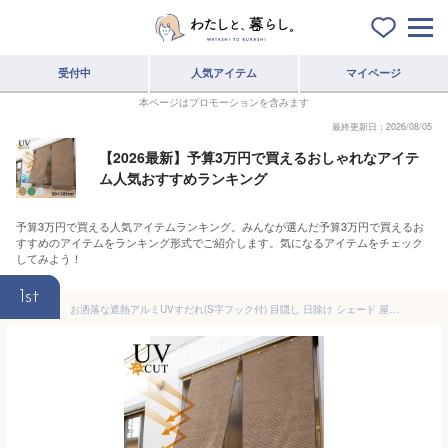
受付中
人気アイテム
マイページ
本ページはプロモーションを含みます
最終更新日：2026/08/05
【2026最新】予算3万円で買えるおしゃれなアイテ
ム人気おすすめランキング
予算3万円で買える人気アイテムランキング。みんなが選んだ予算3万円で買えるお
すすめのアイテムをランキング形式でご紹介します。気になるアイテムをチェック
してみよう！
1st
お洒落な遮熱アルミUVすだれ(S字フック付) 目隠し 日除け シェード 屋外 おしゃれ 遮光 UVカット 断熱 アルミすだれ サンシェード 窓 ベランダ 日よけ ロールアップ 日陰 日射し 巻き上げ プライバシー保護 送料無料