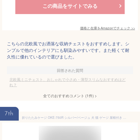
この商品をサイトでみる
価格と在庫を
Amazon
でチェック
>>
こちらの北欧風でお洒落な収納チェストをおすすめします。シ
ンプルで他のインテリアにも馴染みやすいです。また軽くて耐
久性に優れているので選びました。
回答された質問
北欧風ミニチェスト、おしゃれで小さめ・薄型スリムなおすすめはど
れ？
全てのおすすめコメント
(
1
件)
>
7th
折りたたみケージ OKE-750R シルバー/ベージュ 犬 猫 ゲージ 屋根付き ハウス 持ち運び キャリー 小型犬 中型犬 簡単 折り畳み おしゃれ ドライブ お出かけ 室内 移動 病院 通院 避難 防災 アイリスオーヤマ