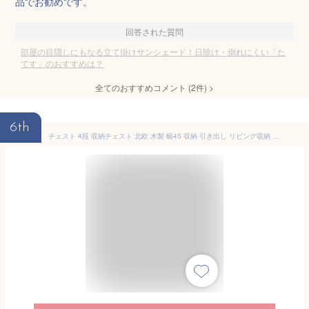
品でお勧めです。
回答された質問
部屋の目隠しにもなる立て掛けサンシェード！日除け・倒れにくい「た
てす」のおすすめは？
全てのおすすめコメント
(
2
件)
>
6th
チェスト 4段 収納チェスト 北欧 木製 幅45 収納 引き出し リビング収納 収納棚 コンパクト シンプル おしゃれ alla/AL90-45H オークホワイト(OWH)