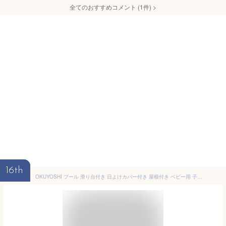
全てのおすすめコメント
(
1
件)
>
16th
OKUYOSHI プール 滑り台付き 日よけカバー付き 屋根付き ベビー用 子供用プール 折りたたみ式 大型 水遊び コンパクト 日本語説明書付き 3層 2.6m