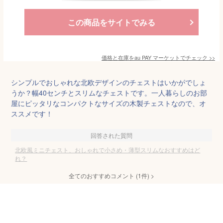
この商品をサイトでみる
価格と在庫を
au PAY マーケット
でチェック
>>
シンプルでおしゃれな北欧デザインのチェストはいかがでしょ
うか？幅40センチとスリムなチェストです。一人暮らしのお部
屋にピッタリなコンパクトなサイズの木製チェストなので、オ
ススメです！
回答された質問
北欧風ミニチェスト、おしゃれで小さめ・薄型スリムなおすすめはど
れ？
全てのおすすめコメント
(
1
件)
>