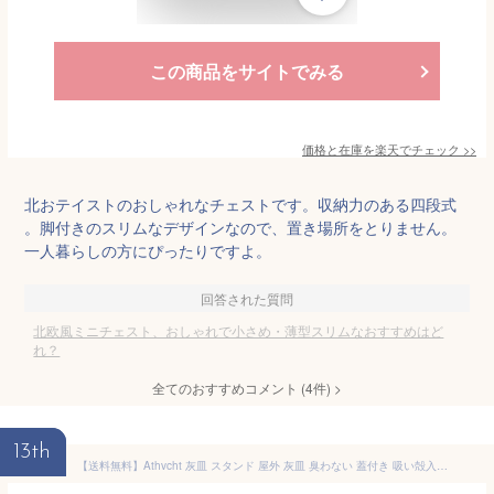
この商品をサイトでみる
価格と在庫を
楽天
でチェック
>>
北おテイストのおしゃれなチェストです。収納力のある四段式
。脚付きのスリムなデザインなので、置き場所をとりません。
一人暮らしの方にぴったりですよ。
回答された質問
北欧風ミニチェスト、おしゃれで小さめ・薄型スリムなおすすめはど
れ？
全てのおすすめコメント
(
4
件)
>
13th
【送料無料】Athvcht 灰皿 スタンド 屋外 灰皿 臭わない 蓋付き 吸い殻入れ 伸縮式チューブ 約35cm~75cmに高さ調整可能 灰皿 ステンレス製 大容量 静音設計 滑り止め付き 卓上 屋外 室内 兼用 防風 防臭 密閉 洗いやすい ステンレス 屋外 屋内 兼用