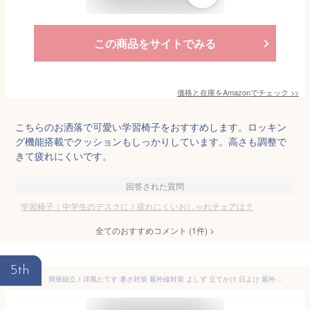
この商品をサイトでみる
価格と在庫を
Amazon
でチェック
>>
こちらのお洒落で可愛い学習椅子をおすすめします。ロッキン
グ機能搭載でクッションもしっかりしています。高さも調整で
きて疲れにくいです。
回答された質問
学習椅子｜中学生のデスクに！疲れにくいおしゃれチェアは？
全てのおすすめコメント
(
1
件)
>
5th
簡単組立！洋風たてす 暑さ対策 紫外線対策 よしず 立てかけ 日よけ 紫外線遮蔽率80%以上 目隠し 遮光率80%以上 組立て簡単 ハトメ穴あり ハトメ直径約1.3cm 玄関 バルコニー ベランダ 縁側 夏《OS》