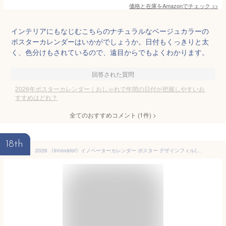
価格と在庫を
Amazon
でチェック
>>
インテリアにもなじむこちらのナチュラルなベージュカラーの
ポスターカレンダーはいかがでしょうか。日付もくっきりと太
く、色分けもされているので、遠目からでもよくわかります。
回答された質問
2026年ポスターカレンダー｜おしゃれで年間の日付が把握しやすいお
すすめはどれ？
全てのおすすめコメント
(
1
件)
>
18th
2026 《innovator》イノベーターカレンダー ポスター デザインフィル(ミドリ) 28-31402 *ネコポス不可* 壁 シンプル 大きい 見やすい 大文字 書きやすい 日曜始まり