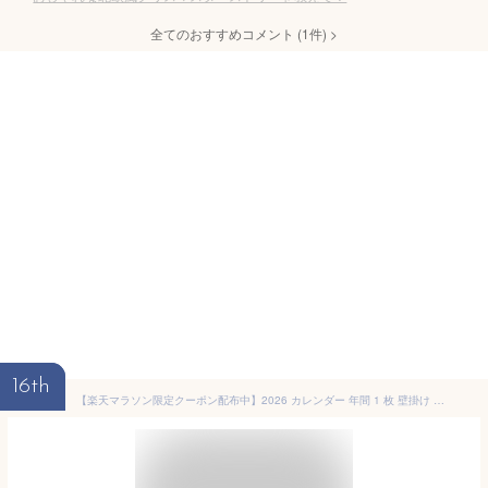
全てのおすすめコメント
(
1
件)
>
16th
【楽天マラソン限定クーポン配布中】2026 カレンダー 年間 1 枚 壁掛け 富士山カレンダー A2サイズ ポスター アート デザイン 12ヶ月表示 365日 おしゃれ 世界遺産 マチュピチュ アルカズネ