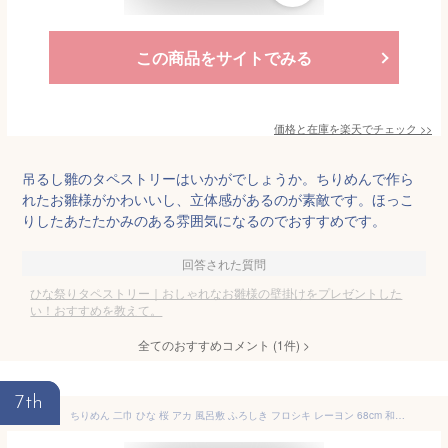
この商品をサイトでみる
価格と在庫を
楽天
でチェック
>>
吊るし雛のタペストリーはいかがでしょうか。ちりめんで作ら
れたお雛様がかわいいし、立体感があるのが素敵です。ほっこ
りしたあたたかみのある雰囲気になるのでおすすめです。
回答された質問
ひな祭りタペストリー｜おしゃれなお雛様の壁掛けをプレゼントした
い！おすすめを教えて。
全てのおすすめコメント
(
1
件)
>
7th
ちりめん 二巾 ひな 桜 アカ 風呂敷 ふろしき フロシキ レーヨン 68cm 和雑貨 日本土産 タペストリー 玄関 雑貨 デコレーション ディスプレイ 壁 壁掛け 掛け軸 和風 インテリア 季節 四季 タペストリー用風呂敷 お土産 お弁当 日本製