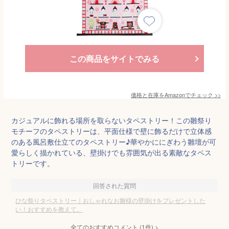
この商品をサイトでみる
価格と在庫を
Amazon
でチェック
>>
カジュアルに飾れる場所を取らないタペストリー！この雛祭り
モチーフのタペストリーは、平面仕様で壁に飾るだけで立体感
のある風呂敷仕立てのタペストリー♪華やかににぎわう雛壇が可
愛らしく描かれている、壁掛けでも雰囲気が出る素敵なタペス
トリーです。
回答された質問
ひな祭りタペストリー｜おしゃれなお雛様の壁掛けをプレゼントした
い！おすすめを教えて。
全てのおすすめコメント
(
1
件)
>