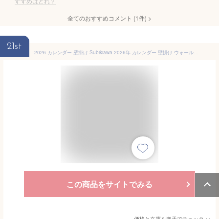
すすめはどれ？
全てのおすすめコメント
(
1
件)
>
21st
2026 カレンダー 壁掛け Subikiawa 2026年 カレンダー 壁掛け ウォールカレンダー cozyca products コジカプロダクツ 表現社 ポスター 壁 日曜始まり とり 鳥 花 北欧 カラフル シンプル おしゃれ かわいい 実用的 2026カレンダー
この商品をサイトでみる
価格と在庫を
楽天
でチェック
>>