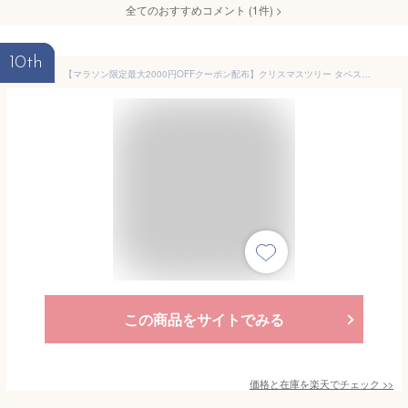
全てのおすすめコメント
(
1
件)
>
10th
【マラソン限定最大2000円OFFクーポン配布】クリスマスツリー タペストリー 北欧 部屋 玄関 壁 ウォール ツリー おしゃれ 室内 豪華 省スペース 簡単 コンパクト 飾り 装飾 葉っぱ 落ちない ボタン付き 大きい 大きめ 布 クリスマス インテリア アンティーク ギフト
この商品をサイトでみる
価格と在庫を
楽天
でチェック
>>