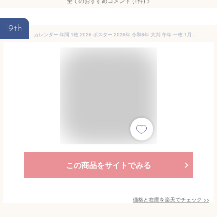
全てのおすすめコメント
(
1
件)
>
19th
カレンダー 年間 1枚 2026 ポスター 2026年 令和8年 大判 午年 一枚 1月始まり 干支 馬 和紙 1年間 1年 丙午 お年賀 お歳暮 贈り物 年末年始 ご挨拶 ギフト オフィス|めでたや 1枚ものカレンダー 2026
この商品をサイトでみる
価格と在庫を
楽天
でチェック
>>