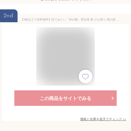
2nd
【3枚以上で送料無料】絵てぬぐい「和み雛」濱文様 春 ひな祭り 桃の節句 ひな人形 雛飾り かわいい 日本製 捺染手ぬぐい てぬぐい 手拭い 和風インテリア タペストリー 贈り物 ギフト お土産 壁掛け メール便
この商品をサイトでみる
価格と在庫を
楽天
でチェック
>>