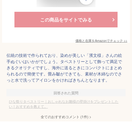
この商品をサイトでみる
価格と在庫を
Amazon
でチェック
>>
伝統の技術で作られており、染めが美しい「濱文様」さんの絵
手ぬぐいはいかがでしょう。タペストリーとして飾って満足で
きるクオリティですし、海外に送るときにコンパクトにまとめ
られるので簡便です。畳み皺ができても、素材が木綿なのでさ
っと水で洗ってアイロンをかければきちんとなります。
回答された質問
ひな祭りタペストリー｜おしゃれなお雛様の壁掛けをプレゼントした
い！おすすめを教えて。
全てのおすすめコメント
(
1
件)
>