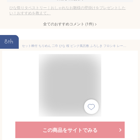
ひな祭りタペストリー｜おしゃれなお雛様の壁掛けをプレゼントした
い！おすすめを教えて。
全てのおすすめコメント
(
1
件)
>
8th
セット棒付 ちりめん 二巾 ひな 桜 ピンク風呂敷 ふろしき フロシキ レーヨン 68cm 和雑貨 日本土産 タペストリー 玄関 雑貨 デコレーション ディスプレイ 壁 壁掛け 掛け軸 和風 インテリア 季節 四季 タペストリー用風呂敷 お土産 お弁当 日本製
この商品をサイトでみる