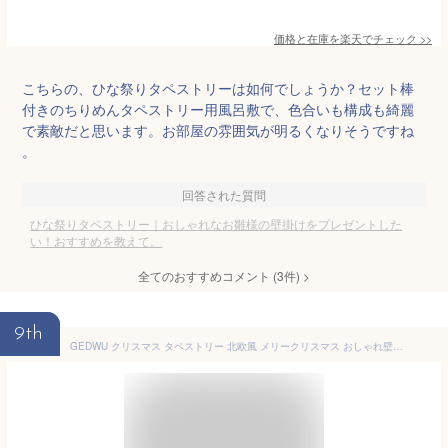
価格と在庫を
楽天
でチェック
>>
こちらの、ひな祭りタペストリーは如何でしょうか？セット棒
付きのちりめんタペストリー用風呂敷で、色合いも構成も綺麗
で素敵だと思います。お部屋の雰囲気が明るくなりそうですね
。
回答された質問
ひな祭りタペストリー｜おしゃれなお雛様の壁掛けをプレゼントした
い！おすすめを教えて。
全てのおすすめコメント
(
3
件)
>
9th
GEDWU クリスマス タペストリー 北欧風 メリークリスマス おしゃれ壁掛け 壁飾り インテリア ウォールデコレーション 多機能 布ポスター デザイン 部屋飾り クリスマスデコ 間仕切り 230*180 寝室 リビング おしゃれ モダン 部屋飾り