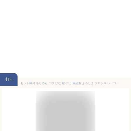
4th
セット棒付 ちりめん 二巾 ひな 桜 アカ 風呂敷 ふろしき フロシキ レーヨン 68cm 和雑貨 日本土産 タペストリー 玄関 雑貨 デコレーション ディスプレイ 壁 壁掛け 掛け軸 和風 インテリア 季節 四季 タペストリー用風呂敷 お土産 お弁当 日本製