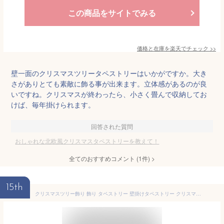
この商品をサイトでみる
価格と在庫を
楽天
でチェック
>>
壁一面のクリスマスツリータペストリーはいかがですか。大き
さがありとても素敵に飾る事が出来ます。立体感があるのが良
いですね。クリスマスが終わったら、小さく畳んで収納してお
けば、毎年掛けられます。
回答された質問
おしゃれな北欧風クリスマスタペストリーを教えて！
全てのおすすめコメント
(
1
件)
>
15th
クリスマスツリー飾り 飾り タペストリー 壁掛けタペストリー クリスマスツリー ドア 布製 飾り布 キレイ レッド 壁 窓 装飾品 インテリ