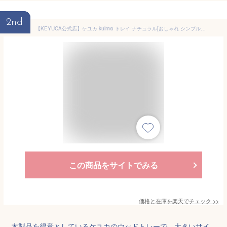
2nd
【KEYUCA公式店】ケユカ kulmio トレイ ナチュラル[おしゃれ シンプル 木製 トレー ギフト お盆 キッチントレー ウッド 無垢 キッチン ウッドトレイ 木のトレイ 木 カフェトレー カフェトレイ 来客用 朝食 ランチトレイ ティータイム スナックトレイ ファミリートレイ]
この商品をサイトでみる
価格と在庫を
楽天
でチェック
>>
木製品を得意としているケユカのウッドトレーで、大きいサイ