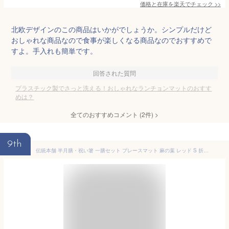
価格と在庫を
楽天
でチェック
>>
北欧デザインのこの商品はいかがでしょうか。シンプルだけど
おしゃれな商品なので食事が楽しくなる商品なのでおすすめで
すよ。手入れも簡単です。
回答された質問
プラスチック製でさっと洗える！おしゃれなランチョンマットのおすす
めは？
全てのおすすめコメント
(
2
件)
>
9th
伝統本舗 半月膳・祝い箸 一膳セット プレースマット 麻の葉 レッド S 折敷 ランチョンマット 半月盆 祝膳 トレイ お盆 半月型 会席膳 業務用 両面 テーブルコーディネート お正月 お食い初め 和食 飲食店 結婚 出産 内祝い 引き出物 金婚式 正月 おせち プレゼント お祝い お返し お礼 令和 自宅 家庭 den0258