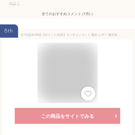
めは？
全てのおすすめコメント
(
1
件)
>
8th
2/13(金)9:59迄【ポイント20倍】ランチョンマット 撥水 レザー 撥水加工 和美SAVY ミルキーウェイ （ラベンダー4枚組） 日本製 拭くだけ 洗える 選べるカラー 30×40 テーブル ビニール プラスチック 北欧
この商品をサイトでみる