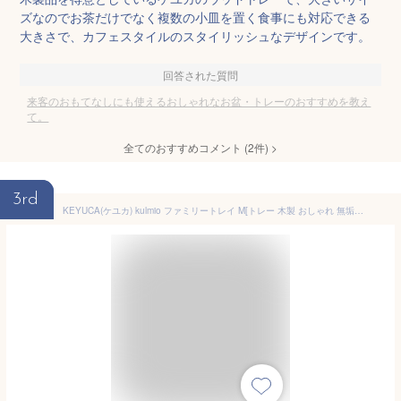
ズなのでお茶だけでなく複数の小皿を置く食事にも対応できる
大きさで、カフェスタイルのスタイリッシュなデザインです。
回答された質問
来客のおもてなしにも使えるおしゃれなお盆・トレーのおすすめを教え
て。
全てのおすすめコメント
(
2
件)
>
3rd
KEYUCA(ケユカ) kulmio ファミリートレイ M[トレー 木製 おしゃれ 無垢 ウッド キッチントレー トレイ お盆 カフェ オシャレ モダン シンプル デザイン 結婚祝い 引越し祝い 新生活 ギフト プレゼント 通販 楽天] 【RCP】【グッドプライス】