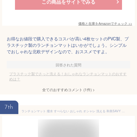
この商品をサイトでみる
価格と在庫を
Amazon
でチェック
>>
お得なお値段で購入できるコスパが高い4枚セットのPVC製、プ
ラスチック製のランチョンマットはいかがでしょう。シンプル
でおしゃれな北欧デザインなので、おススメですよ。
回答された質問
プラスチック製でさっと洗える！おしゃれなランチョンマットのおすす
めは？
全てのおすすめコメント
(
1
件)
>
7th
ランチョンマット 撥水 すべらない おしゃれ オシャレ 洗える 和美SAVY サラダ (5枚組) 日本製 シンプル 撥水 ビニール プラスチック 拭くだけ テーブル