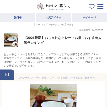
受付中
人気アイテム
マイページ
本ページはプロモーションを含みます
最終更新日：2026/08/05
【2026最新】おしゃれなトレー・お盆！おすすめ人
気ランキング
おしゃれなトレーは食卓だけでなく、オブジェとしても活用できる優秀アイテム。
木製やアンティーク調の真鍮など、素材によって印象もガラッと変わります。今回
は北欧インテリアのカフェっぽさがでるような、おしゃれなトレー・お盆をランキ
ング形式でご紹介します。
1st
[10%OFF更にクーポン有り]トレー 木製 長角膳 スリうるし塗 45cm 名入れ可能(トレイ 木製 トレー お盆 会席膳 ランチョンマット カフェ 北欧 業務用 おしゃれ）