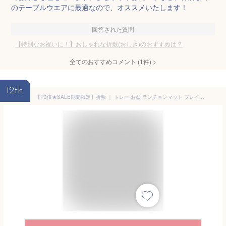
のテーブルウエアに最適なので、オススメいたします！
回答された質問
【特別なお祝いに！】おしゃれな折敷(おしき)のおすすめは？
全てのおすすめコメント
(
1
件)
>
12th
【P3倍★SALE期間限定】折敷 ｜ トレー お盆 ランチョンマット プレイスマット 正方形 四角 漆器 漆 漆塗り うるし 正月 おもてなし お祝い 女子会 シンプル おしゃれ 食洗機対応 業務用 日本製 ｜ 越前塗 盆 33cm折敷 グリーン 福井クラフト