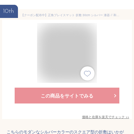
10th
【クーポン配布中】正角プレイスマット 折敷 30cm シルバー 漆器 // 和食器 食器 しっき おしき トレー お盆 ランチョンマット 角皿 スクエア 正月 おもてなし お祝い 華やか 高級感 おしゃれ お膳 おぼん プレート 木製 漆 うるし 上品 かわいい お正月トレイ 御祝い
この商品をサイトでみる
価格と在庫を
楽天
でチェック
>>
こちらのモダンなシルバーカラーのスクエア型の折敷はいかが