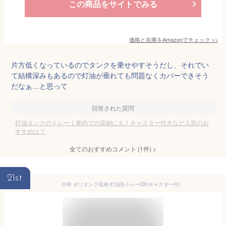
この商品をサイトでみる
価格と在庫を
Amazon
でチェック
>>
片方低くなっているのでタンクを乗せやすそうだし、それでい
て結構深みもあるので灯油が垂れても問題なくカバーできそう
だなぁ…と思って
回答された質問
灯油タンクのトレー｜車内での収納にも！キャスター付きなど人気のお
すすめは？
全てのおすすめコメント
(
1
件)
>
21st
台和 ポリタンク収納 灯油缶トレーDX(キャスター付)