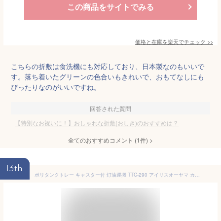
この商品をサイトでみる
価格と在庫を
楽天
でチェック
>>
こちらの折敷は食洗機にも対応しており、日本製なのもいいで
す。落ち着いたグリーンの色合いもきれいで、おもてなしにも
ぴったりなのがいいですね。
回答された質問
【特別なお祝いに！】おしゃれな折敷(おしき)のおすすめは？
全てのおすすめコメント
(
1
件)
>
13th
ポリタンクトレー キャスター付 灯油運搬 TTC-290 アイリスオーヤマ カー用品