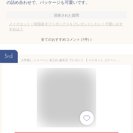
の詰め合わせで、パッケージも可愛いです。
回答された質問
メイクセット｜韓国産ギフトボックスをプレゼントしたい！可愛いおす
すめは？
全てのおすすめコメント
(
1
件)
>
3rd
入学祝い シャーペン 名入れ 誕生日 プレゼント 【 パイロット コクーン シャープペンシル 0.5 mm 】 かわいい 文房具 名前入り ギフト おしゃれ 文具 名入り 女性 男性 小学生 中学生 高校生 入学 卒業 先生 記念品 送別会 小学校 中学校 名前 PILOT ノベルティ FLEGRE