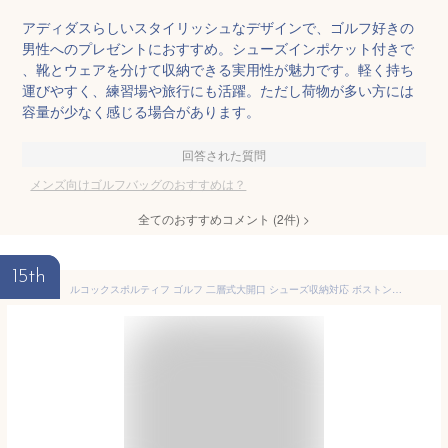
アディダスらしいスタイリッシュなデザインで、ゴルフ好きの
男性へのプレゼントにおすすめ。シューズインポケット付きで
、靴とウェアを分けて収納できる実用性が魅力です。軽く持ち
運びやすく、練習場や旅行にも活躍。ただし荷物が多い方には
容量が少なく感じる場合があります。
回答された質問
メンズ向けゴルフバッグのおすすめは？
全てのおすすめコメント
(
2
件)
>
15th
ルコックスポルティフ ゴルフ 二層式大開口 シューズ収納対応 ボストンバッグ LG6SBB00M ゴルフバッグ 2026年モデル le coq sportif GOLF おしゃれ ブランド メンズ