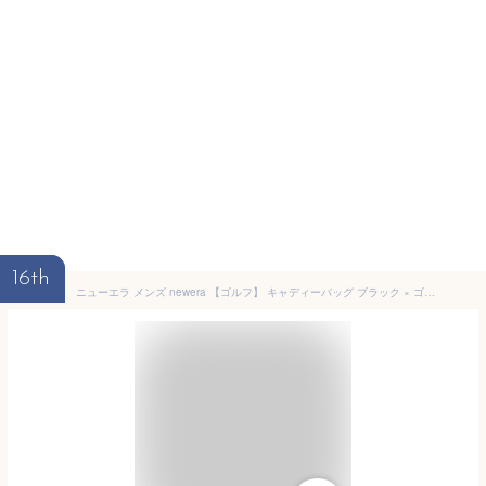
16th
ニューエラ メンズ newera 【ゴルフ】 キャディーバッグ ブラック × ゴールド [ベーシックポーチ付き] 13534661 【24】