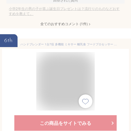
小学2年生の男の子が喜ぶ誕生日プレゼントは？流行りのものなどおす
すめを教えて。
全てのおすすめコメント
(
1
件)
>
6th
ハンドブレンダー 1台7役 多機能 ミキサー 離乳食 フードプロセッサー みじん切り 肉・野菜・フルーツ 氷も砕ける スムージー 泡立て器 チョッパー スリム 軽量 静音 洗いやすい おしゃれ キッチン家電 調理器具 プレゼント ギフト 新生活 LINKChef 【選べる特典付】
この商品をサイトでみる