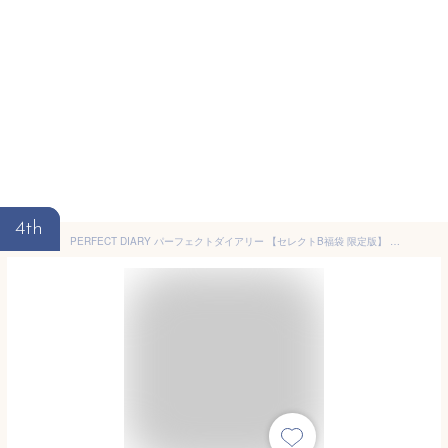
4th
PERFECT DIARY パーフェクトダイアリー 【セレクトB福袋 限定版】 化粧品ギフトセット 人気セット アイシャドウ パウダーリップスティックハイライト クッションファンデーション メイクアップセット 初心者 人気化粧品セット クリスマス 新年 誕生日 お祝い日 贈り物