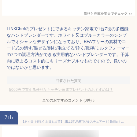
価格と在庫を
楽天
でチェック
>>
LINKChefのプレゼントにできるキッチン家電で1台7役の多機能
なハンドブレンダーです。ホワイト又はブルーカラーのシンプ
ルでオシャレなデザインになっており、BPAフリーの素材でコ
ード式の潰す/混ぜる/刻む/泡立てる/砕く/撹拌/ミルクフォーマー
の7つの調理方法ができる実用的なハンドブレンダーです。予算
内に収まるコスト的にもリーズナブルなものですので、良いの
ではないかと思います。
回答された質問
5000円で買える便利なキッチン家電プレゼントのおすすめは？
全てのおすすめコメント
(
3
件)
>
7th
【あす楽 14時〆 土日も出荷】 JILLSTUART(ジルスチュアート) Brilliant メイクタイム ギフトセット（コンパクトミラーII＋クリスタルブルームリップブーケ セラム 02＋ソープフラワーブーケ)