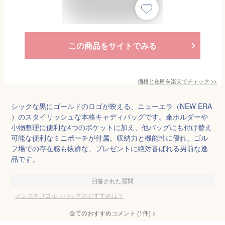
この商品をサイトでみる
価格と在庫を
楽天
でチェック
>>
シックな黒にゴールドのロゴが映える、ニューエラ（NEW ERA
）のスタイリッシュな本格キャディバッグです。傘ホルダーや
小物整理に便利な4つのポケットに加え、他バッグにも付け替え
可能な便利なミニポーチが付属。収納力と機能性に優れ、ゴル
フ場での存在感も抜群な、プレゼントに絶対喜ばれる男前な逸
品です。
回答された質問
メンズ向けゴルフバッグのおすすめは？
全てのおすすめコメント
(
1
件)
>