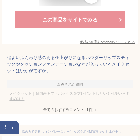
この商品をサイトでみる
価格と在庫を
Amazon
でチェック
>>
程よいふんわり感のある仕上がりになるパウダーリップスティ
ックやクッションファンデーションなどが入っているメイクセ
ットはいかがですか。
回答された質問
メイクセット｜韓国産ギフトボックスをプレゼントしたい！可愛いおす
すめは？
全てのおすすめコメント
(
1
件)
>
5th
風の力で走る ウィンドレースカー/キッズラボ 4M 実験キット 工作セット 風力 子供 小学生 中学生 自由研究 科学 プレゼント 知育 自宅学習 教材 STEM教育