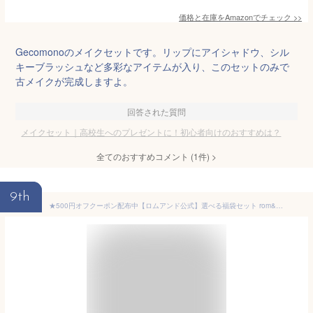
価格と在庫を
Amazon
でチェック
>>
Gecomonoのメイクセットです。リップにアイシャドウ、シル
キーブラッシュなど多彩なアイテムが入り、このセットのみで
古メイクが完成しますよ。
回答された質問
メイクセット｜高校生へのプレゼントに！初心者向けのおすすめは？
全てのおすすめコメント
(
1
件)
>
9th
★500円オフクーポン配布中【ロムアンド公式】選べる福袋セット rom&nd official romand メイクセット アイシャドウ マスカラ ティント チーク 韓国メイク 韓国コスメ ロムアンド 福袋