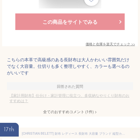
この商品をサイトでみる
価格と在庫を
楽天
でチェック
>>
こちらの本革で高級感のある長財布は大人かわいい雰囲気だけ
でなく大容量。仕切りも多く整理しやすく、カラーも選べるの
がいいです
回答された質問
【家計用財布】仕分け・家計管理に役立つ、多収納なやりくり財布のお
すすめは？
全てのおすすめコメント
(
1
件)
>
17th
[CHRISTIAN BELETT] 財布 レディース 長財布 大容量 ブランド 縦型カード収納 合成皮革 anan掲載商品 プレゼント ギフト 箱入り (Pink)