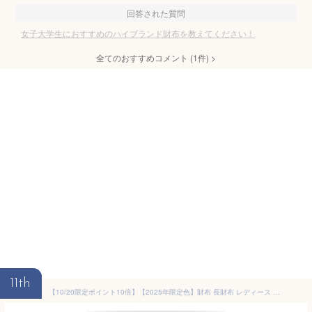
回答された質問
女子大学生におすすめのハイブランド財布を教えてください！
全てのおすすめコメント
(
1
件)
>
11th
【10/20限定ポイント10倍】【2025年限定色】財布 長財布 レディース ブランド 小銭入れ付き 大容量 カード アコーディオン かぶせ 大人可愛い おしゃれ 大きめ かわいい 仕切り 合皮 フラップ 人気 Clelia クレリア リベルテ CL-17002 送料無料 C8 C12 開運