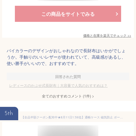
この商品をサイトでみる
価格と在庫を
楽天
でチェック
>>
バイカラーのデザインがおしゃれなので長財布はいかがでしょ
うか。手触りのいいレザーが使われていて、高級感があるし、
使い勝手がいいので、おすすめです。
回答された質問
レディースのかぶせ式長財布｜大容量で人気のおすすめは？
全てのおすすめコメント
(
1
件)
>
5th
【全品半額クーポン配布中★8月11日1:59迄】通帳ケース 磁気防止 ポーチ 薄型 おしゃれ 印鑑 入る スキミング防止 本革 大容量 カードケース 長財布 レディース メンズ スリム クレジットカード キャッシュカード 大きい 可愛い 軽量 使いやすい 管理