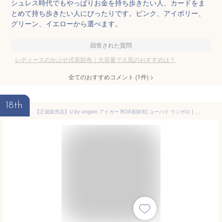
シュレス時代でもやっぱりお金を持ち歩きたい人、カードをま
とめて持ち歩きたい人にぴったりです。ピンク、アイボリー、
グリーン、イエローから選べます。
回答された質問
レディースのかぶせ式長財布｜大容量で人気のおすすめは？
全てのおすすめコメント
(
1
件)
>
18th
【正規販売店】U by ungaro アイガー BOX長財布[ ユーバイ ウンガロ ] かぶせ 長財布 ブランド 本革 レザー 大容量 ボックス型小銭入れ 大きく開く カードがたくさん入る 使いやすい かわいい お洒落 大人 レディース バッグマニア