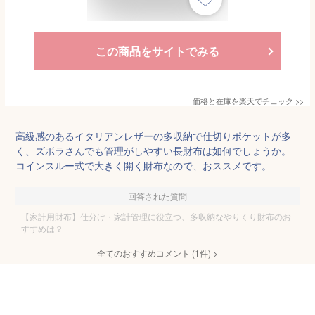
この商品をサイトでみる
価格と在庫を
楽天
でチェック
>>
高級感のあるイタリアンレザーの多収納で仕切りポケットが多
く、ズボラさんでも管理がしやすい長財布は如何でしょうか。
コインスルー式で大きく開く財布なので、おススメです。
回答された質問
【家計用財布】仕分け・家計管理に役立つ、多収納なやりくり財布のお
すすめは？
全てのおすすめコメント
(
1
件)
>