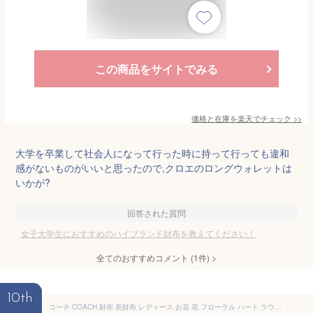
この商品をサイトでみる
価格と在庫を
楽天
でチェック
>>
大学を卒業して社会人になって行った時に持って行っても違和
感がないものがいいと思ったので,クロエのロングウォレットは
いかが?
回答された質問
女子大学生におすすめのハイブランド財布を教えてください！
全てのおすすめコメント
(
1
件)
>
10th
コーチ COACH 財布 長財布 レディース お花 花 フローラル ハート ラウンドファスナー ピンク C3288IMQA4 ブランド 人気