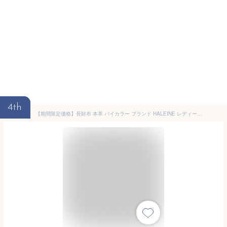
4th
【期間限定価格】長財布 本革 バイカラー ブランド HALEINE レディース 【ネコポスで送料無料】フランス製 レザー ゴールド 金具 ラウンドファスナー/かぶせ 牛革 シンプル 薄型 アレンヌ ギフト プレゼント 4FA (07000106r)