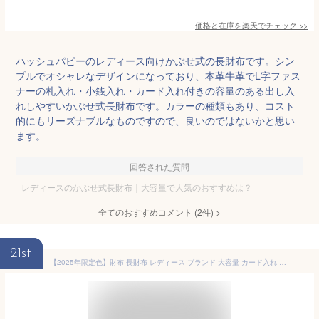
価格と在庫を
楽天
でチェック
>>
ハッシュパピーのレディース向けかぶせ式の長財布です。シン
プルでオシャレなデザインになっており、本革牛革でL字ファス
ナーの札入れ・小銭入れ・カード入れ付きの容量のある出し入
れしやすいかぶせ式長財布です。カラーの種類もあり、コスト
的にもリーズナブルなものですので、良いのではないかと思い
ます。
回答された質問
レディースのかぶせ式長財布｜大容量で人気のおすすめは？
全てのおすすめコメント
(
2
件)
>
21st
【2025年限定色】財布 長財布 レディース ブランド 大容量 カード入れ おしゃれ 大きめ アコーディオン フラップ ストライプ かわいい 合皮 小銭入れ 仕切り かぶせ 人気 Clelia クレリア ベレッサ cl-10262 送料無料 金運 C8 開運