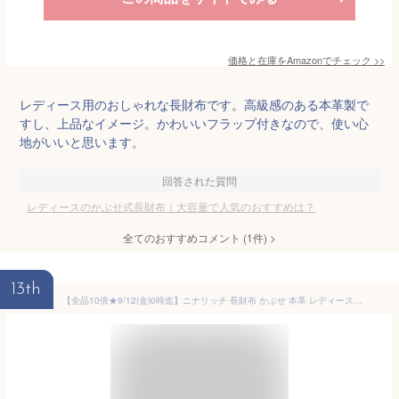
価格と在庫を
Amazon
でチェック
>>
レディース用のおしゃれな長財布です。高級感のある本革製で
すし、上品なイメージ。かわいいフラップ付きなので、使い心
地がいいと思います。
回答された質問
レディースのかぶせ式長財布｜大容量で人気のおすすめは？
全てのおすすめコメント
(
1
件)
>
13th
【全品10倍★9/12(金)0時迄】ニナリッチ 長財布 かぶせ 本革 レディース ジャルダンパース 085-1164 日本製 NINA RICCI 上品 花 牛革 レザー