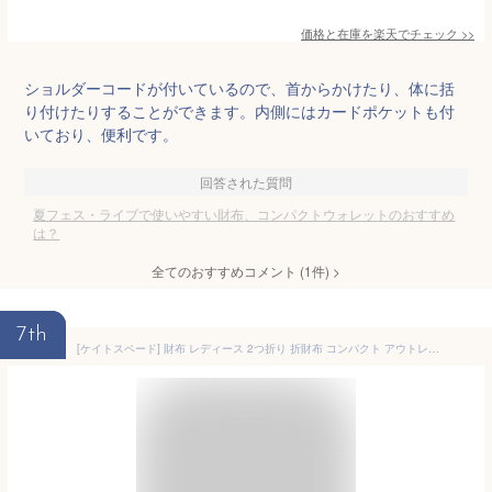
価格と在庫を
楽天
でチェック
>>
ショルダーコードが付いているので、首からかけたり、体に括
り付けたりすることができます。内側にはカードポケットも付
いており、便利です。
回答された質問
夏フェス・ライブで使いやすい財布、コンパクトウォレットのおすすめ
は？
全てのおすすめコメント
(
1
件)
>
7th
[ケイトスペード] 財布 レディース 2つ折り 折財布 コンパクト アウトレット ブランド レザー パープル キャリー ミディアムコンパクトバイフォールドウォレット KG424 kate spade (BLACK/ブラック) [並行輸入品]