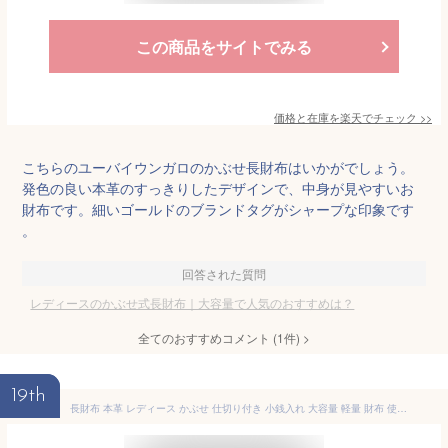
この商品をサイトでみる
価格と在庫を
楽天
でチェック
>>
こちらのユーバイウンガロのかぶせ長財布はいかがでしょう。
発色の良い本革のすっきりしたデザインで、中身が見やすいお
財布です。細いゴールドのブランドタグがシャープな印象です
。
回答された質問
レディースのかぶせ式長財布｜大容量で人気のおすすめは？
全てのおすすめコメント
(
1
件)
>
19th
長財布 本革 レディース かぶせ 仕切り付き 小銭入れ 大容量 軽量 財布 使いやすい スリム レザー 牛革 軽い 主婦 メンズ 人気 金運 風水 プレゼント 20代 30代 40代 50代 人気 送料無料