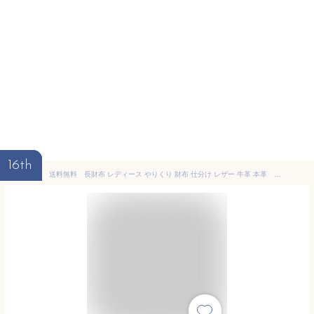
16th
送料無料 長財布 レディース やりくり 財布 仕分け レザー 牛革 本革 プレゼント ギフト ギャルソン財布大人可愛い 大容量 多機能 母の日 誕生日