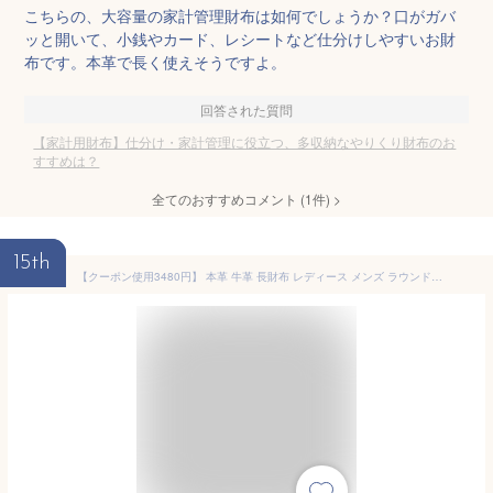
こちらの、大容量の家計管理財布は如何でしょうか？口がガバ
ッと開いて、小銭やカード、レシートなど仕分けしやすいお財
布です。本革で長く使えそうですよ。
回答された質問
【家計用財布】仕分け・家計管理に役立つ、多収納なやりくり財布のお
すすめは？
全てのおすすめコメント
(
1
件)
>
15th
【クーポン使用3480円】 本革 牛革 長財布 レディース メンズ ラウンドファスナー ギャルソン 財布 多機能財布 大容量 大きく開く 実用的 イタリアンレザー メンズ財布 カード収納 じゃばら レシート コインスルー 式 小銭入れ 緑 Dom Teporna Italy 送料無料 対応 L