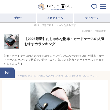
受付中
人気アイテム
マイページ
本ページはプロモーションを含みます
最終更新日：2026/08/08
【2026最新】おしゃれな財布・カードケースの人気
おすすめランキング
財布・カードケースの人気おすすめランキング。みんながおすすめした財布・カー
ドケースをランキング形式でご紹介します。気になる財布・カードケースをチェッ
クしてみよう！
1st
ミニ財布 じゃばら お札が折れない お札折らない お札を折らない フラップ alto 日本製 姫路レザー 本革 財布 メンズ ヌメ革 牛革 タンニン鞣し 経年変化 エイジング ハンドメイド 二つ折り財布 小さい財布 コンパクト 蛇腹 アルト Less Design グリーン 緑 送料無料