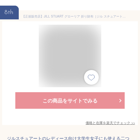
8th
【正規販売店】JILL STUART グローリア 折り財布［ジル スチュアート］折りたたみ財布 二つ折り ブランド 本革 レザー ミニ ウォレット コンパクト 小さい ミニ かわいい おしゃれ 大人 チャーム付 上品 レディース バッグマニア
この商品をサイトでみる
価格と在庫を
楽天
でチェック
>>
ジルスチュアートのレディース向け大学生女子にも使える二つ