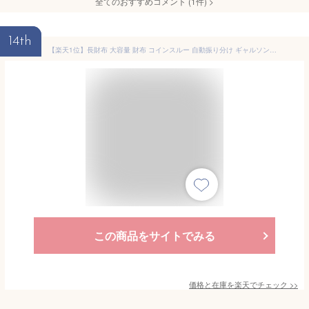
全てのおすすめコメント
(
1
件)
>
14th
【楽天1位】長財布 大容量 財布 コインスルー 自動振り分け ギャルソンウォレット レディース メンズ アコーディオン 使いやすい 本革 大容量 お札が折れない 家計財布 小銭入れ 通帳ケース BOX型 やりくり 仕分け たくさん お札を折らない 家計管理財布
この商品をサイトでみる
価格と在庫を
楽天
でチェック
>>