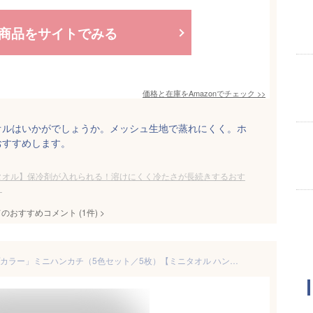
商品をサイトでみる
価格と在庫を
Amazon
でチェック
>>
オルはいかがでしょうか。メッシュ生地で蒸れにくく。ホ
おすすめします。
タオル】保冷剤が入れられる！溶けにくく冷たさが長続きするおす
？
てのおすすめコメント
(
1
件)
>
【あす楽】今治タオル「ポップカラー」ミニハンカチ（5色セット／5枚）【ミニタオル ハンドタオル タオルハンカチ 綿100％ 日本製 今治 コットン 厚手 タオル おしゃれ かわいい ホワイトデー プチギフト 無撚糸 やわらか お中元 入園 入学】