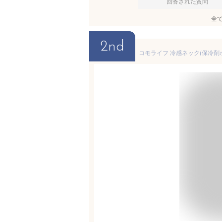
回答された質問
全
2nd