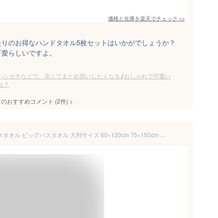
価格と在庫を
楽天
でチェック
>>
たりのお得なハンドタオル5枚セットはいかがでしょうか？
可愛らしいですよ。
ハンカチなどで、安くてまとめ買いしたくなる♪おしゃれで可愛い
は？
てのおすすめコメント
(
2
件)
>
【ジャンル大賞！】 タオル バスタオル ビッグバスタオル 大判サイズ 60×120cm 75×150cm 綿100％ 厚手 無地 丸洗い 夏 吸水 セット タオルゲット 収納 通気性 タオルケット ホテル ギフト バーゲン 業務用