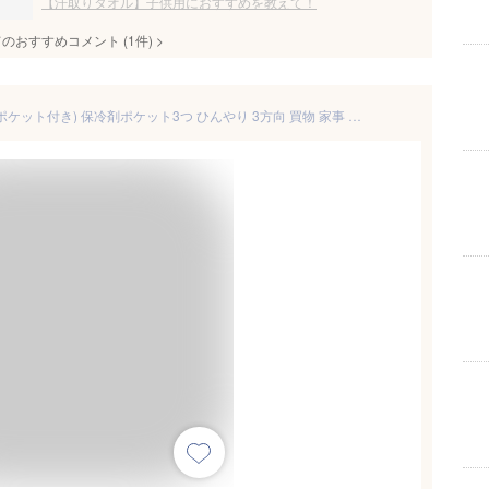
【汗取りタオル】子供用におすすめを教えて！
てのおすすめコメント
(
1
件)
>
コモライフ 冷感ネック(保冷剤ポケット付き) 保冷剤ポケット3つ ひんやり 3方向 買物 家事 スポーツ レジャー 園芸 作業 熱中症対策 夏 暑さ対策 首元 冷やす クールダウン 外れにくい ストラップホルダー 付き 青 約縦8×横96cm