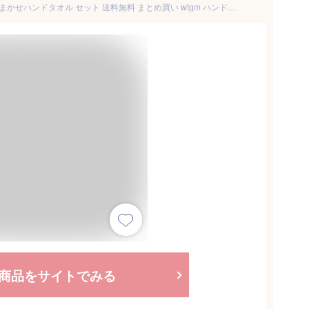
【ハンドタオル 5枚セット】おまかせハンドタオル セット 送料無料 まとめ買い wtgm ハンドタオル セット かわいい 雑貨 タオル 入園グッズ ハンドタオル 入園準備 保育園 幼稚園
商品をサイトでみる