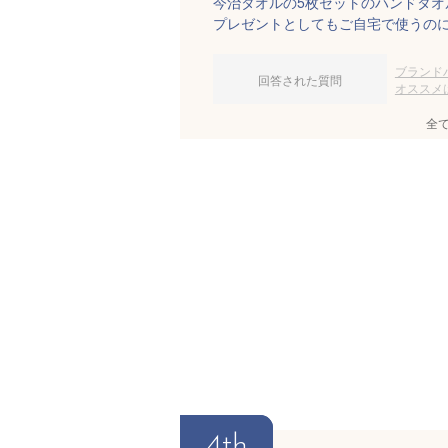
今治タオルの5枚セットのハンドタ
プレゼントとしてもご自宅で使うの
ブランド
回答された質問
オススメ
全
4th