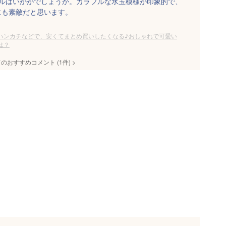
オルはいかがでしょうか。カラフルな水玉模様が印象的で、
にも素敵だと思います。
ハンカチなどで、安くてまとめ買いしたくなる♪おしゃれで可愛い
は？
てのおすすめコメント
(
1
件)
>