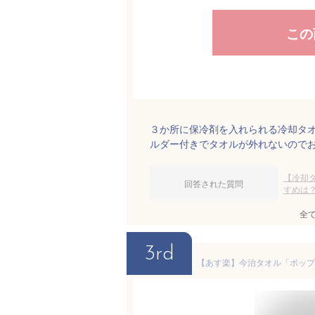
この
３か所に保冷剤を入れられる冷却タ
ルダー付きでタオルが外れないので
【冷却
回答された質問
すめは
全
3rd