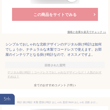
この商品をサイトでみる
価格と在庫を
楽天
でチェック
>>
シンプルでおしゃれな北欧デザインのデジタル掛け時計は如何
でしょうか。ナチュラルな木製でコードレスで使えます。お部
屋のインテリアとなる掛け時計なので、オススメですよ。
回答された質問
デジタル掛け時計｜コードレスでおしゃれなデザインなど！人気のおす
すめは？
全てのおすすめコメント
(
1
件)
>
5th
時計 掛け時計 木製 壁掛け時計 おしゃれ 直径19cm おしゃれ 北欧 かけ時計 時計 デジタル 壁掛け フレーム厚2.4cm 薄型のデザイン CLOCK 静音 連続秒針自宅 木目 モダン 音がしない 引っ越しお祝い 和風