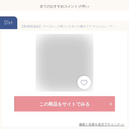
全てのおすすめコメント
(
1
件)
>
21st
【第2類医薬品】 アースレッドWノンスモーク霧タイプ マンション・アパート用 6〜8畳用 100ml×3個入 - アース製薬 [ゴキブリ/ダニ]
この商品をサイトでみる
価格と在庫を
楽天
でチェック
>>