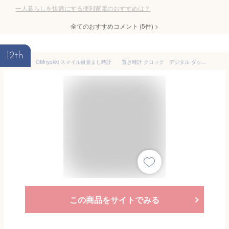
一人暮らしを快適にする便利家電のおすすめは？
全てのおすすめコメント
(
5
件)
>
12th
OMnyokki スマイル目覚まし時計 置き時計 クロック デジタル ダック目覚まし時計 キャラクター かわいい アナログ 北欧 プレゼント ミニ 子供 女の子 男の子 お祝 卓上 シリコン シンプル ライト おしゃれ
この商品をサイトでみる