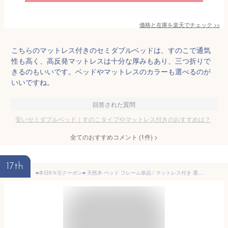
価格と在庫を
楽天
でチェック
>>
こちらのマットレス付きのセミダブルベッドは、すのこで通気
性も高く、高反発マットレスは十分な厚みもあり、三つ折りで
きるのもいいです。ベッドやマットレスのカラーも選べるのが
いいですね。
回答された質問
安いセミダブルベッド｜すのこタイプやマットレス付きのおすすめは？
全てのおすすめコメント
(
1
件)
>
17th
■本日5％引クーポン■ 天然木 ベッド フレーム単品 / マットレス付き 選べるマットレス すのこ すのこベッド ベッドフレーム マットレスセット シングル セミダブル ダブル クイーン 高さ調節 天然木 フレーム ボンネルコイル ポケットコイル ボンネル ポケット