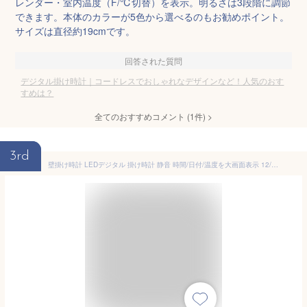
レンダー・室内温度（F/℃切替）を表示。明るさは3段階に調節
できます。本体のカラーが5色から選べるのもお勧めポイント。
サイズは直径約19cmです。
回答された質問
デジタル掛け時計｜コードレスでおしゃれなデザインなど！人気のおす
すめは？
全てのおすすめコメント
(
1
件)
>
3rd
壁掛け時計 LEDデジタル 掛け時計 静音 時間/日付/温度を大画面表示 12/24時間モード スマート光感調節 USB充電式 長時間航続 記憶機能付き おしゃれ リビングルーム 寝室 書斎 オフィス ホーム装飾 北欧風 (木目調)