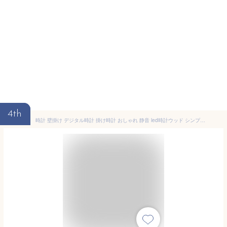
4th
時計 壁掛け デジタル時計 掛け時計 おしゃれ 静音 led時計ウッド シンプル 静音 壁掛け時計 LED インテリアクロック デジタル時計 木製時計 北欧 インテリア 木製 壁掛け長時間航続 壁掛け 卓上 おしゃれ 静か 自動点灯 ブラケット付き 壁掛けと置き プレゼント ギフト