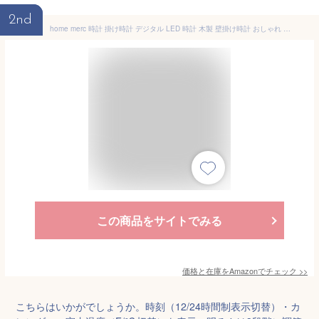
2nd
home merc 時計 掛け時計 デジタル LED 時計 木製 壁掛け時計 おしゃれ 直径19cm おしゃれ 北欧 静音 CLOCK 静音 かわいい 7D 連続秒針 自宅 寝室 部屋飾りモダンなホームオフィス 居間 寝室 書斎 室内装飾 お祭り 贈り物（Gタイプ）
この商品をサイトでみる
価格と在庫を
Amazon
でチェック
>>
こちらはいかがでしょうか。時刻（12/24時間制表示切替）・カ