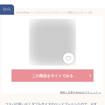
18th
[SuperKois] ベッドフレーム セミダブル ベッド 宮棚 2口コンセント USB&Type-C 耐荷重300kg パイプベッド 頑丈 静音 耐久性 通気性 湿気対策 組立簡単 床下収納高さ31cm ブラック
この商品をサイトでみる
価格と在庫を
Amazon
でチェック
>>
コスパの良いセミダブルサイズのベッドフレームなので、おす