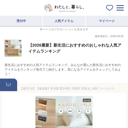
受付中
人気アイテム
マイページ
本ページはプロモーションを含みます
最終更新日：2026/08/08
【2026最新】新生活におすすめのおしゃれな人気ア
イテムランキング
新生活におすすめの人気アイテムランキング。みんなが選んだ新生活におすすめの
アイテムをランキング形式でご紹介します。気になるアイテムをチェックしてみよ
う！
1st
【楽天1位】【進化版】木目調 置き時計 充電式 目覚まし時計 コードレス デジタル時計 置時計 アラーム 木製 部屋に馴染み おしゃれ 北欧 大音量 卓上 時計 LED表示 温度計 カレンダー 音感センサー インテリア かわいい コンパクト 結婚祝い 子供 プレゼント 送料無料