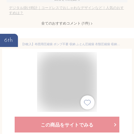
デジタル掛け時計｜コードレスでおしゃれなデザインなど！人気のおす
すめは？
全てのおすすめコメント
(
1
件)
>
6th
【3枚入】布団用圧縮袋 ポンプ不要 収納 ふとん圧縮袋 衣類圧縮袋 収納袋 圧縮 布団 圧縮袋 布団圧縮袋 収納用品 掃除機不要 衣類保護 引越し 立体圧縮袋 羽毛布団 防塵防湿 3枚セット 大容量 新生活 収納便利 コンパクト
この商品をサイトでみる