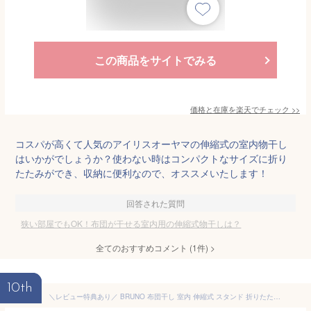
この商品をサイトでみる
価格と在庫を
楽天
でチェック
>>
コスパが高くて人気のアイリスオーヤマの伸縮式の室内物干し
はいかがでしょうか？使わない時はコンパクトなサイズに折り
たたみができ、収納に便利なので、オススメいたします！
回答された質問
狭い部屋でもOK！布団が干せる室内用の伸縮式物干しは？
全てのおすすめコメント
(
1
件)
>
10th
＼レビュー特典あり／ BRUNO 布団干し 室内 伸縮式 スタンド 折りたたみ 室内物干し おしゃれ ブルーノ インテリアふとんハンガー