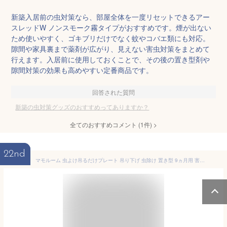
新築入居前の虫対策なら、部屋全体を一度リセットできるアー
スレッドW ノンスモーク霧タイプがおすすめです。煙が出ない
ため使いやすく、ゴキブリだけでなく蚊やコバエ類にも対応。
隙間や家具裏まで薬剤が広がり、見えない害虫対策をまとめて
行えます。入居前に使用しておくことで、その後の置き型剤や
隙間対策の効果も高めやすい定番商品です。
回答された質問
新築の虫対策グッズのおすすめってありますか？
全てのおすすめコメント
(
1
件)
>
22nd
マモルーム 虫よけ吊るだけプレート 吊り下げ 虫除け 置き型 9ヵ月用 害虫対策 つるだけ 虫よけ 侵入忌避 防虫 屋内 屋外