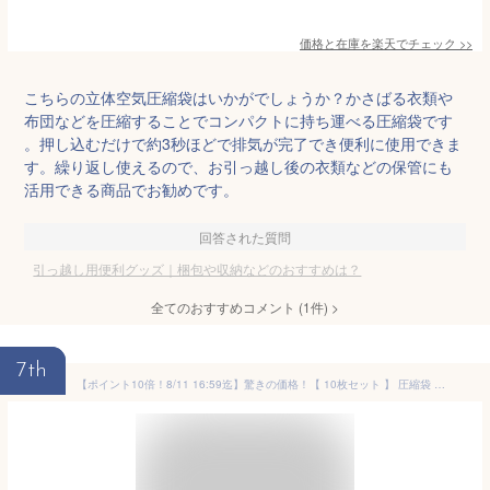
価格と在庫を
楽天
でチェック
>>
こちらの立体空気圧縮袋はいかがでしょうか？かさばる衣類や
布団などを圧縮することでコンパクトに持ち運べる圧縮袋です
。押し込むだけで約3秒ほどで排気が完了でき便利に使用できま
す。繰り返し使えるので、お引っ越し後の衣類などの保管にも
活用できる商品でお勧めです。
回答された質問
引っ越し用便利グッズ｜梱包や収納などのおすすめは？
全てのおすすめコメント
(
1
件)
>
7th
【ポイント10倍！8/11 16:59迄】驚きの価格！【 10枚セット 】 圧縮袋 ポンプ付き ふとん 布団圧縮袋 立体 衣類 掃除機対応 S M Lサイズ 使い分け マチ付き 真空圧縮袋 圧縮ボックス 圧縮 防塵 防虫 カビ対策 立体圧縮袋 布団 枕寝具 衣替え 収納 引越し 衣類圧縮袋 大容量