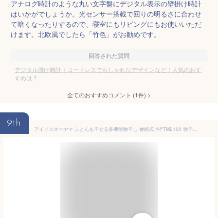
アナログ時計のような丸い文字盤にデジタル表示の壁掛け時計
はいかがでしょうか。光センサー搭載で回りの明るさに合わせ
て暗くなったりするので、寝室にもリビングにもお使いいただ
けます。北欧風でしたら「竹色」がお勧めです。
回答された質問
デジタル掛け時計｜コードレスでおしゃれなデザインなど！人気のおす
すめは？
全てのおすすめコメント
(
1
件)
>
9th
アイリスオーヤマ ふとんも干せる多機能物干し 伸縮式 H-FTM2100 物干し 室内 洗濯干し 室内物干し 布団干し 物干しスタンド 折りたたみ コンパクト キャスター IRIS OHYAMA(代引不可)【送料無料】