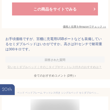
この商品をサイトでみる
価格と在庫を
Amazon
でチェック
>>
お手頃価格ですが、宮棚に充電用USBポートなども装備してい
るセミダブルベッドはいかがですか。高さは31センチで耐荷重
は300キロです。
回答された質問
安いセミダブルベッド｜すのこタイプやマットレス付きのおすすめは？
全てのおすすめコメント
(
2
件)
>
20th
ベッド ベッドフレーム マットレス付き シングルベッド セミダブルベッド ダブルベッド クイーンベッド ベット フレーム 木目調 ステージベッド すのこ ローベッド ヘッドレス おしゃれ セミシングル シングル セミダブル ダブル クイーン