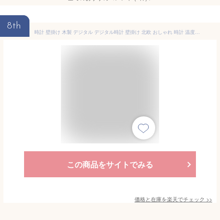
8th
時計 壁掛け 木製 デジタル デジタル時計 壁掛け 北欧 おしゃれ 時計 温度 直径19cm かけ時計 時計 デジタル 温度 静音 フレーム厚2.4cm 薄型のデザイン CLOCK 和風 温度計 カレンダー 付き 連続秒針自宅 木目 モダン 音がしない 引っ越しお祝い プレゼント
この商品をサイトでみる
価格と在庫を
楽天
でチェック
>>