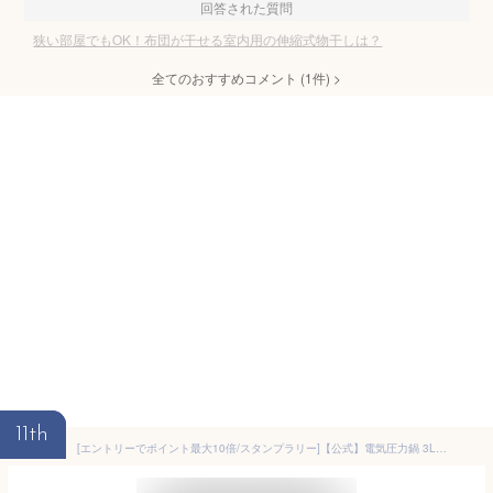
回答された質問
狭い部屋でもOK！布団が干せる室内用の伸縮式物干しは？
全てのおすすめコメント
(
1
件)
>
11th
[エントリーでポイント最大10倍/スタンプラリー]【公式】電気圧力鍋 3L アイリスオーヤマ 自動メニュー 圧力調理 圧力鍋 炊飯器 炊飯 3合 予約調理 保温 簡単 お手入れ 蒸し野菜 低温調理 無水調理 発酵 ホワイト ダークグレー PMPC-REMA3 KPC-REMA3[安心延長保証対象]