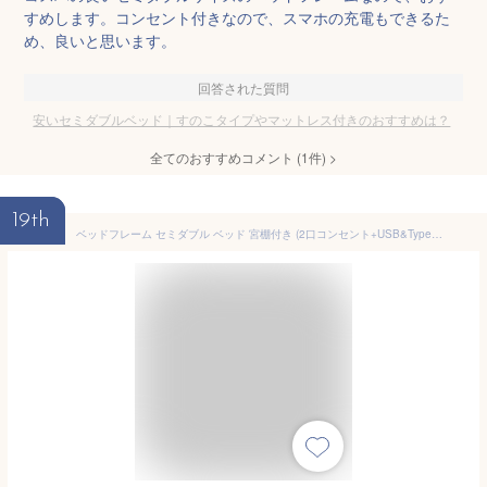
すめします。コンセント付きなので、スマホの充電もできるた
め、良いと思います。
回答された質問
安いセミダブルベッド｜すのこタイプやマットレス付きのおすすめは？
全てのおすすめコメント
(
1
件)
>
19th
ベッドフレーム セミダブル ベッド 宮棚付き (2口コンセント+USB&Type-C搭載) 静音設計 耐荷重300kg 組立簡単 床下収納高さ31cm 【16本補強で沈み込み防止】ブラック 頑丈 ベッドフレーム (シングル)