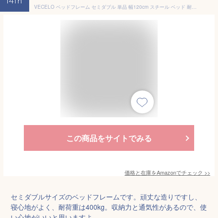
14th
VECELO ベッドフレーム セミダブル 単品 幅120cm スチール ベッド 耐荷重400kg 頑丈 静音 パイプベッド 通気性 収納 頑丈 bed 床架 滑り止め付き 鉄製 スチール 組立簡単 工具付き ホワイト
この商品をサイトでみる
価格と在庫を
Amazon
でチェック
>>
セミダブルサイズのベッドフレームです。頑丈な造りですし、
寝心地がよく、耐荷重は400kg。収納力と通気性があるので、使
い心地がいいと思いますよ。