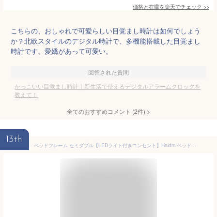
価格と在庫を
楽天
でチェック
>>
こちらの、おしゃれで可愛らしい目覚まし時計は如何でしょう
か？北欧スタイルのデジタル時計で、多機能搭載した目覚まし
時計です。愛嬌があって可愛い。
回答された質問
かっこいい目覚まし時計｜新生活で使えるデジタルアラームクロックを
教えて！
全てのおすすめコメント
(
2
件)
>
13th
ベッドフレーム セミダブル【LEDライト付きコンセント】Holdm ベッドフレーム せみだぶる 高さ30cm 耐荷重400kg パイプベッド bed frame スチールべっどふれーむ 組み立て簡単 静音ベッド(高さ30cm-ホワイト, セミダブル)