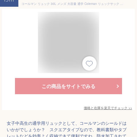
13th
コールマン リュック 30L メンズ 大容量 通学 Coleman リュックサック レディース SHIELD シールド デイパック バックパック スクエアリュック シールド30 B4 撥水 アウトドア ブランド 男性 女性 男女兼用 通勤 大人 男子 女子 中学生 高校生 大学生 スクールリュック 鞄
この商品をサイトでみる
価格と在庫を
楽天
でチェック
>>
女子中高生の通学用リュックとして、コールマンのシールドは
いかがでしょうか？ スクエアタイプなので、教科書類やタブ
レットなどを効率よく収納できて便利ですね。防水加工されて