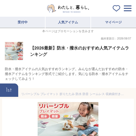
受付中
人気アイテム
マイページ
本ページはプロモーションを含みます
最終更新日：2026/08/07
【2026最新】防水・撥水のおすすめ人気アイテムラ
ンキング
防水・撥水アイテムの人気おすすめランキング。みんなが選んだおすすめの防水・
撥水アイテムをランキング形式でご紹介します。気になる防水・撥水アイテムをチ
ェックしてみよう！
1st
リバーシブル プレイマット 折りたたみ 防水 防音 シームレス 収納袋付き / 10mm 150×180 / 20mm 180×200 / 大判 お昼寝 マット キッズマット ベビーマット ベビー ペット 赤ちゃん 子供 キッズ 軽量 コンパクト 折り畳み 収納 道路 おしゃれ