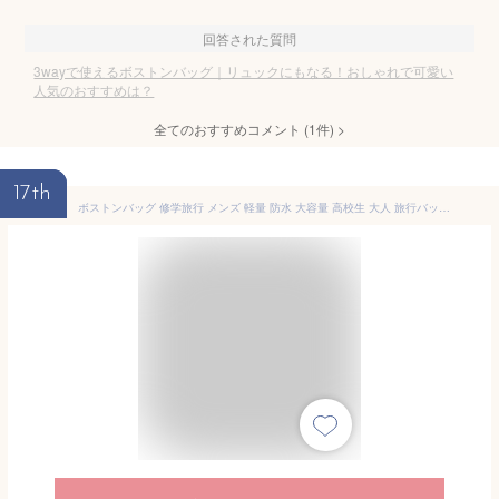
回答された質問
3wayで使えるボストンバッグ｜リュックにもなる！おしゃれで可愛い
人気のおすすめは？
全てのおすすめコメント
(
1
件)
>
17th
ボストンバッグ 修学旅行 メンズ 軽量 防水 大容量 高校生 大人 旅行バッグ ショルダーバッグ 斜めがけ 丈夫 2way 35L 2泊3日 ゴルフ スポーツ ジム 黒 ブラック ネイビー カーキ 旅行カバン アウトドア 出張 ビジネス 男性 父の日 リフレクター 9141 FORECAST カジメイク