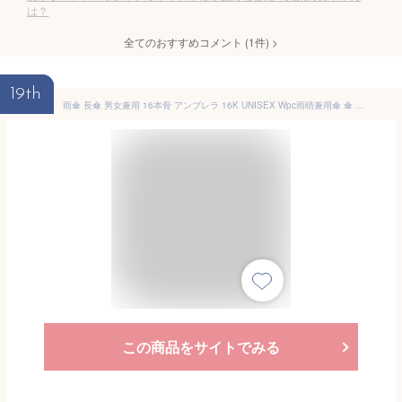
は？
全てのおすすめコメント
(
1
件)
>
19th
雨傘 長傘 男女兼用 16本骨 アンブレラ 16K UNISEX Wpc雨晴兼用傘 傘 長雨傘 16フレーム 丈夫 強い 傘 強風 ボーダー ストライプ 無地 アンブレラ ユニセックス おしゃれ レディース メンズ シンプル uvカット ワールドパーティー ブランド 持ちやすい 晴雨兼用
この商品をサイトでみる