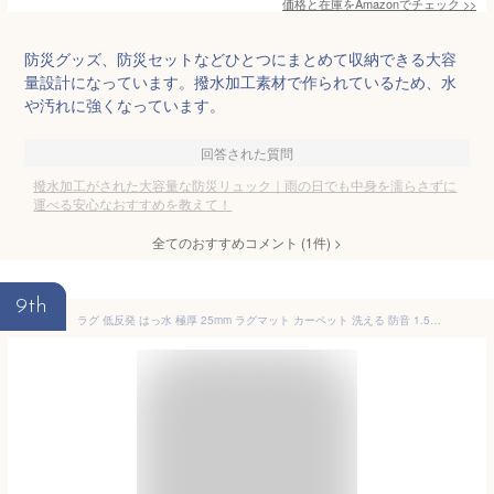
価格と在庫を
Amazon
でチェック
>>
防災グッズ、防災セットなどひとつにまとめて収納できる大容
量設計になっています。撥水加工素材で作られているため、水
や汚れに強くなっています。
回答された質問
撥水加工がされた大容量な防災リュック｜雨の日でも中身を濡らさずに
運べる安心なおすすめを教えて！
全てのおすすめコメント
(
1
件)
>
9th
ラグ 低反発 はっ水 極厚 25mm ラグマット カーペット 洗える 防音 1.5畳 2畳 3畳 赤ちゃん ペット ふわふわ もっちり フランネル 厚手 北欧 おしゃれ 撥水 滑り止め オールシーズン ホットカーペット マンション 折りたたみ ロジャー アイボリー 200×300 1年保証 床暖房