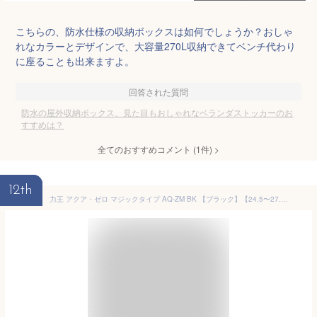
こちらの、防水仕様の収納ボックスは如何でしょうか？おしゃ
れなカラーとデザインで、大容量270L収納できてベンチ代わり
に座ることも出来ますよ。
回答された質問
防水の屋外収納ボックス、見た目もおしゃれなベランダストッカーのお
すすめは？
全てのおすすめコメント
(
1
件)
>
12th
力王 アクア・ゼロ マジックタイプ AQ-ZM BK 【ブラック】【24.5〜27.0・28.0・29.0cm】 水場に強いハイカットタイプの防水安全シューズです。 鋼鉄製先芯 防水 耐油底 幅広の4Eタイプ 安全靴 作業靴 rev