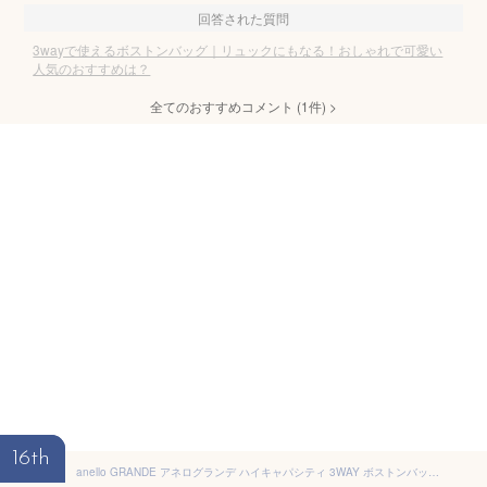
回答された質問
3wayで使えるボストンバッグ｜リュックにもなる！おしゃれで可愛い
人気のおすすめは？
全てのおすすめコメント
(
1
件)
>
16th
anello GRANDE アネログランデ ハイキャパシティ 3WAY ボストンバッグ 52L GTM0462 メンズ レディース ショルダーバッグ リュック 斜めがけ 肩掛け 手提げ 大容量 撥水 旅行 B4 2503ss