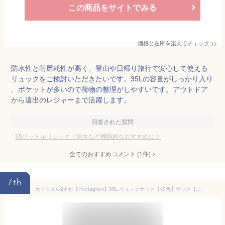
この商品をサイトでみる
価格と在庫を
楽天
でチェック
>>
防水性と耐磨耗性が高く、登山や日帰り旅行で安心して使える
リュックをご検討いただきたいです。35Lの容量がしっかり入り
、ポケットが多いので荷物の整理がしやすいです。アウトドア
から遠出のレジャーまで活躍します。
回答された質問
35リットルリュック｜防水など機能的なおすすめは？
全てのおすすめコメント
(
1
件)
>
7th
ホイッスル2本付【Pentagram】35L リュックサック【10色】ザック【バックパック/デイパック】【自転車/バイク】【登山/ハイキング/サイクリング/トレーニング】【大型/軽量/撥水/防水/マルチ】【スポーツバッグ/マウンテンリュック】【メンズ/レディース】