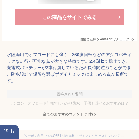
この商品をサイトでみる
価格と在庫を
Amazon
でチェック
>>
水陸両用でオフロードにも強く、360度回転などのアクロバティ
ックな走行が可能な点が大きな特徴です。2.4GHzで操作でき、
充電式バッテリーが2本付属しているため長時間遊ぶことができ
、防水設計で場所を選ばずダイナミックに楽しめる点が長所で
す。
回答された質問
ラジコン｜オフロード仕様でしっかり防水！子供も遊べるおすすめは？
全てのおすすめコメント
(
1
件)
>
15th
【クーポン利用で20%OFF】送料無料 アヴェンチュラ ボストンバッグ ジム スクエア 3way ボストン リュック ショルダー 旅行 修学旅行 35L 大容量 撥水 丈夫 黒 女子 男女兼用 中学生 小学生 大人 レディース メンズ トラベル 通勤 通学 ゴルフ スポーツ 防災 ブランド