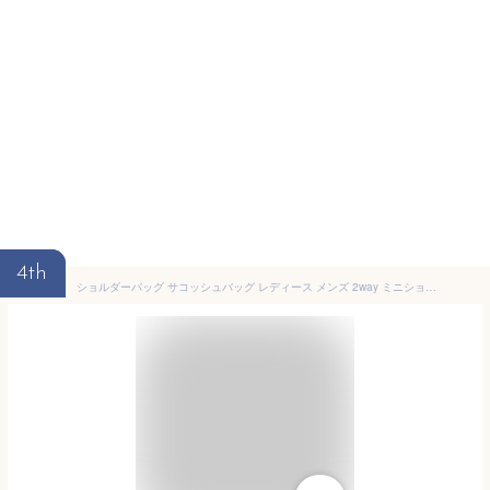
4th
ショルダーバッグ サコッシュバッグ レディース メンズ 2way ミニショルダー バッグ メリーメント MERRIMENT 軽い 斜め掛け ミニバッグ ポーチ インナーバッグ 小さめ おしゃれ かわいい 大人 子ども 家族 コンパクト