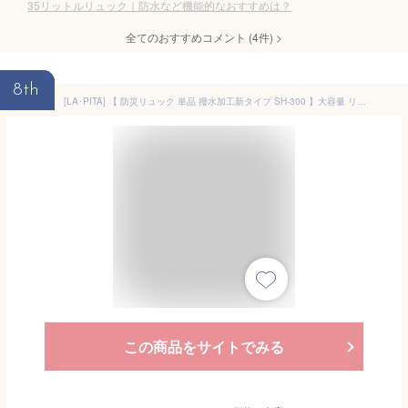
35リットルリュック｜防水など機能的なおすすめは？
全てのおすすめコメント
(
4
件)
>
8th
[LA･PITA] 【 防災リュック 単品 撥水加工新タイプ SH-300 】大容量 リュックサック SHELTER 防災グッズ 防災セット 防災用品 避難グッズ レジャー アウトドア メンズ レディース 撥水 (オレンジ)
この商品をサイトでみる