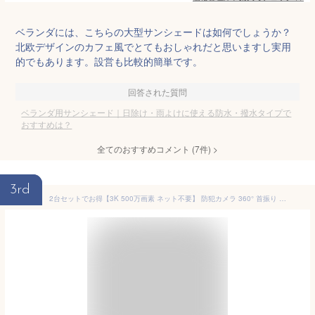
ベランダには、こちらの大型サンシェードは如何でしょうか？
北欧デザインのカフェ風でとてもおしゃれだと思いますし実用
的でもあります。設営も比較的簡単です。
回答された質問
ベランダ用サンシェード｜日除け・雨よけに使える防水・撥水タイプで
おすすめは？
全てのおすすめコメント
(
7
件)
>
3rd
2台セットでお得【3K 500万画素 ネット不要】 防犯カメラ 360° 首振り 自動追跡 屋外 屋内 家庭用 無線 ワイヤレス wi-fi不要 スマホ 連動 遠隔監視 防水 警報 防犯灯 ライト 夜間撮影 光学ズーム コンセント 監視カメラ DF45 DG48 DE55【SecuSTATION セキュガード】