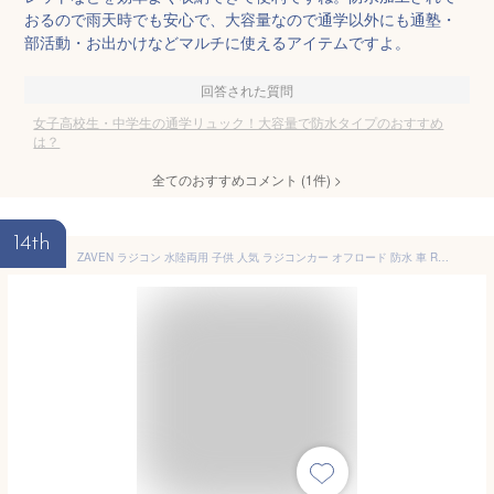
おるので雨天時でも安心で、大容量なので通学以外にも通塾・
部活動・お出かけなどマルチに使えるアイテムですよ。
回答された質問
女子高校生・中学生の通学リュック！大容量で防水タイプのおすすめ
は？
全てのおすすめコメント
(
1
件)
>
14th
ZAVEN ラジコン 水陸両用 子供 人気 ラジコンカー オフロード 防水 車 RCカー 2.4Ghz 4wd 360度回転 リモコンカー 充電式 2本付き 子供向け おもちゃ 男の子 6-12歳 誕生日 お祝い プレゼント クリスマス ギフト用 技適認証済み E215 (黄色)