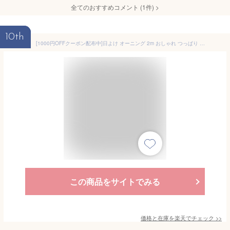
全てのおすすめコメント
(
1
件)
>
10th
[1000円OFFクーポン配布中]日よけ オーニング 2m おしゃれ つっぱり オーニングテント 突っ張り サンシェード 日除け ベランダ テラス 賃貸 戸建て マンション 紫外線カット すだれ 日陰 かわいい ウッドデッキ 目隠し ブラウン グレー ストライプ CALME カルム C-F-3
この商品をサイトでみる
価格と在庫を
楽天
でチェック
>>