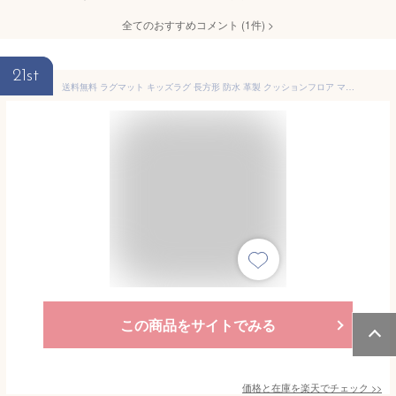
全てのおすすめコメント
(
1
件)
>
21st
送料無料 ラグマット キッズラグ 長方形 防水 革製 クッションフロア マット 子供 子供部屋 赤ちゃん キッズ おしゃれ あったか 防音 フローリングカーペット フロアマット プレイマット クッション キッズラグ 厚手 子供ラグ こども 子供 お子様 動物 ペット
この商品をサイトでみる
価格と在庫を
楽天
でチェック
>>