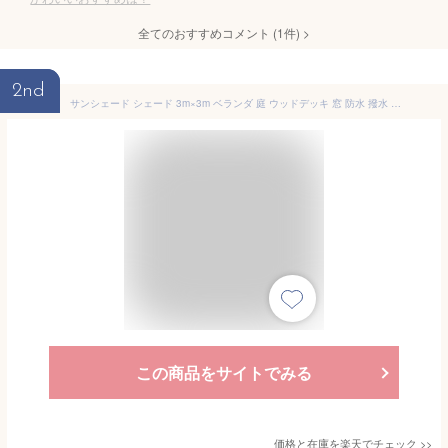
全てのおすすめコメント
(
1
件)
>
2nd
サンシェード シェード 3m×3m ベランダ 庭 ウッドデッキ 窓 防水 撥水 大型 日よけ 日除け UVカット 雨よけ おしゃれ アイボリー アプリコット グレー グレージュ キャメル ブラウン
この商品をサイトでみる
価格と在庫を
楽天
でチェック
>>