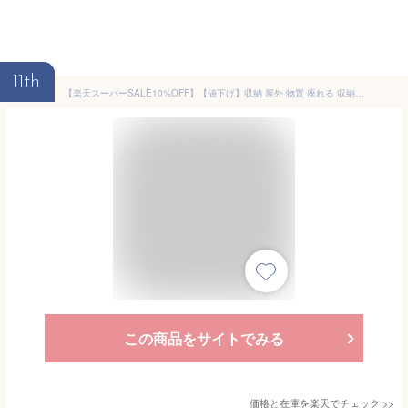
11th
【楽天スーパーSALE10%OFF】【値下げ】収納 屋外 物置 座れる 収納ボックス 270L 屋外収納 木目調 ブラック おしゃれ 幅109 奥行51.5 高さ55 cm 収納ベンチ 耐荷重 100kg 防水 屋外物置 ベンチ ストッカー 大容量 収納庫 宅配ボックス
この商品をサイトでみる
価格と在庫を
楽天
でチェック
>>