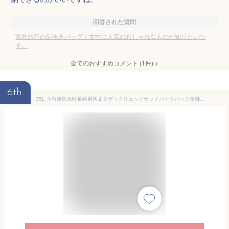
回答された質問
海外旅行の街歩きバッグ！女性に人気のおしゃれなものが知りたいで
す。
全てのおすすめコメント
(
1
件)
>
6th
35L 大容量防水軽量耐磨耗丈夫ザックリュックサックバックパック多機能アウトドアパックハイキングデイパック登山バッグ山登り日帰り旅行遠出レジャー対応収納ポケット多数背負い心地良好耐久性抜群汎用アウトドアリュック