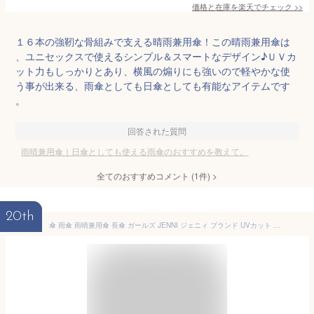
価格と在庫を
楽天
でチェック
>>
１６本の強靭な骨組みで支える晴雨兼用傘！この晴雨兼用傘は
、ユニセックスで使えるシンプル＆スマートなデザイン♪ＵＶカ
ット力もしっかりとあり、横風の煽りにも強いので軽やかな使
う事が出来る、雨傘としても日傘としても有能なアイテムです
。
回答された質問
雨晴兼用傘｜日傘としても使える雨傘のおすすめを教えて。
全てのおすすめコメント
(
1
件)
>
20th
傘 雨傘 雨晴兼用傘 長傘 ガールズ JENNI ジェニィ ブランド UVカット 可愛い かわいい おしゃれ グラスファイバー骨 通園 通学 入園 入