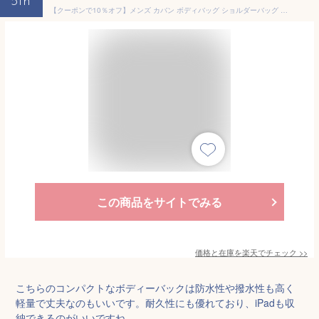
5th
【クーポンで10％オフ】メンズ カバン ボディバッグ ショルダーバッグ 斜めがけバッグ 撥水 防水 コンパクト 旅行 スポーツ ポケット 多機能 おしゃれ 小さめ 大容量 軽量 丈夫 シンプル ipad収納可能 通学 通勤 丈夫 耐久性 おしゃれ 海外旅行 アウトドア 蒸れない
この商品をサイトでみる
価格と在庫を
楽天
でチェック
>>
こちらのコンパクトなボディーバックは防水性や撥水性も高く
軽量で丈夫なのもいいです。耐久性にも優れており、iPadも収
納できるのがいいですね。