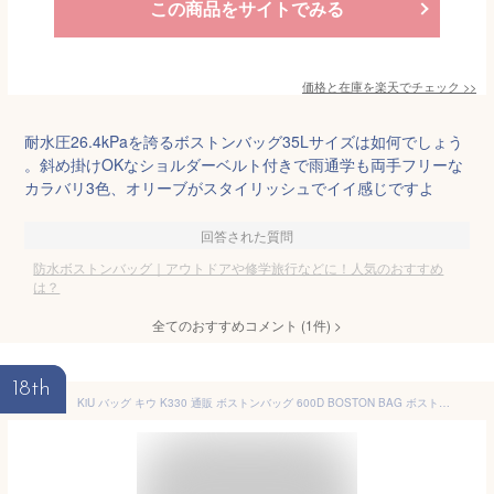
この商品をサイトでみる
価格と在庫を
楽天
でチェック
>>
耐水圧26.4kPaを誇るボストンバッグ35Lサイズは如何でしょう
。斜め掛けOKなショルダーベルト付きで雨通学も両手フリーな
カラバリ3色、オリーブがスタイリッシュでイイ感じですよ
回答された質問
防水ボストンバッグ｜アウトドアや修学旅行などに！人気のおすすめ
は？
全てのおすすめコメント
(
1
件)
>
18th
KiU バッグ キウ K330 通販 ボストンバッグ 600D BOSTON BAG ボストンバック 旅行バッグ 旅行鞄 トラベルバッグ レディース メンズ 撥水 はっ水 防水 バック 修学旅行 ブランド 高校生 中学生 おしゃれ ユニセックス