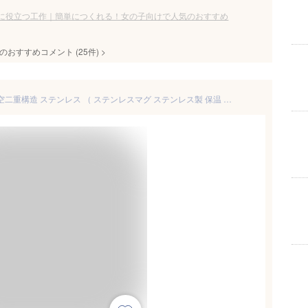
に役立つ工作｜簡単につくれる！女の子向けで人気のおすすめ
のおすすめコメント
(
25
件)
>
マグカップ フタ付き 280ml 真空二重構造 ステンレス （ ステンレスマグ ステンレス製 保温 保冷 カップ コップ マグ 蓋付き 保温マグ 二重構造 コーヒー紅茶 保冷マグ 目盛り付き シンプル オフィス おしゃれ ）