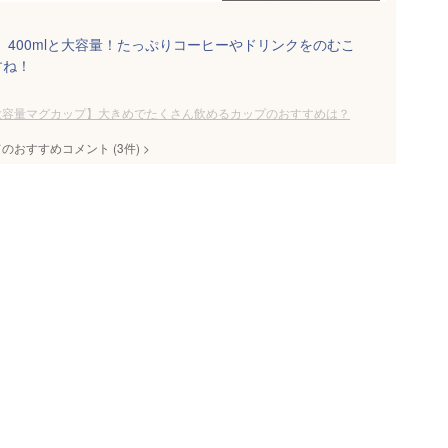
ップは、400mlと大容量！たっぷりコーヒーやドリンクをのむこ
すね！
大容量マグカップ】大きめでたくさん飲めるカップのおすすめは？
てのおすすめコメント
(
3
件)
>