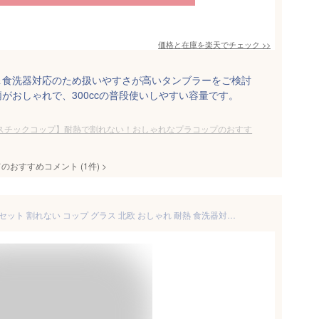
価格と在庫を
楽天
でチェック
>>
＆食洗器対応のため扱いやすさが高いタンブラーをご検討
がおしゃれで、300ccの普段使いしやすい容量です。
スチックコップ】耐熱で割れない！おしゃれなプラコップのおすす
てのおすすめコメント
(
1
件)
>
割れないタンブラー 280cc 2個セット 割れない コップ グラス 北欧 おしゃれ 耐熱 食洗器対応 トライタン プラスチック ロックグラス ウイスキー お酒 コップ タンブラー お冷 居酒屋 カフェ レストラン 業務用 家庭用 子供 食器 クリア 透明 かわいい キャンプ BBQ 【送無】