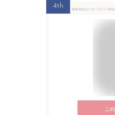
4th
この