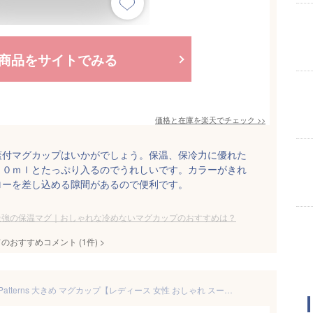
商品をサイトでみる
価格と在庫を
楽天
でチェック
>>
蓋付マグカップはいかがでしょう。保温、保冷力に優れた
８０ｍｌとたっぷり入るのでうれしいです。カラーがきれ
ローを差し込める隙間があるので便利です。
最強の保温マグ｜おしゃれな冷めないマグカップのおすすめは？
てのおすすめコメント
(
1
件)
>
ギフト対象【Wpc.公式】Wpc. Patterns 大きめ マグカップ【レディース 女性 おしゃれ スープマグ 北欧 テキスタイル 花柄 電子レンジ・食器洗浄機OK 400ml 誕生日プレゼント プチギフト お祝い 職場 実用的 実用的 大きい】