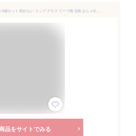
葉柄 割れないタンブラー 300cc 4個セット 割れない コップ グラス リーフ柄 北欧 おしゃれ 耐熱 食洗器対応 プラスチック トライタン タンブラー コップ お冷 お水 業務用 家庭用 子供 割れないガラス 食器 【送無】
商品をサイトでみる