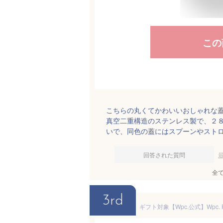
この
こちらの丸くてかわいいおしゃれな
真空二重構造のステンレス製で、２
いで、同色の蓋にはスプーンやスト
回答された質問
全
3rd