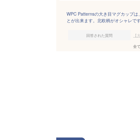
WPC Patternsの大き目マグカ
とが出来ます。北欧柄がオシャレで
回答された質問
【
全