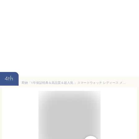
4th
即納「1年保証特典＆高品質＆超人気 」スマートウォッチ レディース メンズ 健康管理 通話機能 運動記録 着信通知 日本製チップ 心拍数 血中酸素 腕時計 歩数計 カロリー消費 android iphone SNS LINE対応 睡眠モニター 防水 軽量 上品 おしゃれ