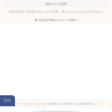
回答された質問
【保存容器】日本製のおしゃれな砂糖・塩キャニスターのおすすめは？
全てのおすすめコメント
(
1
件)
>
11th
スパイス入れ キャニスター 調味料ボトル 調味料入れ 容器 調味料ポット 3個セット スプーン付き 密閉 スプーン付き 密閉容器 塩 砂糖 保