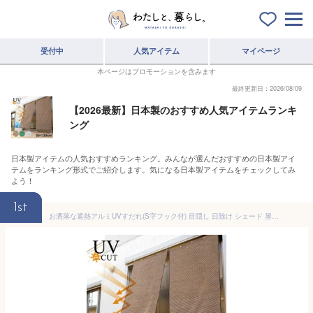
受付中
人気アイテム
マイページ
本ページはプロモーションを含みます
最終更新日：2026/08/09
【2026最新】日本製のおすすめ人気アイテムランキ
ング
日本製アイテムの人気おすすめランキング。みんなが選んだおすすめの日本製アイ
テムをランキング形式でご紹介します。気になる日本製アイテムをチェックしてみ
よう！
1st
お洒落な遮熱アルミUVすだれ(S字フック付) 目隠し 日除け シェード 屋外 おしゃれ 遮光 UVカット 断熱 アルミすだれ サンシェード 窓 ベランダ 日よけ ロールアップ 日陰 日射し 巻き上げ プライバシー保護 送料無料