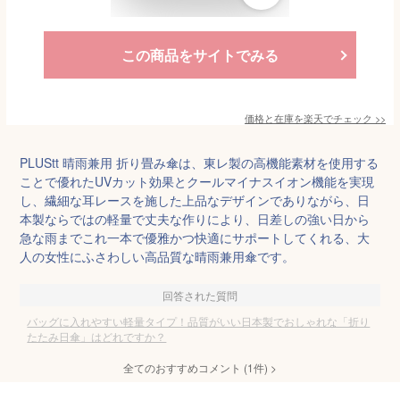
この商品をサイトでみる
価格と在庫を
楽天
でチェック
>>
PLUStt 晴雨兼用 折り畳み傘は、東レ製の高機能素材を使用する
ことで優れたUVカット効果とクールマイナスイオン機能を実現
し、繊細な耳レースを施した上品なデザインでありながら、日
本製ならではの軽量で丈夫な作りにより、日差しの強い日から
急な雨までこれ一本で優雅かつ快適にサポートしてくれる、大
人の女性にふさわしい高品質な晴雨兼用傘です。
回答された質問
バッグに入れやすい軽量タイプ！品質がいい日本製でおしゃれな「折り
たたみ日傘」はどれですか？
全てのおすすめコメント
(
1
件)
>