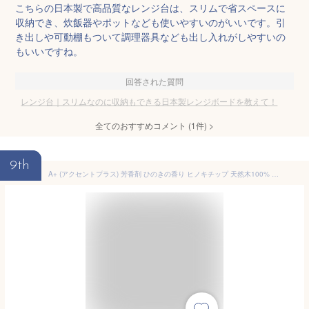
こちらの日本製で高品質なレンジ台は、スリムで省スペースに
収納でき、炊飯器やポットなども使いやすいのがいいです。引
き出しや可動棚もついて調理器具なども出し入れがしやすいの
もいいですね。
回答された質問
レンジ台｜スリムなのに収納もできる日本製レンジボードを教えて！
全てのおすすめコメント
(
1
件)
>
9th
A+ (アクセントプラス) 芳香剤 ひのきの香り ヒノキチップ 天然木100% ヒノキパウダー サシェ 抗菌 消臭剤 天然成分 ナチュラル 木の香り ヒノキ 癒し ウッドチップ 間伐材 トイレ 玄関 靴 部屋 アロマ 下駄箱 国産 お部屋 SDGs エシカル ひのき 靴箱 天然木 交目寄せ木