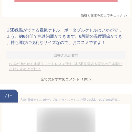
価格と在庫を
楽天
でチェック
>>
USB保温ができる電気ケトル、ポータブルケトルはいかがでし
ょう。約6分間で急速沸騰ができます。6段階の温度調節ができ
、持ち運びに便利なサイズなので、おススメですよ！
回答された質問
お湯が沸かせる水筒｜コードレスで使えるUSB充電式や安心の日本製な
どおすすめはどれ？
全てのおすすめコメント
(
1
件)
>
7th
Aliliy 電気ケトル ポータブル トラベルケトル 小型 380ML 100V 300W 低消費電力 持ち運びケトル 湯沸かし 一人暮らし 電気ポット トラベル 湯沸かし器 水筒 急速沸かし 空焚き防止 漏れない お湯ポット ステンレス 二重構造 コーヒー 紅茶に使用 旅行 車中泊 オフィス 出張 ギフト 日本語説明書付き PSE認証済み (ベージュ-S)