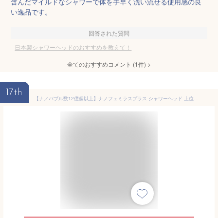
含んだマイルドなシャワーで体を手早く洗い流せる使用感の良
い逸品です。
回答された質問
日本製シャワーヘッドのおすすめを教えて！
全てのおすすめコメント
(
1
件)
>
17th
【ナノバブル数12億個以上】ナノフェミラスプラス シャワーヘッド 上位モデル 【公式ストア】 JAPAN STAR ジャパンスター 日本製 東大阪 マイクロナノバブル 潤い肌 保湿 洗浄 節水節約 3段階水流水圧切替 超極小泡 塩素除去 軽量設計