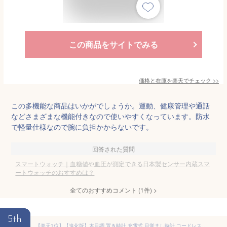
この商品をサイトでみる
価格と在庫を
楽天
でチェック
>>
この多機能な商品はいかがでしょうか。運動、健康管理や通話
などさまざまな機能付きなので使いやすくなっています。防水
で軽量仕様なので腕に負担かからないです。
回答された質問
スマートウォッチ｜血糖値や血圧が測定できる日本製センサー内蔵スマ
ートウォッチのおすすめは？
全てのおすすめコメント
(
1
件)
>
5th
【楽天1位】【進化版】木目調 置き時計 充電式 目覚まし時計 コードレス デジタル時計 置時計 アラーム 木製 部屋に馴染み おしゃれ 北欧 大音量 卓上 時計 LED表示 温度計 カレンダー 音感センサー インテリア かわいい コンパクト 結婚祝い 子供 プレゼント 送料無料