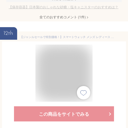
【保存容器】日本製のおしゃれな砂糖・塩キャニスターのおすすめは？
全てのおすすめコメント
(
1
件)
>
12th
【ジャンルセールで特別価格！】スマートウォッチ メンズ レディース 腕時計 運動記録 24時間健康管理 日本製センサー 着信通知 IP67防水 音声通話 歩数計 睡眠 スポーツ記録 スポーツ 睡眠管理 軽量 メール通知 SNS 母の日 父の日 敬老の日 父の日 2026 プレゼント
この商品をサイトでみる