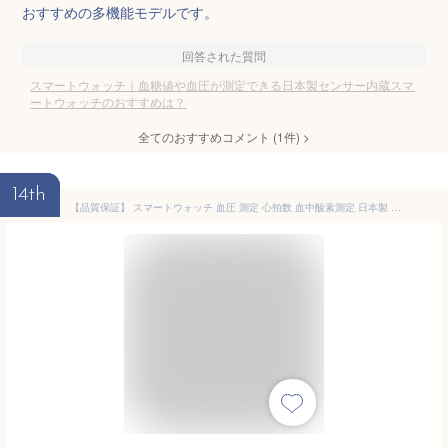
おすすめの多機能モデルです。
回答された質問
スマートウォッチ｜血糖値や血圧が測定できる日本製センサー内蔵スマ
ートウォッチのおすすめは？
全てのおすすめコメント
(
1
件)
>
14th
【品質保証】 スマートウォッチ 血圧 測定 心拍数 血中酸素測定 日本製 センサー 睡眠検測 1.54インチ 大画面 IP68 日本語対応 プレゼント 着信通知 アラーム 天気予報 運動モード 男女兼用腕時計 iPhone/Android対応 日本語説明書 遠隔カメラ操作