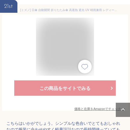
21st
[ミズノ] 日傘 自動開閉 折りたたみ傘 高遮熱 遮光 UV 晴雨兼用 レディース メンズ 大きい 親骨58cm 41691 ホワイト
この商品をサイトでみる
価格と在庫を
Amazon
でチェック
>>
こちらはいかがでしょう。シンプルな色合いでとてもおしゃれ
なので服装に合わせやすく軽量設計なので長時間使っていても