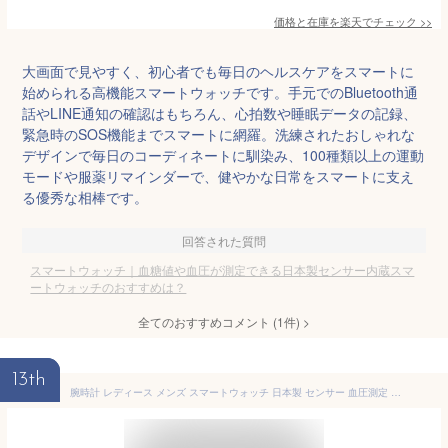
価格と在庫を
楽天
でチェック
>>
大画面で見やすく、初心者でも毎日のヘルスケアをスマートに
始められる高機能スマートウォッチです。手元でのBluetooth通
話やLINE通知の確認はもちろん、心拍数や睡眠データの記録、
緊急時のSOS機能までスマートに網羅。洗練されたおしゃれな
デザインで毎日のコーディネートに馴染み、100種類以上の運動
モードや服薬リマインダーで、健やかな日常をスマートに支え
る優秀な相棒です。
回答された質問
スマートウォッチ｜血糖値や血圧が測定できる日本製センサー内蔵スマ
ートウォッチのおすすめは？
全てのおすすめコメント
(
1
件)
>
13th
腕時計 レディース メンズ スマートウォッチ 日本製 センサー 血圧測定 スマートブレスレット iphone android 対応 歩数計 心拍計 健康管