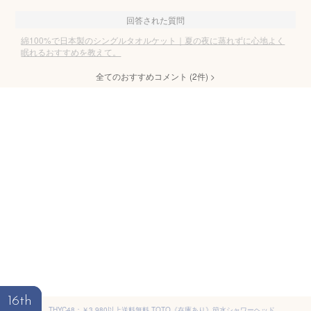
回答された質問
綿100%で日本製のシングルタオルケット｜夏の夜に蒸れずに心地よく
眠れるおすすめを教えて。
全てのおすすめコメント
(
2
件)
>
16th
THYC48：￥3,980以上送料無料 TOTO《在庫あり》節水シャワーヘッドエアインシャワー(アダプター付)