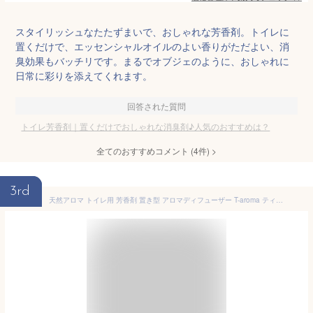
スタイリッシュなたたずまいで、おしゃれな芳香剤。トイレに
置くだけで、エッセンシャルオイルのよい香りがただよい、消
臭効果もバッチリです。まるでオブジェのように、おしゃれに
日常に彩りを添えてくれます。
回答された質問
トイレ芳香剤｜置くだけでおしゃれな消臭剤♪人気のおすすめは？
全てのおすすめコメント
(
4
件)
>
3rd
天然アロマ トイレ用 芳香剤 置き型 アロマディフューザー T-aroma ティーアロマ (本体+専用オイル60ml) | 強力消臭 トイレ 消臭 置くだけ 消臭剤 おしゃれ ルームフレグランス 水なし 気化式 コードレス ギフト プレゼント アロミックスタイル