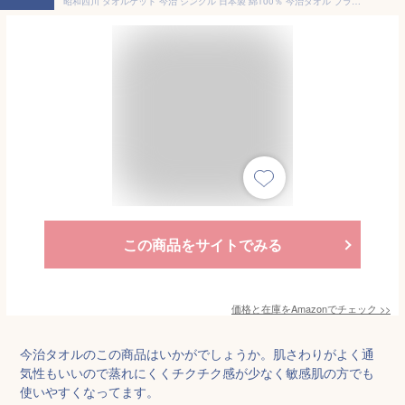
昭和西川 タオルケット 今治 シングル 日本製 綿100％ 今治タオル ブランド認定 パイル 夏 春 ふんわりやわらか 140×190cm 約950g モスクガルデニア ブルー 2230390280302
この商品をサイトでみる
価格と在庫を
Amazon
でチェック
>>
今治タオルのこの商品はいかがでしょうか。肌さわりがよく通
気性もいいので蒸れにくくチクチク感が少なく敏感肌の方でも
使いやすくなってます。