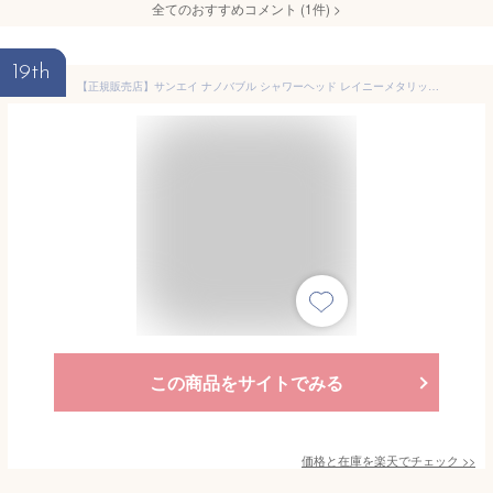
全てのおすすめコメント
(
1
件)
>
19th
【正規販売店】サンエイ ナノバブル シャワーヘッド レイニーメタリック NS3036 NS3136 正規品 ウルトラファインバブルシャワー マイクロバブル マイクロナノバブル 節水 手元ストップ 日本製 RAINY UFB おしゃれ 三栄水栓 SANEI プレゼント
この商品をサイトでみる
価格と在庫を
楽天
でチェック
>>