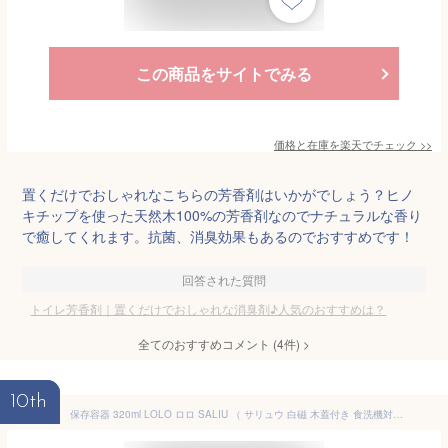
この商品をサイトでみる
価格と在庫を
楽天
でチェック
>>
置くだけでおしゃれなこちらの芳香剤はいかがでしょう？ヒノ
キチップを使った天然木100%の芳香剤なのでナチュラルな香り
で癒してくれます。抗菌、消臭効果もあるのでおすすめです！
回答された質問
トイレ芳香剤｜置くだけでおしゃれな消臭剤♪人気のおすすめは？
全てのおすすめコメント
(
4
件)
>
10th
保存容器 320ml LOLO ロロ SALIU （ サリュウ 白磁 木蓋付き 食洗機対応 電子レンジ対応 丸型 日本製 キャニスター 調味料入れ 調味料ポット 保存 容器 砂糖 塩 コーヒー 紅茶 天然木 おしゃれ シンプル 上品 北欧 北欧風 ） 【3980円以上送料無料】