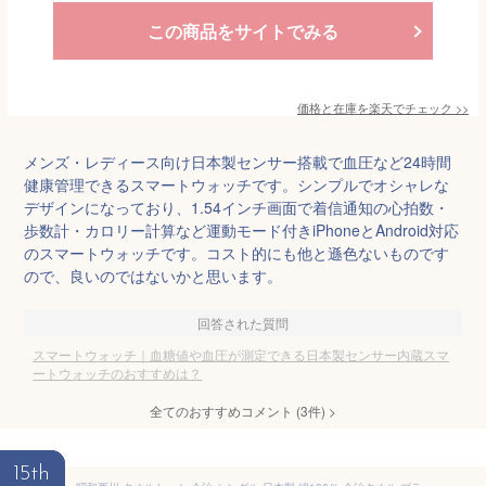
この商品をサイトでみる
価格と在庫を
楽天
でチェック
>>
メンズ・レディース向け日本製センサー搭載で血圧など24時間
健康管理できるスマートウォッチです。シンプルでオシャレな
デザインになっており、1.54インチ画面で着信通知の心拍数・
歩数計・カロリー計算など運動モード付きiPhoneとAndroid対応
のスマートウォッチです。コスト的にも他と遜色ないものです
ので、良いのではないかと思います。
回答された質問
スマートウォッチ｜血糖値や血圧が測定できる日本製センサー内蔵スマ
ートウォッチのおすすめは？
全てのおすすめコメント
(
3
件)
>
15th