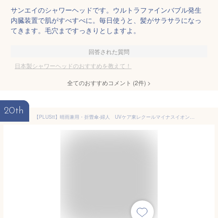
サンエイのシャワーヘッドです。ウルトラファインバブル発生
内臓装置で肌がすべすべに。毎日使うと、髪がサラサラになっ
てきます。毛穴まですっきりとしますよ。
回答された質問
日本製シャワーヘッドのおすすめを教えて！
全てのおすすめコメント
(
2
件)
>
20th
【PLUStt】晴雨兼用・折畳傘-婦人 UVケア東レクールマイナスイオン耳レース日本製軽量晴雨兼用折畳傘 ベージュ（3615100） 【送料無料】（アンブレラ、折傘、日傘、紫外線予防、UV対策）