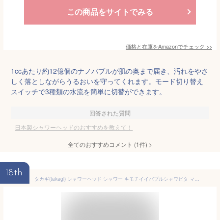
この商品をサイトでみる
価格と在庫を
Amazon
でチェック
>>
1ccあたり約12億個のナノバブルが肌の奥まで届き、汚れをやさ
しく落としながらうるおいを守ってくれます。モード切り替え
スイッチで3種類の水流を簡単に切替ができます。
回答された質問
日本製シャワーヘッドのおすすめを教えて！
全てのおすすめコメント
(
1
件)
>
18th
タカギ(takagi) シャワーヘッド シャワー キモチイイバブルシャワピタ マイクロバブル 節水 JSB023BW ホワイト