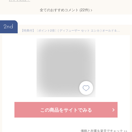
全てのおすすめコメント
(
22
件)
>
2nd
【特典付】〔ポイント2倍〕( ディフューザー セット エシカ ) オールド＆ニュー 取扱店 消臭 芳香剤 エッセンシャル オイル 精油 サステナブル 再利用 eco エシカル リビング 玄関 寝室 トイレ おしゃれ シンプル 木製 ナチュラル 北欧
この商品をサイトでみる
価格と在庫を
楽天
でチェック
>>