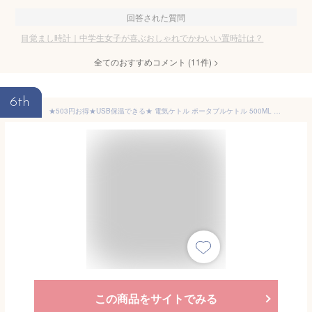
回答された質問
目覚まし時計｜中学生女子が喜ぶおしゃれでかわいい置時計は？
全てのおすすめコメント
(
11
件)
>
6th
★503円お得★USB保温できる★ 電気ケトル ポータブルケトル 500ML 304/316ステンレス 二種類加熱方式 6段階温度調節 約6分間急速沸騰 45℃-100℃加熱 自動電源OFF タッチ操作 静音 漏れ防止 300W 節電 480g 軽量 持ち運び 家庭用 子供の調乳 赤ちゃん オフィス用 コーヒー
この商品をサイトでみる