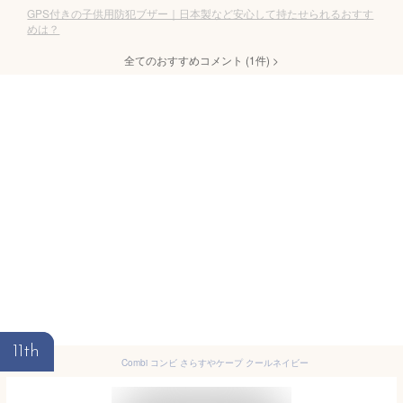
GPS付きの子供用防犯ブザー｜日本製など安心して持たせられるおすす
めは？
全てのおすすめコメント
(
1
件)
>
11th
Combi コンビ さらすやケープ クールネイビー