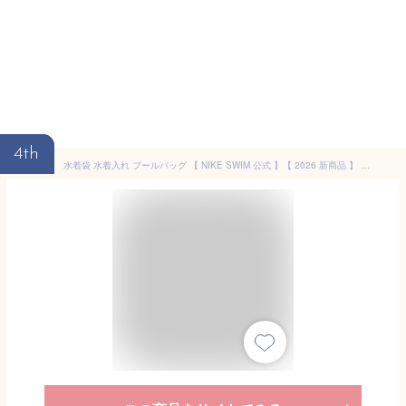
4th
水着袋 水着入れ プールバッグ 【 NIKE SWIM 公式 】【 2026 新商品 】 ベーシックプールバッグ 1994039 ナイキ スイムバック バッグ スイミング 水泳 男の子 女の子 男子 女子 男児 女児 袋 スイミングスクール 水泳授業 小学生 小学校 中学生 中学校 ボーイズ ガールズ