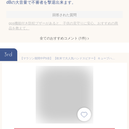
dBの大音量で不審者を撃退出来ます。
回答された質問
gps機能付き防犯ブザーがあると、子供の見守りに安心。おすすめの商
品を教えて。
全てのおすすめコメント
(
1
件)
>
3rd
【マラソン期間中P5倍】 【欧米で大人気ハンドスピナー】 キューブハンドスピナー ハンドスピナー キューブ型 虹 アルミ合金 虹色 指遊び 小型 分解組立可能 ストレス解消 ひま潰し おもちゃ 玩具 面白い グッズ プレゼント コマ 指スピナー 送料無料 NIZIPRO