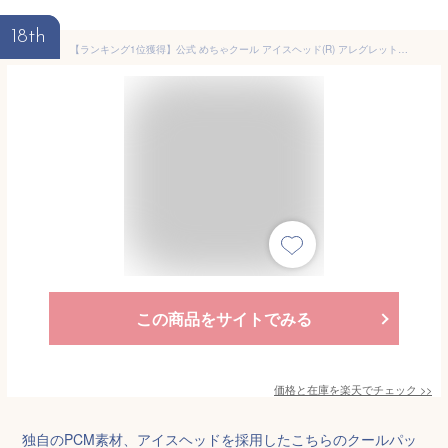
18th
【ランキング1位獲得】公式 めちゃクール アイスヘッド(R) アレグレット 保冷剤 クールパッド 接触冷感 熱中症対策 暑さ対策 ヘルメット 帽子 ひんやり 冷感グッズ 軽い 軽量 節電対策 バイク 工事現場 外作業 野球 メンズ レディース キッズ 大人 子供
この商品をサイトでみる
価格と在庫を
楽天
でチェック
>>
独自のPCM素材、アイスヘッドを採用したこちらのクールパッ