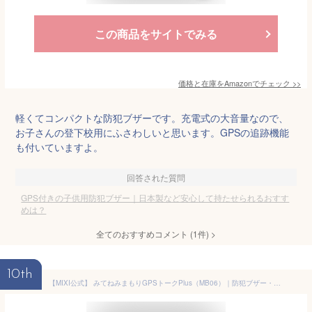
この商品をサイトでみる
価格と在庫を
Amazon
でチェック
>>
軽くてコンパクトな防犯ブザーです。充電式の大音量なので、
お子さんの登下校用にふさわしいと思います。GPSの追跡機能
も付いていますよ。
回答された質問
GPS付きの子供用防犯ブザー｜日本製など安心して持たせられるおすす
めは？
全てのおすすめコメント
(
1
件)
>
10th
【MIXI公式】 みてねみまもりGPSトークPlus（MB06）｜防犯ブザー・トーク機能一体型 液晶ディスプレイ搭載 安心の業界最大級バッテリー2000ｍAh 防塵 防水 子供向けGPS 日本PTA推薦商品 迷子防止の小型GPS ストラップ・充電ケーブル付き ［ピンク（MB06）］