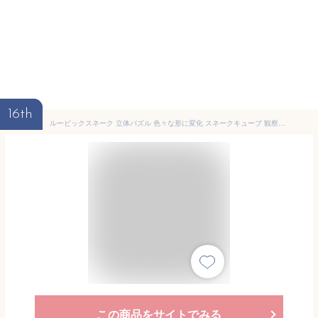
16th
ルービックスネーク 立体パズル 色々な形に変化 スネークキューブ 観察力 創造力 ツイスト 暇つぶし 大人も子供も 幾何学 JL-RUSNA48P 送料無料
この商品をサイトでみる