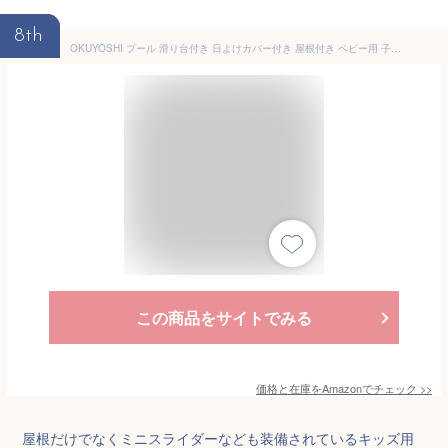
8th
OKUYOSHI プール 滑り台付き 日よけカバー付き 屋根付き ベビー用 子供用プール 折りたたみ式 大型 水遊び コンパクト 日本語説明書付き 3層 2.6m
この商品をサイトでみる
価格と在庫を
Amazon
でチェック
>>
屋根だけでなくミニスライダーなども装備されているキッズ用