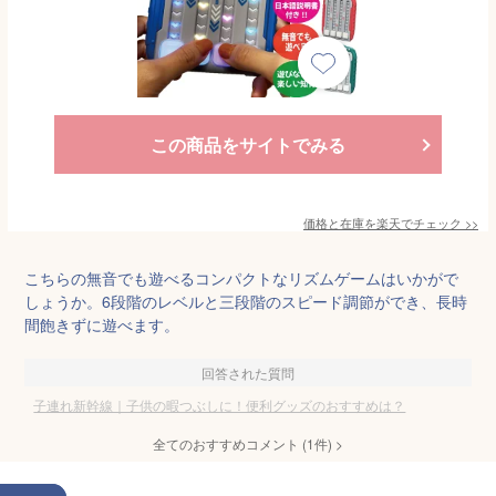
この商品をサイトでみる
価格と在庫を
楽天
でチェック
>>
こちらの無音でも遊べるコンパクトなリズムゲームはいかがで
しょうか。6段階のレベルと三段階のスピード調節ができ、長時
間飽きずに遊べます。
回答された質問
子連れ新幹線｜子供の暇つぶしに！便利グッズのおすすめは？
全てのおすすめコメント
(
1
件)
>