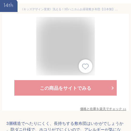
14th
《キッズデザイン受賞》洗える！3Dハニカムお昼寝敷き布団【日本製】布団洗濯OK！ 子供 布団 幼稚園・保育園お昼寝布団。防ダニ布団
この商品をサイトでみる
価格と在庫を
楽天
でチェック
>>
3層構造でへたりにくく、長持ちする敷布団はいかがでしょうか
。防ダニ仕様で、ホコリがでにくいので、アレルギーが気にな