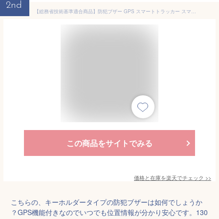
2nd
【総務省技術基準適合商品】防犯ブザー GPS スマートトラッカー スマートタグ 防犯ブザー 大人 大音量130dB 防水 子供 紛失防止タグ 通学 通勤 迷子 小学生 高齢者 女性 かわいい ランドセル iPhone apple 位置情報 ペット
この商品をサイトでみる
価格と在庫を
楽天
でチェック
>>
こちらの、キーホルダータイプの防犯ブザーは如何でしょうか
？GPS機能付きなのでいつでも位置情報が分かり安心です。130