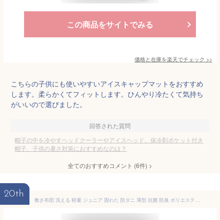
この商品をサイトでみる
価格と在庫を
楽天
でチェック
>>
こちらの子供にも使いやすいアイスキャップマットをおすすめ
します。柔らかくてフィットします。ひんやり冷たくて気持ち
がいいので選びました。
回答された質問
帽子の中を冷やすヘッドクーラーやアイスヘッド、保冷剤ポケット付き
帽子、子供の暑さ対策におすすめなのは？
全てのおすすめコメント
(
6
件)
>
20th
敷き布団 洗える 軽量 ジュニア 固わた 防ダニ 薄型 抗菌 防臭 ポリエステル 固芯入 帝人 コンパクト キッズ 子供用 ふとん 日本製 寝具 六つ折り 敷布団 送料無料 マットレス 敷きパッド 眠り姫