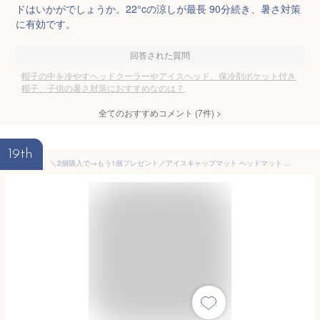
ドはいかがでしょうか。22°cの涼しが最長 90分続き、暑さ対策
に有効です。
回答された質問
帽子の中を冷やすヘッドクーラーやアイスヘッド、保冷剤ポケット付き
帽子、子供の暑さ対策におすすめなのは？
全てのおすすめコメント
(
7
件)
>
19th
＼2個購入で→もう1個プレゼント／アイスキャップマット ヘッドマット アイス 帽子 保冷剤 ヘッドクール アイスパット やわらか 冷却 熱中症対策 暑さ 頭部 クール 冷感 シート 氷 ヘルメット 接触冷感 大人 子供 キッズ NASA PCM 頭冷やす クールパッド 屋外作業 通勤 防災