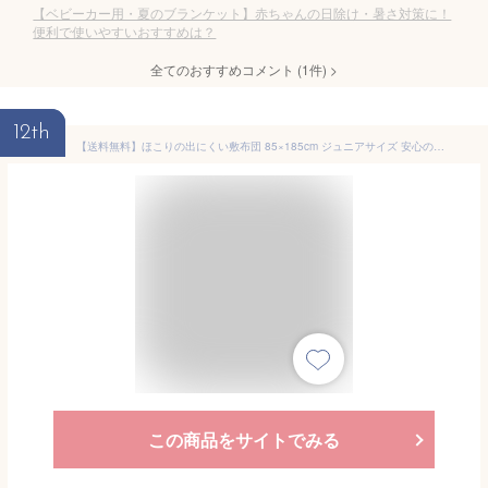
【ベビーカー用・夏のブランケット】赤ちゃんの日除け・暑さ対策に！
便利で使いやすいおすすめは？
全てのおすすめコメント
(
1
件)
>
12th
【送料無料】ほこりの出にくい敷布団 85×185cm ジュニアサイズ 安心の日本製 固綿入り 三層 敷き布団 敷きふとん キッズ布団 セミシングル 子供用ふとん 清潔
この商品をサイトでみる