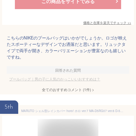
この商品をサイトでみる
価格と在庫を
楽天
でチェック
>>
こちらのNIKEのプールバッグはいかがでしょうか。ロゴが映え
たスポーティーなデザインでお洒落だと思います。リュックタ
イプで両手が開き、カラーバリエーションが豊富なのも嬉しい
ですね。
回答された質問
プールバッグ｜男の子に人気のかっこいいおすすめは？
全てのおすすめコメント
(
1
件)
>
5th
MARUTO シェル型レインカバー horo! ホロ ver.7 MA-D5RG07 ver.6 D-5RG6-O horo6 horo7 大久保製作所 自転車 リヤ チャイルドシート用 Gスタイル サンシェード 日除け 紫外線 直射日光 日よけ 雨よけ 風よけ 防寒 後用 梅雨 夏 オールシーズン対応 後ろ子供乗せ用