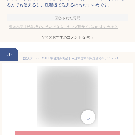
る方でも使えるし、洗濯機で洗えるのもおすすめです。
回答された質問
敷き布団｜洗濯機で丸洗いできる！キッズ用サイズのおすすめは？
全てのおすすめコメント
(
2
件)
>
15th
【楽天スーパーSALE割引対象商品】★送料無料＆限定価格＆ポイント2倍&クーポン！】知恵の輪 全3種コンプリートセット 8点入り 全3種 パズル ちえのわ 知恵玩具 立体 おもちゃ ミステリーリング 手遊び 勉強 教育 玩具 知育 脳トレ 謎解き 立体パズル 遊び ゲーム 子供