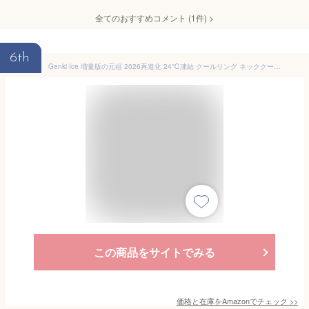
全てのおすすめコメント
(
1
件)
>
6th
Genki Ice 増量版の元祖 2026再進化 24℃凍結 クールリング ネッククーラー クールネックリング PCM 首 冷却 首ひんやりグッズ 冷却グッズ 大人 子供 L M S XS 熱中症対策 暑さ対策グッズ 日本の企業 キャンプ アウトドア(霞青, L)
この商品をサイトでみる
価格と在庫を
Amazon
でチェック
>>