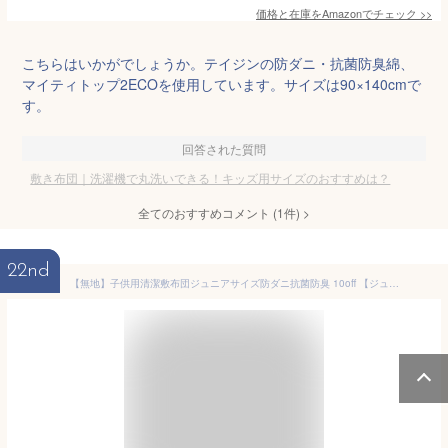
価格と在庫を
Amazon
でチェック
>>
こちらはいかがでしょうか。テイジンの防ダニ・抗菌防臭綿、
マイティトップ2ECOを使用しています。サイズは90×140cmで
す。
回答された質問
敷き布団｜洗濯機で丸洗いできる！キッズ用サイズのおすすめは？
全てのおすすめコメント
(
1
件)
>
22nd
【無地】子供用清潔敷布団ジュニアサイズ防ダニ抗菌防臭 10off 【ジュニア布団敷き布団敷ふとんキッズ布団こども子ども布団ジュニアサイズ敷きふとんしきふとんしき布団しきぶとん寝具】