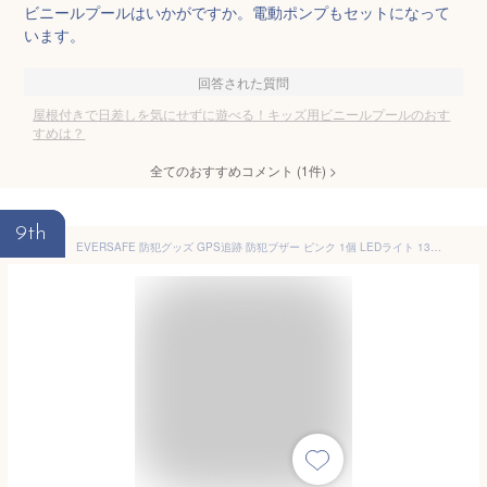
ビニールプールはいかがですか。電動ポンプもセットになって
います。
回答された質問
屋根付きで日差しを気にせずに遊べる！キッズ用ビニールプールのおす
すめは？
全てのおすすめコメント
(
1
件)
>
9th
EVERSAFE 防犯グッズ GPS追跡 防犯ブザー ピンク 1個 LEDライト 130dB 大音量 防犯対策 位置情報 充電式 登下校 見守り 小学生 護身用 女性 高齢者 夜道 迷子 紛失防止 子供 PB01