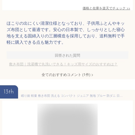
価格と在庫を
楽天
でチェック
>>
ほこりの出にくい清潔仕様となっており、子供用ふとんやキッ
ズ布団として最適です。安心の日本製で、しっかりとした寝心
地を支える固綿入りの三層構造を採用しており、送料無料で手
軽に購入できる点も魅力です。
回答された質問
敷き布団｜洗濯機で丸洗いできる！キッズ用サイズのおすすめは？
全てのおすすめコメント
(
1
件)
>
13th
眠り姫 軽量 敷き布団 洗える コンパクト ジュニア 無地 ブルー 防ダニ 日本製 ポリエステル 六つ折り