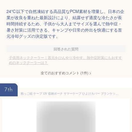
24℃以下で自然凍結する高品質なPCM素材を増量し、日本の企
業が改良を重ねた最新設計により、結露せず適度な冷たさが長
時間持続するため、子供から大人までサイズを選んで熱中症・
暑さ対策に活用できる、キャンプや日常の外出を快適にする首
元冷却グッズの決定版です。
回答された質問
子供用ネッククーラー｜首元をひんやり冷やす、熱中症対策にもおすす
めのネッククーラーは？
全てのおすすめコメント
(
1
件)
>
7th
抱っこ紐 ケープ UV 収納ポーチ サマーケープ ひよけカバー ブランケット ベビーカー 接触冷感 日焼け予防 エルゴ ベビービョルン キューズベリー エアバギー emoka