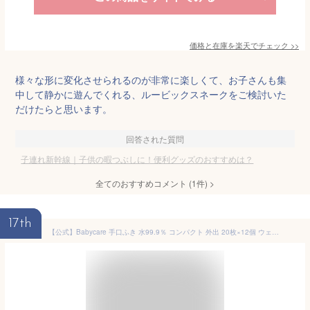
価格と在庫を
楽天
でチェック
>>
様々な形に変化させられるのが非常に楽しくて、お子さんも集
中して静かに遊んでくれる、ルービックスネークをご検討いた
だけたらと思います。
回答された質問
子連れ新幹線｜子供の暇つぶしに！便利グッズのおすすめは？
全てのおすすめコメント
(
1
件)
>
17th
【公式】Babycare 手口ふき 水99.9％ コンパクト 外出 20枚×12個 ウェットティッシュ おしりふき 手口拭き 赤ちゃん 手くちふき ベビー ベビー用 おしりふき コンパクト 出産祝い 厚手 携帯便利 肌にやさしい うるおい 防災グッズ