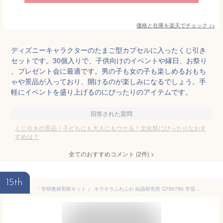
価格と在庫を
楽天
でチェック
>>
ディズニーキャラクターのたまご型カプセルに入ったくじ引き
セットです。30個入りで、子供向けのイベントや縁日、お祭り
、プレゼント会に最適です。男の子も女の子も楽しめるおもち
ゃや景品が入っており、開けるのが楽しみになるでしょう。手
軽にイベントを盛り上げるのにぴったりのアイテムです。
回答された質問
くじ引きの景品｜子どもにも大人にもウケる！文化祭にぴったりなおす
すめは？
全てのおすすめコメント
(
2
件)
>
15th
『 学研教材実験キット 』 キラキラふわふわ 結晶研究所 Q750790 学習教材 教材 結晶 研究 自由研究 夏休み 実験キット 工作キット