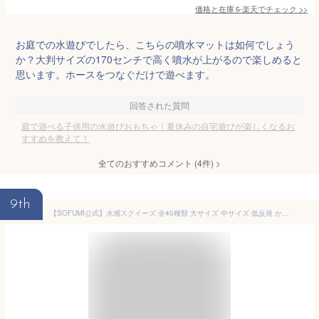
価格と在庫を
楽天
でチェック
>>
お庭での水遊びでしたら、こちらの噴水マットは如何でしょう
か？大判サイズの170センチで高く噴水が上がるので楽しめると
思います。ホースをつなぐだけで遊べます。
回答された質問
庭で遊べる子供用の水遊びおもちゃ｜夏休みの自宅遊びが楽しくなるお
すすめを教えて！
全てのおすすめコメント
(
4
件)
>
9th
【SOFUMI公式】水感スクイーズ 全40種類 大サイズ 中サイズ 低反発 かわいい 握る ストレス解消 もちもち おしゃれ オシャレ Y2K 握って遊ぶ そっくり バタースティック スクイーズ バター 超しっとり ソフトなスローリバウンド 学生向け 癒し系 メロジョイ スクイーズ 大福