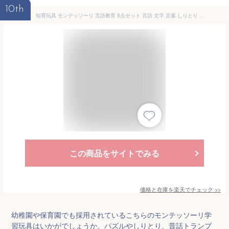
10th
知育玩具 モンテッソーリ 言語教育 5点セット 言語 文字 言葉 しりとり 国語 文章 学習 勉強 教具 知育おもちゃ 指先遊び 指先知育 おもちゃ 1歳 2歳 3歳 4歳 5歳 6歳 男の子 女の子 幼児 子ども 子供 キッズ ベビー 誕生日プレゼント お祝い ギフト
この商品をサイトでみる
価格と在庫を
楽天
でチェック
>>
幼稚園や保育園でも採用されているこちらのモンテッソーリ学
習玩具はいかがでしょうか。パズルやしりとり、昔話トランプ