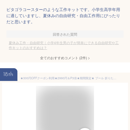
ピタゴラコースターのような工作キットです。小学生高学年用
に適していますし、夏休みの自由研究・自由工作用にぴったり
だと思います。
回答された質問
夏休み工作・自由研究｜小学4年生男の子が簡単にできる自由研究や工
作キットのおすすめは？
全てのおすすめコメント
(
2
件)
>
18th
★300円OFFクーポン利用★2990円＆P3倍★期間限定★ プール 折りたたみ 空気入れ不要 120cm×30cm 送料無料 【子供たちを笑顔にするプール】 犬用プール 犬 プール ペットプール ビニールプール ベランダ 屋内 家庭用 くすみ ピンク ブルー かわいい 【当日発送】