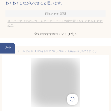
わくわくしながらできると思います。
回答された質問
スーパーマリオのレゴ、スターターセットの次に買うならどれがおすす
め？
全てのおすすめコメント
(
1
件)
>
12th
オール ぜんぶ LEDライト当て 50円×60回 不良返品不可{ 当てくじ くじ引き 夏祭り 景品 くじ当てくじ あてくじ くじ 人気 男の子 女の子 子供 おもちゃ }{ LED ライト 光るおもちゃ 子供会 お祭り くじ引き 子供 屋台 問屋 縁日 幼稚園 }[25F10]