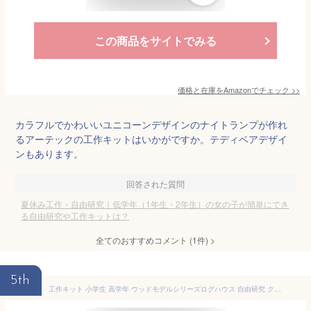
この商品をサイトでみる
価格と在庫を
Amazon
でチェック
>>
カラフルでかわいいユニコーンデザインのナイトランプが作れ
るアーテックの工作キットはいかがですか。テディベアデザイ
ンもあります。
回答された質問
夏休み工作・自由研究｜低学年（1年生・2年生）の女の子が簡単にでき
る自由研究や工作キットは？
全てのおすすめコメント
(
1
件)
>
5th
工作キット 小学生 高学年 ウッドモデルシリーズログハウス 自由研究 クラフト 工作セット 工作 キット 手作り 夏 夏休み 低学年 大人 女の子 男の子 クラフト工作 ホビー クラフト 雑貨 玩具 学習 木製 ウッド 組立 【お取寄】 【アーテック】 【メール便不可】