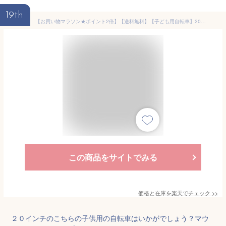
19th
【お買い物マラソン★ポイント2倍】【送料無料】【子ども用自転車】20インチ 本格派マウンテンバイク ダブルディスク サスペンション 小さくても本格派 20インチハードテール 街中・林道、山道 RAPTORS2.0 クリスマス プレゼント 誕生日 入学祝い 男の子
この商品をサイトでみる
価格と在庫を
楽天
でチェック
>>
２０インチのこちらの子供用の自転車はいかがでしょう？マウ