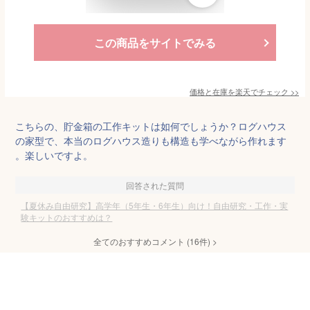
この商品をサイトでみる
価格と在庫を
楽天
でチェック
>>
こちらの、貯金箱の工作キットは如何でしょうか？ログハウス
の家型で、本当のログハウス造りも構造も学べながら作れます
。楽しいですよ。
回答された質問
【夏休み自由研究】高学年（5年生・6年生）向け！自由研究・工作・実
験キットのおすすめは？
全てのおすすめコメント
(
16
件)
>