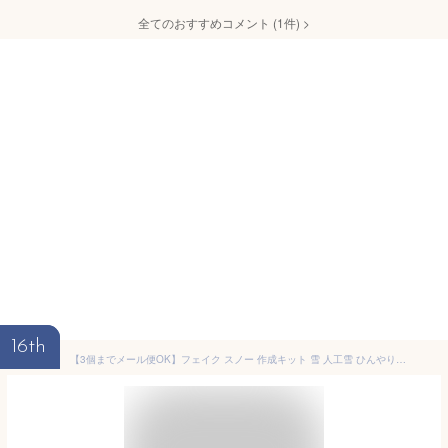
全てのおすすめコメント
(
1
件)
>
16th
【3個までメール便OK】フェイク スノー 作成キット 雪 人工雪 ひんやり 涼しい 簡単 お手軽 ビックリ 膨らむ 実験 小道具 撮影 雪遊び 室内 遊び インスタ センサリー プレイ Suddenly SNOW