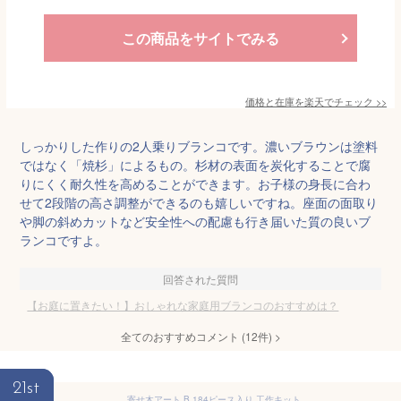
この商品をサイトでみる
価格と在庫を
楽天
でチェック
>>
しっかりした作りの2人乗りブランコです。濃いブラウンは塗料
ではなく「焼杉」によるもの。杉材の表面を炭化することで腐
りにくく耐久性を高めることができます。お子様の身長に合わ
せて2段階の高さ調整ができるのも嬉しいですね。座面の面取り
や脚の斜めカットなど安全性への配慮も行き届いた質の良いブ
ランコですよ。
回答された質問
【お庭に置きたい！】おしゃれな家庭用ブランコのおすすめは？
全てのおすすめコメント
(
12
件)
>
21st
寄せ木アート B 184ピース入り 工作キット