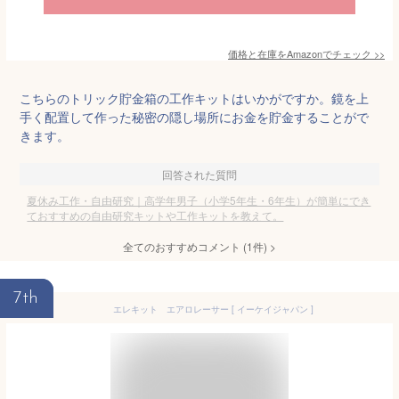
価格と在庫を
Amazon
でチェック
>>
こちらのトリック貯金箱の工作キットはいかがですか。鏡を上
手く配置して作った秘密の隠し場所にお金を貯金することがで
きます。
回答された質問
夏休み工作・自由研究｜高学年男子（小学5年生・6年生）が簡単にでき
ておすすめの自由研究キットや工作キットを教えて。
全てのおすすめコメント
(
1
件)
>
7th
エレキット エアロレーサー [ イーケイジャパン ]