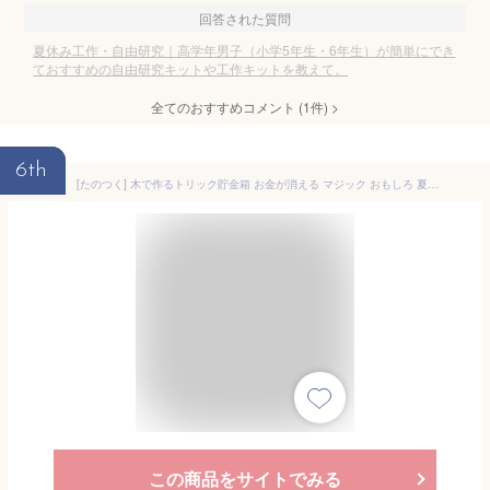
回答された質問
夏休み工作・自由研究｜高学年男子（小学5年生・6年生）が簡単にでき
ておすすめの自由研究キットや工作キットを教えて。
全てのおすすめコメント
(
1
件)
>
6th
[たのつく] 木で作るトリック貯金箱 お金が消える マジック おもしろ 夏休み 工作 キット 自由研究 小学生 子供 男の子 女の子 アイデア 木製 知育玩具
この商品をサイトでみる