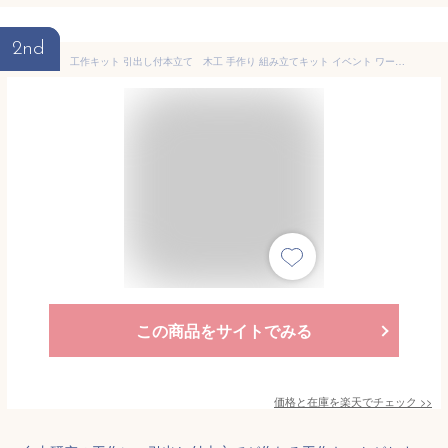
2nd
工作キット 引出し付本立て 木工 手作り 組み立てキット イベント ワークショップ DIY かなづちで組み立て 岡山県産 夏休み工作 木工 無垢の木 国産 木工教室 小学生 親子 男の子 女の子 自由研究 釘もセット 自然 宿題工作 簡単 おうち時間
この商品をサイトでみる
価格と在庫を
楽天
でチェック
>>