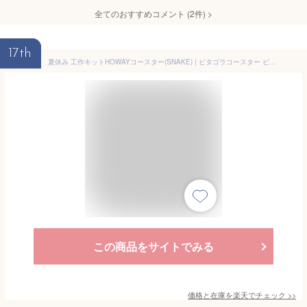
全てのおすすめコメント
(
2
件)
>
17th
夏休み 工作キットHOWAYコースター(SNAKE) | ピタゴラコースター ピタゴラスイッチ ピタゴラ装置 ピタゴラス マーブルマシン 知育 自由研究 自由工作 からくり 工作 小学生 キット 高学年 低学年 自由 研究 男の子 ピタゴラスイッチ工作
この商品をサイトでみる
価格と在庫を
楽天
でチェック
>>