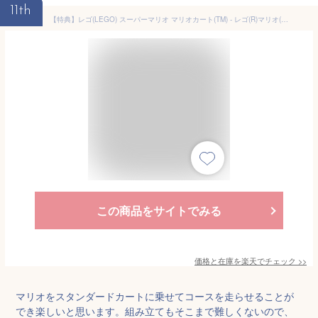
11th
【特典】レゴ(LEGO) スーパーマリオ マリオカート(TM) - レゴ(R)マリオ(TM)とスタンダードカート 72043 [ おもちゃ 玩具 プレゼント 7歳 8歳 9歳 ](マリオカート(TM) - キノピオ（ピットクルー）)
この商品をサイトでみる
価格と在庫を
楽天
でチェック
>>
マリオをスタンダードカートに乗せてコースを走らせることが
でき楽しいと思います。組み立てもそこまで難しくないので、