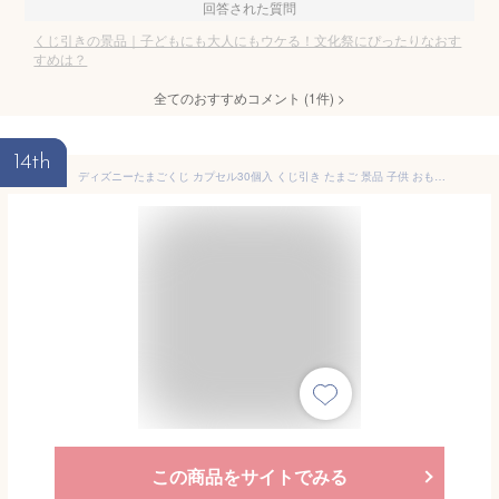
回答された質問
くじ引きの景品｜子どもにも大人にもウケる！文化祭にぴったりなおす
すめは？
全てのおすすめコメント
(
1
件)
>
14th
ディズニーたまごくじ カプセル30個入 くじ引き たまご 景品 子供 おもちゃ 玩具 縁日 お祭り 子ども会 男の子 女の子 ランチ景品 プレゼント会 お楽しみ会 たまご型 カプセル クジ お祭り 縁日
この商品をサイトでみる