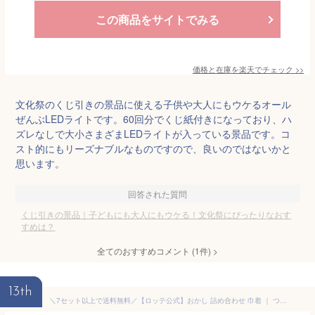
この商品をサイトでみる
価格と在庫を
楽天
でチェック
>>
文化祭のくじ引きの景品に使える子供や大人にもウケるオール
ぜんぶLEDライトです。60回分でくじ紙付きになっており、ハ
ズレなしで大小さまざまLEDライトが入っている景品です。コ
スト的にもリーズナブルなものですので、良いのではないかと
思います。
回答された質問
くじ引きの景品｜子どもにも大人にもウケる！文化祭にぴったりなおす
すめは？
全てのおすすめコメント
(
1
件)
>
13th
＼7セット以上で送料無料／【ロッテ公式】おかし 詰め合わせ 巾着 ｜ つめあわせ チョコ チョコレート ギフト プチギフト プレゼント お菓子 おやつ 人気 福袋 2025