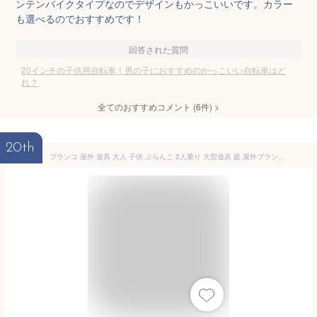
ンテンバイクタイプなのでデザインもかっこいいです。カラー
も選べるのでおすすめです！
回答された質問
20インチの子供用自転車！男の子におすすめのかっこいい自転車はど
れ？
全てのおすすめコメント
(
6
件)
>
20th
ブランコ 屋外 遊具 大人 子供 ぶらんこ 2人乗り 大型遊具 庭 屋外ブランコ 屋外遊具 スイングベンチ キッズ ベンチ 椅子 チェア 木製 天然木 木製ブランコ ガーデンファニチャー ガーデン エクステリア diy 大型 大きい 公園 こどもの日 おしゃれ