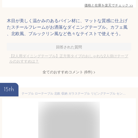
価格と在庫を
楽天
でチェック
>>
木目が美しく温かみのあるパイン材に、マットな質感に仕上げ
たスチールフレームがお洒落なダイニングテーブル。カフェ風
、北欧風、ブルックリン風など色々なテイストで使えそう。
回答された質問
【2人用ダイニングテーブル】正方形タイプのおしゃれな2人掛けテーブ
ルのおすすめは？
全てのおすすめコメント
(
6
件)
>
15th
テーブル ローテーブル 北欧 収納 ガラステーブル リビングテーブル センターテーブル 引き出し ディスプレイ シンプル モダン 木製 シンプル ガラス おしゃれ かわいい ローテーブル Rolf〔ロルフ〕 ブラウン ホワイト