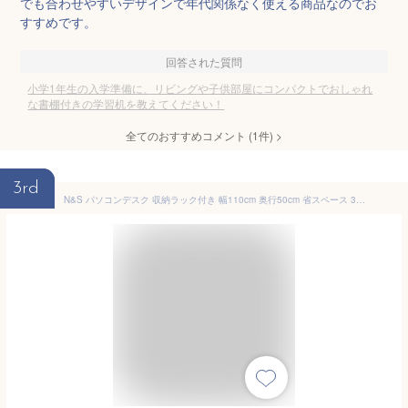
でも合わせやすいデザインで年代関係なく使える商品なのでお
すすめです。
回答された質問
小学1年生の入学準備に、リビングや子供部屋にコンパクトでおしゃれ
な書棚付きの学習机を教えてください！
全てのおすすめコメント
(
1
件)
>
3rd
N&S パソコンデスク 収納ラック付き 幅110cm 奥行50cm 省スペース 3段シェルフ 落下防止バー付き 学習机 ワークデスク PCデスク 北欧風 組み立て簡単 在宅勤務 勉強机 スチールフレーム 安定性 ブラック