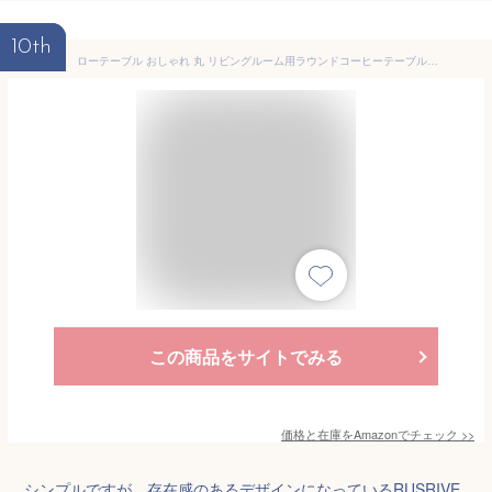
10th
ローテーブル おしゃれ 丸 リビングルーム用ラウンドコーヒーテーブル、厚みのある木製の脚を備えたモダンでミニマリストなサイドテーブル、頑丈で組み立てが簡単 ネストテーブル 伸縮 机 センターテーブル 省スペース 一人暮らし 部屋 適用 コンパクト収納 シンプル (Size : 50*50*40cm) (ホワイト)
この商品をサイトでみる
価格と在庫を
Amazon
でチェック
>>
シンプルですが、存在感のあるデザインになっているRUSRIVE