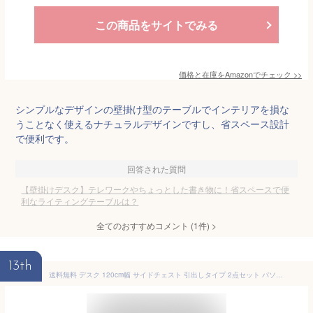
この商品をサイトでみる
価格と在庫を
Amazon
でチェック
>>
シンプルなデザインの壁掛け型のテーブルでインテリアを損な
うことなく使えるナチュラルデザインですし、省スペース設計
で便利です。
回答された質問
【壁掛けデスク】テレワークやちょっとした書き物に！省スペースで便
利なライティングテーブルは？
全てのおすすめコメント
(
1
件)
>
13th
送料無料 デスク 120cm幅 サイドチェスト 引出しタイプ 2点セット パソコンデスク 学習机 勉強机 書斎 デスク 学習デスク 木製 収納棚付き ワークデスク オフィス家具 作業台 PCデスク オフィスデスク おしゃれ 北欧 モダン オークナチュラル ブラウン