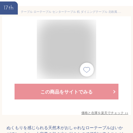
17th
テーブル ローテーブル センターテーブル 机 ダイニングテーブル 北欧風 おしゃれ 引き出し 引き出し付 リビング 可愛い 白 ホワイト 木 木目調 木製 脚 コンパクト 食事 ナチュラル 一人暮らし 低め 勉強机 天然木
この商品をサイトでみる
価格と在庫を
楽天
でチェック
>>
ぬくもりを感じられる天然木がおしゃれなローテーブルはいか