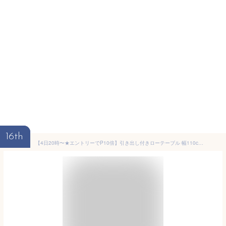
16th
【4日20時〜★エントリーでP10倍】引き出し付きローテーブル 幅110cm(テーブル おしゃれ 収納付き ローテーブル 引き出し 白 センターテーブル 収納 収納棚 引き出し付きテーブル 収納付きテーブル リビングテーブル 棚付き 韓国インテリア 北欧インテリア 一人暮らし コンパ