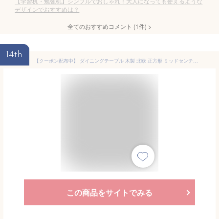
【学習机・勉強机】シンプルでおしゃれ！大人になっても使えるような
デザインでおすすめは？
全てのおすすめコメント
(
1
件)
>
14th
【クーポン配布中】 ダイニングテーブル 木製 北欧 正方形 ミッドセンチュリー おしゃれ モダン ダイニング 2人 西海岸 インダストリアル ヴィンテージ Lewis〔ルイス〕|Lewis-d テーブル 2人用 ブルックリン 机 カフェ インテリア アンティーク食卓テーブル 家具 ウッド
この商品をサイトでみる