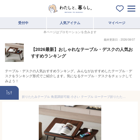
受付中
人気アイテム
マイページ
本ページはプロモーションを含みます
最終更新日：2026/08/07
【2026最新】おしゃれなテーブル・デスクの人気お
すすめランキング
テーブル・デスクの人気おすすめランキング。みんながおすすめしたテーブル・デ
スクをランキング形式でご紹介します。気になるテーブル・デスクをチェックして
みよう！
1st
折りたたみテーブル 角度調節可能 小さい テーブル ローテーブ折りたたみテーブル ベットテーブル 床上桌 テーブル 小さい 机 折りたたみ テーブル 簡易テーブル ミニ机 一人暮らし 小桌子 折り畳みローテーブル PCデスク 幅55×奥行32×高さ25cm 多機能 軽量 省スペース 在宅勤務 ホームオ フィス 食事 多色 (深木色)