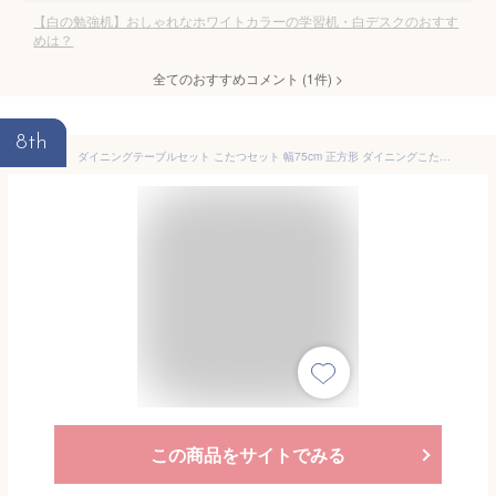
【白の勉強机】おしゃれなホワイトカラーの学習机・白デスクのおすす
めは？
全てのおすすめコメント
(
1
件)
>
8th
ダイニングテーブルセット こたつセット 幅75cm 正方形 ダイニングこたつ4点セット ハイタイプ ロータイプ こたつ椅子 こたつ布団セット デスクこたつ パーソナルこたつ ハイタイプこたつ パソコンデスク 木製 ダイニングこたつ 2人用 2人掛け 暖卓 ブラウン ベージュ
この商品をサイトでみる