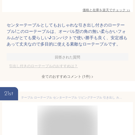
価格と在庫を
楽天
でチェック
>>
センターテーブルとしてもおしゃれな引き出し付きのローテー
ブル!このローテーブルは、オーバル型の角の無い柔らかいフォ
ルムがとても愛らしい♪コンパクトで使い勝手も良く、安定感も
あって丈夫なので多目的に使える素敵なローテーブルです。
回答された質問
引出し付きのローテーブルのおすすめは？
全てのおすすめコメント
(
1
件)
>
21st
テーブル ローテーブル センターテーブル リビングテーブル 引き出し カフェ 北欧 西海岸 木製 ヴィンテージ table おしゃれ 無垢 アイアン レトロ モダン カフェテーブル ミッドセンチュリー ブルックリン