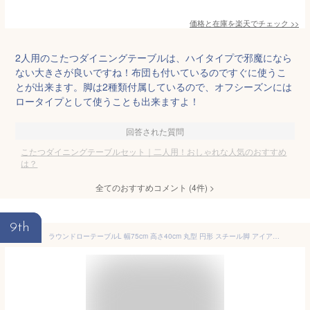
価格と在庫を
楽天
でチェック
>>
2人用のこたつダイニングテーブルは、ハイタイプで邪魔になら
ない大きさが良いですね！布団も付いているのですぐに使うこ
とが出来ます。脚は2種類付属しているので、オフシーズンには
ロータイプとして使うことも出来ますよ！
回答された質問
こたつダイニングテーブルセット｜二人用！おしゃれな人気のおすすめ
は？
全てのおすすめコメント
(
4
件)
>
9th
ラウンドローテーブルL 幅75cm 高さ40cm 丸型 円形 スチール脚 アイアン 木目 木製風 サイドテーブル ネストテーブル メラミン ソファ 座椅子 おしゃれ シンプル 北欧風 ヴィンテージ風 海外風インテリア ホワイト 白[ld]