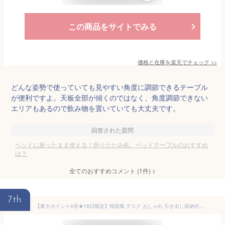
この商品をサイトでみる
価格と在庫を
楽天
でチェック
>>
どんな姿勢で使っていても見やすい角度に調節できるテーブル
が便利ですよ。天板全部が傾くのではなく、角度調節できない
エリアもあるので飲み物を置いていても大丈夫です。
回答された質問
ベッドに座ったまま使える！折りたたみ机、ベッドテーブルのおすすめ
は？
全てのおすすめコメント
(
1
件)
>
7th
【最大ポイント4倍★18日限定】韓国風 デスク おしゃれ 引き出し収納付き ホワイト パソコンデスク 北欧 省スペース PCデスク ワークデスク 学習机 テレワーク 在宅勤務 机 白 かわいい デスク 引き出し付きアイラ / ホワイト 幅120cm 奥行65cm 高さ70cm