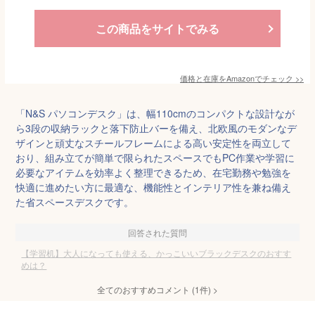
この商品をサイトでみる
価格と在庫を
Amazon
でチェック
>>
「N&S パソコンデスク」は、幅110cmのコンパクトな設計なが
ら3段の収納ラックと落下防止バーを備え、北欧風のモダンなデ
ザインと頑丈なスチールフレームによる高い安定性を両立して
おり、組み立てが簡単で限られたスペースでもPC作業や学習に
必要なアイテムを効率よく整理できるため、在宅勤務や勉強を
快適に進めたい方に最適な、機能性とインテリア性を兼ね備え
た省スペースデスクです。
回答された質問
【学習机】大人になっても使える、かっこいいブラックデスクのおすす
めは？
全てのおすすめコメント
(
1
件)
>