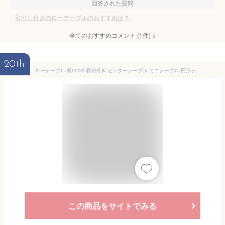
回答された質問
引出し付きのローテーブルのおすすめは？
全てのおすすめコメント
(
1
件)
>
20th
ローテーブル 幅90cm 収納付き センターテーブル ミニテーブル 円形テーブル オーバルテーブル 楕円 丸型 天板 引き出し オープン収納 高品質 頑丈 一人暮らし コンパクト 省スペース デザイン 北欧 おしゃれ シンプル かわいい モダン リビング 寝室 インテリア cirllo-ct
この商品をサイトでみる