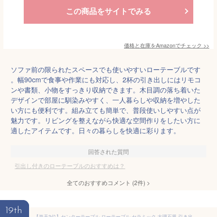
この商品をサイトでみる
価格と在庫を
Amazon
でチェック
>>
ソファ前の限られたスペースでも使いやすいローテーブルです
。幅90cmで食事や作業にも対応し、2杯の引き出しにはリモコ
ンや書類、小物をすっきり収納できます。木目調の落ち着いた
デザインで部屋に馴染みやすく、一人暮らしや収納を増やした
い方にも便利です。組み立ても簡単で、普段使いしやすい点が
魅力です。リビングを整えながら快適な空間作りをしたい方に
適したアイテムです。日々の暮らしを快適に彩ります。
回答された質問
引出し付きのローテーブルのおすすめは？
全てのおすすめコメント
(
2
件)
>
19th
【楽天3位】センターテーブル ローテーブル セラミック 大理石風 引き出し 幅100cm 幅120cm 円形 楕円 収納 組立簡単 高級感 モダン 艶 鏡面 石目調 傷に強い お手入れ簡単 おしゃれ かわいい 北欧 セット 2個 省スペース 一人暮らし リビング 送料無料