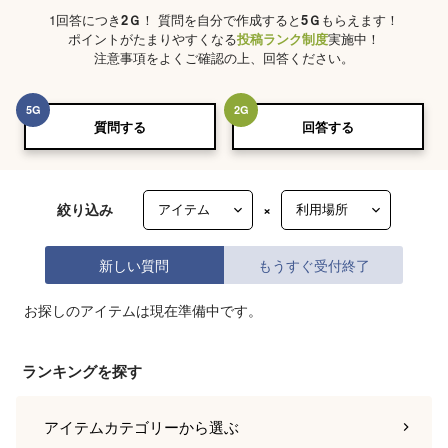
1回答につき
2
Ｇ
！ 質問を自分で作成すると
5
Ｇ
もらえます！
ポイントがたまりやすくなる
投稿ランク制度
実施中！
注意事項をよくご確認の上、回答ください。
5
G
2
G
質問する
回答する
絞り込み
×
新しい質問
もうすぐ受付終了
お探しのアイテムは現在準備中です。
ランキングを探す
アイテムカテゴリー
から選ぶ