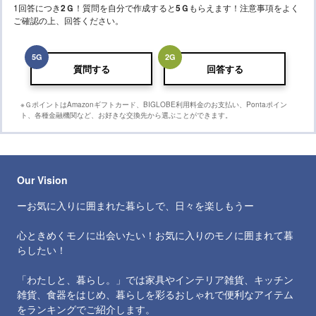
1回答につき
2
Ｇ
！質問を自分で作成すると
5
Ｇ
もらえます！注意事項をよく
ご確認の上、回答ください。
5
G
2
G
質問する
回答する
※ＧポイントはAmazonギフトカード、BIGLOBE利用料金のお支払い、Pontaポイン
ト、各種金融機関など、お好きな交換先から選ぶことができます。
Our Vision
ーお気に入りに囲まれた暮らしで、日々を楽しもうー
心ときめくモノに出会いたい！お気に入りのモノに囲まれて暮
らしたい！
「わたしと、暮らし。」では家具やインテリア雑貨、キッチン
雑貨、食器をはじめ、暮らしを彩るおしゃれで便利なアイテム
をランキングでご紹介します。