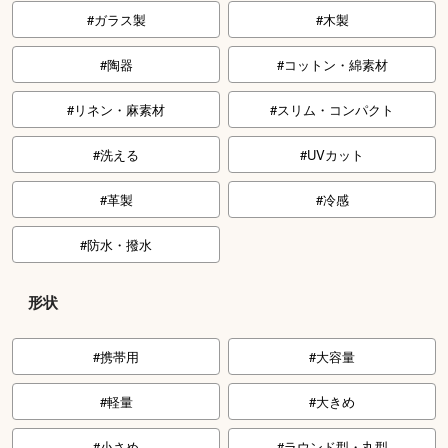
ガラス製
木製
陶器
コットン・綿素材
リネン・麻素材
スリム・コンパクト
洗える
UVカット
革製
冷感
防水・撥水
形状
携帯用
大容量
軽量
大きめ
小さめ
ラウンド型・丸型