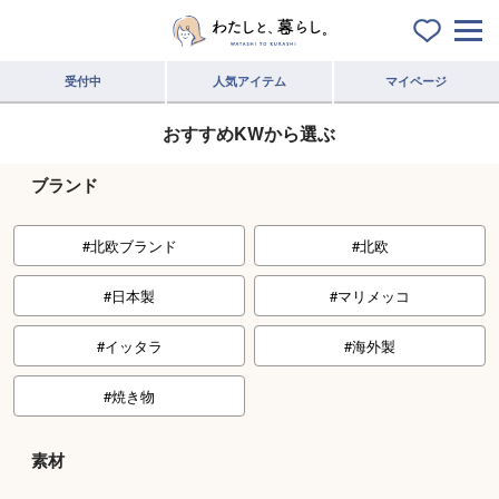
受付中
人気アイテム
マイページ
おすすめKW
から選ぶ
ブランド
北欧ブランド
北欧
日本製
マリメッコ
イッタラ
海外製
焼き物
素材