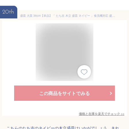
20th
盛皿 大皿 36cm【単品】「 たち吉 木立 盛皿 ネイビー 」食洗機対応 盛り皿 大きい オーバル シンプル かわいい おしゃれ 北欧 長皿 30cm 以上 ワンプレート オードブル うつわよせシリーズ 約36センチ 1枚 美濃焼 和 食器 自宅用 ブランド アウトレット たちきち
この商品をサイトでみる
価格と在庫を
楽天
でチェック
>>
こちらのたち吉のネイビーの木立盛皿はいかがでしょう。きれ