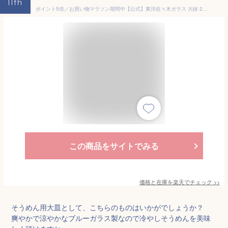
11th
ポイント5倍／お買い物マラソン期間中【公式】東洋佐々木ガラス 大鉢 2個セット そうめん ガラス皿 うつわ めん皿 麺皿 和風 和食器 食器セット ボウル そば うどん めんつゆ プレゼント 贈答 ギフト 流蒼ギフト 佐々木ガラス 夏アイテム 涼しげ
この商品をサイトでみる
価格と在庫を
楽天
でチェック
>>
そうめん用大皿として、こちらのものはいかがでしょうか？
爽やかで涼やかなブルーガラス製なので冷やしそうめんを美味