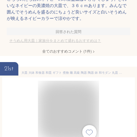
いなネイビーの美濃焼の大皿で、３６ｃｍあります。みんなで
囲んでそうめんを盛るのにちょうど良いサイズと白いそうめん
が映えるネイビーカラーで涼やかです。
回答された質問
そうめん用大皿｜家族分をまとめて盛れるおすすめは？
全てのおすすめコメント
(
1
件)
>
21st
大皿 大鉢 和食器 和皿 ギフト 煮物 麺 高級 陶器 陶器 鉢 和モダン 丸皿 結婚祝い パスタ皿 プレゼント おしゃれ 美濃焼 日本製 食洗機対応 そうめん 人気 深皿 焼き物 焼物 器 うつわ KUJAKU丸鉢淵流し(大）