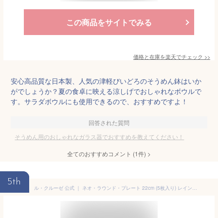
この商品をサイトでみる
価格と在庫を
楽天
でチェック
>>
安心高品質な日本製、人気の津軽びいどろのそうめん鉢はいか
がでしょうか？夏の食卓に映える涼しげでおしゃれなボウルで
す。サラダボウルにも使用できるので、おすすめですよ！
回答された質問
そうめん用のおしゃれなガラス器でおすすめを教えてください！
全てのおすすめコメント
(
1
件)
>
5th
ル・クルーゼ 公式 ｜ ネオ・ラウンド・プレート 22cm (5枚入り) レインボー 食器 食器セット 皿 耐熱 オーブン対応 おしゃれ かわいい プレゼント ギフト 贈り物 結婚祝い 内祝い クリスマス