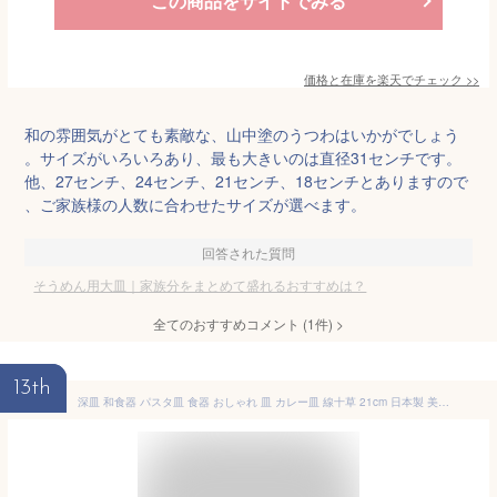
この商品をサイトでみる
価格と在庫を
楽天
でチェック
>>
和の雰囲気がとても素敵な、山中塗のうつわはいかがでしょう
。サイズがいろいろあり、最も大きいのは直径31センチです。
他、27センチ、24センチ、21センチ、18センチとありますので
、ご家族様の人数に合わせたサイズが選べます。
回答された質問
そうめん用大皿｜家族分をまとめて盛れるおすすめは？
全てのおすすめコメント
(
1
件)
>
13th
深皿 和食器 パスタ皿 食器 おしゃれ 皿 カレー皿 線十草 21cm 日本製 美濃焼 陶器 皿 大皿 麺皿 和風 冷やし麺 そうめん ざるそば