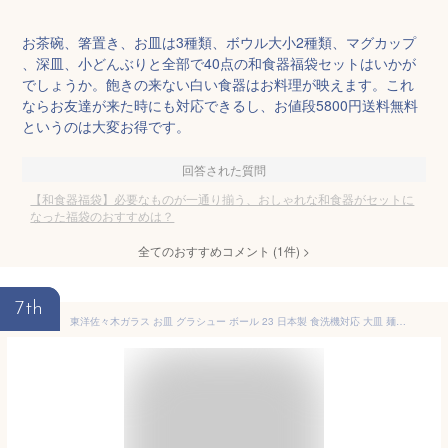
お茶碗、箸置き、お皿は3種類、ボウル大小2種類、マグカップ
、深皿、小どんぶりと全部で40点の和食器福袋セットはいかが
でしょうか。飽きの来ない白い食器はお料理が映えます。これ
ならお友達が来た時にも対応できるし、お値段5800円送料無料
というのは大変お得です。
回答された質問
【和食器福袋】必要なものが一通り揃う、おしゃれな和食器がセットに
なった福袋のおすすめは？
全てのおすすめコメント
(
1
件)
>
7th
東洋佐々木ガラス お皿 グラシュー ボール 23 日本製 食洗機対応 大皿 麺皿 丸皿 器 皿 ガラス皿 食器 P-54305-JAN（ おしゃれ 可愛い ガラス 食洗機 かき氷 そうめん皿 めん皿 そうめん 麺 大きい 業務用 ）