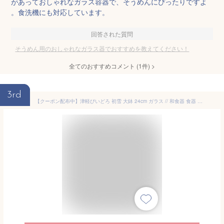
があっておしゃれなガラス容器で、そうめんにぴったりですよ
。食洗機にも対応しています。
回答された質問
そうめん用のおしゃれなガラス器でおすすめを教えてください！
全てのおすすめコメント
(
1
件)
>
3rd
【クーポン配布中】津軽びいどろ 初雪 大鉢 24cm ガラス // 和食器 食器 大鉢 麺鉢 盛鉢 ボウル サラダボウル ひやむぎ そうめん クリア カフェ食器 かわいい おしゃれ 買いまわり 日本製