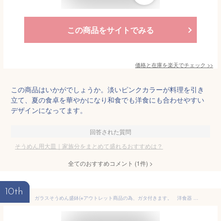
この商品をサイトでみる
価格と在庫を
楽天
でチェック
>>
この商品はいかがでしょうか。淡いピンクカラーが料理を引き
立て、夏の食卓を華やかになり和食でも洋食にも合わせやすい
デザインになってます。
回答された質問
そうめん用大皿｜家族分をまとめて盛れるおすすめは？
全てのおすすめコメント
(
1
件)
>
10th
ガラスそうめん盛鉢(※アウトレット商品の為、ガタ付きます。 洋食器 ガラス 大鉢 大皿 麺鉢 そうめん鉢 ボウル 盛鉢 業務用 業務用食器 アウトレット 訳あり)