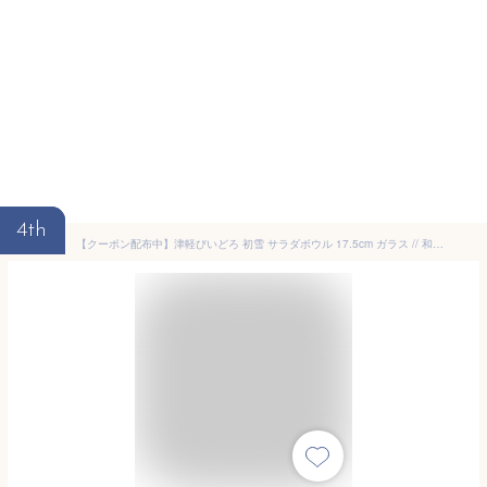
4th
【クーポン配布中】津軽びいどろ 初雪 サラダボウル 17.5cm ガラス // 和食器 食器 ガラス食器 中鉢 麺鉢 盛鉢 ボウル サラダボウル ひやむぎ そうめん 素麺鉢 かわいい おしゃれ 買いまわり ガラスボウル クリア カフェ食器 日本製