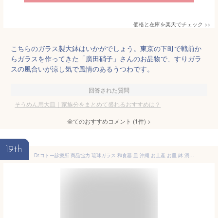
価格と在庫を
楽天
でチェック
>>
こちらのガラス製大鉢はいかがでしょう。東京の下町で戦前か
らガラスを作ってきた「廣田硝子」さんのお品物で、すりガラ
スの風合いが涼し気で風情のあるうつわです。
回答された質問
そうめん用大皿｜家族分をまとめて盛れるおすすめは？
全てのおすすめコメント
(
1
件)
>
19th
Dr.コトー診療所 商品協力 琉球ガラス 和食器 皿 沖縄 お土産 お皿 鉢 渦潮モール 小皿/大皿