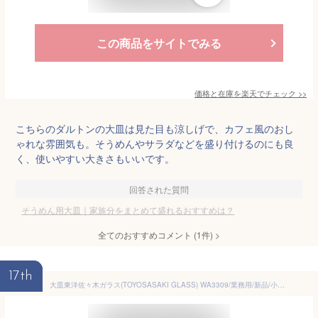
この商品をサイトでみる
価格と在庫を
楽天
でチェック
>>
こちらのダルトンの大皿は見た目も涼しげで、カフェ風のおし
ゃれな雰囲気も。そうめんやサラダなどを盛り付けるのにも良
く、使いやすい大きさもいいです。
回答された質問
そうめん用大皿｜家族分をまとめて盛れるおすすめは？
全てのおすすめコメント
(
1
件)
>
17th
大皿東洋佐々木ガラス(TOYOSASAKI GLASS) WA3309/業務用/新品/小物送料対象商品