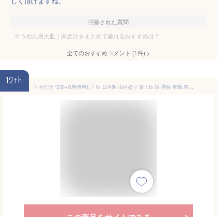
しく頂けますね。
回答された質問
そうめん用大皿｜家族分をまとめて盛れるおすすめは？
全てのおすすめコメント
(
1
件)
>
12th
＼今だけP2倍+送料無料!!／ 鉢 日本製 山中塗り 菓子鉢 鉢 盛鉢 素麺 寿司鉢 フルーツ鉢 サラダ鉢 麺鉢 ちらし寿司皿 パスタ皿 花器 おもてなし 皿 ごはん 菓子皿 小さい 大きい 食器 おしゃれ シンプル 和風 和食 和室 和食器 北欧 おすすめ