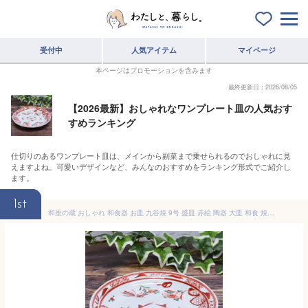
受付中
人気アイテム
マイページ
本ページはプロモーションを含みます
最終更新日：2026/08/05
【2026最新】おしゃれなワンプレート皿の人気おす
すめランキング
仕切りのあるワンプレート皿は、メインから副菜まで乗せられるのでおしゃれに見
えますよね。可愛いデザインなど、みんなのおすすめをランキング形式でご紹介し
ます。
1st
和座の蔵 おしゃれ 和食器 お皿 九谷焼 9号 盛皿 赤絵 陶器 大皿 和食 焼き物 皿 人気 食器 日本製 結婚祝い プレゼント ギフト