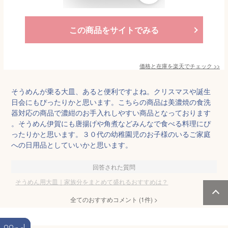
この商品をサイトでみる
価格と在庫を
楽天
でチェック
>>
そうめんが乗る大皿、あると便利ですよね。クリスマスや誕生
日会にもぴったりかと思います。こちらの商品は美濃焼の食洗
器対応の商品で濃紺のお手入れしやすい商品となっております
。そうめん伊賀にも唐揚げや角煮などみんなで食べる料理にぴ
ったりかと思います。３０代の幼稚園児のお子様のいるご家庭
への日用品としていいかと思います。
回答された質問
そうめん用大皿｜家族分をまとめて盛れるおすすめは？
全てのおすすめコメント
(
1
件)
>