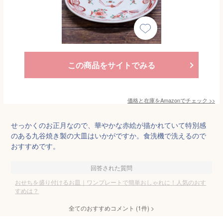
この商品をサイトでみる
価格と在庫を
Amazon
でチェック
>>
せっかくのお正月なので、華やかな赤絵が描かれていて特別感
のある九谷焼き製の大皿はいかがですか。食洗機で洗えるので
おすすめです。
回答された質問
おせちを盛り付けるお皿｜ワンプレートで簡単おしゃれに！人気のおす
すめは？
全てのおすすめコメント
(
1
件)
>