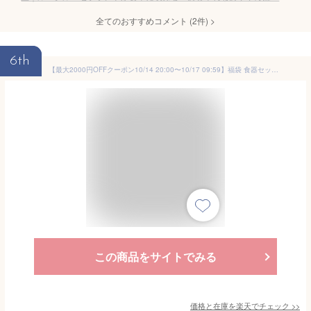
全てのおすすめコメント
(
2
件)
>
6th
【最大2000円OFFクーポン10/14 20:00〜10/17 09:59】福袋 食器セット 送料無料 白い食器の福袋 豪華40点 アウトレット食器 お皿 皿 おしゃれ プレート 白い食器セット レンジ 業務用食器 小皿 どんぶり ボウル 大皿
この商品をサイトでみる
価格と在庫を
楽天
でチェック
>>