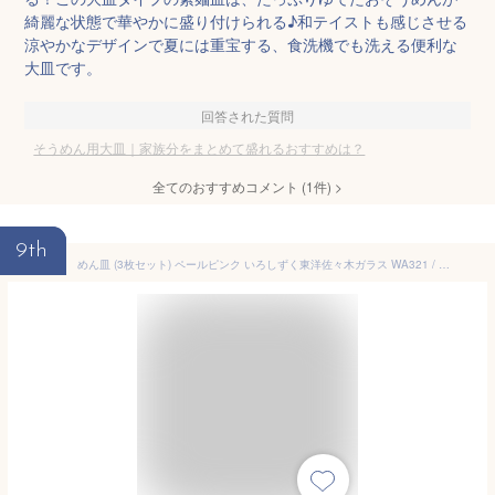
綺麗な状態で華やかに盛り付けられる♪和テイストも感じさせる
涼やかなデザインで夏には重宝する、食洗機でも洗える便利な
大皿です。
回答された質問
そうめん用大皿｜家族分をまとめて盛れるおすすめは？
全てのおすすめコメント
(
1
件)
>
9th
めん皿 (3枚セット) ペールピンク いろしずく東洋佐々木ガラス WA321 / 日本製 大皿 食器 皿 そば うどん そうめん 麺皿 蕎麦 素麺 和風 和食 ガラス きれい キレイ かわいい 可愛い おしゃれ お洒落 シンプル 家庭用 業務用 飲食店 プロユース まとめ買い ハンドメイド /