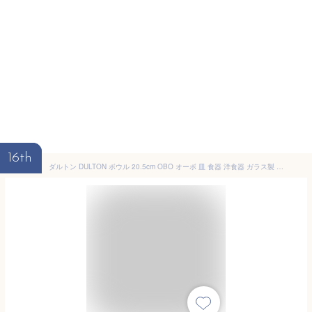
16th
ダルトン DULTON ボウル 20.5cm OBO オーボ 皿 食器 洋食器 ガラス製 （ 大鉢 サラダボウル そうめん鉢 大皿 ガラス 鉢 お皿 ガラスボウル おしゃれ カフェ風 ）