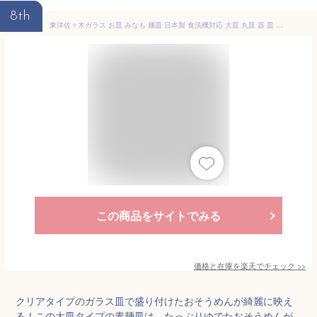
8th
東洋佐々木ガラス お皿 みなも 麺皿 日本製 食洗機対応 大皿 丸皿 器 皿 ガラス皿 食器 P-37305-JAN（ おしゃれ ガラス 和 和風 食洗機 そうめん皿 めん皿 そうめん 麺 大きい 業務用 大きめ 大 プレゼント ）
この商品をサイトでみる
価格と在庫を
楽天
でチェック
>>
クリアタイプのガラス皿で盛り付けたおそうめんが綺麗に映え
る！この大皿タイプの素麺皿は、たっぷりゆでたおそうめんが