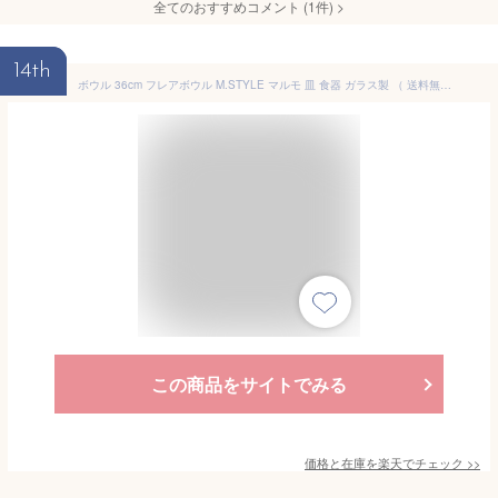
全てのおすすめコメント
(
1
件)
>
14th
ボウル 36cm フレアボウル M.STYLE マルモ 皿 食器 ガラス製 （ 送料無料 大鉢 変形 鉢 プラター サラダボウル ガラス トルコ製 大皿 フルールボウル そうめん鉢 ガラス皿 おしゃれ 和モダン ）
この商品をサイトでみる
価格と在庫を
楽天
でチェック
>>