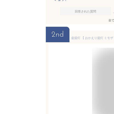
回答された質問
全
2nd