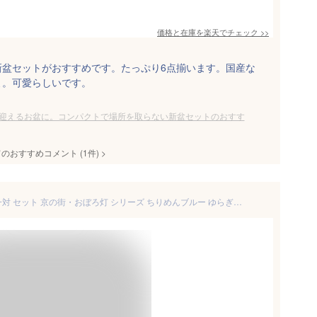
価格と在庫を
楽天
でチェック
>>
新盆セットがおすすめです。たっぷり6点揃います。国産な
よ。可愛らしいです。
迎えるお盆に。コンパクトで場所を取らない新盆セットのおすす
てのおすすめコメント
(
1
件)
>
盆提灯 初盆 新盆 モダン 仏具 一対 セット 京の街・おぼろ灯 シリーズ ちりめんブルー ゆらぎ火 ミニ 小型 電池式 コードレス LED 和 行灯 提灯 仏壇 仏花 贈り物 神棚 神具 仏具 盆提灯 やまこう 山幸