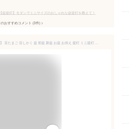
【盆提灯】モダンでミニサイズのおしゃれな盆提灯を教えて！
てのおすすめコメント
(
3
件)
>
盆提灯 【 おかえり提灯 ミモザ 】 豆たまご 豆しかく 盆 初盆 新盆 お盆 お供え 提灯 ミニ提灯 ミニ 柄提灯 絵提灯 LED コードレス おしゃれ かわいい 可愛い 北欧風 ミニ仏壇用 日本製