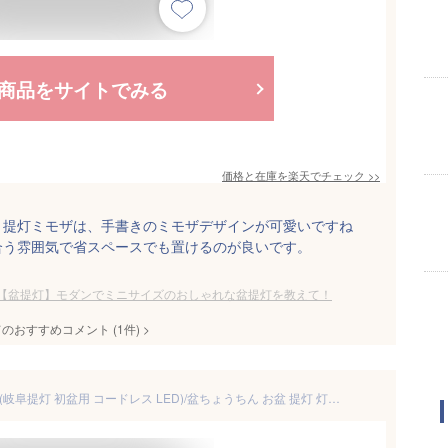
商品をサイトでみる
価格と在庫を
楽天
でチェック
>>
り提灯ミモザは、手書きのミモザデザインが可愛いですね
合う雰囲気で省スペースでも置けるのが良いです。
【盆提灯】モダンでミニサイズのおしゃれな盆提灯を教えて！
てのおすすめコメント
(
1
件)
>
盆提灯 置き型 白紋天 No.1185 (岐阜提灯 初盆用 コードレス LED)/盆ちょうちん お盆 提灯 灯燈 初盆 照明 和室 和風 ミニサイズ ギフト 新盆 モダン 盆ちょうちん モダン 盆提灯 小さい お盆 提灯 おしゃれ