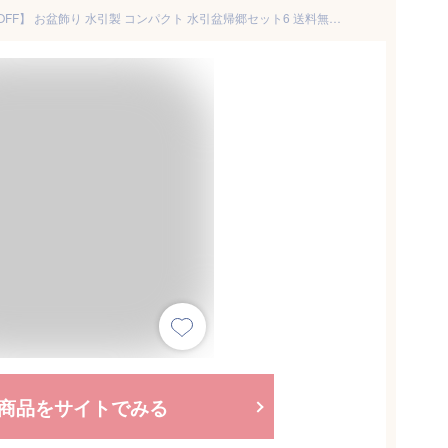
【楽天スーパーSALE限定20%OFF】 お盆飾り 水引製 コンパクト 水引盆帰郷セット6 送料無料 ミニお線香 無料特典付 きゅうり なす ほおずき ちょうちん 提灯 お供え花 お盆供養 お盆用品 おしゃれ かわいい 初盆セット ミニサイズ 仏具 国産 水引細工 .お盆飾り.
商品をサイトでみる