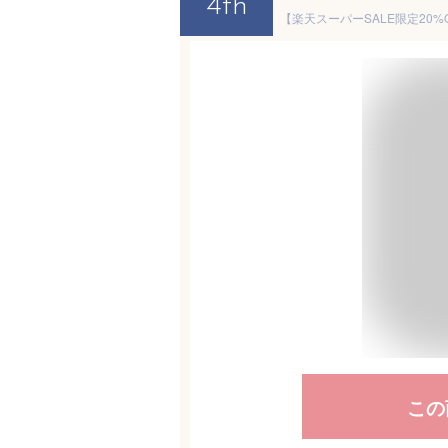
4th
この