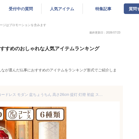
受付中の質問
人気アイテム
特集記事
質問
ージはプロモーションを含みます
最終更新日：2026/07/23
におすすめのおしゃれな人気アイテムランキング
んなが選んだ仏事におすすめのアイテムをランキング形式でご紹介しま
6種類から選べる 盆提灯 LED コードレス モダン 盆ちょうちん 高さ26cm 提灯 灯燈 初盆 スタンドライト 照明 和室 和風 フロアライト ミニサイズ 新盆 盆提灯 小さい お盆 提灯 おしゃれ