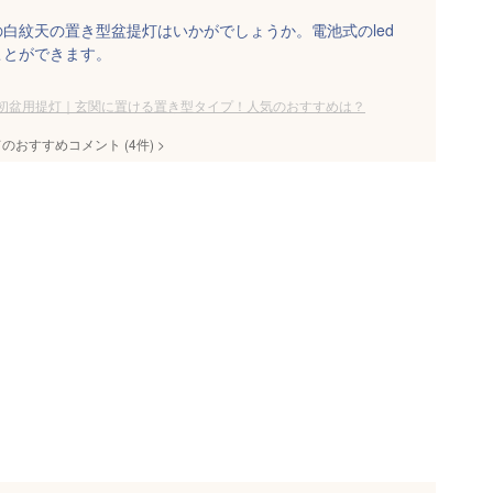
白紋天の置き型盆提灯はいかがでしょうか。電池式のled
ことができます。
初盆用提灯｜玄関に置ける置き型タイプ！人気のおすすめは？
てのおすすめコメント
(
4
件)
>