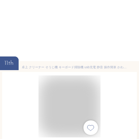
11th
卓上 クリーナー そうじ機 キーボード掃除機 usb充電 静音 操作簡単 かわいい 消しゴム ホコリ 食べかす オフィス 家 学校 こども 座布団 小型掃除機 ミニクリーナー 消しゴムかす 文房具/テーブル/キーボード掃除/ホーム/オフィス/車適用