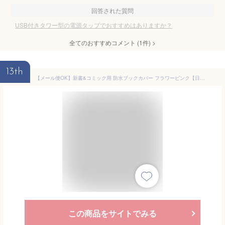
回答された質問
USB付きタワー型の電源タップでおすすめはありますか？
全てのおすすめコメント
(
1
件)
>
13th
【メール便OK】新書&コミック用 防水ブックカバー フラワーピンク【日本製】お風呂で読書! 漫画本 単行本 バスルーム リラックス 半身浴 本カバー 通勤 通学【RCP】
この商品をサイトでみる