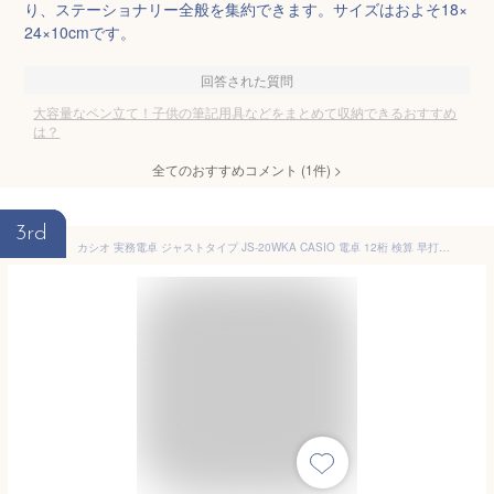
り、ステーショナリー全般を集約できます。サイズはおよそ18×
24×10cmです。
回答された質問
大容量なペン立て！子供の筆記用具などをまとめて収納できるおすすめ
は？
全てのおすすめコメント
(
1
件)
>
3rd
カシオ 実務電卓 ジャストタイプ JS-20WKA CASIO 電卓 12桁 検算 早打ち 経理 財務 簿記 金融機関 ブラック ピンク シルバー ゴールド（.QL）