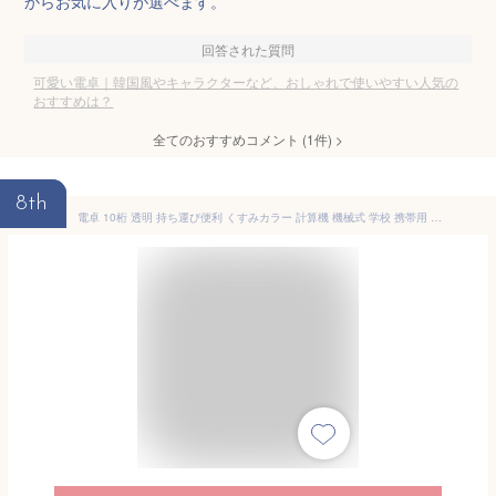
からお気に入りが選べます。
回答された質問
可愛い電卓｜韓国風やキャラクターなど、おしゃれで使いやすい人気の
おすすめは？
全てのおすすめコメント
(
1
件)
>
8th
電卓 10桁 透明 持ち運び便利 くすみカラー 計算機 機械式 学校 携帯用 丸ボタン グラデーション かわいい 軽量 事務用品 簿記 ポケット電卓 薄型 韓国風 電卓 文房具 日常 オフィス 家庭 学校用 電子文具 クリア 小学生 中学生