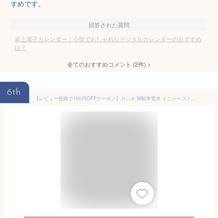
すめです。
回答された質問
卓上電子カレンダー｜小型でおしゃれなデジタルカレンダーのおすすめ
は？
全てのおすすめコメント
(
2
件)
>
6th
【レビュー投稿で100円OFFクーポン】カシオ W税率電卓 ミニジャストタイプ 10桁 ピンク MW-100TCPK-N 可愛い 小型電卓 一般 実務電卓 文具