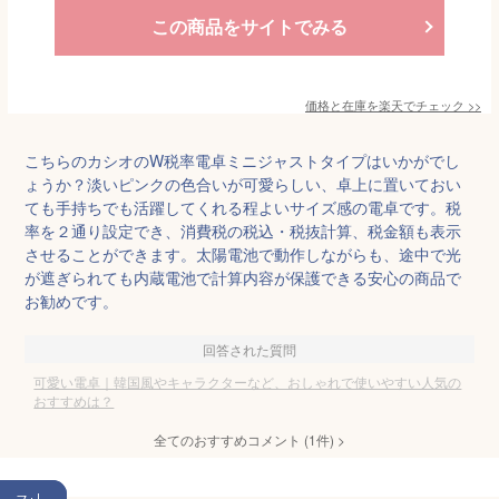
この商品をサイトでみる
価格と在庫を
楽天
でチェック
>>
こちらのカシオのW税率電卓ミニジャストタイプはいかがでし
ょうか？淡いピンクの色合いが可愛らしい、卓上に置いておい
ても手持ちでも活躍してくれる程よいサイズ感の電卓です。税
率を２通り設定でき、消費税の税込・税抜計算、税金額も表示
させることができます。太陽電池で動作しながらも、途中で光
が遮ぎられても内蔵電池で計算内容が保護できる安心の商品で
お勧めです。
回答された質問
可愛い電卓｜韓国風やキャラクターなど、おしゃれで使いやすい人気の
おすすめは？
全てのおすすめコメント
(
1
件)
>