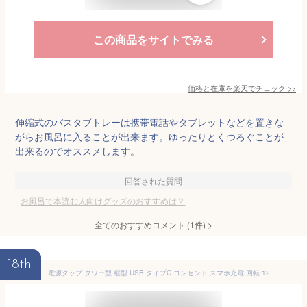
この商品をサイトでみる
価格と在庫を
楽天
でチェック
>>
伸縮式のバスタブトレーは携帯電話やタブレットなどを置きな
がらお風呂に入ることが出来ます。ゆったりとくつろぐことが
出来るのでオススメします。
回答された質問
お風呂で本読む人向けグッズのおすすめは？
全てのおすすめコメント
(
1
件)
>
18th
電源タップ タワー型 縦型 USB タイプC コンセント スマホ充電 回転 12個口 2m ホワイト 白 おしゃれ EZ7-TAP075W