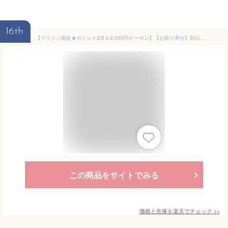
16th
【マラソン限定★ポイント2倍＆2,000円クーポン】【お取り寄せ】朝日電器 タワー型タップ WBS-TW1204USB コード付き電源タップUSBポート付 電源タップ OAタップ 配線パーツ 家電
この商品をサイトでみる
価格と在庫を
楽天
でチェック
>>