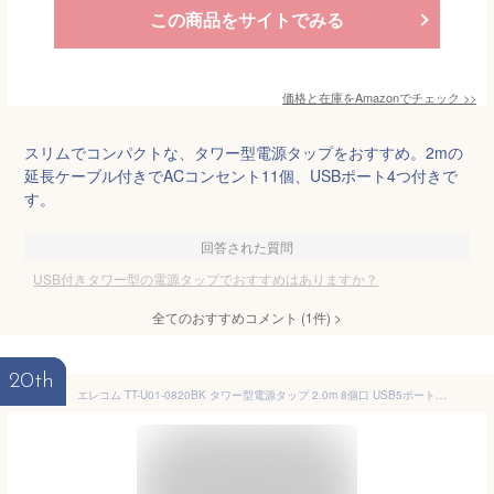
この商品をサイトでみる
価格と在庫を
Amazon
でチェック
>>
スリムでコンパクトな、タワー型電源タップをおすすめ。2mの
延長ケーブル付きでACコンセント11個、USBポート4つ付きで
す。
回答された質問
USB付きタワー型の電源タップでおすすめはありますか？
全てのおすすめコメント
(
1
件)
>
20th
エレコム TT-U01-0820BK タワー型電源タップ 2.0m 8個口 USB5ポート合計4.8A ホコリシャッター付き 固定可能 ブラック