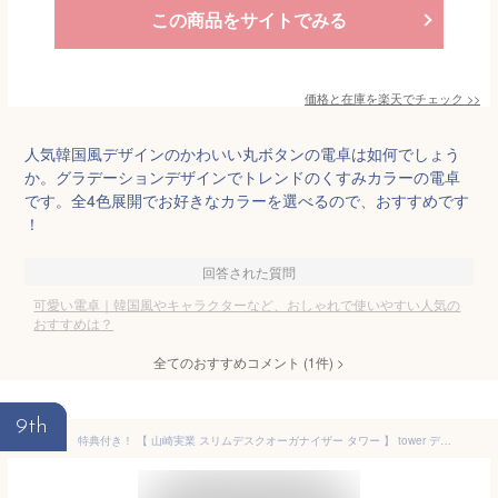
この商品をサイトでみる
価格と在庫を
楽天
でチェック
>>
人気韓国風デザインのかわいい丸ボタンの電卓は如何でしょう
か。グラデーションデザインでトレンドのくすみカラーの電卓
です。全4色展開でお好きなカラーを選べるので、おすすめです
！
回答された質問
可愛い電卓｜韓国風やキャラクターなど、おしゃれで使いやすい人気の
おすすめは？
全てのおすすめコメント
(
1
件)
>
9th
特典付き！ 【 山崎実業 スリムデスクオーガナイザー タワー 】 tower デスク収納 卓上収納 ペン立て 小物入れ 文房具 ステーショナリー 眼鏡 スマホ 小物 整理 テレワーク 卓上 リビング おしゃれ シンプル スリム 公式 ホワイト ブラック 5985 5986 YAMAZAKI