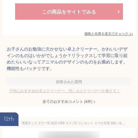
この商品をサイトでみる
価格と在庫を
楽天
でチェック
>>
お子さんのお勉強に欠かせない卓上クリーナー。かわいいデザ
インのものはいかがでしょうか？リラックスして学習に取り組
めたらいいなってアニマルのデザインのものをお薦めします。
機能性もバッチリです。
回答された質問
子供におすすめの卓上クリーナー、消しカスクリーナーを教えて！
全てのおすすめコメント
(
4
件)
>
12th
電源タップ タワー型 縦型 USB タイプC コンセント スマホ充電 回転 12個口 2m ホワイト 白 おしゃれ EZ7-TAP075W