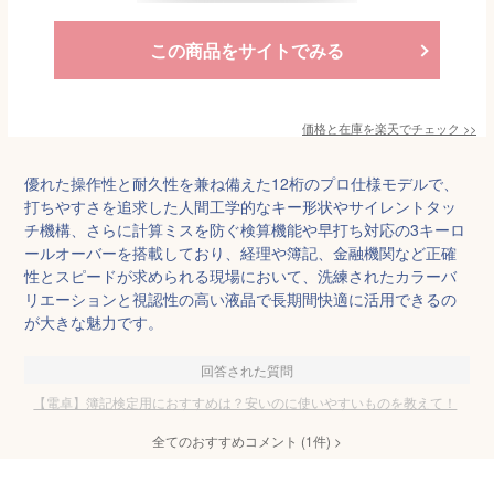
この商品をサイトでみる
価格と在庫を
楽天
でチェック
>>
優れた操作性と耐久性を兼ね備えた12桁のプロ仕様モデルで、
打ちやすさを追求した人間工学的なキー形状やサイレントタッ
チ機構、さらに計算ミスを防ぐ検算機能や早打ち対応の3キーロ
ールオーバーを搭載しており、経理や簿記、金融機関など正確
性とスピードが求められる現場において、洗練されたカラーバ
リエーションと視認性の高い液晶で長期間快適に活用できるの
が大きな魅力です。
回答された質問
【電卓】簿記検定用におすすめは？安いのに使いやすいものを教えて！
全てのおすすめコメント
(
1
件)
>