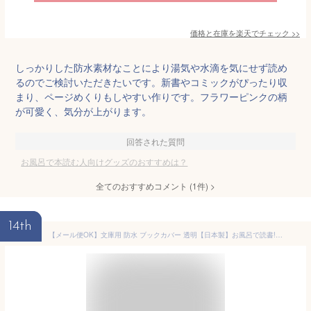
価格と在庫を
楽天
でチェック
>>
しっかりした防水素材なことにより湯気や水滴を気にせず読め
るのでご検討いただきたいです。新書やコミックがぴったり収
まり、ページめくりもしやすい作りです。フラワーピンクの柄
が可愛く、気分が上がります。
回答された質問
お風呂で本読む人向けグッズのおすすめは？
全てのおすすめコメント
(
1
件)
>
14th
【メール便OK】文庫用 防水 ブックカバー 透明【日本製】お風呂で読書! 人気 文庫本 バスルーム リラックス 半身浴 本カバー【RCP】