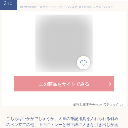
2nd
Homdolaser デスクオーガナイザー ペン収納 卓上収納ボックス ペン立て 分類収納 一体設計大容量 引き出し付き 卓上収納 小物収納 取付不要 整理整頓 オフィス収納（white）
この商品をサイトでみる
価格と在庫を
Amazon
でチェック
>>
こちらはいかがでしょうか。大量の筆記用具を入れられる斜め
のペン立ての他、上下にトレーと最下段に大きな引き出しがあ