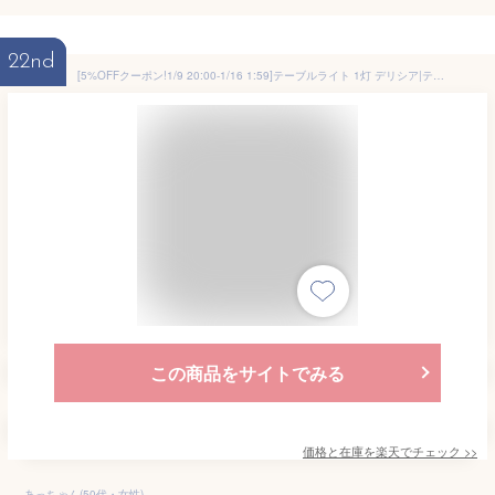
22nd
[5%OFFクーポン!1/9 20:00-1/16 1:59]テーブルライト 1灯 デリシア|テーブルランプ フロアライト 間接照明 寝室 おしゃれ 北欧 LED 照明器具 かわいい ベッドサイド 電気 スタンドライト テーブルスタンド フロアスタンド 照明 一人暮らし アンティーク テレワーク 在宅
この商品をサイトでみる
価格と在庫を
楽天
でチェック
>>
あっちゃん(50代・女性)