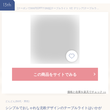
13th
[クーポンで300円OFF!7/26迄]テーブルライト 1灯 デリシア|テーブルランプ フロアライト 間接照明 寝室 おしゃれ 北欧 LED 照明器具 かわいい ベッドサイド 電気 ベッドルーム スタンドライト テーブルスタンド フロアスタンド 照明 アンティーク 授乳ライト ナイトライト
この商品をサイトでみる
価格と在庫を
楽天
でチェック
>>
どんどん(50代・男性)
シンプルでおしゃれな北欧デザインのテーブルライトはいかが