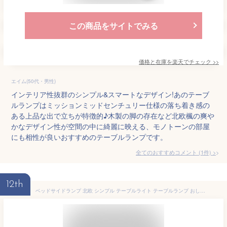
この商品をサイトでみる
価格と在庫を
楽天
でチェック
>>
エイム(50代・男性)
インテリア性抜群のシンプル&スマートなデザイン!あのテーブ
ルランプはミッションミッドセンチュリー仕様の落ち着き感の
ある上品な出で立ちが特徴的♪木製の脚の存在など北欧楓の爽や
かなデザイン性が空間の中に綺麗に映える、モノトーンの部屋
にも相性が良いおすすめのテーブルランプです。
全てのおすすめコメント
(
1
件)
>
12th
ベッドサイドランプ 北欧 シンプル テーブルライト テーブルランプ おしゃれ 北欧 LED対応 E26 ベッドサイドランプ ライト スタンドライト インテリアライト 卓上 LEDライト おしゃれ 間接照明 居間 寝室 常夜灯 オーム電機【シンプルのベッドサイドランプ】