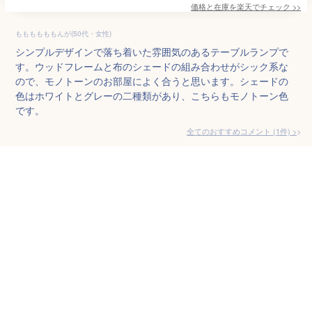
価格と在庫を
楽天
でチェック
>>
ももももももんが(50代・女性)
シンプルデザインで落ち着いた雰囲気のあるテーブルランプで
す。ウッドフレームと布のシェードの組み合わせがシック系な
ので、モノトーンのお部屋によく合うと思います。シェードの
色はホワイトとグレーの二種類があり、こちらもモノトーン色
です。
全てのおすすめコメント
(
1
件)
>