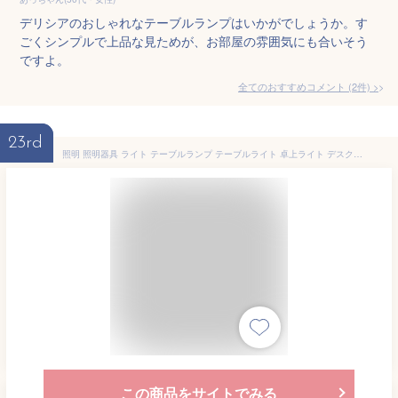
デリシアのおしゃれなテーブルランプはいかがでしょうか。す
ごくシンプルで上品な見ためが、お部屋の雰囲気にも合いそう
ですよ。
全てのおすすめコメント
(
2
件)
>
23rd
照明 照明器具 ライト テーブルランプ テーブルライト 卓上ライト デスクライト デスクスタンド スタンドライト 屋内照明 間接照明 led 1灯 木製 北欧 モダン ナチュラル おしゃれ リビング ダイニング 寝室 書斎 ソファサイド ベッドサイド TRIPOD トリポッド JQ
この商品をサイトでみる