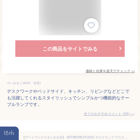
この商品をサイトでみる
価格と在庫を
楽天
でチェック
>>
ろいみるく(40代・女性)
デスクワークやベッドサイド、キッチン、リビングなどどこで
も活躍してくれるスタイリッシュでシンプルかつ機能的なテー
ブルランプです。
全てのおすすめコメント
(
2
件)
>
18th
【アートワークスタジオ公式】 ARTWORKSTUDIO デスクランプ デスクライト AW-0376E Gossip-LED desk light ゴシップデスクライト 1灯 高効率LED内蔵 スイッチ付き スチール アルミ 真鍮 テーブルランプ おしゃれ 北欧 ミッドセンチュリー【ポイント10倍】