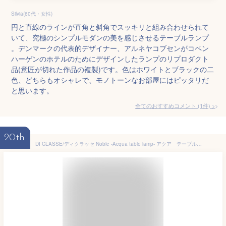
Silvia(60代・女性)
円と直線のラインが直角と斜角でスッキリと組み合わせられて
いて、究極のシンプルモダンの美を感じさせるテーブルランプ
。デンマークの代表的デザイナー、アルネヤコブセンがコペン
ハーゲンのホテルのためにデザインしたランプのリプロダクト
品(意匠が切れた作品の複製)です。色はホワイトとブラックの二
色、どちらもオシャレで、モノトーンなお部屋にはピッタリだ
と思います。
全てのおすすめコメント
(
1
件)
>
20th
DI CLASSE/ディクラッセ Noble -Acqua table lamp- アクア テーブルランプ LT3100 LED対応 テーブルライト 卓上照明