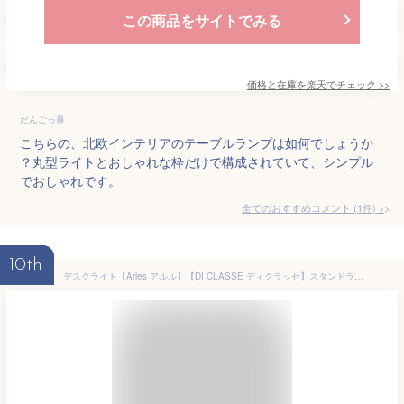
この商品をサイトでみる
価格と在庫を
楽天
でチェック
>>
だんごっ鼻
こちらの、北欧インテリアのテーブルランプは如何でしょうか
？丸型ライトとおしゃれな枠だけで構成されていて、シンプル
でおしゃれです。
全てのおすすめコメント
(
1
件)
>
10th
デスクライト【Arles アルル】【DI CLASSE ディクラッセ】スタンドライト テーブルライト 学習机 間接照明 照明 LED対応 テーブルスタンド モダン レトロ おしゃれ 可愛い 6色 シンプル ポップ モノトーン インテリア照明 寝室 子供部屋(CP4(PX10