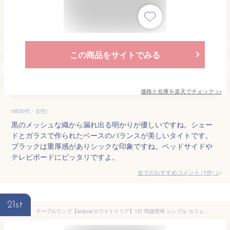
この商品をサイトでみる
価格と在庫を
楽天
でチェック
>>
mii(30代・女性)
黒のメッシュな織から漏れ出る明かりが優しいですね。シェー
ドとガラスで作られたベースのバランスが美しいタイトです。
ブラックは重厚感がありシックな印象ですね。ベッドサイドや
テレビボードにピッタリですよ。
全てのおすすめコメント
(
1
件)
>
21st
テーブルランプ【acqua/ホワイトクリア】1灯 間接照明 シンプル カフェ 北欧 卓上 節電 モダン クラシック 寝室 ガラス ファブリック 布製