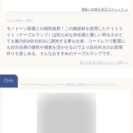
価格と在庫を
楽天
でチェック
>>
エイム(50代・男性)
モノトーン部屋との相性抜群！この無垢材を使用したナイトラ
イト（テーブルランプ）は控えめな存在感と優しい明るさがと
ても魅力的♪自分好みに調光する事も出来、コードレスで配置に
も自分自身の個性や感覚を活かせるのでより自分向きのお部屋
作りを楽しめる、そんなおすすめのテーブルランプです。
全てのおすすめコメント
(
1
件)
>
15th
アクア テーブルランプ | メーカー直営店 LED対応 ガラス ファブリック ボトル 瓶 曲線 モノトーン シンプル モダン レトロ 北欧 都会的 ホテル ダイニング用 リビング用 和室 机 棚 ベッド 寝室 おしゃれ 高級感 スタイリッシュ 引越祝 父の日 Acqua ディクラッセ