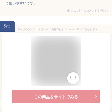
て使いやすいです。
全てのおすすめコメント
(
1
件)
>
3rd
テーブルランプ エスプレッソ 白熱球付き Espresso デスク ライト デスクランプ テーブルランプ おしゃれ クランプ LED対応 北欧 ミッドセンチュリー インダストリアル シンプル グレー ホワイト 白 黒 AW-506V【あす楽】 新生活【PUP01】
この商品をサイトでみる