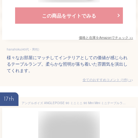
この商品をサイトでみる
価格と在庫を
Amazon
でチェック
>>
hanahoku(40代・男性)
様々なお部屋にマッチしてインテリアとしての価値が感じられ
るテーブルランプ。柔らかな照明が落ち着いた雰囲気を演出し
てくれます。
全てのおすすめコメント
(
1
件)
>
17th
アングルポイズ ANGLEPOISE 90 ミニミニ 90 Mini Mini ミニテーブルランプ デスクランプ LED 調光可能 USB供給 カラー：3色 卓上 シンプル 照明 ランプ 工業 イギリス 北欧 【RCP】 【smtb-KD】