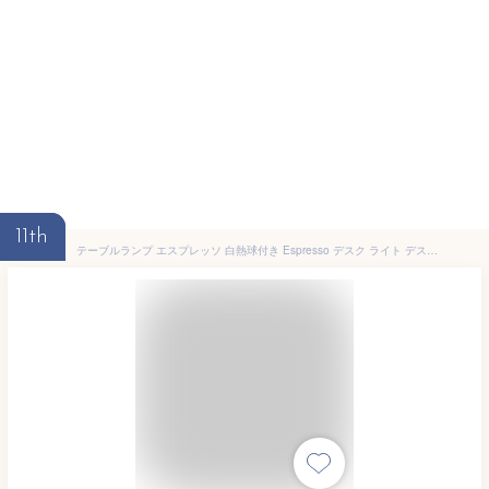
11th
テーブルランプ エスプレッソ 白熱球付き Espresso デスク ライト デスクランプ テーブルランプ おしゃれ LED対応 北欧 ミッドセンチュリー インダストリアル シンプル グレー ホワイト 白 黒 AW-506V【PUP01】 新生活