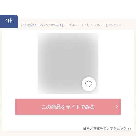
4th
[7月限定!クーポンで10％OFF]テーブルライト 1灯 リュネット|デスクライト テーブルスタンド 間接照明 フロアライト インテリア かわいい おしゃれ 一人暮らしシンプル LED ナチュラル 北欧 天然木 木製 布 子供部屋 寝室 書斎 ダイニング用 食卓用 リビング用 居間用
この商品をサイトでみる
価格と在庫を
楽天
でチェック
>>