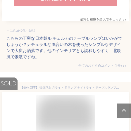
価格と在庫を
楽天
でチェック
>>
ぺこポコ(40代・女性)
こちらの丁寧な日本製ル チェルカのテーブルランプはいかがで
しょうか？ナチュラルな風合いの木を使ったシンプルなデザイ
ンで大変お洒落です。他のインテリアとも調和しやすく、北欧
風で素敵ですね。
全てのおすすめコメント
(
1
件)
>
SOLD
【50％OFF】 磁気浮上 月ライト 月ランプ ナイトライト テーブルランプ デスクライト 3Dプリント 2色切り替え 14cm 磁力 ふわふわ 回転 月面 インテリア 木目調 台座 クレーター おしゃれ 間接照明 不思議 白色 昼白色 かわいい ムーン