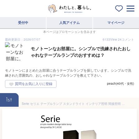
受付中
人気アイテム
マイページ
本ページはプロモーションを含みます
最終更新日：2026/07/07
6133
View
24
コメント
モノトーンなお部屋に。シンプルで洗練されたおし
ゃれなテーブルランプのおすすめは？
モノトーンにまとめたお部屋に合うテーブルランプを探しています。シンプルで洗
練された雰囲気の、おしゃれなテーブルランプを教えて下さい。
peach(40代・女性)
1st
Serie セリエ テーブルランプ スタンドライト インテリア照明 間接照明 デスクライト LED対応 ブラック ホワイト シンプル モダン おしゃれ ホテルライク スマート スタイリッシュ モノトーン 寝室 廊下 書斎 照明【DI CLASSE：ディクラッセ】 (CP4(PX10