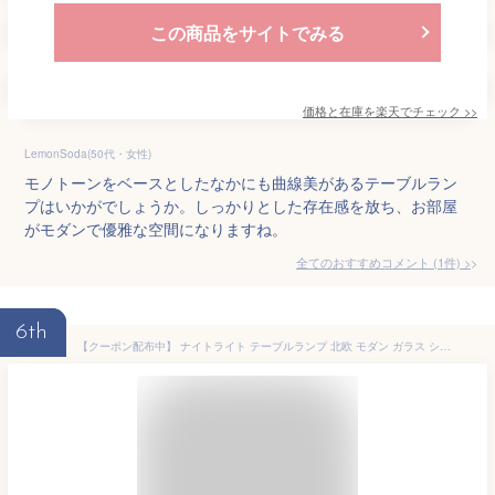
この商品をサイトでみる
価格と在庫を
楽天
でチェック
>>
LemonSoda(50代・女性)
モノトーンをベースとしたなかにも曲線美があるテーブルラン
プはいかがでしょうか。しっかりとした存在感を放ち、お部屋
がモダンで優雅な空間になりますね。
全てのおすすめコメント
(
1
件)
>
6th
【クーポン配布中】 ナイトライト テーブルランプ 北欧 モダン ガラス シンプル インテリア照明 間接照明 寝室 ベッドサイド リビング用 居間用 一人暮らし ミニマリスト ON/OFF PEARL-SS PSB337 ss2206 引越 新築 マイホーム