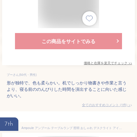
この商品をサイトでみる
価格と在庫を
楽天
でチェック
>>
プーさん(50代・男性)
形が独特で、色も柔らかい。机でしっかり物書きや作業と言う
より、寝る前ののんびりした時間を演出することに向いた感じ
がいい。
全てのおすすめコメント
(
1
件)
>
7th
Ampoule アンプール テーブルランプ 照明 おしゃれ デスクライト アイアン 机 デスク テーブル リビング ダイニング 寝室 カフェ レトロ アンティーク ヴィンテージ 照明器具 間接照明 ブラック LED インテリア 調光 RAUTA ラウタ テーブルライト