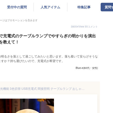
受付中の質問
人気アイテム
特集記事
質問
ージはプロモーションを含みます
38054
View
55
コメント
で充電式のテーブルランプでやすらぎの明かりを演出
を教えて！
の明るさを落として過ごしてみたいと思います。落ち着いて安らげそうな
ますか？持ち運びたいので、充電式が希望です。
Blue-e(60代・女性)
月のランプ 直径20cm 無段階調光機能 3色切替 USB充電式 間接照明 テーブルランプ おしゃれ あかり 寝室 フロアライト インテリアライト ルームライト LED 照明 コードレス ベッドサイド 卓上 テーブルライト デスク リビング プレゼント 北欧