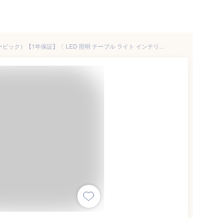
テーブルライト CUBIC（キュービック）【1年保証】〔 LED 照明 テーブル ライト インテリア インテリアライト 防水 調光 コードレス 充電式 イルミネーション ガーデン 屋外 北欧 デザイン おしゃれ オシャレ 可愛い カワイイ 光る 家具 インテリア プレゼント nl0004〕