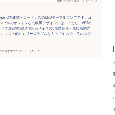
価格と在庫を
楽天
でチェック
>>
pe-C充電式・コードレスのLEDテーブルランプです。ゴ
シンプルでオシャレな北欧風デザインになっており、ABSの
ドで直径90x高さ180㎜サイズの3段階調色・無段階調光
す。コスト的にもリーズナブルなものですので、良いので
てのおすすめコメント（2件）