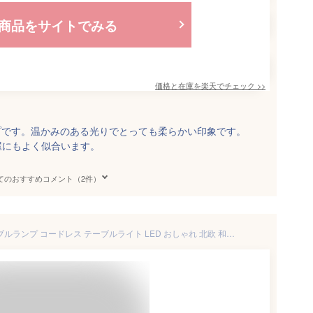
商品をサイトでみる
価格と在庫を
楽天
でチェック
>>
プです。温かみのある光りでとっても柔らかい印象です。
屋にもよく似合います。
てのおすすめコメント（2件）
間接照明 スタンドライト テーブルランプ コードレス テーブルライト LED おしゃれ 北欧 和風 ベッドサイド ランプ 授乳ライト タッチセンサー 調光 インテリア ルームライト 暖色 木製 電気スタンド 寝室 床置き 子供部屋 玄関 ホテル 送料無料