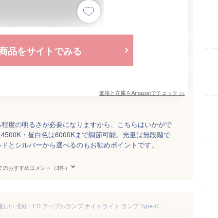
商品をサイトでみる
価格と在庫を
Amazon
でチェック
>>
る程度の明るさが必要になりますから、こちらはいかがで
4500K・昼白色は6000Kまで調節可能。光量は無段階で
ルドとシルバーから選べるのもお勧めポイントです。
てのおすすめコメント（3件）
デスクライト コードレス 目に優しい 北欧 LED テーブルランプ ナイトライト ランプ Type-C 充電式 ベッドサイドランプ ルームライト 間接照明 卓上 おしゃれ 照明 ライト スタンド 授乳ライト 寝室 ベッド 授乳 デスク 学習机 かわいい モダン 無段階調光