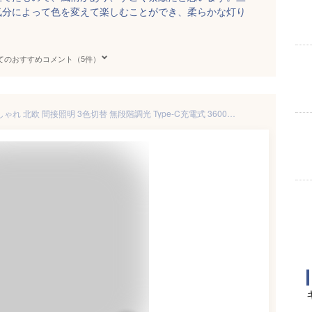
気分によって色を変えて楽しむことができ、柔らかな灯り
てのおすすめコメント（5件）
テーブルランプ コードレス おしゃれ 北欧 間接照明 3色切替 無段階調光 Type-C充電式 3600mAh 卓上ライト タッチ操作 常夜灯 寝室(ゴールド)