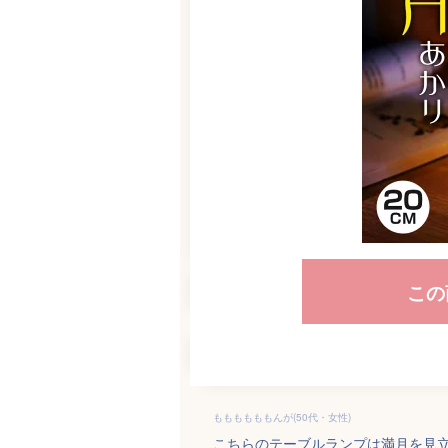
この
ももももももんが(50代・女性)
こちらのテーブルランプは満月を見