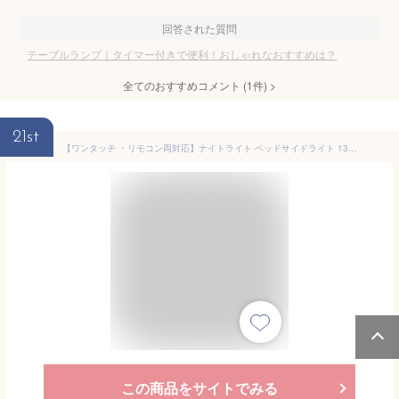
回答された質問
テーブルランプ｜タイマー付きで便利！おしゃれなおすすめは？
全てのおすすめコメント
(
1
件)
>
21st
【ワンタッチ ・リモコン両対応】ナイトライト ベッドサイドライト 13色モード テーブルランプ 卓上ライト 4種類点灯 5段階調光 USB充電式 リング付き 間接照明 授乳ライト ルームライト 寝室 常夜灯 コードレス ベッドランプ タイマー 枕元 読書灯 停電対策 贈り物 送料無料
この商品をサイトでみる