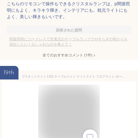
こちらのリモコンで操作もできるクリスタルランプは、p間接照
明にもよく、キラキラ輝き、インテリアにも。枕元ライトにも
よく、美しい輝きもいいです。
回答された質問
間接照明にコードレスで充電式のテーブルランプでやすらぎの明かりを
演出したい！おしゃれなのを教えて！
全てのおすすめコメント
(
1
件)
>
19th
プラネットライト LED テーブルライト ナイトライト フロアライト ボールランプ ムードランプ インテリア リモコン付きランプ 寝室 室内装飾 おしゃれ 間接照明 保育園ナイトライト 選べる3色色調 色変えられる タイマー機能あり 土星ライト 明るい 調光 オフィス リビング ベッドサイドランプ 北欧