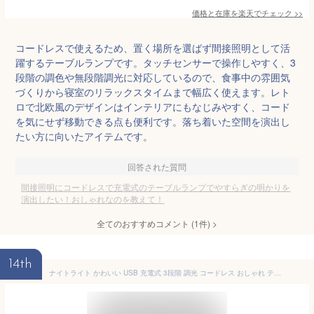
価格と在庫を
楽天
でチェック
>>
コードレスで使えるため、置く場所を選ばず間接照明として活
躍するテーブルランプです。タッチセンサーで操作しやすく、3
段階の調色や無段階調光に対応しているので、食事中の雰囲気
づくりから寝室のリラックスタイムまで幅広く使えます。レト
ロで北欧風のデザインはインテリアにもなじみやすく、コード
を気にせず移動できる点も便利です。落ち着いた空間を演出し
たい方に向いたアイテムです。
回答された質問
間接照明にコードレスで充電式のテーブルランプでやすらぎの明かりを
演出したい！おしゃれなのを教えて！
全てのおすすめコメント
(
1
件)
>
14th
ナイトライト かわいい USB 充電式 3段階 調光 コードレス おしゃれ テーブルランプ テーブルライト LED 北欧 授乳ライト 鳥 タッチ ベッドサイド スタンドランプ 寝室 子供 プレゼント ギフト キャンプ 送料無料