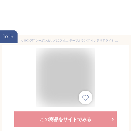
16th
＼10%OFFクーポンあり／LED 卓上 テーブルランプ インテリアライト 間接照明 ボールライト S シリコン製 ledライト 寝室 ベッドサイドランプ 授乳ライト やわらかい灯り usb充電式 コードレスライト マシュマロライト wasser (wasser54)
この商品をサイトでみる