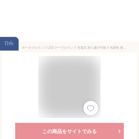
11th
ポータブルランプ LED テーブルランプ 充電式 持ち運び可能 3 色調色 無段階調光 タッチ式 目に優しい 寝室用 ベッドサイドランプ 間接照明 北欧風 おしゃれ ムードライト Type-C 充電 コードレス ナイトライト お祝い プレゼント
この商品をサイトでみる