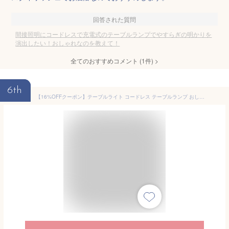
回答された質問
間接照明にコードレスで充電式のテーブルランプでやすらぎの明かりを
演出したい！おしゃれなのを教えて！
全てのおすすめコメント
(
1
件)
>
6th
【16%OFFクーポン】テーブルライト コードレス テーブルランプ おしゃれ 北欧 調光 調色 led 卓上 USB充電 LEDライト ベッドサイド ナイトライト キャンプ ランタン コンパクト 3色 無段階 タッチ 照明 間接照明 寝室 ルームライト 読書 授乳 停電灯 防災