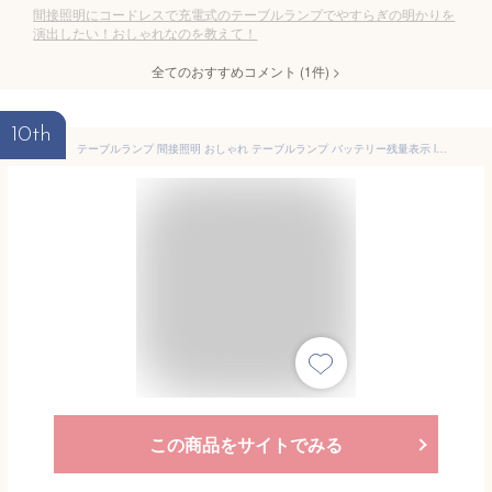
間接照明にコードレスで充電式のテーブルランプでやすらぎの明かりを
演出したい！おしゃれなのを教えて！
全てのおすすめコメント
(
1
件)
>
10th
テーブルランプ 間接照明 おしゃれ テーブルランプ バッテリー残量表示 ledライト タイマー機能 4000mAh 充電式 卓上ライト 3種類色温 無段階調光 スタンド デスクライト コードレス メモリ機能 ナイトライト 授乳ライト サイドテーブ プレゼント
この商品をサイトでみる