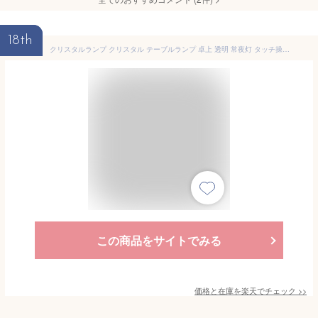
18th
クリスタルランプ クリスタル テーブルランプ 卓上 透明 常夜灯 タッチ操作 リモコン操作 USB充電式 ベッドサイドランプ 間接照明 インテリア キラキラ おしゃれ 置き型 人気 枕元ライト 卒業祝い 誕生日 贈り物 gift クリスマス飾り 美しい輝きでオシャレ度アップ 送料無料
この商品をサイトでみる
価格と在庫を
楽天
でチェック
>>