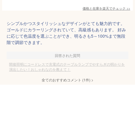
価格と在庫を
楽天
でチェック
>>
シンプルかつスタイリッシュなデザインがとても魅力的です。
ゴールドにカラーリングされていて、高級感もあります。 好み
に応じて色温度を選ぶことができ、明るさも5～100%まで無段
階で調節できます。
回答された質問
間接照明にコードレスで充電式のテーブルランプでやすらぎの明かりを
演出したい！おしゃれなのを教えて！
全てのおすすめコメント
(
1
件)
>