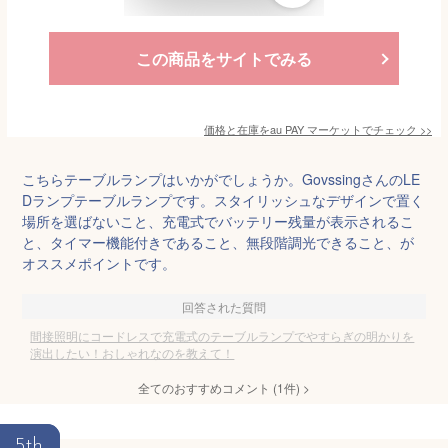
この商品をサイトでみる
価格と在庫を
au PAY マーケット
でチェック
>>
こちらテーブルランプはいかがでしょうか。GovssingさんのLE
Dランプテーブルランプです。スタイリッシュなデザインで置く
場所を選ばないこと、充電式でバッテリー残量が表示されるこ
と、タイマー機能付きであること、無段階調光できること、が
オススメポイントです。
回答された質問
間接照明にコードレスで充電式のテーブルランプでやすらぎの明かりを
演出したい！おしゃれなのを教えて！
全てのおすすめコメント
(
1
件)
>
5th