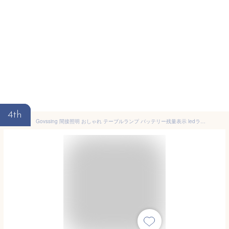
4th
Govssing 間接照明 おしゃれ テーブルランプ バッテリー残量表示 ledライト タイマー機能 4000mAh 充電式 卓上ライト 3種類色温 無段階調