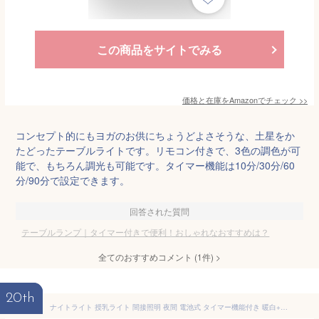
この商品をサイトでみる
価格と在庫を
Amazon
でチェック
>>
コンセプト的にもヨガのお供にちょうどよさそうな、土星をか
たどったテーブルライトです。リモコン付きで、3色の調色が可
能で、もちろん調光も可能です。タイマー機能は10分/30分/60
分/90分で設定できます。
回答された質問
テーブルランプ｜タイマー付きで便利！おしゃれなおすすめは？
全てのおすすめコメント
(
1
件)
>
20th
ナイトライト 授乳ライト 間接照明 夜間 電池式 タイマー機能付き 暖白+RGB変換ライト リモコン ベッドサイドライト インテリア 常夜灯 授乳灯 目に優しい 5階段調光 テーブルランプ 間接照明 雰囲気作り 日本語取扱説明書 おしゃれ