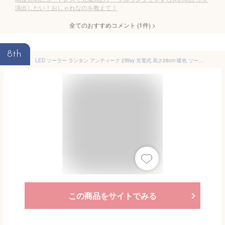
演出したい！おしゃれなのを教えて！
全てのおすすめコメント
(
1
件)
>
8th
LED ソーラー ランタン アンティーク 2Way 充電式 高さ28cm 暖色 ソーラー充電 USB充電 明るい 無段階調光 キャンプ アウトドア 非常灯 防災ランプ おしゃれ レトロ LED ランプ ライト テーブルランプ テーブルライト 防災 吊り下げ 間接照明 インテリア
この商品をサイトでみる