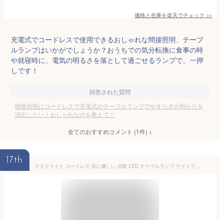
価格と在庫を
楽天
でチェック
>>
充電式でコードレスで使用できるおしゃれな間接照明、テーブ
ルランプはいかがでしょうか？おうちでの気分転換に食事の時
や就寝時に、電気の明るさを落として過ごせるランプで、一押
しです！
回答された質問
間接照明にコードレスで充電式のテーブルランプでやすらぎの明かりを
演出したい！おしゃれなのを教えて！
全てのおすすめコメント
(
1
件)
>
17th
デスクライト コードレス 目に優しい 北欧 LED テーブルランプ ナイトライト ランプ Type-C 充電式 ベッドサイドランプ ルームライト 間接照明 卓上 おしゃれ 照明 ライト スタンド 授乳ライト 寝室 ベッド 授乳 デスク 学習机 かわいい モダン 無段階調光