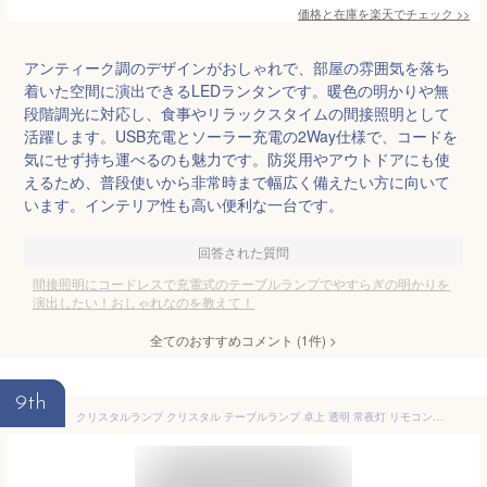
価格と在庫を
楽天
でチェック
>>
アンティーク調のデザインがおしゃれで、部屋の雰囲気を落ち
着いた空間に演出できるLEDランタンです。暖色の明かりや無
段階調光に対応し、食事やリラックスタイムの間接照明として
活躍します。USB充電とソーラー充電の2Way仕様で、コードを
気にせず持ち運べるのも魅力です。防災用やアウトドアにも使
えるため、普段使いから非常時まで幅広く備えたい方に向いて
います。インテリア性も高い便利な一台です。
回答された質問
間接照明にコードレスで充電式のテーブルランプでやすらぎの明かりを
演出したい！おしゃれなのを教えて！
全てのおすすめコメント
(
1
件)
>
9th
クリスタルランプ クリスタル テーブルランプ 卓上 透明 常夜灯 リモコン操作 USB充電式 ベッドサイドランプ 雰囲気を演出するナイトライト LEDライト RGB グラデーションランプ 【PL保険加入済み製品・安心】