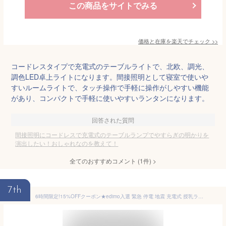
この商品をサイトでみる
価格と在庫を
楽天
でチェック
>>
コードレスタイプで充電式のテーブルライトで、北欧、調光、
調色LED卓上ライトになります。間接照明として寝室で使いや
すいルームライトで、タッチ操作で手軽に操作がしやすい機能
があり、コンパクトで手軽に使いやすいランタンになります。
回答された質問
間接照明にコードレスで充電式のテーブルランプでやすらぎの明かりを
演出したい！おしゃれなのを教えて！
全てのおすすめコメント
(
1
件)
>
7th
6時間限定!15%OFFクーポン★edimo入選 緊急 停電 地震 充電式 授乳ライト テーブルランプ 赤ちゃん デスクライト 常夜灯 led照明 ナイトライト 調光 スタンドライト おしゃれ ランプ ベッドサイド インテリア ルームライト 電気スタンド 寝室 子供部屋 かわいい お休み