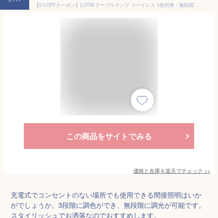
【5%OFFクーポン】LUTW テーブルランプ コードレス 3色切替・無段階調光 メモリー機能 Type-C充電式 タッチ制御 3600mAh LED デスクライト おしゃれ インテリア ナイトライト キャンプ/バー/プレゼント 卓上ランプ 間接照明 ブラック ゴールド
この商品をサイトでみる
価格と在庫を
楽天
でチェック
>>
充電式でコンセントのない場所でも使用できる間接照明はいか
がでしょうか。3段階に調色ができ、無段階に調光が可能です。
スタイリッシュでお洒落なのでおすすめします。