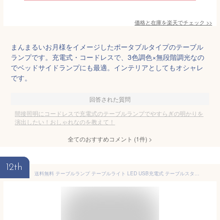
価格と在庫を
楽天
でチェック
>>
まんまるいお月様をイメージしたポータブルタイプのテーブル
ランプです。充電式・コードレスで、3色調色×無段階調光なの
でベッドサイドランプにも最適。インテリアとしてもオシャレ
です。
回答された質問
間接照明にコードレスで充電式のテーブルランプでやすらぎの明かりを
演出したい！おしゃれなのを教えて！
全てのおすすめコメント
(
1
件)
>
12th
送料無料 テーブルランプ テーブルライト LED USB充電式 テーブルスタンド 卓上 机上 ナイトライト 間接照明 インテリア照明 デスクライト デスクランプ レトロ 可愛い おしゃれ ベッドサイド 寝室 誕生日 贈り物 プレゼント リチウム