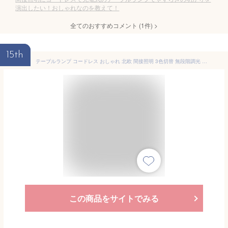
演出したい！おしゃれなのを教えて！
全てのおすすめコメント
(
1
件)
>
15th
テーブルランプ コードレス おしゃれ 北欧 間接照明 3色切替 無段階調光 Type-C充電式 3600mAh 卓上ライト タッチ操作 常夜灯 寝室(ゴールド)
この商品をサイトでみる