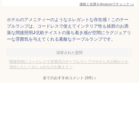
価格と在庫を
Amazon
でチェック
>>
ホテルのアメニティーのようなエレガントな存在感！このテー
ブルランプは、コードレスで使えてインテリア性も抜群のお洒
落な間接照明♪北欧テイストの落ち着き感が空間にラグジュアリ
ーな雰囲気を与えてくれる素敵なテーブルランプです。
回答された質問
間接照明にコードレスで充電式のテーブルランプでやすらぎの明かりを
演出したい！おしゃれなのを教えて！
全てのおすすめコメント
(
3
件)
>