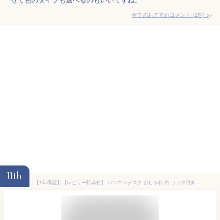
全てのおすすめコメント
(
2
件)
>
11th
【1年保証】【レビュー特典付】 パソコンデスク おしゃれ 白 ラック付きデスク 幅120cm 奥行60cm 収納 棚付き 省スペース ハイタイプ PCデスク ワークデスク 学習机 テレワーク 在宅勤務 机 書斎デスク 木目 レトリック