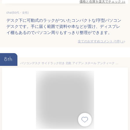
価格と在庫を
楽天
でチェック
>>
chai(50代・女性)
デスク下に可動式のラックがついたコンパクトなI字型パソコン
デスクです。手に届く範囲で資料や本などが置け、ディスプレ
イ棚もあるのでパソコン周りもすっきり整理ができます。
全てのおすすめコメント
(
1
件)
>
8th
パソコンデスク サイドラック付き 北欧 アイアン スチール アンティーク PCデスク パソコン机 パソコン台 ライティングデスク 上置棚 棚付き 木製 幅120cm おしゃれ シンプル 送料無料