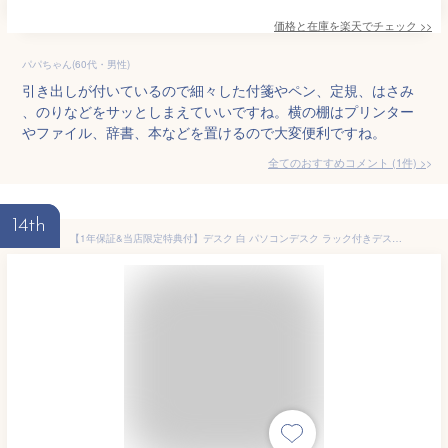
価格と在庫を
楽天
でチェック
>>
パパちゃん(60代・男性)
引き出しが付いているので細々した付箋やペン、定規、はさみ
、のりなどをサッとしまえていいですね。横の棚はプリンター
やファイル、辞書、本などを置けるので大変便利ですね。
全てのおすすめコメント
(
1
件)
>
14th
【1年保証&当店限定特典付】デスク 白 パソコンデスク ラック付きデスク 幅120cm 奥行60cm 収納 棚付き 省スペース PCデスク ワークデスク 学習机 テレワーク 在宅勤務 机 木目 グレー ブラック レトリック 大理石 白