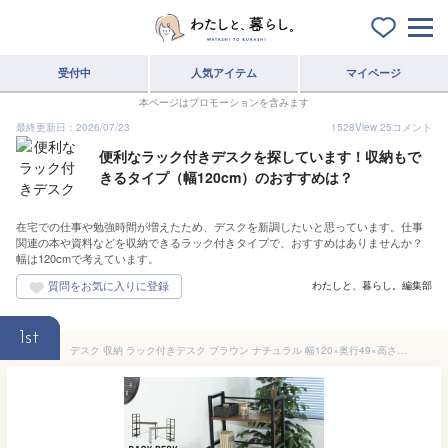
受付中
人気アイテム
マイページ
本ページはプロモーションを含みます
最終更新日：2026/07/23
1528
View
25
コメント
便利なラック付きデスクを探しています！収納もで
きるタイプ（幅120cm）のおすすめは？
在宅での仕事や勉強時間が増えたため、デスクを新調したいと思っています。仕事
関連の本や資料などを収納できるラック付きタイプで、おすすめはありませんか？
幅は120cmで考えています。
わたしと、暮らし。編集部
1st
デスク 収納 ラック付きデスク ブラウン ナチュラル 幅120×奥行49×高さ120cm パソコンデスク テレワーク デスク pcデスク 収納 サイド ラック付きデスク 机 おしゃれ 北欧 勉強机 学習机 ラック シンプル 棚付き PC 棚 スチール 在宅勤務 在宅ワーク