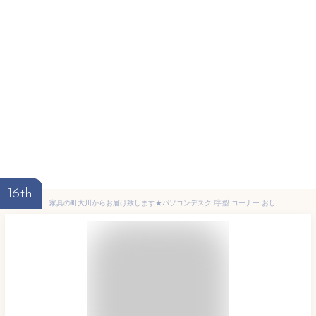
16th
家具の町大川からお届け致します★パソコンデスク l字型 コーナー おしゃれ デスク 机 コーナーデスク テレワーク 在宅勤務 ゲーミングデスク 学習机 勉強机 大人 書斎机 収納 ラック付き 北欧 シンプル ディスプレイ棚付き L字デスク 120cm幅 フォーカス デスク単体