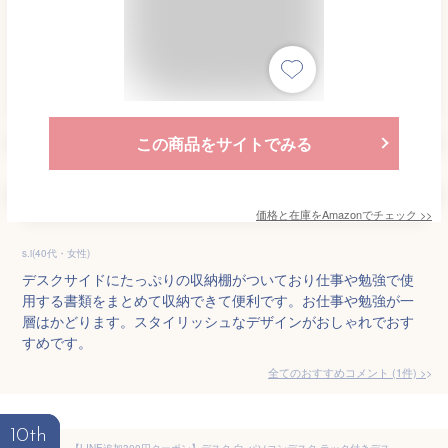
この商品をサイトでみる
価格と在庫を
Amazon
でチェック
>>
s.i(40代・女性)
デスクサイドにたっぷりの収納棚がついており仕事や勉強で使
用する書類をまとめて収納できて便利です。お仕事や勉強が一
層はかどります。スタイリッシュなデザインがおしゃれでおす
すめです。
全てのおすすめコメント
(
1
件)
>
10th
【LINE追加300円クーポン】デスク 白 パソコンデスク ラック付きデスク 幅120cm 奥行60cm 収納 棚付き 省スペース PCデスク ワークデスク 学習机 テレワーク 在宅勤務 机 木目 グレー ブラック レトリック 大理石 マーブル