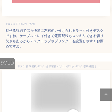
ドルチェ王子(60代・男性)
魅せる収納で広々快適に左右使い分けられるラック付きデスク
ですね。ケーブルトレイ付きで電源配線もスッキリできる切り
欠きもあるからデスクトップやプリンターも設置しやすくお薦
めですよ。
SOLD
デスク 机 学習机 デスク 机 学習机 パソコンデスク デスク 収納 棚付き ラック シンプル ワークデスク 木製 パソコン机 desk PCデスク 机 学習デスク 勉強机 パソコン台 おしゃれ棚付きデスク 幅120cm FS-032N