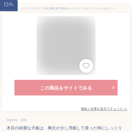
12th
パソコンデスク 120cm幅 奥行60cm レガリー レガート ウォールナット 棚付きデスク pcデスク ワークデスク 学習机 大人 書斎机 テレワーク 在宅 おしゃれ かっこいい 北欧 ヴィンテージ シンプル 棚 ラック付き オフィス 勉強机 平机 高級 ブラウン ブラック 東馬 casa
この商品をサイトでみる
価格と在庫を
楽天
でチェック
>>
mii(30代・女性)
木目の綺麗な天板は、胸元が少し湾曲して座った時にしっくり