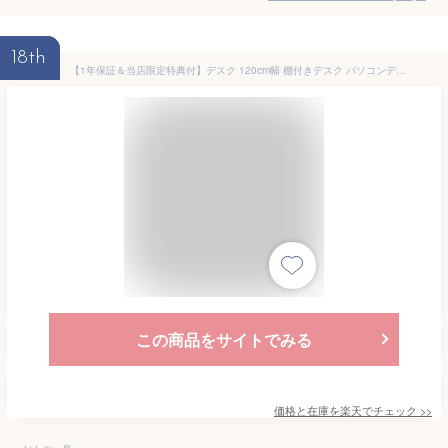
18th
【1年保証＆当店限定特典付】デスク 120cm幅 棚付きデスク パソコンデスク PCデスク ワークデスク 学習机 書斎デスク 大理石柄 高級感 シンプル 棚付き ラック付き テレワーク 在宅勤務 オーア Ore ホワイト ブラック
この商品をサイトでみる
価格と在庫を
楽天
でチェック
>>