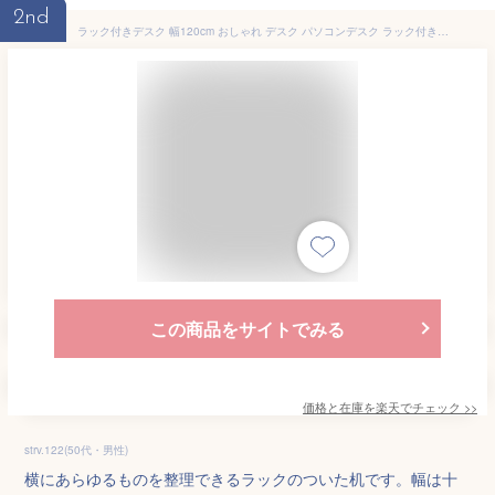
2nd
ラック付きデスク 幅120cm おしゃれ デスク パソコンデスク ラック付き pcデスク 学習デスク 書斎机 引き出し 収納付き 棚付き テレワーク 在宅ワーク スリム 省スペース 北欧 木製 モダン ウォールナット ホワイト 白 iwp-120 【あす楽】ordy
この商品をサイトでみる
価格と在庫を
楽天
でチェック
>>
strv.122(50代・男性)
横にあらゆるものを整理できるラックのついた机です。幅は十