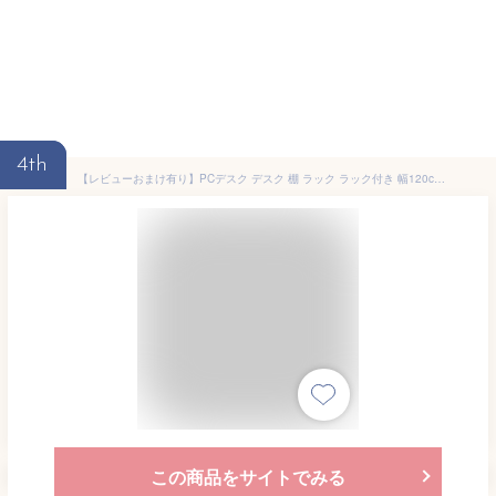
4th
【レビューおまけ有り】PCデスク デスク 棚 ラック ラック付き 幅120cm RTID-1200 デスク 収納棚 棚 収納 おしゃれ パソコンデスク PCデスク ラック付きデスク 勉強机 大人 ラック テーブル シンプル PC 机 ラック インテリア テレワーク 在宅勤務 在宅ワーク【D】[3sdl10]
この商品をサイトでみる