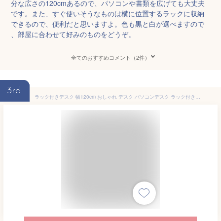
分な広さの120cmあるので、パソコンや書類を広げても大丈夫
です。また、すぐ使いそうなものは横に位置するラックに収納
できるので、便利だと思いますよ。色も黒と白が選べますので
、部屋に合わせて好みのものをどうぞ。
全てのおすすめコメント（2件）
3rd
ラック付きデスク 幅120cm おしゃれ デスク パソコンデスク ラック付き pcデスク 学習デスク 書斎机 引き出し 収納付き 棚付き テレワーク 在宅ワーク スリム 省スペース 北欧 木製 モダン ウォールナット ホワイト 白 iwp-120 works