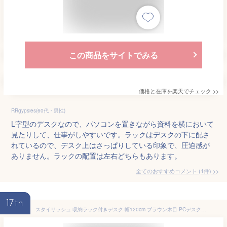
この商品をサイトでみる
価格と在庫を
楽天
でチェック
>>
RRgypsies(60代・男性)
L字型のデスクなので、パソコンを置きながら資料を横において
見たりして、仕事がしやすいです。ラックはデスクの下に配さ
れているので、デスク上はさっぱりしている印象で、圧迫感が
ありません。ラックの配置は左右どちらもあります。
全てのおすすめコメント
(
1
件)
>
17th
スタイリッシュ 収納ラック付きデスク 幅120cm ブラウン木目 PCデスク 棚付き 引き出し収納付き おしゃれオシャレ モダンPCラック シェルフ付きデスク 木製 塩系インテリア 送料無料 送料込み 新生活