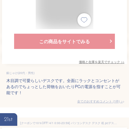
この商品をサイトでみる
価格と在庫を
楽天
でチェック
>>
銀じゃけ(20代・男性)
木目調で可愛らしいデスクです。全面にラックとコンセントが
あるのでちょっとした荷物をおいたりPCの電源を指すことが可
能です！
全てのおすすめコメント
(
1
件)
>
21st
[クーポンで10％OFF! 4/1 0:00-23:59] パソコンデスク デスク 机 pcデスク オフィスデスク l字型 省スペース おしゃれ ラック付き 棚付き 本棚付き 収納付き 約幅120cm コンパクト シンプル 木製 学習机 学習デスク 勉強机 大人 大学生 高校生 中学生 子供