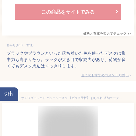
この商品をサイトでみる
価格と在庫を
楽天
でチェック
>>
あかり(40代・女性)
ブラックやブラウンといった落ち着いた色を使ったデスクは集
中力も高まりそう。ラックが大き目で収納力があり、荷物が多
くてもデスク周辺はすっきりします。
全てのおすすめコメント
(
1
件)
>
9th
サンワダイレクト パソコンデスク 【ガラス天板】 おしゃれ 収納ラック付 120cm幅 PCデスク 在宅勤務 ブラック 100-DESK084BK