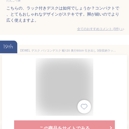
だんごっ鼻
こちらの、ラック付きデスクは如何でしょうか？コンパクトで
、とてもおしゃれなデザインがステキです。脚が細いのでより
広く使えますよ。
全てのおすすめコメント
(
5
件)
>
19th
DEWEL デスク パソコンデスク 幅120 奥行60cm 引き出し 3段収納ラック付き 左右入替え pcデスク ワークデスク オフィスデスク 学習デスク おしゃれ コンパクト 一年保証 組立式 テレワーク リモートワーク 在宅勤務
この商品をサイトでみる