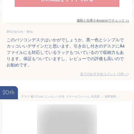
価格と在庫を
Amazon
でチェック
>>
BF373(10代・男性)
このパソコンデスクはいかがでしょうか。黒一色とシンプルで
カッコいいデザインだと思います。引き出し付きのデスクにA4
ファイルにも対応しているラックもついているので収納力もあ
ります。保証もついていますし、レビューでの評価も高いので
お勧めです。
全てのおすすめコメント
(
1
件)
>
20th
デスク 幅121cm コンセント付き スチールフレーム 木目調 （ 送料無料 パソコンデスク PCデスク 学習机 テーブル 机 テレワーク 一人暮らし 棚付き 収納 ワークデスク シンプルデスク 勉強机 在宅 オフィス ）