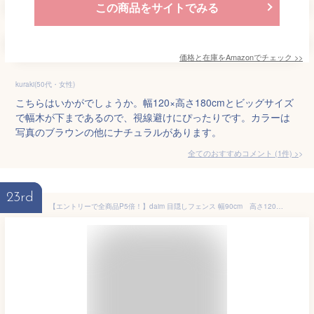
この商品をサイトでみる
価格と在庫を
Amazon
でチェック
>>
kuraki(50代・女性)
こちらはいかがでしょうか。幅120×高さ180cmとビッグサイズ
で幅木が下まであるので、視線避けにぴったりです。カラーは
写真のブラウンの他にナチュラルがあります。
全てのおすすめコメント
(
1
件)
>
23rd
【エントリーで全商品P5倍！】daim 目隠しフェンス 幅90cm 高さ120cm 150cm 180cm ブラウン diy 隣家 境界 フェンス 目隠し 縦型 プランター 庭 仕切り ガーデニングフェンス 花壇 庭造り シンプル おしゃれ 囲い