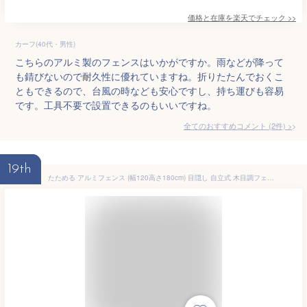
価格と在庫を
楽天
でチェック
>>
カーフ(40代・男性)
こちらのアルミ製のフェンスはいかがですか。雨などが降って
も錆びないので耐久性に優れていますね。折りたたんでおくこ
ともできるので、台風の時なども安心ですし、持ち運びも容易
です。工具不要で設置できるのもいいですね。
全てのおすすめコメント
(
2
件)
>
19th
たためる アルミフェンス (幅120高さ180cm) 目隠し 自立式 木目調フェンス アルミボーダーフェンス アルミ ルーバー 衝立 屋外 固定金具 おしゃれオレフェンス パーテーション ラティス OF1218送料無料 土日出荷OK