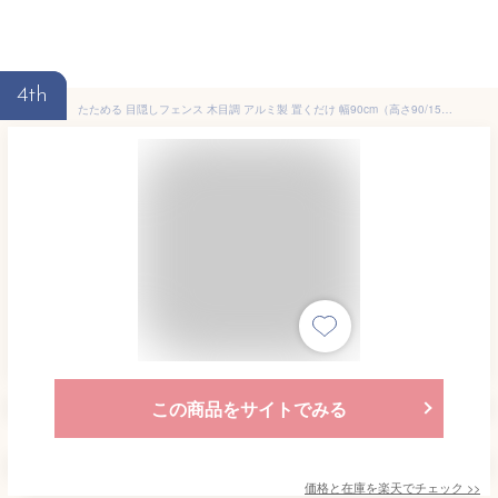
4th
たためる 目隠しフェンス 木目調 アルミ製 置くだけ 幅90cm（高さ90/150/180cm） 選べる 3 サイズ・カラー｜自立式 目隠しパネル ルーバーフェンス フェンス パーテーション 屋外 庭 おしゃれ｜オレフェンス OF0909 OF0915 OF0918 アルマックス ALMAX 土日出荷OK
この商品をサイトでみる
価格と在庫を
楽天
でチェック
>>