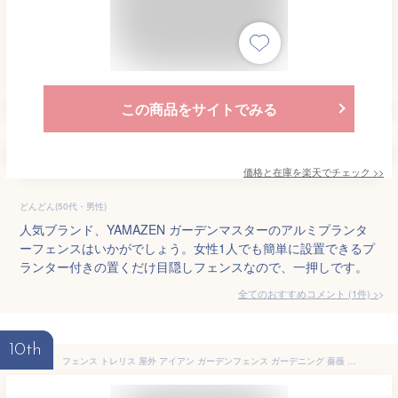
この商品をサイトでみる
価格と在庫を
楽天
でチェック
>>
どんどん(50代・男性)
人気ブランド、YAMAZEN ガーデンマスターのアルミプランタ
ーフェンスはいかがでしょう。女性1人でも簡単に設置できるプ
ランター付きの置くだけ目隠しフェンスなので、一押しです。
全てのおすすめコメント
(
1
件)
>
10th
フェンス トレリス 屋外 アイアン ガーデンフェンス ガーデニング 薔薇 プランター 目隠し 置くだけ 庭 簡単 アイアンフェンス ガーデン ハイタイプ 柵 おしゃれ 簡単取り付け 簡単設置 本体 園芸 鉄 つる性植物 バラ 誘引 隣家