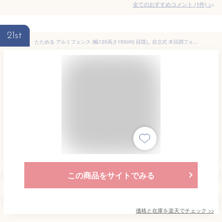
全てのおすすめコメント
(
1
件)
>
21st
たためる アルミフェンス (幅120高さ150cm) 目隠し 自立式 木目調フェンス アルミボーダーフェンス アルミ ルーバー 衝立 屋外 固定金具 おしゃれオレフェンス パーテーション 柱 間仕切り ラティス OF1215 アルマックスあす楽 土日出荷OK
この商品をサイトでみる
価格と在庫を
楽天
でチェック
>>