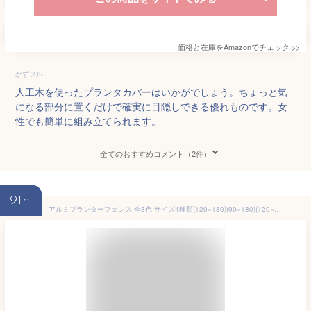
価格と在庫を
Amazon
でチェック
>>
かずフル
人工木を使ったプランタカバーはいかがでしょう。ちょっと気
になる部分に置くだけで確実に目隠しできる優れものです。女
性でも簡単に組み立てられます。
全てのおすすめコメント（2件）
9th
アルミプランターフェンス 全3色 サイズ4種類(120×180)(90×180)(120×149)(90×149) 目隠し フェンス プランター ガーデンラティス プランターボックス 花壇フェンス おしゃれ 山善 YAMAZEN ガーデンマスター 【送料無料】