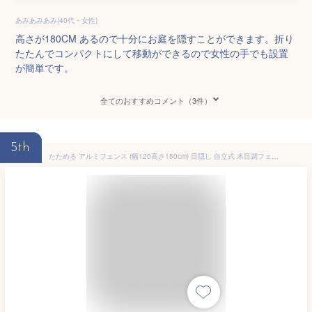
あみあみあみ(40代・女性)
高さが180CM あるので十分にお庭を隠すことができます。折り
たたんでコンパクトにして移動ができるので女性の手でも設置
が簡単です。
全てのおすすめコメント（3件）
5th
たためる アルミフェンス (幅120高さ150cm) 目隠し 自立式 木目調フェンス アルミボーダーフェンス アルミ 衝立 屋外 おしゃれオレフェンス パーテーション 柱 間仕切り ラティス OF1215 アルマックス土日出荷OK