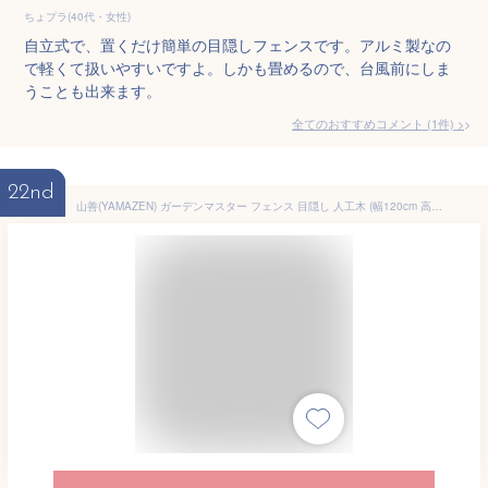
ちょプラ(40代・女性)
自立式で、置くだけ簡単の目隠しフェンスです。アルミ製なの
で軽くて扱いやすいですよ。しかも畳めるので、台風前にしま
うことも出来ます。
全てのおすすめコメント
(
1
件)
>
22nd
山善(YAMAZEN) ガーデンマスター フェンス 目隠し 人工木 (幅120cm 高さ180cm) ブラウン YWBF-1218(BR)