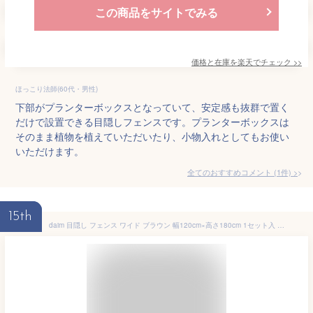
この商品をサイトでみる
価格と在庫を
楽天
でチェック
>>
ほっこり法師(60代・男性)
下部がプランターボックスとなっていて、安定感も抜群で置く
だけで設置できる目隠しフェンスです。プランターボックスは
そのまま植物を植えていただいたり、小物入れとしてもお使い
いただけます。
全てのおすすめコメント
(
1
件)
>
15th
daim 目隠し フェンス ワイド ブラウン 幅120cm×高さ180cm 1セット入 DIY 目隠し フェンス 屋外 ガーデン 花壇 ガーデニング 柵 庭 ルーバー エクステリア