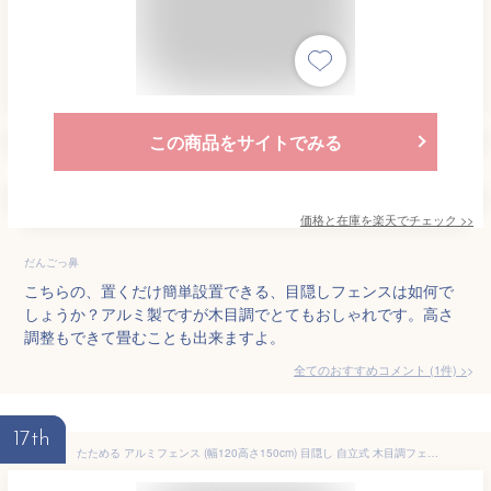
この商品をサイトでみる
価格と在庫を
楽天
でチェック
>>
だんごっ鼻
こちらの、置くだけ簡単設置できる、目隠しフェンスは如何で
しょうか？アルミ製ですが木目調でとてもおしゃれです。高さ
調整もできて畳むことも出来ますよ。
全てのおすすめコメント
(
1
件)
>
17th
たためる アルミフェンス (幅120高さ150cm) 目隠し 自立式 木目調フェンス アルミボーダーフェンス アルミ 衝立 屋外 おしゃれオレフェンス パーテーション 柱 間仕切り ラティス OF1215 アルマックス土日出荷OK