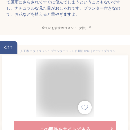
て風雨にさらされてすぐに傷んでしまうということもないです
し、ナチュラルな見た目がおしゃれです。プランター付きなの
で、お花などを植えると華やぎますよ。
全てのおすすめコメント（2件）
8th
人工木 スタイリッシュ プランターフレンド II型 1260 [アッシュブラウン] aks-38692 JJ PROHOME 人工木 組み立て式 フェンス 垣 目隠し 横長 鉢カバー
この商品をサイトでみる