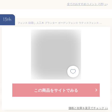
全てのおすすめコメント
(
1
件)
>
13th
フェンス 目隠し 人工木 プランター ガーデンフェンス ラティスフェンス 選べる 置くだけ 人工木プランター ボックス ハンギング 目隠し 仕切り フラワーラティス ルーバー ナチュラル おしゃれ 樹脂 屋外 あす楽
この商品をサイトでみる
価格と在庫を
楽天
でチェック
>>