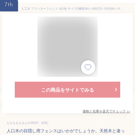
7th
人工木 プランターフェンス 全2色 サイズ3種類(90×180)(72×150)(56×150) YPF-1890/1570/1550 目隠し フェンス プランター ガーデンラティス プランターボックス 花壇 おしゃれ 山善 YAMAZEN ガーデンマスター 【送料無料】
この商品をサイトでみる
価格と在庫を
楽天
でチェック
>>
ももももももんが(50代・女性)
人口木の目隠し用フェンスはいかがでしょうか。天然木と違っ