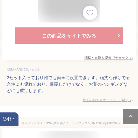
この商品をサイトでみる
価格と在庫を
楽天
でチェック
>>
KUMIKAN(40代・女性)
2セット入っており誰でも簡単に設置できます。頑丈な作りで耐
久性にも優れており、目隠しだけでなく、お花のハンギングな
どにも重宝します。
全てのおすすめコメント
(
6
件)
>
24th
オレフェンス OF1209(木目調ナチュラルブラウン) 幅120×高さ90cm フェンス 二つ折り 折り畳み アルミ 柱 目隠し お洒落 木目調 屋外 室内 屋内 間仕切り オフィス ゲート 固定金具 連結 ラティス ボーダーフェンス 簡易 おしゃれ パーテーション アルマックス