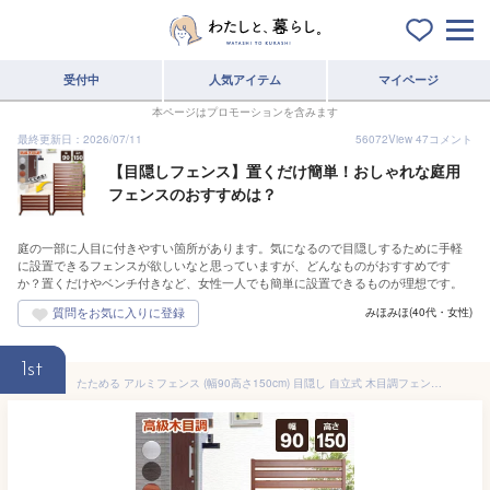
受付中
人気アイテム
マイページ
本ページはプロモーションを含みます
最終更新日：2026/07/11
56072
View
47
コメント
【目隠しフェンス】置くだけ簡単！おしゃれな庭用
フェンスのおすすめは？
庭の一部に人目に付きやすい箇所があります。気になるので目隠しするために手軽
に設置できるフェンスが欲しいなと思っていますが、どんなものがおすすめです
か？置くだけやベンチ付きなど、女性一人でも簡単に設置できるものが理想です。
みほみほ(40代・女性)
1st
たためる アルミフェンス (幅90高さ150cm) 目隠し 自立式 木目調フェンス アルミボーダーフェンス アルミ 衝立 屋外 おしゃれオレフェンス パーテーション 柱 ラティス OF0915 アルマックス土日出荷OK