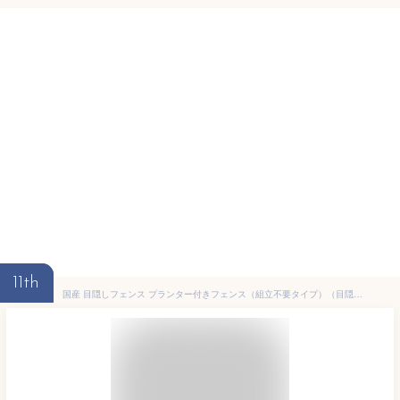
11th
国産 目隠しフェンス プランター付きフェンス（組立不要タイプ）（目隠しや格子、大和塀など全12種から）【フェンス＋プランター】高さ1500mm×幅739mm×奥行336mm（規格サイズ）庭 目隠し ラティス 木製