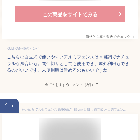
この商品をサイトでみる
価格と在庫を
楽天
でチェック
>>
KUMIKAN(40代・女性)
こちらの自立式で使いやすいアルミフェンスは木目調でナチュ
ラルな風合いも。間仕切りとしても使用でき、屋外利用もでき
るのがいいです。未使用時は畳めるのもいいですね
全てのおすすめコメント（2件）
6th
たためる アルミフェンス (幅90高さ180cm) 目隠し 自立式 木目調フェンス アルミボーダーフェンス アルミ ルーバー 衝立 屋外 固定金具 おしゃれオレフェンス パーテーション 柱 ラティス OF0918 アルマックス送料無料 あす楽 土日出荷OK