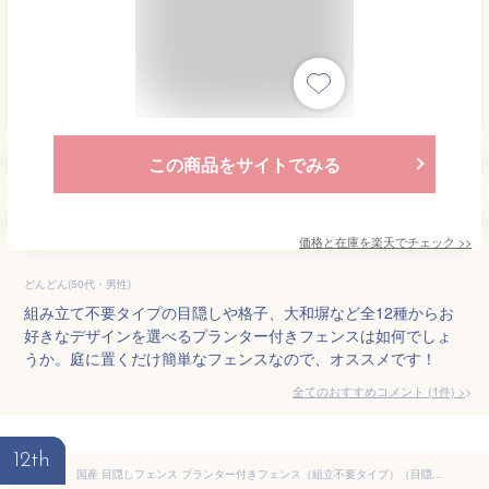
この商品をサイトでみる
価格と在庫を
楽天
でチェック
>>
どんどん(50代・男性)
組み立て不要タイプの目隠しや格子、大和塀など全12種からお
好きなデザインを選べるプランター付きフェンスは如何でしょ
うか。庭に置くだけ簡単なフェンスなので、オススメです！
全てのおすすめコメント
(
1
件)
>
12th
国産 目隠しフェンス プランター付きフェンス（組立不要タイプ）（目隠しや格子、大和塀など全12種から）【フェンス＋プランター】高さ1300mm×幅739mm×奥行336mm（規格サイズ）庭 目隠し ラティス 木製