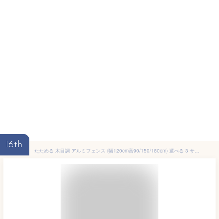
16th
たためる 木目調 アルミフェンス (幅120cm高90/150/180cm) 選べる 3 サイズ・全 6 色OF1209 OF1215 OF1218フェンス 目隠し 置くだけ 自立式 アルミ ベランダ ラティス 衝立 屋外 おしゃれ オレフェンス 柱アルマックス ALMAX 土日出荷OK WES