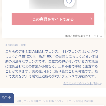
この商品をサイトでみる
価格と在庫を
楽天
でチェック
>>
オロロ(40代・男性)
こちらのアルミ製の目隠しフェンス、オレフェンスはいかがで
しょうか？幅120cm、高さ180cmの目隠しにちょうど良い木目
調のお洒落なフェンスです。自立式の脚が付いているので地面
に埋め込むなどの作業が必要なく、工具不要で手軽に設置する
ことができます。風の強い日には折り畳むことも可能です。軽
くて丈夫なアルミ製で圧迫感の少ないフェンスでお勧めです。
全てのおすすめコメント
(
2
件)
>
20th
目隠しフェンス 樹脂フェンス【DIYコンフォートフェンス/高さ180cm幅90cm板間隔1cm】庭 樹脂 フェンス 目隠し フェンス 隣家 サクリア