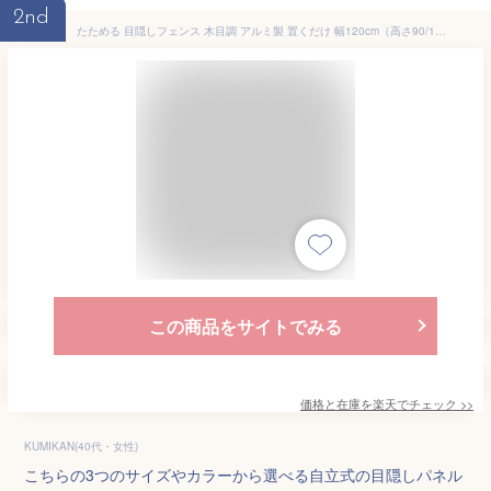
2nd
たためる 目隠しフェンス 木目調 アルミ製 置くだけ 幅120cm（高さ90/150/180cm） 選べる 3 サイズ・カラー｜自立式 目隠しパネル ルーバーフェンス フェンス パーテーション 屋外 庭 おしゃれ｜オレフェンス OF1209 OF1215 OF1218 アルマックス ALMAX 土日出荷OK
この商品をサイトでみる
価格と在庫を
楽天
でチェック
>>
KUMIKAN(40代・女性)
こちらの3つのサイズやカラーから選べる自立式の目隠しパネル