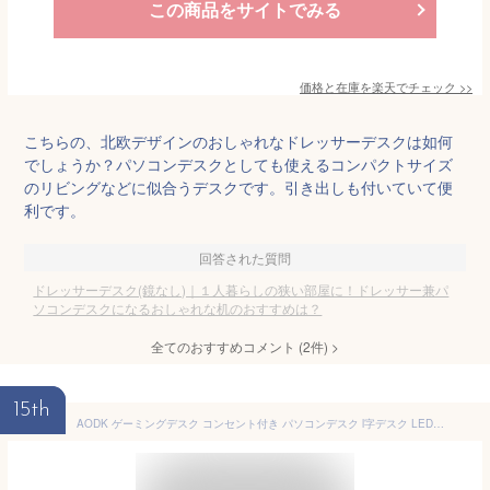
この商品をサイトでみる
価格と在庫を
楽天
でチェック
>>
こちらの、北欧デザインのおしゃれなドレッサーデスクは如何
でしょうか？パソコンデスクとしても使えるコンパクトサイズ
のリビングなどに似合うデスクです。引き出しも付いていて便
利です。
回答された質問
ドレッサーデスク(鏡なし)｜１人暮らしの狭い部屋に！ドレッサー兼パ
ソコンデスクになるおしゃれな机のおすすめは？
全てのおすすめコメント
(
2
件)
>
15th
AODK ゲーミングデスク コンセント付き パソコンデスク l字デスク LEDライト付き デスク 机 幅110 pcデスク 棚付き desk 勉強机 収納 オフィスデスク 仕事用 在宅勤務 組立簡単 ホワイト