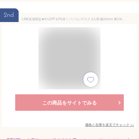
2nd
LINE友達限定★5%OFF＆P2倍！パソコンデスク 2人用 幅200cm 奥行60cm DEWEL テレワーク用 学習机 ツインデスク 引き出し付き PC本体収納棚付き 省スペース ワイドデスク リビング学習デスク デスク 机 勉強机 オフィスデスク ダブルPCデスク 配線収納
この商品をサイトでみる
価格と在庫を
楽天
でチェック
>>