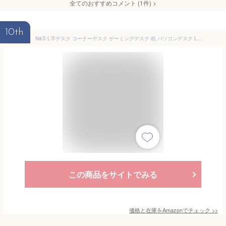
全てのおすすめコメント
(
1
件)
>
10th
N&S L字デスク コーナーデスク ゲーミングデスク 机 パソコンデスク L型 足元フリー設計L字型 木製 幅115cm+80cm コーナーデスク オフィスデスク 在宅勤務 書斎 組立簡単 ブラック/ホワイト/ナチュラル (ホワイト×ホワイト, 60 ×115cm＋40×80cm)
この商品をサイトでみる
価格と在庫を
Amazon
でチェック
>>