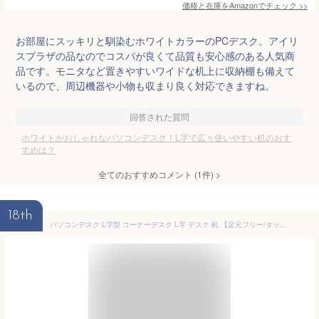
価格と在庫を
Amazon
でチェック
>>
お部屋にスッキリと馴染むホワイトカラーのPCデスク。アイリ
スプラザの品なのでコスパが良くて品質も安心感のある人気商
品です。モニタなど置きやすいワイドな机上に収納棚も備えて
いるので、周辺機器や小物も収まり良く対応できますね。
回答された質問
ホワイトがおしゃれなパソコンデスク！L字で広々使いやすい机のおす
すめは？
全てのおすすめコメント
(
1
件)
>
18th
パソコンデスク L字型 コーナーデスク L字 デスク 机 【足元フリー/タップ収納】 幅140cm 省スペース おしゃれ マーブル 白 ホワイト ゲーミングデスク ワークデスク 在宅 テレワーク 勉強机 学習机 コンセント収納