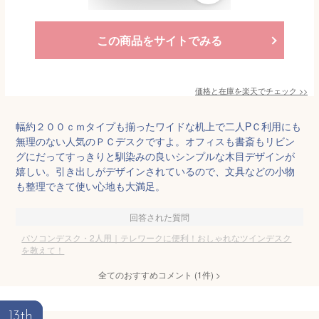
この商品をサイトでみる
価格と在庫を
楽天
でチェック
>>
幅約２００ｃｍタイプも揃ったワイドな机上で二人PＣ利用にも
無理のない人気のＰＣデスクですよ。オフィスも書斎もリビン
グにだってすっきりと馴染みの良いシンプルな木目デザインが
嬉しい。引き出しがデザインされているので、文具などの小物
も整理できて使い心地も大満足。
回答された質問
パソコンデスク・2人用｜テレワークに便利！おしゃれなツインデスク
を教えて！
全てのおすすめコメント
(
1
件)
>
13th