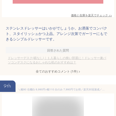
価格と在庫を
楽天
でチェック
>>
ステンレスドレッサーはいかがでしょうか。お洒落でコンパク
ト、スタイリッシュかつ上品。アレンジ次第でガーリーにもで
きるシンプルドレッサーです。
回答された質問
ドレッサーデスク(鏡なし)｜１人暮らしの狭い部屋に！ドレッサー兼パ
ソコンデスクになるおしゃれな机のおすすめは？
全てのおすすめコメント
(
1
件)
>
9th
＼幅90 右棚白 6,990円+幅110 白のみ 7,990円でお得／楽天30冠達成／送料無料 幅90～150 デスク ゲーミングデスク ラック付きデスク パソコンデスク 机 pcデスク モニター台付き L字 l字デスク 収納 PCデスク コーナーデスク 省スペース おしゃれ