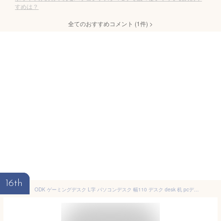
すめは？
全てのおすすめコメント
(
1
件)
>
16th
ODK ゲーミングデスク L字 パソコンデスク 幅110 デスク desk 机 pcデスク 棚付き オフィス ワーク 在宅勤務 桌子 作業机 組立簡単 ホワイト 右棚