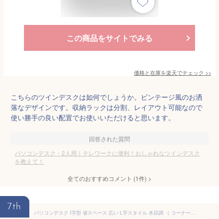
この商品をサイトでみる
価格と在庫を
楽天
でチェック
>>
こちらのツインデスクは如何でしょうか。ビンテージ風のお洒
落なデザインです。収納ラックは分割、レイアウト可能なので
使い勝手の良い配置でお使いいただけると思います。
回答された質問
パソコンデスク・2人用｜テレワークに便利！おしゃれなツインデスク
を教えて！
全てのおすすめコメント
(
1
件)
>
7th
パソコンデスク I字型 省スペース 広い L字スタイル 木目調 （ コーナーデスク 回転 ツインデスク デスク PC パソコン ワークデスク 机 勉強机 小さめ コンパクト 大人 木製 白 ブラウン リビング 収納 棚付き 約 幅 165cm ） 【3980円以上送料無料】