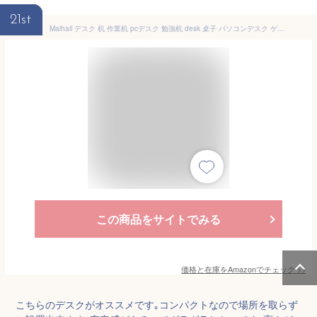
21st
Maihail デスク 机 作業机 pcデスク 勉強机 desk 桌子 パソコンデスク ゲーミング コンパクト 一人暮らし 家具 table 学習机 小さい ワーク gaming desk 幅80*奥行40cm ビンテージ スチールウッド簡易な単板 ビンテージ
この商品をサイトでみる
価格と在庫を
Amazon
でチェック
>>
こちらのデスクがオススメです｡コンパクトなので場所を取らず