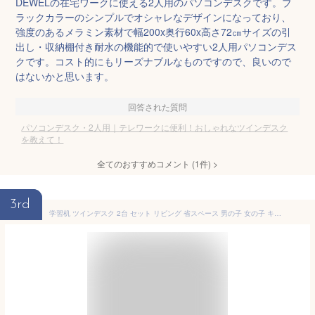
DEWELの在宅ワークに使える2人用のパソコンデスクです。ブ
ラックカラーのシンプルでオシャレなデザインになっており、
強度のあるメラミン素材で幅200x奥行60x高さ72㎝サイズの引
出し・収納棚付き耐水の機能的で使いやすい2人用パソコンデス
クです。コスト的にもリーズナブルなものですので、良いので
はないかと思います。
回答された質問
パソコンデスク・2人用｜テレワークに便利！おしゃれなツインデスク
を教えて！
全てのおすすめコメント
(
1
件)
>
3rd
学習机 ツインデスク 2台 セット リビング 省スペース 男の子 女の子 キッズ 勉強机 大人 子ども 2人用 小学生 収納ラック PCデスク コンパクト ランドセル ホワイトオーク 白 （チェア別売り）