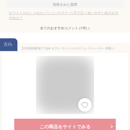
回答された質問
ホワイトがおしゃれなパソコンデスク！L字で広々使いやすい机のおす
すめは？
全てのおすすめコメント
(
1
件)
>
8th
【日本国内配送】O'gre オグレ モジュールステンレスドレッサー 韓国インテリア ガラスカラー選択可能 水平調節脚付きおしゃれ オシャレ コンパクト 可愛い かわいい テーブル 鏡なし 兼用 代わり海外 鏡台 韓国風 化粧台 パソコンデスク サイドテーブル 収納
この商品をサイトでみる