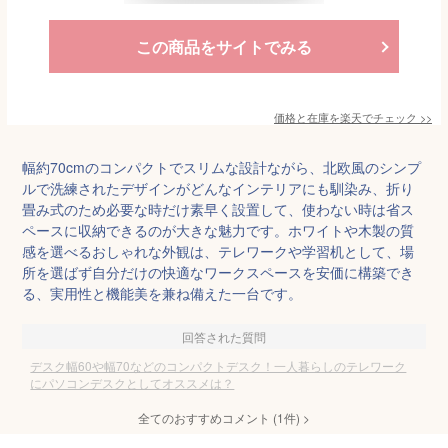
この商品をサイトでみる
価格と在庫を
楽天
でチェック
>>
幅約70cmのコンパクトでスリムな設計ながら、北欧風のシンプ
ルで洗練されたデザインがどんなインテリアにも馴染み、折り
畳み式のため必要な時だけ素早く設置して、使わない時は省ス
ペースに収納できるのが大きな魅力です。ホワイトや木製の質
感を選べるおしゃれな外観は、テレワークや学習机として、場
所を選ばず自分だけの快適なワークスペースを安価に構築でき
る、実用性と機能美を兼ね備えた一台です。
回答された質問
デスク幅60や幅70などのコンパクトデスク！一人暮らしのテレワーク
にパソコンデスクとしてオススメは？
全てのおすすめコメント
(
1
件)
>