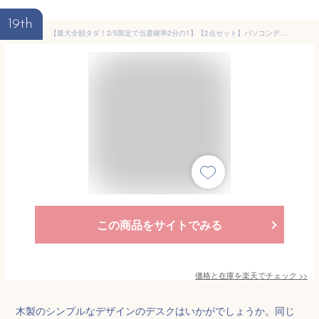
19th
【最大全額タダ！2/5限定で当選確率2分の1】【2点セット】パソコンデスク デスク チェア セット 机 ドレッサー デスクセット 鏡なし 北欧 デスクセット シンプル おしゃれ 一人暮らし 90cm 木製 テーブルセット 勉強机 子ども 椅子付き pcデスク ワークデスク
この商品をサイトでみる
価格と在庫を
楽天
でチェック
>>
木製のシンプルなデザインのデスクはいかがでしょうか。同じ