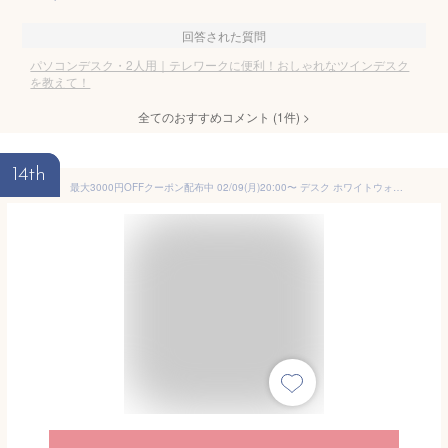
回答された質問
パソコンデスク・2人用｜テレワークに便利！おしゃれなツインデスク
を教えて！
全てのおすすめコメント
(
1
件)
>
14th
最大3000円OFFクーポン配布中 02/09(月)20:00〜 デスク ホワイトウォッシュ 幅90 机 引き出し付き シンプル 90cm幅 リビング用デスク おしゃれ 北欧 ナチュラル フレンチ カントリー調 ガーリー 女の子 インテリア 木製 アンティーク 姫系 ルンバブル ドレッサー 鏡なし