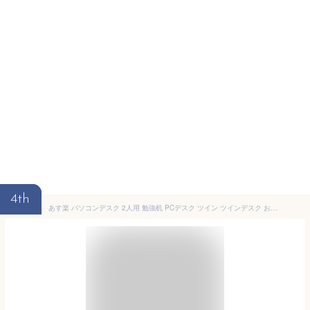
4th
あす楽 パソコンデスク 2人用 勉強机 PCデスク ツイン ツインデスク おしゃれ 安い 北欧 シンプル オフィスデスク 大人 子供 兄弟 本棚 収納 ラック