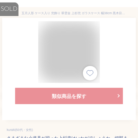
SOLD
五月人形 ケース入り 兜飾り 翠雲金 上杉兜 ガラスケース 幅38cm 黒木目 (fn-4-12) 戦国武将 五月人形ケース飾
類似商品を探す
kuraki(50代・女性)
さまざまな小道具が揃った上杉兜はいかがでしょうか。細部ま