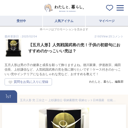
受付中
人気アイテム
マイページ
本ページはプロモーションを含みます
最終更新日：2025/02/04
2193
View
25
コメント
【五月人形】人気戦国武将の兜！子供の初節句にお
すすめのかっこいい兜は？
五月人形は男の子の健康と成長を願って飾りますよね。徳川家康、伊達政宗、織田
信長、上杉謙信など、人気戦国武将の兜を孫に贈りたいです！ケース付きのかっこ
いい兜やインテリアになるおしゃれな兜など、おすすめを教えて！
わたしと、暮らし。編集部
1st
五月人形 兜 三分之一 上杉謙信公 収納素懸兜 収納セット日本国産 伝統工芸品 内閣総理大臣賞 五月人形 兜飾り 戦国武将 端午の節句 こどもの日 初節句 お祝い プレゼント ギフト 海外へのお土産 こだわりの兜 日本文化 日本伝統 日本土産 収納兜飾り