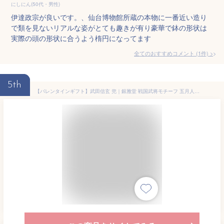
にしにん(50代・男性)
伊達政宗が良いです。、仙台博物館所蔵の本物に一番近い造り
で類を見ないリアルな姿がとても趣きが有り豪華で鉢の形状は
実際の頭の形状に合うよう楕円になってます
全てのおすすめコメント
(
1
件)
>
5th
【バレンタインギフト】武田信玄 兜｜銀雅堂 戦国武将モチーフ 五月人形 端午の節句 コンパクト縁起物インテリア おしゃれ 兜ケース飾り 兜飾り