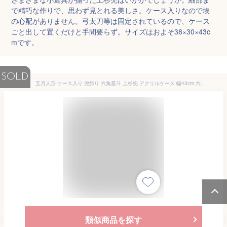
で精巧な作りで、思わず見とれる美しさ。ケース入りなので埃
の心配がありません。弓太刀等は固定されているので、ケース
ごと出して置くだけと手間要らず。サイズはおよそ38×30×43c
mです。
SOLD
五月人形 ケース入り 兜飾り 六角星斗 上杉兜 アクリルケース 幅43cm 六角黒銀ぼかし (fn-5-11) 戦国武将 五月人形ケース飾
類似商品を探す