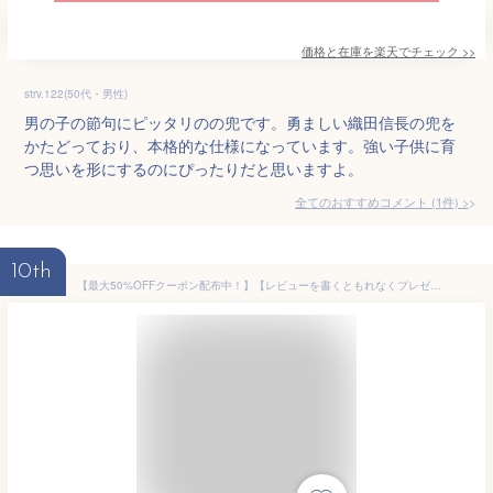
価格と在庫を
楽天
でチェック
>>
strv.122(50代・男性)
男の子の節句にピッタリのの兜です。勇ましい織田信長の兜を
かたどっており、本格的な仕様になっています。強い子供に育
つ思いを形にするのにぴったりだと思いますよ。
全てのおすすめコメント
(
1
件)
>
10th
【最大50%OFFクーポン配布中！】【レビューを書くともれなくプレゼント】 五月人形 徳川家康 おしゃれ 兜 戦国武将 収納飾り 長持兜 端午の節句 初節句 男の子 子供の日 マンションサイズ プレゼント オルゴール 5月人形 コンパクト