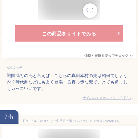
この商品をサイトでみる
価格と在庫を
楽天
でチェック
>>
だんごっ鼻
戦国武将の兜と言えば、こちらの真田幸村の兜は如何でしょう
か？時代劇などにもよく登場する真っ赤な兜で、とても勇まし
くカッコいいです。
全てのおすすめコメント
(
1
件)
>
7th
【P10倍★2/12 9:59まで】五月人形 コンパクト 兜 兜飾り 2025年 おしゃれ 飾り台 高岡銅器 戦国武将兜 オリジナル 道具 出世兜 節句飾り