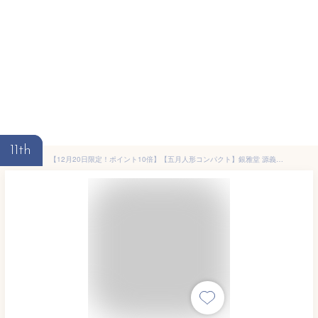
11th
【12月20日限定！ポイント10倍】【五月人形コンパクト】銀雅堂 源義経 兜｜御歳暮 お歳暮 戦国武将 インテリア 5月人形 端午の節句 おしゃれ 兜ケース飾り 兜飾り コンパクト ぎんがどう