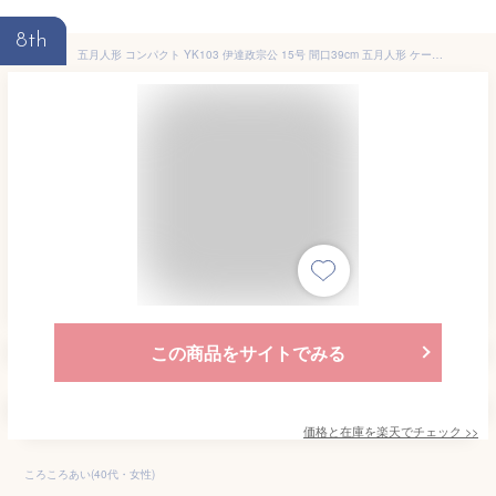
8th
五月人形 コンパクト YK103 伊達政宗公 15号 間口39cm 五月人形 ケース飾り 兜ケース入り飾り 5月人形 陣羽織 写真立オルゴール付 【送料無料】【代引き手数料無料】
この商品をサイトでみる
価格と在庫を
楽天
でチェック
>>
ころころあい(40代・女性)