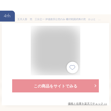
4th
五月人形 兜 三分之一 伊達政宗公兜のみ 櫃付戦国武将の兜 かぶと 兜飾り コンパクト 端午の節句 初節句 お祝い 誕生祝い プレゼント こどもの日 海外へのお土産 こだわりの兜 日本文化 日本伝統 日本土産 菖蒲の節句 伝統工芸 総角結び
この商品をサイトでみる
価格と在庫を
楽天
でチェック
>>