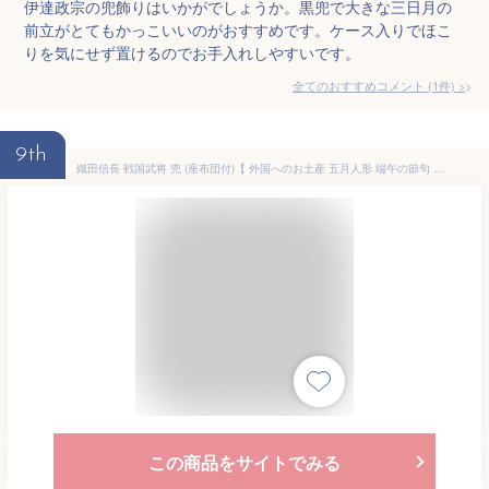
伊達政宗の兜飾りはいかがでしょうか。黒兜で大きな三日月の
前立がとてもかっこいいのがおすすめです。ケース入りでほこ
りを気にせず置けるのでお手入れしやすいです。
全てのおすすめコメント
(
1
件)
>
9th
織田信長 戦国武将 兜 (座布団付)【 外国へのお土産 五月人形 端午の節句 カブト 記念品】 日本製 日本の伝統工芸品 かぶと 立身出世
この商品をサイトでみる