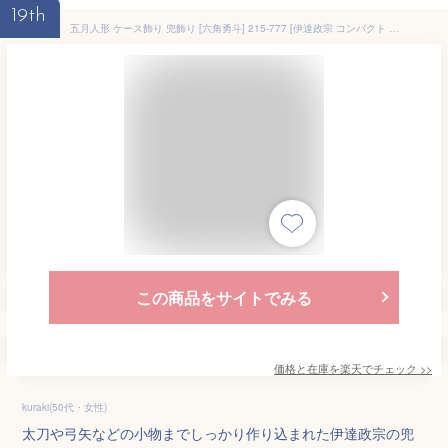
19th
五月人形 ケース飾り 兜飾り [六角勇斗] 215-777 [伊達政宗 コンパクト 戦国 武将 アクリル ケース入り]
この商品をサイトでみる
価格と在庫を
楽天
でチェック
>>
kuraki(50代・女性)
太刀や弓矢などの小物までしっかり作り込まれた伊達政宗の兜