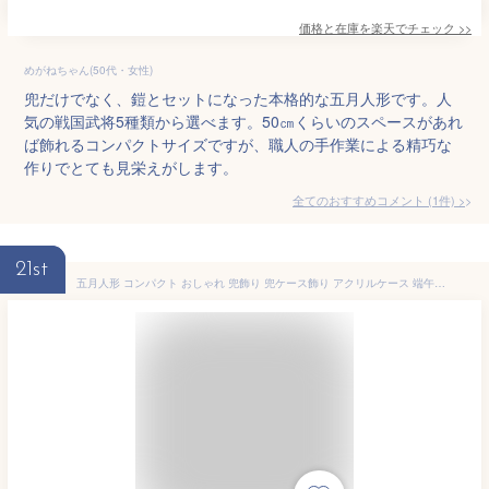
価格と在庫を
楽天
でチェック
>>
めがねちゃん(50代・女性)
兜だけでなく、鎧とセットになった本格的な五月人形です。人
気の戦国武将5種類から選べます。50㎝くらいのスペースがあれ
ば飾れるコンパクトサイズですが、職人の手作業による精巧な
作りでとても見栄えがします。
全てのおすすめコメント
(
1
件)
>
21st
五月人形 コンパクト おしゃれ 兜飾り 兜ケース飾り アクリルケース 端午の節句 5月人形 伊達政宗 上杉謙信 織田信長 真田幸村 徳川家康 武将 Premoの五月人形【名前旗付き】