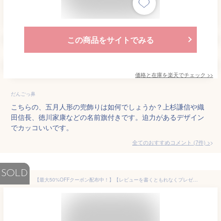
この商品をサイトでみる
価格と在庫を
楽天
でチェック
>>
だんごっ鼻
こちらの、五月人形の兜飾りは如何でしょうか？上杉謙信や織
田信長、徳川家康などの名前旗付きです。迫力があるデザイン
でカッコいいです。
全てのおすすめコメント
(
7
件)
>
SOLD
【最大50%OFFクーポン配布中！】【レビューを書くともれなくプレゼント】 五月人形 伊達政宗 12号 おしゃれ 兜 戦国武将 収納飾り 長持兜 端午の節句 初節句 男の子 子供の日 マンションサイズ プレゼント オルゴール 5月人形 コンパクト