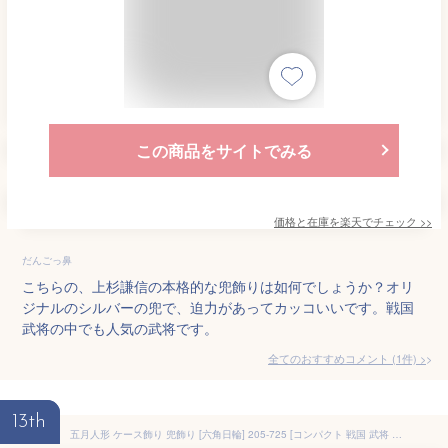
この商品をサイトでみる
価格と在庫を
楽天
でチェック
>>
だんごっ鼻
こちらの、上杉謙信の本格的な兜飾りは如何でしょうか？オリ
ジナルのシルバーの兜で、迫力があってカッコいいです。戦国
武将の中でも人気の武将です。
全てのおすすめコメント
(
1
件)
>
13th
五月人形 ケース飾り 兜飾り [六角日輪] 205-725 [コンパクト 戦国 武将 アクリル ケース入り]