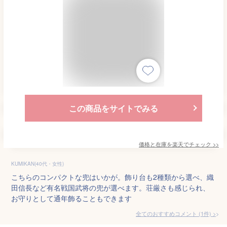
この商品をサイトでみる
価格と在庫を
楽天
でチェック
>>
KUMIKAN(40代・女性)
こちらのコンパクトな兜はいかが。飾り台も2種類から選べ、織
田信長など有名戦国武将の兜が選べます。荘厳さも感じられ、
お守りとして通年飾ることもできます
全てのおすすめコメント
(
1
件)
>