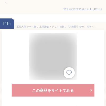
。
全てのおすすめコメント
(
1
件)
>
14th
五月人形 ケース飾り 上杉謙信 アクリル 兜飾り「六角星斗1301」135-735 [戦国 武将]
この商品をサイトでみる