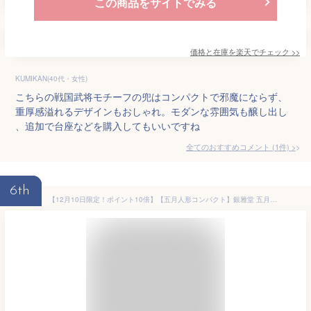
この商品をサイトでみる
価格と在庫を
楽天
でチェック
>>
KUMIKAN(40代・女性)
こちらの戦国武将モチーフの兜はコンパクトで邪魔にならず、
重厚感溢れるデザインもおしゃれ。モダンな雰囲気も醸し出し
、追加で台座などを購入してもいいですね
全てのおすすめコメント
(
1
件)
>
6th
【12月10日限定！ポイント10倍】【五月人形コンパクト】銀雅堂 五月人形 真田幸村 兜｜御歳暮 お歳暮 戦国武将 インテリア 5月人形 端午の節句 おしゃれ 兜ケース飾り 兜飾り コンパクト ぎんがどう