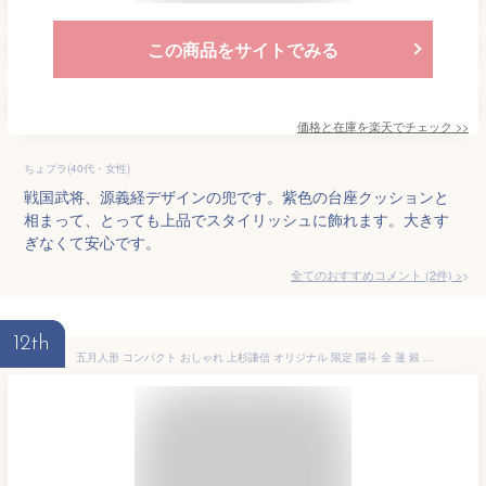
この商品をサイトでみる
価格と在庫を
楽天
でチェック
>>
ちょプラ(40代・女性)
戦国武将、源義経デザインの兜です。紫色の台座クッションと
相まって、とっても上品でスタイリッシュに飾れます。大きす
ぎなくて安心です。
全てのおすすめコメント
(
2
件)
>
12th
五月人形 コンパクト おしゃれ 上杉謙信 オリジナル 限定 陽斗 金 蓮 銀 翔 上杉兜 アクリル ケース 12号 初節句 お祝い 子供の日 兜 デザイン 豪華 本格 松本人形 5月人形 おすすめ 端午の節句 兜飾 S