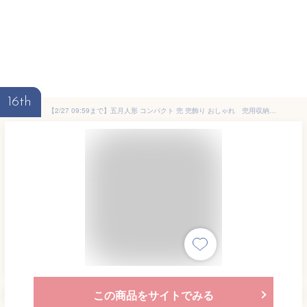
16th
【2/27 09:59まで】五月人形 コンパクト 兜 兜飾り おしゃれ 兜用収納飾り 六角 台つき ミニ 木製 戦国武将兜 皇宸 オリジナル 弓太刀 道具 セット 出世兜 人気 龍神謙信/吉祥龍/龍神伊達/龍王/家康 五月人形
この商品をサイトでみる