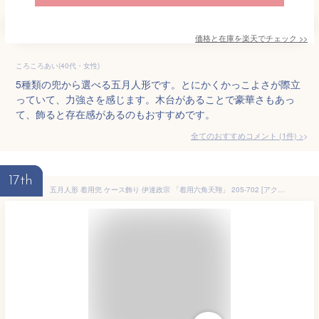
価格と在庫を
楽天
でチェック
>>
ころころあい(40代・女性)
5種類の兜から選べる五月人形です。とにかくかっこよさが際立
っていて、力強さを感じます。木台があることで豪華さもあっ
て、飾ると存在感があるのもおすすめです。
全てのおすすめコメント
(
1
件)
>
17th
五月人形 着用兜 ケース飾り 伊達政宗 「着用六角天翔」 205-702 [アクリル ケース入り 兜飾り]