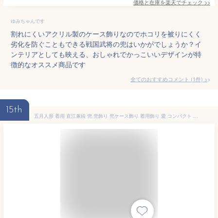
価格と在庫を
楽天
でチェック
>>
ゆみちゃんです
割れにくいアクリル製のケース飾りなのでホコリを被りにくく
劣化を防ぐこともできる戦国武将の兜はいかがでしょうか？イ
ンテリアとしても映える、おしゃれでかっこいいデザインが特
徴的なオススメ商品です
全てのおすすめコメント
(
1
件)
>
15th
五月人形 着用 直江兼続 兜 兜飾り 兜ケース飾り 着用飾り 愛 コンパクト アクリル【031K61】 ケース入り兜飾り/かぶと/おしゃれ/モダン/戦国武将/子供の日/かぶる/数量限定