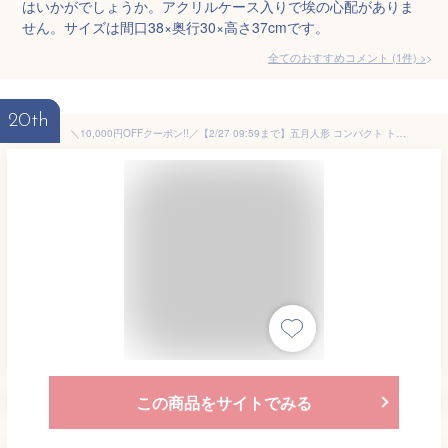
はいかがでしょうか。アクリルケース入りで埃の心配がありま
せん。サイズは間口38×奥行30×高さ37cmです。
全てのおすすめコメント
(
1
件)
>
20th
＼10,000円OFFクーポン!!／【2/27 09:59まで】五月人形 コンパクト ト 兜 兜飾り おしゃれ モダン 5月人形 鎧飾り 選べる五種類 こどもの日 インテリア 男の子 初節句 人気 上杉謙信/伊達政宗/徳川家康/戦国武将
この商品をサイトでみる