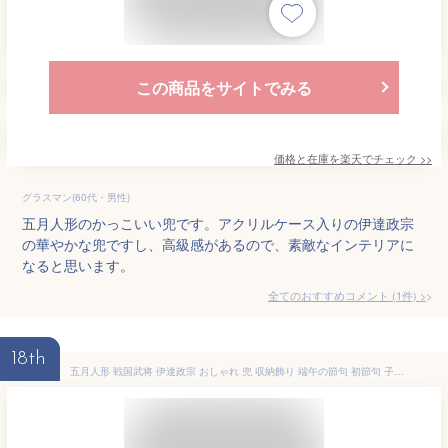
この商品をサイトでみる
価格と在庫を
楽天
でチェック
>>
グラスマン(60代・男性)
五月人形のかっこいい兜です。アクリルケース入りの伊達政宗
の華やかな兜ですし、高級感があるので、素敵なインテリアに
なると思います。
全てのおすすめコメント
(
1
件)
>
18th
五月人形 戦国武将 伊達政宗 おしゃれ 兜 収納飾り 端午の節句 初節句 子供の日 TKN08