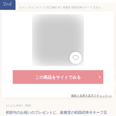
2nd
【バレンタインギフト】直江兼続 兜｜銀雅堂 戦国武将モチーフ 五月人形 端午の節句 コンパクト縁起物インテリア おしゃれ 兜ケース飾り 兜飾り
この商品をサイトでみる
価格と在庫を
楽天
でチェック
>>
どんどん(50代・男性)
初節句のお祝いのプレゼントに、銀雅堂の戦国武将モチーフ五