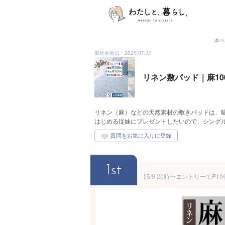
本ペ
最終更新日：2026/07/30
リネン敷パッド｜麻1
リネン（麻）などの天然素材の敷きパッドは、
はじめる従妹にプレゼントしたいので、シング
1st