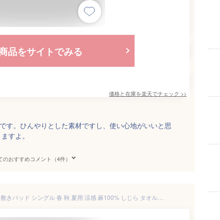
商品をサイトでみる
価格と在庫を
楽天
でチェック
>>
ンです。ひんやりとした素材ですし、使い心地がいいと思
りますよ。
てのおすすめコメント（4件）
夏!早得★最大5,000円クーポン 敷きパッド シングル 春 秋 夏用 涼感 麻100% しじら タオル地 綿100% 両面使えるリバーシブル 詰め物 麻100% ひんやり フランスリネン 天然素材 リネン 洗える ロマンス小杉 敷きパット 敷パッド ベッド