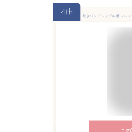
4th
この