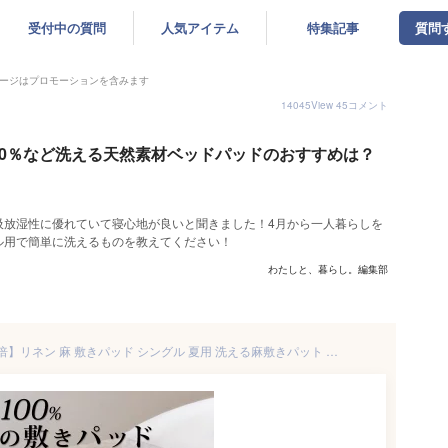
受付中の質問
人気アイテム
特集記事
質問
ージはプロモーションを含みます
14045
View
45
コメント
00％など洗える天然素材ベッドパッドのおすすめは？
吸放湿性に優れていて寝心地が良いと聞きました！4月から一人暮らしを
ル用で簡単に洗えるものを教えてください！
わたしと、暮らし。編集部
【5/9 20時〜エントリーでP10倍】リネン 麻 敷きパッド シングル 夏用 洗える麻敷きパット 麻100％生地＆中綿麻100％（ラミー） ひんやり 麻シーツ 日本製 敷パット