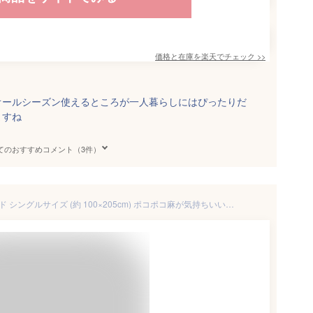
価格と在庫を
楽天
でチェック
>>
オールシーズン使えるところが一人暮らしにはぴったりだ
ますね
てのおすすめコメント（3件）
【楽天1位】麻夢物語 敷きパッド シングルサイズ (約 100×205cm) ポコポコ麻が気持ちいい♪夏 の寝苦しい夜を快適にする 麻 の 敷パッド 【麻 リネン 敷 パッド ベッドパッド シングル 夏 涼しい 洗える ひんやり 敷きパット 敷パット】【父の日 プレゼント ギフト】