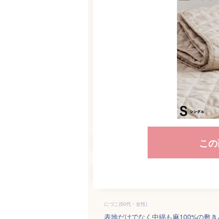
この
にづこ(50代・女性)
表地だけでなく中綿も麻100%の敷