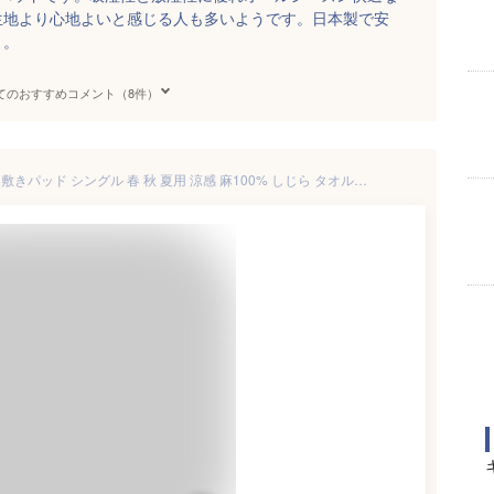
生地より心地よいと感じる人も多いようです。日本製で安
よ。
てのおすすめコメント（8件）
夏!早得★最大5,000円クーポン 敷きパッド シングル 春 秋 夏用 涼感 麻100% しじら タオル地 綿100% 両面使えるリバーシブル 詰め物 麻100% ひんやり フランスリネン 天然素材 リネン 洗える ロマンス小杉 敷きパット 敷パッド ベッド