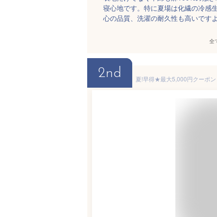
寝心地です。特に夏場は化繊の冷感
心の品質、洗濯の耐久性も高いです
全
2nd