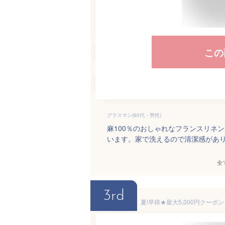
この
グラスマン(60代・男性)
麻100％のおしゃれなフランスリネ
います。家で洗えるので清潔感があ
全
3rd