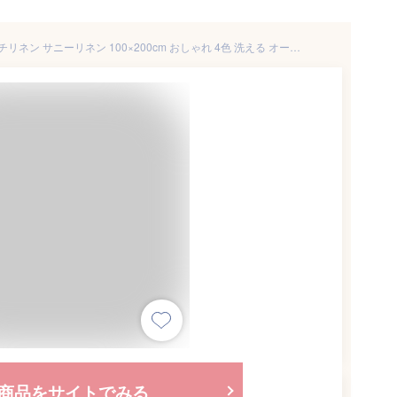
敷きパッド シングル 麻 フレンチリネン サニーリネン 100×200cm おしゃれ 4色 洗える オールシーズン 上質 リネン Sunny linen ベッドパッド ベッドパット 敷きパット 敷パッド 敷パット
商品をサイトでみる