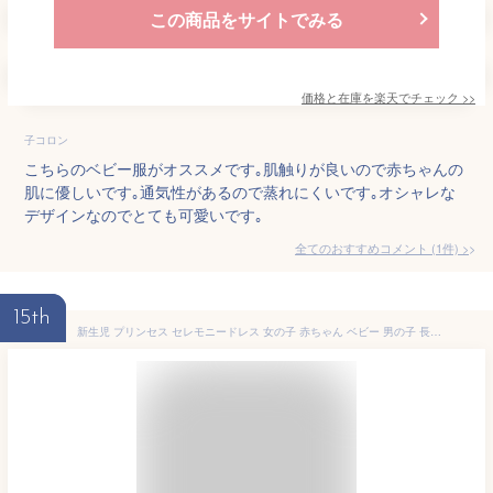
この商品をサイトでみる
価格と在庫を
楽天
でチェック
>>
子コロン
こちらのベビー服がオススメです｡肌触りが良いので赤ちゃんの
肌に優しいです｡通気性があるので蒸れにくいです｡オシャレな
デザインなのでとても可愛いです｡
全てのおすすめコメント
(
1
件)
>
15th
新生児 プリンセス セレモニードレス 女の子 赤ちゃん ベビー 男の子 長袖 かわいい おしゃれ お宮参り 記念日 お披露目 お出かけ 退院着