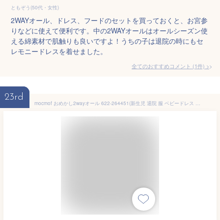
ともぞう(50代・女性)
2WAYオール、ドレス、フードのセットを買っておくと、お宮参
りなどに使えて便利です。中の2WAYオールはオールシーズン使
える綿素材で肌触りも良いですよ！うちの子は退院の時にもセ
レモニードレスを着せました。
全てのおすすめコメント
(
1
件)
>
23rd
mocmof おめかし2wayオール 622-264451(新生児 退院 服 ベビードレス セレモニードレス 女の子 赤ちゃん ツーウェイオール カバーオール ベビー 半袖 春夏 ベビー服 おしゃれ 夏 50 60 70 フォーマル 退院着 ドレスオール)