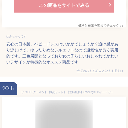
この商品をサイトでみる
価格と在庫を
楽天
でチェック
>>
ゆみちゃんです
安心の日本製、ベビードレスはいかがでしょうか？透け感があ
り涼しげで、ゆったりめなシルエットなので通気性が良く実用
的です。三色展開となっており女の子らしいおしゃれでかわい
いデザインが特徴的なオススメ商品です
全てのおすすめコメント
(
1
件)
>
20th
【5％OFFクーポン】【3点セット】【送料無料】Sweetgirl スイートガール セレモニードレス お宮参り 女の子 男の子 セレモニードレス ピンク 白 新生児 ツーウェイオール スウィートガール ベビードレス ベビー服 赤ちゃん 出産祝い 退院着 ギフト 秋 冬