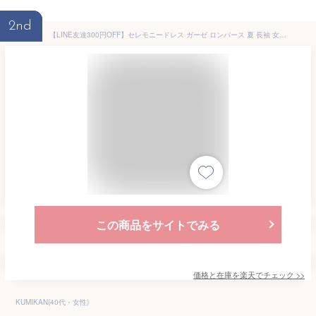
2nd
【LINE友達300円OFF】セレモニードレス ガーゼ ロンパース 夏 長袖 女の子 男の子 前開き 60 70 80 カバーオール 新生児 春 秋 ベビー服 コットン
この商品をサイトでみる
価格と在庫を
楽天
でチェック
>>
KUMIKAN(40代・女性)