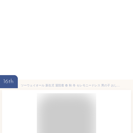
16th
ツーウェイオール 新生児 退院着 春 秋 冬 セレモニードレス 男の子 おしゃれ 春 退院着 女の子 ロンパース 長袖 カバーオール 白 シン