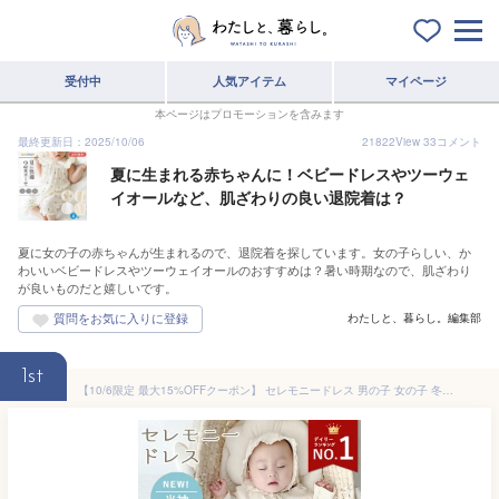
受付中
人気アイテム
マイページ
本ページはプロモーションを含みます
最終更新日：2025/10/06
21822
View
33
コメント
夏に生まれる赤ちゃんに！ベビードレスやツーウェ
イオールなど、肌ざわりの良い退院着は？
夏に女の子の赤ちゃんが生まれるので、退院着を探しています。女の子らしい、か
わいいベビードレスやツーウェイオールのおすすめは？暑い時期なので、肌ざわり
が良いものだと嬉しいです。
わたしと、暮らし。編集部
1st
【10/6限定 最大15%OFFクーポン】 セレモニードレス 男の子 女の子 冬 秋 お宮参り 新生児 退院 長袖 ロンパース ベビー 前開き 赤ちゃん 退院着 秋冬 ベビー服 ワッフルロンパース ベビー セット 帽子 ボンネット 子供服 2点セット 夏 春 半袖 春夏