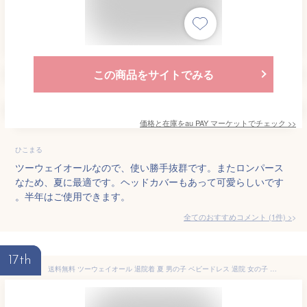
この商品をサイトでみる
価格と在庫を
au PAY マーケット
でチェック
>>
ひこまる
ツーウェイオールなので、使い勝手抜群です。またロンパース
なため、夏に最適です。ヘッドカバーもあって可愛らしいです
。半年はご使用できます。
全てのおすすめコメント
(
1
件)
>
17th
送料無料 ツーウェイオール 退院着 夏 男の子 ベビードレス 退院 女の子 セレモニードレス 男の子 退院 新生児 双子 お宮参り 半袖