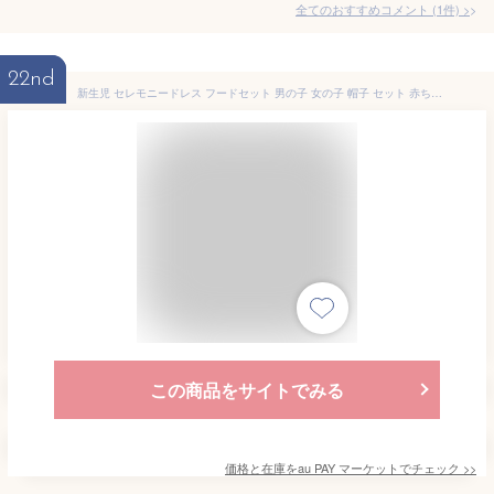
全てのおすすめコメント
(
1
件)
>
22nd
新生児 セレモニードレス フードセット 男の子 女の子 帽子 セット 赤ちゃん 退院着 お宮参り オーガンジー レース 綿 刺繍 ドレス 可愛
この商品をサイトでみる
価格と在庫を
au PAY マーケット
でチェック
>>