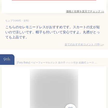
価格と在庫を
楽天
でチェック
>>
ちょプラ(40代・女性)
こちらのセレモニードレスがおすすめです。スカートの丈が短
いので涼しいです。帽子も付いていて安心ですよ。丸襟がとっ
ても上品です。
全てのおすすめコメント
(
1
件)
>
9th
[Fairy Baby] ベビーフォーマルドレス 女の子 ハット付き 結婚式 レース 新生児 お宮参り 退院着 size 59