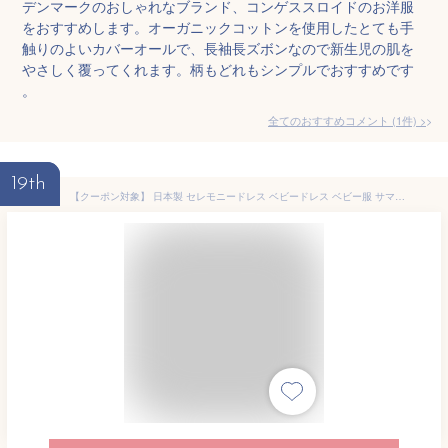
デンマークのおしゃれなブランド、コンゲススロイドのお洋服
をおすすめします。オーガニックコットンを使用したとても手
触りのよいカバーオールで、長袖長ズボンなので新生児の肌を
やさしく覆ってくれます。柄もどれもシンプルでおすすめです
。
全てのおすすめコメント
(
1
件)
>
19th
【クーポン対象】 日本製 セレモニードレス ベビードレス ベビー服 サマーセレモニードレス＆帽子 セット 新生児 男 女 低出産体重児 スモールベビー 40 50 小さい ウェルカムドレス 退院着 出産準備 フォーマル お宮参り 写真撮影 百日祝い 誕生祝い 未熟児 早産