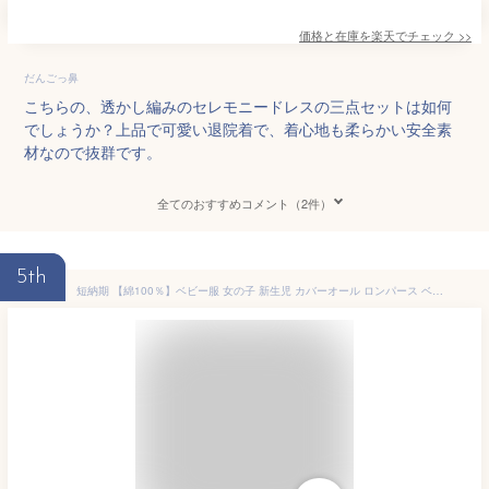
価格と在庫を
楽天
でチェック
>>
だんごっ鼻
こちらの、透かし編みのセレモニードレスの三点セットは如何
でしょうか？上品で可愛い退院着で、着心地も柔らかい安全素
材なので抜群です。
全てのおすすめコメント（2件）
5th
短納期 【綿100％】ベビー服 女の子 新生児 カバーオール ロンパース ベビードレス 1歳 誕生日 退院着 出産祝い 50 60 70 80 ホワイト お宮参り お食い初 赤ちゃん フォーマル おしゃれ 2歳 ハーフバースデー バースデイ 夏服 七五三 プレゼント キッズ ガーリー