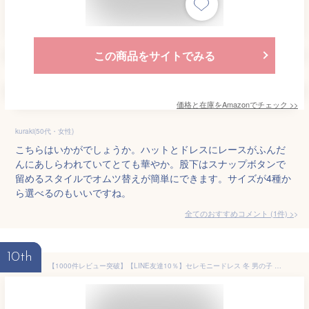
この商品をサイトでみる
価格と在庫を
Amazon
でチェック
>>
kuraki(50代・女性)
こちらはいかがでしょうか。ハットとドレスにレースがふんだ
んにあしらわれていてとても華やか。股下はスナップボタンで
留めるスタイルでオムツ替えが簡単にできます。サイズが4種か
ら選べるのもいいですね。
全てのおすすめコメント
(
1
件)
>
10th
【1000件レビュー突破】【LINE友達10％】セレモニードレス 冬 男の子 女の子 新生児 お宮参り ベビー 赤ちゃん セレモニー ドレス 夏 秋 春 退院着 ベビードレス ツーウェイオール 2wayオール 半袖 涼しい コットン ホワイト 白 50 60 ガーゼ 綿 cocobaby