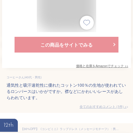
この商品をサイトでみる
価格と在庫を
Amazon
でチェック
>>
コーヒーさん(40代・男性)
通気性と吸汗速乾性に優れたコットン100％の生地が使われてい
るロンパースはいかがですか。襟などにかわいいレースがあし
らわれています。
全てのおすすめコメント
(
1
件)
>
12th
【30%OFF】《コンビミニ》ラップドレス（メッセージモチーフ） : 男の子 女の子 50cm 55cm | ドレスオール 新生児 服 赤ちゃん ベビー ウェア 綿100％ 長袖 夏 退院着 出産祝い かわいい ベビー服 新生児服 おしゃれ 退院 子供服 赤ちゃん服 男児 女児 ベビーウェア 【S】