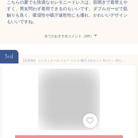
こちらの夏でも快適なセレモニードレスは、前開きで着替えや
すく、男女問わず着用できるのもいいです。ダブルガーゼで肌
触りも良く、吸湿性や吸汗速乾性にも優れ、かわいいデザイン
もいいですね。
全てのおすすめコメント（2件）
3rd
【日本製】 らくらくオール ベビー ドレス 帽子 2点セット Aライン 赤ちゃん 服 セレモニー ショート 50cm 60cm 70cm 綿 男の子 女の子 退院 セレモニー 春 夏 秋 冬 オールシーズン 記念撮影 御祝い おでかけ 退院着 75105_10151