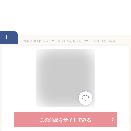
4th
日本製 夏生まれ セレモニードレス 3点 セット サマードレス 透かし編み 2wayドレス 退院着 ボンネット 靴下 男の子 女の子 シンプル ベビー服 プーポ PUPO【メール便OK(10)】
この商品をサイトでみる