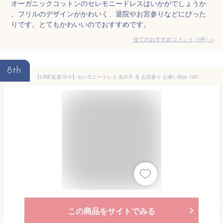
オーガニックコットンのセレモニードレスはいかがでしょうか
。フリルのデザインがかわいく、退院やお宮参りなどにぴった
りです。とてもかわいいのでおすすめです。
全てのおすすめコメント
(
1
件)
>
8th
【LINE友達10％】セレモニードレス 女の子 冬 お宮参り お食い初め 100日祝い ベビードレス 結婚式 お呼ばれ 退院着 新生児 セレモニー ドレス 60 70 80 秋 春 ワンピース 雛祭り 出産祝い 出産準備 綿 コットン 長袖 フォーマル 丸襟 ロンパース付き cocobaby
この商品をサイトでみる