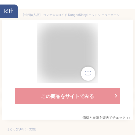
18th
【並行輸入品】 コンゲススロイド KongesSloejd コットン ニューボーン カバーオール newbornonesie ボディースーツ 長袖合わせ 肌着 ロンパース ベビー オーガニック コットン 男の子 女の子 レモン チェリー 北欧 お祝い デンマーク コンゲス スロイド ギフト
この商品をサイトでみる
価格と在庫を
楽天
でチェック
>>
はるっぴ(40代・女性)