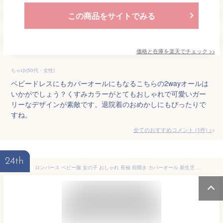
この商品をサイトでみる
価格と在庫を
楽天
でチェック
>>
ちゃゆ(50代・女性)
ベビードレスにもカバーオールにもなるこちらの2wayオールは
いかがでしょう？くすみカラーがとてもおしゃれで可愛いガー
リーなデザインが素敵です。退院着のおめかしにもぴったりで
すね。
全てのおすすめコメント
(
1
件)
>
24th
ロンパース ベビー服 女の子 おしゃれ 長袖 前開き カバーオール 新生児 退院 男の子 可愛い 赤ちゃん キッズ ベビーウェア 外出着 59 66