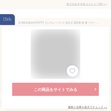
全てのおすすめコメント
(
1
件)
>
13th
【LINE友達300円OFF】セレモニードレス 新生児 退院着 春 夏 ベビー ロンパース 女の子 男の子 帽子 2重 ガーゼ 60 70 80 出産祝い ベビー服 赤ちゃん cocobaby
この商品をサイトでみる
価格と在庫を
楽天
でチェック
>>