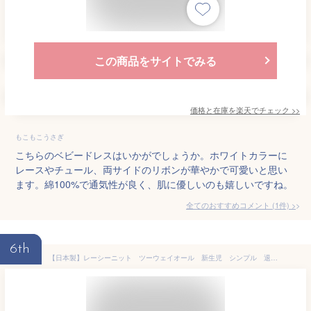
この商品をサイトでみる
価格と在庫を
楽天
でチェック
>>
もこもこうさぎ
こちらのベビードレスはいかがでしょうか。ホワイトカラーに
レースやチュール、両サイドのリボンが華やかで可愛いと思い
ます。綿100%で通気性が良く、肌に優しいのも嬉しいですね。
全てのおすすめコメント
(
1
件)
>
6th
【日本製】レーシーニット ツーウェイオール 新生児 シンプル 退院着 お宮参り オフホワイト ベージュ 日本製ベビー服 2wayオール 綿100％ 男の子 女の子赤ちゃん セレモニー お披露目 ベビードレス カバーオール オーガニックコットンお祝い