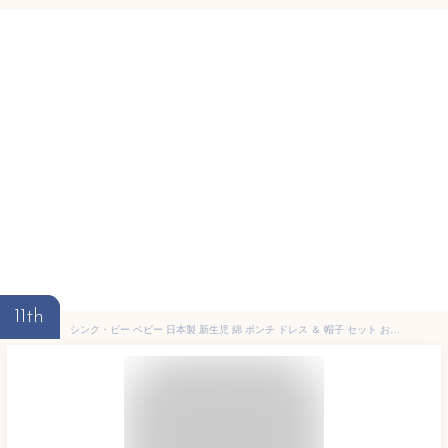
11th
シンク・ビー ベビー 日本製 新生児 綿 ポンチ ドレス ＆ 帽子 セット お宮参り 退院 セレモニードレス 赤ちゃん 男の子 女の子 ロンパース 50～70㎝ オフ ホワイト