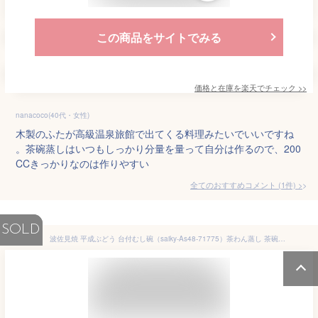
この商品をサイトでみる
価格と在庫を
楽天
でチェック
>>
nanacoco(40代・女性)
木製のふたが高級温泉旅館で出てくる料理みたいでいいですね
。茶碗蒸しはいつもしっかり分量を量って自分は作るので、200
CCきっかりなのは作りやすい
全てのおすすめコメント
(
1
件)
>
SOLD
波佐見焼 平成ぶどう 台付むし碗（saiky-As48-71775）茶わん蒸し 茶碗蒸し