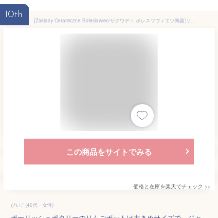
10th
[Zaklady Ceramiczne Boleslawiec/ザクワディ ボレスワヴィエツ陶器]リンゴのポット12.5cm-1168 ポーリッシュポタリー ポーランド陶器
この商品をサイトでみる
価格と在庫を
楽天
でチェック
>>
ぴいこ(40代・女性)
ポーリッシュポタリーのりんごポットは大きめサイズで、ジャ