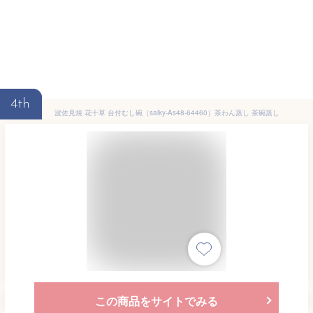
4th
波佐見焼 花十草 台付むし碗（saiky-As48-64460）茶わん蒸し 茶碗蒸し
この商品をサイトでみる