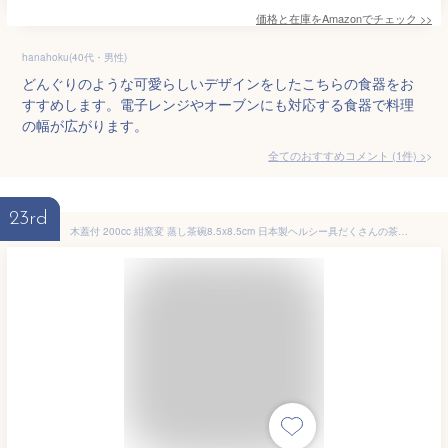
価格と在庫を
Amazon
でチェック
>>
hanahoku(40代・男性)
どんぐりのような可愛らしいデザインをしたこちらの食器をお
すすめします。電子レンジやオーブンにも対応する食器で料理
の幅が広がります。
全てのおすすめコメント
(
1
件)
>
23rd
木蓋付 200cc 紺窯変 蒸し茶碗8.5x8.5cm 日本製ヘルシー具だくさんの茶碗むし 温かい蒸し物業務用 茶碗蒸し容器 蒸茶碗 蒸し碗