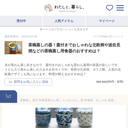
受付中
人気アイテム
マイページ
本ページはプロモーションを含みます
最終更新日：2026/04/09
11714
View
32
コメント
茶碗蒸しの器！蓋付きでおしゃれな北欧柄や波佐見
焼などの茶碗蒸し用食器のおすすめは？
夫が茶わん蒸し好きなので、蓋付きのおしゃれな茶わん蒸用の容器が欲しいです。
うどん入り茶わん蒸しが入る大き目サイズや、有田や九谷焼、ガラス製、人気の北
欧風デザインも気になります。料理が映えるおすすめは？
asa-asa(30代・女性)
1st
茶碗蒸し 染付 和食器茶わん蒸し ちゃわんむし 器 和食器 おしゃれ 食器 蒸し料理 プリンカップ スープボウル スープカップ カップ コップ 蓋物 和カフェ