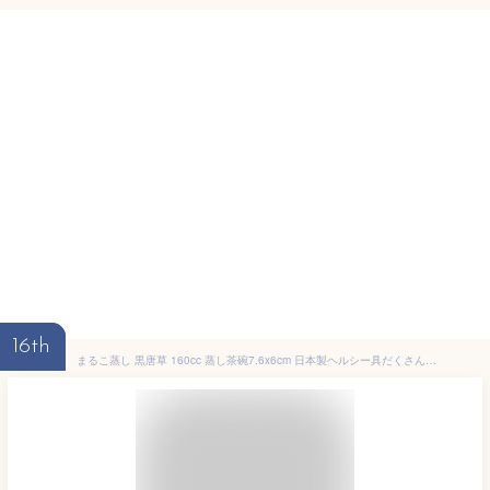
16th
まるこ蒸し 黒唐草 160cc 蒸し茶碗7.6x6cm 日本製ヘルシー具だくさんの茶碗むし 温かい蒸し物業務用 茶碗蒸し容器 蒸茶碗 蒸し碗