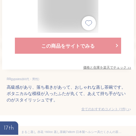
この商品をサイトでみる
価格と在庫を
楽天
でチェック
>>
RRgypsies(60代・男性)
高級感があり、落ち着きがあって、おしゃれな蒸し茶碗です。
ボタニカルな模様が入ったふたが丸くて、あえて持ち手がない
のがスタイリッシュです。
全てのおすすめコメント
(
1
件)
>
17th
まるこ蒸し 赤花 160cc 蒸し茶碗7x8cm 日本製ヘルシー具だくさんの茶碗むし 温かい蒸し物業務用 茶碗蒸し容器 蒸茶碗 蒸し碗