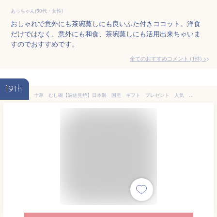
あっちゃん(50代・女性)
おしゃれで意外にも茶碗蒸しにも良いふた付きココット。洋食
だけではなく、意外にも和食、茶碗蒸しにも活用出来ちゃいま
すのでおすすめです。
全てのおすすめコメント
(
1
件)
>
19th
十草 むし碗【波佐見焼】日本製 国産 ギフト プレゼント 人気 おしゃれ 和食器 うつわ はさみ焼き ストライプ 蒸し碗 蓋物 蓋付碗 お正月 康創窯