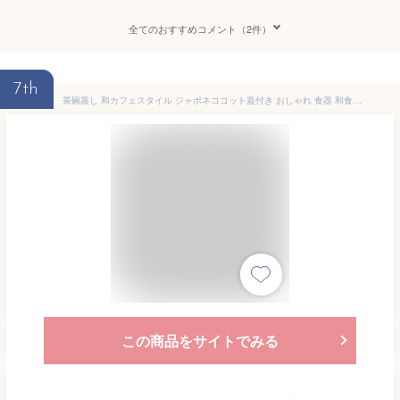
全てのおすすめコメント（2件）
7th
茶碗蒸し 和カフェスタイル ジャポネココット蓋付き おしゃれ 食器 和食器 洋食器 茶碗蒸し 器 茶碗むし 蒸し碗 洋風茶碗蒸し ココット フタ付き スープカップ デザートカップ プリンカップ 和風 洋食器 和食器 磁器 カフェ食器 cafe風 シック モダン かわいい 可愛い
この商品をサイトでみる