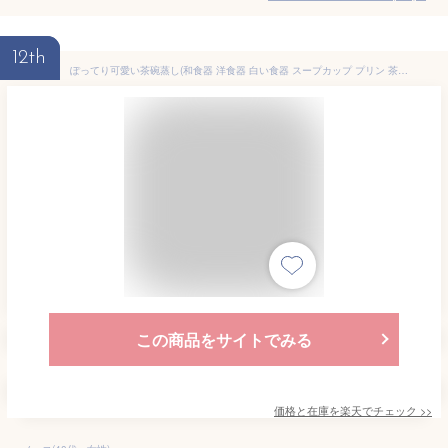
12th
ぽってり可愛い茶碗蒸し(和食器 洋食器 白い食器 スープカップ プリン 茶碗蒸し碗 蓋付き 蓋物 デザートカップ アウトレット込み フタ付き 多治見美濃焼 日本製)
この商品をサイトでみる
価格と在庫を
楽天
でチェック
>>