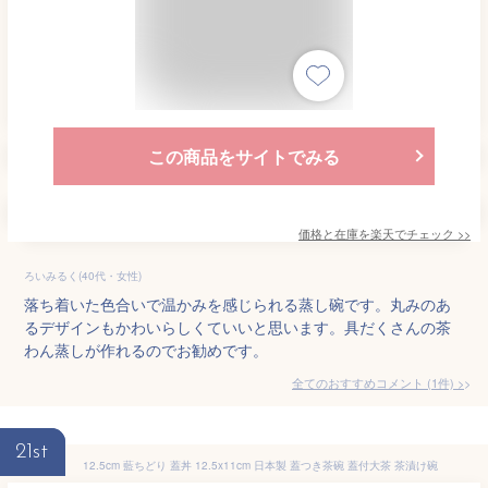
この商品をサイトでみる
価格と在庫を
楽天
でチェック
>>
ろいみるく(40代・女性)
落ち着いた色合いで温かみを感じられる蒸し碗です。丸みのあ
るデザインもかわいらしくていいと思います。具だくさんの茶
わん蒸しが作れるのでお勧めです。
全てのおすすめコメント
(
1
件)
>
21st
12.5cm 藍ちどり 蓋丼 12.5x11cm 日本製 蓋つき茶碗 蓋付大茶 茶漬け碗