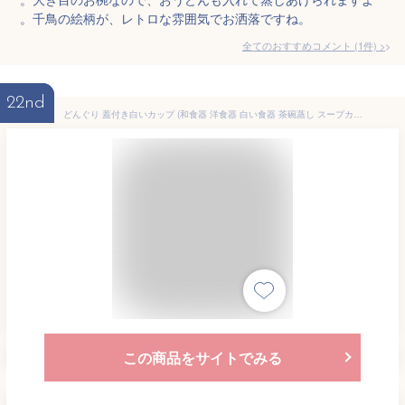
。千鳥の絵柄が、レトロな雰囲気でお洒落ですね。
全てのおすすめコメント
(
1
件)
>
22nd
どんぐり 蓋付き白いカップ (和食器 洋食器 白い食器 茶碗蒸し スープカップ デザートカップ cafe風 アウトレット込み フタ付き 蓋付き 蓋物 業務用 ホテル レストラン 旅館 多治見美濃焼 日本製)
この商品をサイトでみる