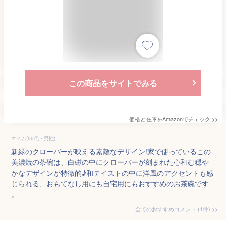
この商品をサイトでみる
価格と在庫を
Amazon
でチェック
>>
エイム(50代・男性)
新緑のクローバーが映える素敵なデザイン!家で使っているこの
美濃焼の茶碗は、白磁の中にクローバーが刻まれた心和む穏や
かなデザインが特徴的♪和テイストの中に洋風のアクセントも感
じられる、おもてなし用にも自宅用にもおすすめのお茶碗です
。
全てのおすすめコメント
(
1
件)
>