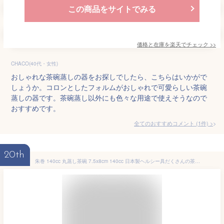
この商品をサイトでみる
価格と在庫を
楽天
でチェック
>>
CHACO(40代・女性)
おしゃれな茶碗蒸しの器をお探しでしたら、こちらはいかがで
しょうか。コロンとしたフォルムがおしゃれで可愛らしい茶碗
蒸しの器です。茶碗蒸し以外にも色々な用途で使えそうなので
おすすめです。
全てのおすすめコメント
(
1
件)
>
20th
朱巻 140cc 丸蒸し茶碗 7.5x8cm 140cc 日本製ヘルシー具だくさんの茶碗むし 温かい蒸し物業務用 茶碗蒸し容器 蒸茶碗 蒸し碗