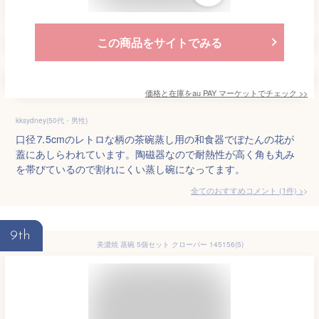
この商品をサイトでみる
価格と在庫を
au PAY マーケット
でチェック
>>
kksydney(50代・男性)
口径⒎5cmのレトロな柄の茶碗蒸し用の和食器でぼたんの花が
蓋にあしらわれています。陶磁器なので耐熱性が高く角も丸み
を帯びているので割れにくい蒸し碗になってます。
全てのおすすめコメント
(
1
件)
>
9th
美濃焼 蒸碗 5個セット クローバー 145156(5)