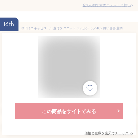
全てのおすすめコメント
(
1
件)
>
18th
楕円ミニキャセロール 蓋付き ココット ラムカン ラメキン 白い食器/蓋物/ふた物/洋食器/おしゃれ/業務用食器
この商品をサイトでみる
価格と在庫を
楽天
でチェック
>>