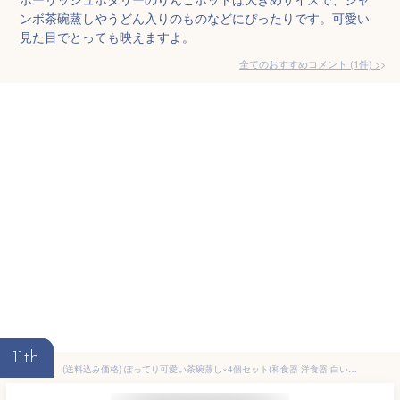
ンボ茶碗蒸しやうどん入りのものなどにぴったりです。可愛い
見た目でとっても映えますよ。
全てのおすすめコメント
(
1
件)
>
11th
(送料込み価格) ぽってり可愛い茶碗蒸し×4個セット(和食器 洋食器 白い食器 スープカップ プリン デザートカップ アウトレット込み フタ付き 多治見美濃焼 日本製)※北海道・沖縄は送料割引