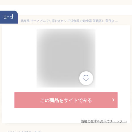
2nd
北欧風 リーフ どんぐり蓋付きカップ(洋食器 北欧食器 茶碗蒸し 蓋付き 茶碗蒸し碗 スープカップ デザートカップ アウトレット込み 上絵 カフェ食器 業務用食器 多治見美濃焼 日本製)
この商品をサイトでみる
価格と在庫を
楽天
でチェック
>>