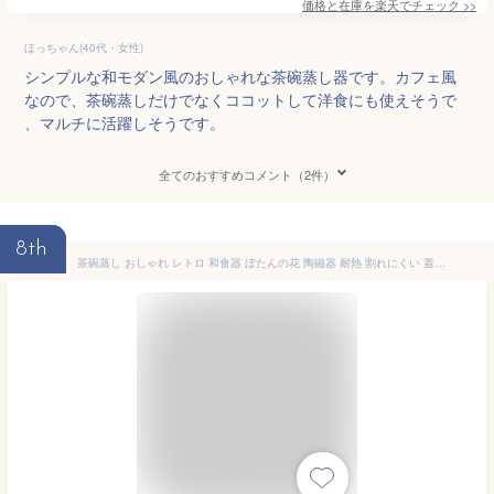
価格と在庫を
楽天
でチェック
>>
ほっちゃん(40代・女性)
シンプルな和モダン風のおしゃれな茶碗蒸し器です。カフェ風
なので、茶碗蒸しだけでなくココットして洋食にも使えそうで
、マルチに活躍しそうです。
全てのおすすめコメント（2件）
8th
茶碗蒸し おしゃれ レトロ 和食器 ぼたんの花 陶磁器 耐熱 割れにくい 蓋付き 蒸し碗 茶碗 豆蒸碗 キッチン用品 台所用品 ホテル用 業務