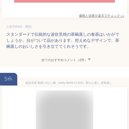
価格と在庫を
楽天
でチェック
>>
八百万(50代・男性)
スタンダードで伝統的な波佐見焼の茶碗蒸しの食器はいかがで
しょうか。台がついて品があります。控えめなデザインで、茶
碗蒸しのおいしさを引き立ててくれそうです。
全てのおすすめコメント（2件）
5th
波佐見焼 駒筋 小むし碗（saiky-As48-21328）茶わん蒸し 茶碗蒸し