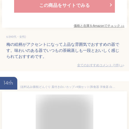
この商品をサイトでみる
価格と在庫を
Amazon
でチェック
>>
s.i(40代・女性)
梅の絵柄がアクセントになって上品な雰囲気でおすすめの器で
す。味わいのある器でいつもの茶碗蒸しも一段とおいしく感じ
られておすすめです。
全てのおすすめコメント
(
1
件)
>
14th
(送料込み価格)どんぐり 蓋付き白いカップ×4個セット(和食器 洋食器 白い食器 茶碗蒸し スープカップ プリン デザートカップ cafe風 アウトレット込み フタ付き 多治見美濃焼)※北海道・沖縄は送料割引