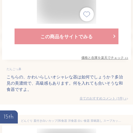
この商品をサイトでみる
価格と在庫を
楽天
でチェック
>>
だんごっ鼻
こちらの、かわいらしいオシャレな器は如何でしょうか？多治
見の美濃焼で、高級感もあります。何を入れても合いそうな和
食器ですよ。
全てのおすすめコメント
(
1
件)
>
15th
どんぐり 蓋付き白いカップ(和食器 洋食器 白い食器 茶碗蒸し スープカップ デザートカップ cafe風 アウトレット込み フタ付き 蓋付き 蓋物 業務用 ホテル レストラン 旅館 多治見美濃焼 日本製)