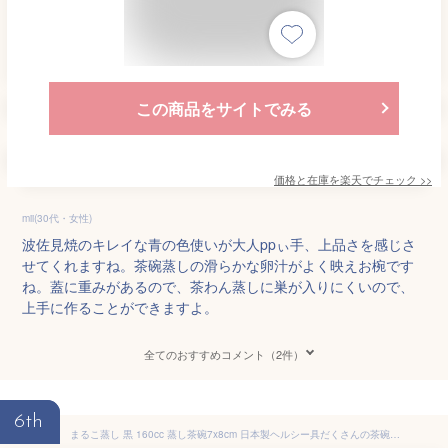
この商品をサイトでみる
価格と在庫を
楽天
でチェック
>>
mii(30代・女性)
波佐見焼のキレイな青の色使いが大人ppぃ手、上品さを感じさ
せてくれますね。茶碗蒸しの滑らかな卵汁がよく映えお椀です
ね。蓋に重みがあるので、茶わん蒸しに巣が入りにくいので、
上手に作ることができますよ。
全てのおすすめコメント（2件）
6th
まるこ蒸し 黒 160cc 蒸し茶碗7x8cm 日本製ヘルシー具だくさんの茶碗むし 温かい蒸し物業務用 茶碗蒸し容器 蒸茶碗 蒸し碗