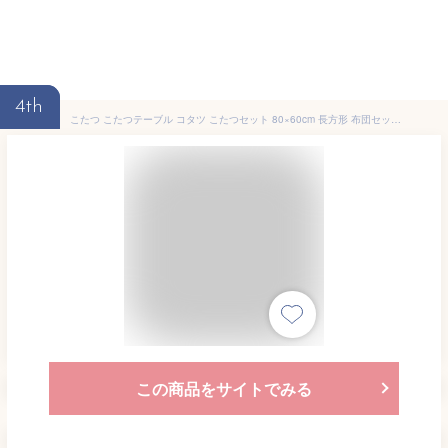
4th
こたつ こたつテーブル コタツ こたつセット 80×60cm 長方形 布団セット こたつ布団 おしゃれ 一人用 ヒーター 折れ脚 折りたたみこたつ 折りたたみ 折れ脚 長方形 省スペース 新生活 山善 YAMAZEN 【送料無料】
この商品をサイトでみる