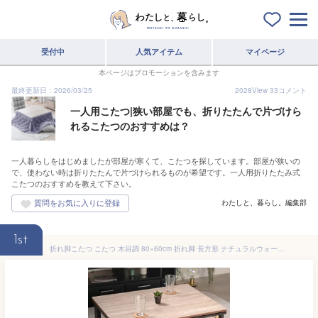
受付中
人気アイテム
マイページ
本ページはプロモーションを含みます
最終更新日：2026/03/25
2028
View
33
コメント
一人用こたつ|狭い部屋でも、折りたたんで片づけら
れるこたつのおすすめは？
一人暮らしをはじめましたが部屋が寒くて、こたつを探しています。部屋が狭いの
で、使わない時は折りたたんで片づけられるものが希望です。一人用折りたたみ式
こたつのおすすめを教えて下さい。
わたしと、暮らし。編集部
1st
折れ脚こたつ こたつ 木目調 80×60cm 折れ脚 長方形 ナチュラルウォールナット 天板 ヒーターユニット メトロ こたつ 一人暮らし 木目 ビンテージ ビンテージこたつ ヴィンテージ リバーシブル ローテーブル 折りたたみ