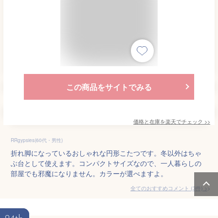
この商品をサイトでみる
価格と在庫を
楽天
でチェック
>>
RRgypsies(60代・男性)
折れ脚になっているおしゃれな円形こたつです。冬以外はちゃ
ぶ台として使えます。コンパクトサイズなので、一人暮らしの
部屋でも邪魔になりません。カラーが選べますよ。
全てのおすすめコメント
(
3
件)
>