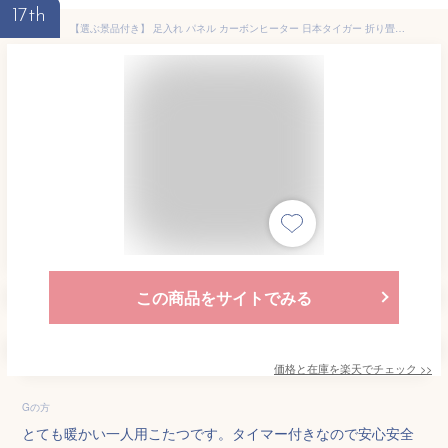
17th
【選ぶ景品付き】 足入れ パネル カーボンヒーター 日本タイガー 折り畳み パネルヒーター 切りタイマー 足温機 デスクヒーター フットヒーター 足温器 足元ヒーター ストーブ テーブル下ヒーター 一人用こたつ 折りたたみ 脚温機 足入れコタツ 一人用こたつ 足ヒーター
この商品をサイトでみる
価格と在庫を
楽天
でチェック
>>
Gの方
とても暖かい一人用こたつです。タイマー付きなので安心安全