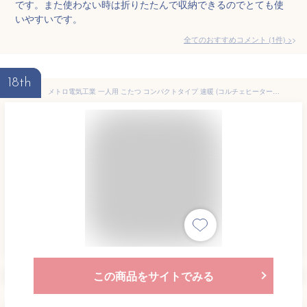
です。また使わない時は折りたたんで収納できるのでとても使
いやすいです。
全てのおすすめコメント
(
1
件)
>
18th
メトロ電気工業 一人用 こたつ コンパクトタイプ 速暖 (コルチェヒーター) (温度調節機能付き) (中間入切スイッチ) ナチュラル MPQ-100(B)
この商品をサイトでみる