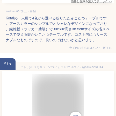
価格と在庫を
楽天
でチェック
>>
aualone(80代以上・男性)
Kotalの一人用で4色から選べる折りたたみこたつテーブルです
。アースカラーのシンプルでオシャレなデザインになっており
、繊維板（ラッカー塗装）で90x60x高さ38.5cmサイズの省スペ
ースで使える暖かいこたつテーブルです。コスト的にもリーズ
ナブルなものですので、良いのではないかと思います。
全てのおすすめコメント
(
1
件)
>
8th
ニトリ(NITORI) リバーシブルこたつ LC23 ホワイト 幅60cm 5692124