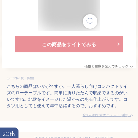
この商品をサイトでみる
価格と在庫を
楽天
でチェック
>>
カーフ(40代・男性)
こちらの商品はいかがですか。一人暮らし向けコンパクトサイ
ズのローテーブルです。簡単に折りたたんで収納できるのがい
いですね。北欧をイメージした温かみのある仕上がりです。コ
タツ用としても使えて年中活躍するので、おすすめです。
全てのおすすめコメント
(
3
件)
>
20th
THANKO 天板角度自在こたつ「こたむき」TNBNKTSGY