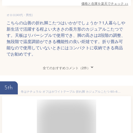
価格と在庫を
楽天
でチェック
>>
オロロ(40代・男性)
こちらの山善の折れ脚こたつはいかがでしょうか？1人暮らしや
新生活で活躍する程よい大きさの長方形のカジュアルこたつで
す。天板はリバーシブルで使用でき、脚の高さは2段階の調整、
無段階で温度調節ができる機能性の良い炬燵です。折り畳み可
能なので使用していないときにはコンパクトに収納できる商品
でお勧めです。
全てのおすすめコメント（2件）
5th
冬はナチュラル オフはホワイトテーブル 折れ脚 カジュアルこたつ 60×60 正方形 こたつ テーブル ホワイト 白 おしゃれ 折り畳み 折れ脚こたつ 安い 激安 一人暮らし 小さい 小さめ 一人用こたつ