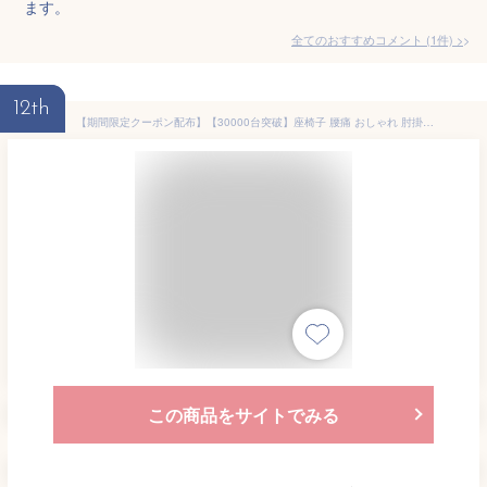
ます。
全てのおすすめコメント
(
1
件)
>
12th
【期間限定クーポン配布】【30000台突破】座椅子 腰痛 おしゃれ 肘掛け リクライニング ハイバック オットマン 座いす 一人用 1人用 コンパクト 1人掛けソファー ソファ リラックスチェア 折りたたみ リビングチェア クッション 一人暮らし こたつ 新生活 送料無料
この商品をサイトでみる