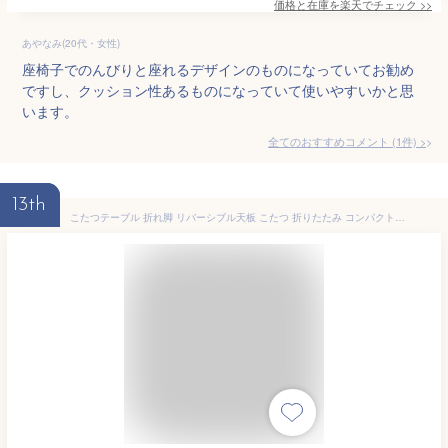
価格と在庫を
楽天
でチェック
>>
あやなみ(20代・女性)
座椅子でのんびりと座れるデザインのものになっていてお勧め
ですし、クッション性あるものになっていて使いやすいかと思
います。
全てのおすすめコメント
(
1
件)
>
13th
こたつテーブル 折れ脚 リバーシブル天板 こたつ 折りたたみ コンパクト収納 省スペース 温度調節無段階 暖房器具 カーボンヒーター 手元スイッチ付 保温 暖炉 一人暮らし シンプル 一人用こたつ 【ユニバーサルstore】 (ブラック, 75×75cm 正方形)