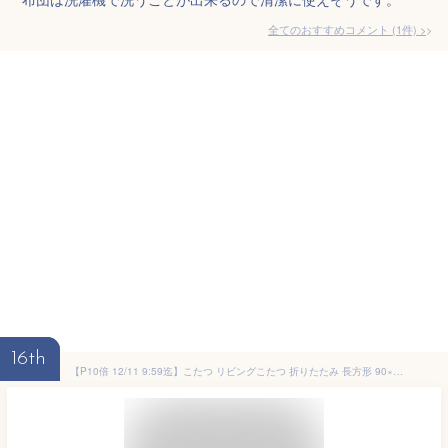
全てのおすすめコメント
(
1
件)
>
16th
【P10倍 12/11 9:59迄】こたつ リビングこたつ 折りたたみ 長方形 90×60cm 300W GFT-90602 アルダーナチュラル 洋風 こたつ コタツ 炬燵 折り畳みこたつ 折れ脚こたつ 新生活 リビング 机 テーブル おしゃれ UV塗装 山善 YAMAZEN 【送料無料】