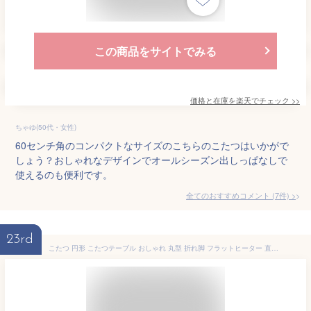
この商品をサイトでみる
価格と在庫を
楽天
でチェック
>>
ちゃゆ(50代・女性)
60センチ角のコンパクトなサイズのこちらのこたつはいかがで
しょう？おしゃれなデザインでオールシーズン出しっぱなしで
使えるのも便利です。
全てのおすすめコメント
(
7
件)
>
23rd
こたつ 円形 こたつテーブル おしゃれ 丸型 折れ脚 フラットヒーター 直径 70cm 丸 テーブル 円形こたつ ローテーブル 小さい コンパクト 一人暮らし 完成品 ホワイト/ナチュラル/ウォールナット TBL500320