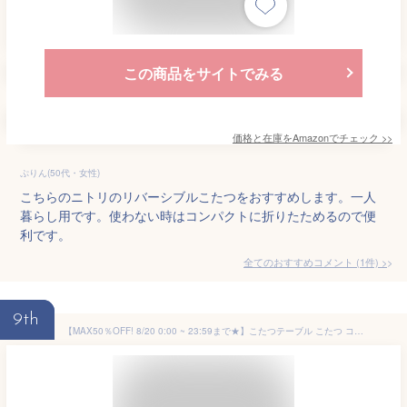
この商品をサイトでみる
価格と在庫を
Amazon
でチェック
>>
ぷりん(50代・女性)
こちらのニトリのリバーシブルこたつをおすすめします。一人
暮らし用です。使わない時はコンパクトに折りたためるので便
利です。
全てのおすすめコメント
(
1
件)
>
9th
【MAX50％OFF! 8/20 0:00 ~ 23:59まで★】こたつテーブル こたつ コタツ 正方形 折り畳み 炬燵 折りたたみ リビングこたつ 幅75 一人暮らし 一人用 二人暮らし ソファ 机 省スペース ローテーブル センターテーブル 木目調 韓国 インテリア コンパクト 小さめ