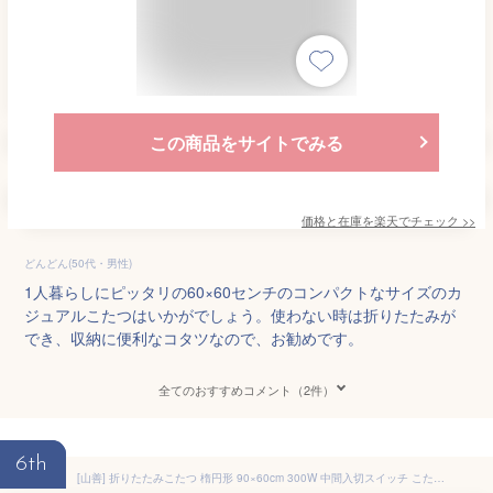
この商品をサイトでみる
価格と在庫を
楽天
でチェック
>>
どんどん(50代・男性)
1人暮らしにピッタリの60×60センチのコンパクトなサイズのカ
ジュアルこたつはいかがでしょう。使わない時は折りたたみが
でき、収納に便利なコタツなので、お勧めです。
全てのおすすめコメント（2件）
6th
[山善] 折りたたみこたつ 楕円形 90×60cm 300W 中間入切スイッチ こたつテーブル コタツ 一人用 おしゃれ ウォルナットブラウン GFT-90602(WBR)