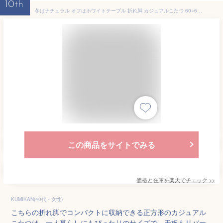
10th
冬はナチュラル オフはホワイトテーブル 折れ脚 カジュアルこたつ 60×60 正方形 こたつ テーブル ホワイト 白 おしゃれ 折り畳み 折れ脚こたつ 安い 激安 一人暮らし 小さい 小さめ 一人用こたつ
この商品をサイトでみる
価格と在庫を
楽天
でチェック
>>
KUMIKAN(40代・女性)
こちらの折れ脚でコンパクトに収納できる正方形のカジュアル
こたつは、一人暮らしにもぴったりのサイズで、天板もリバー