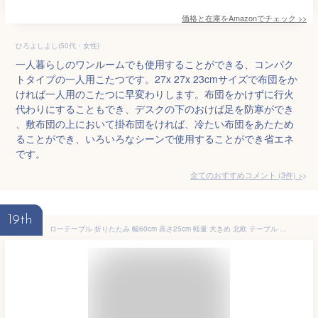
価格と在庫を
Amazon
でチェック
>>
ひろよしよし(50代・女性)
一人暮らしのワンルームでも使用することができる、コンパク
トタイプの一人用こたつです。27x 27x 23cmサイズで布団をか
ければ一人用のこたつに早変わりします。布団をかけずに行火
代わりにすることもでき、デスクの下のおけば足を防寒ができ
、敷布団の上において掛布団をければ、冷たい布団をあたため
ることができ、いろいろなシーンで使用することができ省エネ
です。
全てのおすすめコメント
(
3
件)
>
19th
ローテーブル 折りたたみ 幅60cm 高さ25cm 軽量 大きめ 北欧 テーブル 一人用 アウトドア 折り畳みテーブル パソコン 一人暮らし センターテーブル おしゃれ リビングテーブル こたつ 折れ脚テーブル フォールディングテーブル 折れ脚テーブル コンパクト 木製ローテーブル