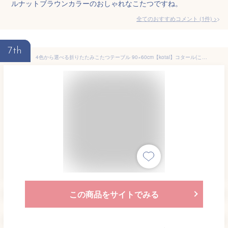
ルナットブラウンカラーのおしゃれなこたつですね。
全てのおすすめコメント
(
1
件)
>
7th
4色から選べる折りたたみこたつテーブル 90×60cm【kotal】コタール(こたつ 折りたたみ テーブル 完成品 折れ脚 折り畳み 机 コンパクト 一人用 長方形 八角形 省スペース 一人暮らし アースカラー デスクワーク 冬 家電 白 黒 ピンク ブルーグレー おしゃれ 可愛い
この商品をサイトでみる