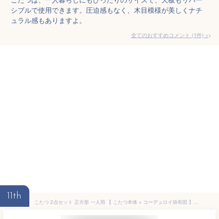
シブルで使用できます。圧迫感もなく、木目模様が美しくナチ
ュラル感もありますよ。
全てのおすすめコメント
(
1
件)
>
11th
こたつ 2点セット 正方形 一人用 【 こたつ本体 + コーデュロイ掛布団 】 69×69cm 木目 リバーシブル天板 省スペース 洗える ラベンダーグレー 68140011(85436)