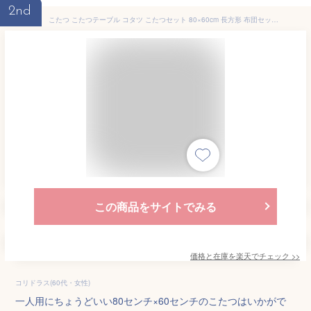
2nd
こたつ こたつテーブル コタツ こたつセット 80×60cm 長方形 布団セット こたつ布団 おしゃれ 一人用 ヒーター 折れ脚 折りたたみこたつ NCF-80602 折りたたみ 折れ脚 長方形 省スペース 新生活 山善 YAMAZEN 【送料無料】
この商品をサイトでみる
価格と在庫を
楽天
でチェック
>>
コリドラス(60代・女性)
一人用にちょうどいい80センチ×60センチのこたつはいかがで