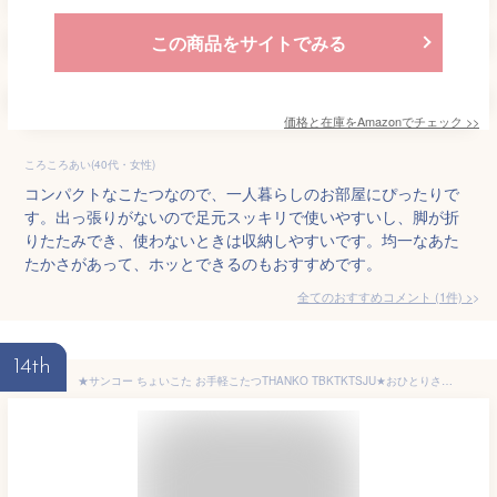
この商品をサイトでみる
価格と在庫を
Amazon
でチェック
>>
ころころあい(40代・女性)
コンパクトなこたつなので、一人暮らしのお部屋にぴったりで
す。出っ張りがないので足元スッキリで使いやすいし、脚が折
りたたみでき、使わないときは収納しやすいです。均一なあた
たかさがあって、ホッとできるのもおすすめです。
全てのおすすめコメント
(
1
件)
>
14th
★サンコー ちょいこた お手軽こたつTHANKO TBKTKTSJU★おひとりさまコタツであったか生活省スペース且つ省エネなコンパクトこたつ♪★最高48度の5段階温度調整★フリース＆ボア素材でバツグンの保温性★折りたたみ式こたつ♪