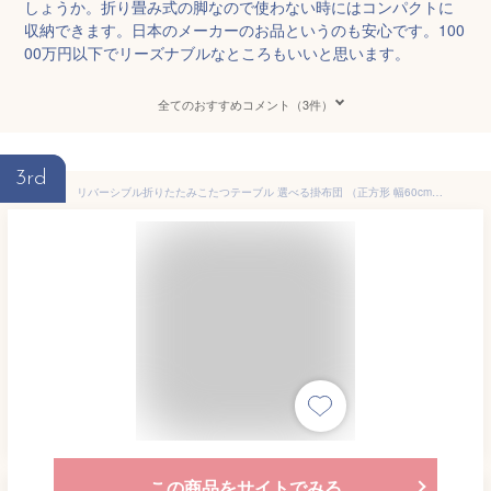
しょうか。折り畳み式の脚なので使わない時にはコンパクトに
収納できます。日本のメーカーのお品というのも安心です。100
00万円以下でリーズナブルなところもいいと思います。
全てのおすすめコメント（3件）
3rd
リバーシブル折りたたみこたつテーブル 選べる掛布団 （正方形 幅60cm）【キューブ・ユイ・メレンゲタッチ】(こたつ 正方形 こたつテーブル 白 かわいい 一人用 掛け布団 敷布団 セット コタツ 可愛い 一人暮らし こたつ布団 洗える 炬燵 家電 季節家電 ミニこたつ)
この商品をサイトでみる