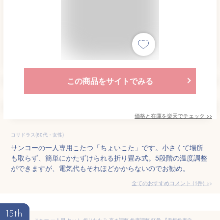
この商品をサイトでみる
価格と在庫を
楽天
でチェック
>>
コリドラス(60代・女性)
サンコーの一人専用こたつ「ちょいこた」です。小さくて場所
も取らず、簡単にかたずけられる折り畳み式。5段階の温度調整
ができますが、電気代もそれほどかからないのでお勧め。
全てのおすすめコメント
(
1
件)
>
15th
こたつ 一人用 セット 折りたたみ 高さ調整 角度調整 軽量 【天板角度自在こたつ「こたむき」】【送料無料】 足元ヒーター おひとり様 温