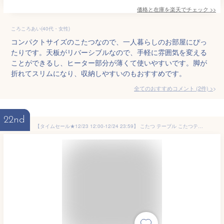
価格と在庫を
楽天
でチェック
>>
ころころあい(40代・女性)
コンパクトサイズのこたつなので、一人暮らしのお部屋にぴっ
たりです。天板がリバーシブルなので、手軽に雰囲気を変える
ことができるし、ヒーター部分が薄くて使いやすいです。脚が
折れてスリムになり、収納しやすいのもおすすめです。
全てのおすすめコメント
(
2
件)
>
22nd
【タイムセール★12/23 12:00-12/24 23:59】 こたつ テーブル こたつテーブル 正方形 一人用 こたつ台 コンパクト「カジュアルこたつ台」60×60cm センターテーブル ローテーブル おしゃれ 一人暮らし テレワーク 在宅勤務 デスク 机【返品不可】 省エネ