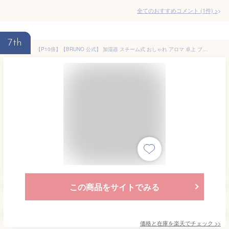
全てのおすすめコメント
(
1
件)
>
7th
【P10倍】【BRUNO 公式】 加湿器 スチーム式 おしゃれ アロマ 卓上 ブルーノ ハイブリッド 超音波 お手入れ簡単 花粉 おすすめ 寝室 リビング スタイリッシュ インテリア COLUMN MIST 引っ越し祝い 入学祝い
この商品をサイトでみる
価格と在庫を
楽天
でチェック
>>