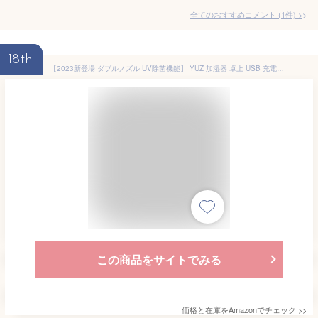
全てのおすすめコメント
(
1
件)
>
18th
【2023新登場 ダブルノズル UV除菌機能】 YUZ 加湿器 卓上 USB 充電式 小型 静音 500ml 大容量 アロマ 次亜塩素酸水 対応 大容量バッテリー 残量表示 超音波式 2段階切替 16時間連続加湿 空焚き防止 お手入れ簡単 オフィス 寝室 車 乾燥/花粉症対策 インテリア プレゼント ホワイト
この商品をサイトでみる
価格と在庫を
Amazon
でチェック
>>