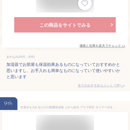
この商品をサイトでみる
価格と在庫を
楽天
でチェック
>>
あやなみ(20代・女性)
加湿器でお部屋も保温効果あるものになっていておすすめかと
思いますし、お手入れも簡単なものになっていて使いやすいか
と思います
全てのおすすめコメント
(
1
件)
>
9th
水道水を入れるだけの除菌加湿器 上から給水 アロマ対応 タイマー付き 大容量4.5L お手入れ簡単 静音 省エネ 卓上 床置き リビング 寝室 ベッドサイド オフィス デスク用 小型 コンパクト おしゃれ 超音波加湿器 超音波式加湿器