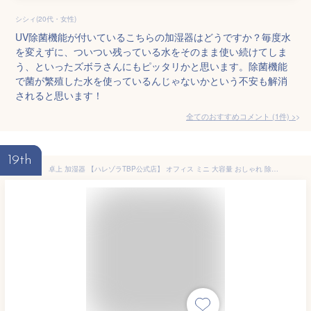
シシィ(20代・女性)
UV除菌機能が付いているこちらの加湿器はどうですか？毎度水
を変えずに、ついつい残っている水をそのまま使い続けてしま
う、といったズボラさんにもピッタリかと思います。除菌機能
で菌が繁殖した水を使っているんじゃないかという不安も解消
されると思います！
全てのおすすめコメント
(
1
件)
>
19th
卓上 加湿器 【ハレゾラTBP公式店】 オフィス ミニ 大容量 おしゃれ 除菌 イルミネーション usb お手入れ簡単 おすすめ かわいい 間接照明 給水 簡単 7色 レインボー 卓上 大容量 250ml 小型 静音 USB給電 車載 超音波加湿器 お手入れ簡単加湿器 《新加湿器》 ●