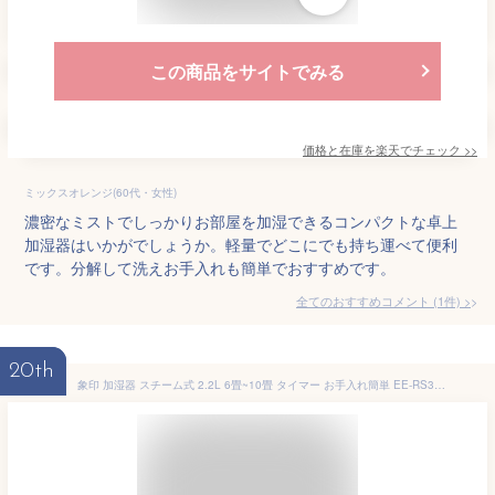
この商品をサイトでみる
価格と在庫を
楽天
でチェック
>>
ミックスオレンジ(60代・女性)
濃密なミストでしっかりお部屋を加湿できるコンパクトな卓上
加湿器はいかがでしょうか。軽量でどこにでも持ち運べて便利
です。分解して洗えお手入れも簡単でおすすめです。
全てのおすすめコメント
(
1
件)
>
20th
象印 加湿器 スチーム式 2.2L 6畳~10畳 タイマー お手入れ簡単 EE-RS35-WA