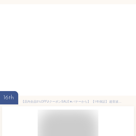
16th
【店内全品5%OFF♪クーポンSALE★バナーから】 【1年保証】 超音波加湿器 電解水生成機能付き 加湿器 ウイルス対策 卓上 オフィス 卓上加湿器 上から給水 おしゃれ 送料無料 上部給水型 超音波式加湿器 大容量 小型 コンパクト 静音 省エネ