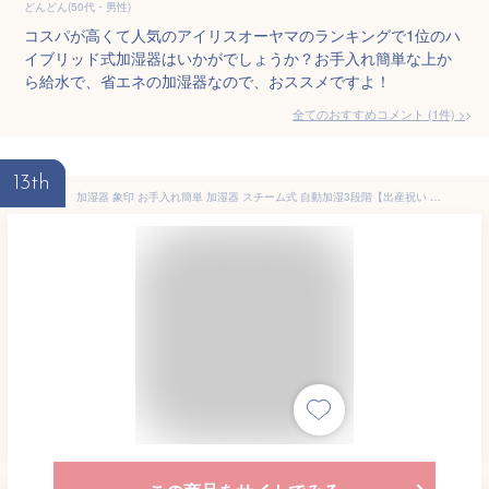
どんどん(50代・男性)
コスパが高くて人気のアイリスオーヤマのランキングで1位のハ
イブリッド式加湿器はいかがでしょうか？お手入れ簡単な上か
ら給水で、省エネの加湿器なので、おススメですよ！
全てのおすすめコメント
(
1
件)
>
13th
加湿器 象印 お手入れ簡単 加湿器 スチーム式 自動加湿3段階【出産祝い ギフト】【在庫あり】選べる2モデル スチーム式加湿器 ZOJIRUSHI EE-RT35 EE-RT50 ホワイト