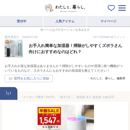
受付中
人気アイテム
マイページ
本ページはプロモーションを含みます
最終更新日：2026/07/30
107149
View
36
コメント
お手入れ簡単な加湿器！掃除がしやすくズボラさん
向けにおすすめなのはどれ？
お手入れが楽な加湿器はありませんか？掃除がしやすいものや清潔に保つ機能がつ
いているものなど、ズボラさんにもおすすめの加湿器を教えてください！
わたしと、暮らし。編集部
1st
「クーポンで最安1,547円」「楽天1位！」加湿器 卓上 超音波 七色LED 次亜塩素酸水対応 350ml 大容量 2種類加湿モード 空焚き防止 水漏れ防止 静音 保湿 車載 USB給電式 ミニ 乾燥/花粉症対策 車用 寝室 家庭 子供部屋 お手入れ簡単 オフィス 2025