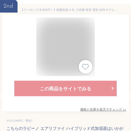
2nd
【クーポンで16,830円！】除菌加湿 4.5L 大容量 静音 寝室 26年モデル 上部給水 UVC ラビーノ エアリファイ ハイブリッド式 加湿器 スチーム式 超音波式 丸洗い お手入れ簡単 おしゃれ タワー型 アロマ スチーム 抗菌 静音 省エネ エアリ 呼吸器科推奨 LAViNO
この商品をサイトでみる
価格と在庫を
楽天
でチェック
>>
オロロ(40代・男性)
こちらのラビーノ エアリファイ ハイブリッド式加湿器はいかが