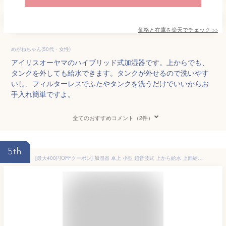
価格と在庫を
楽天
でチェック
>>
めがねちゃん(50代・女性)
アイリスオーヤマのハイブリッド式加湿器です。上からでも、
タンクを外しても給水できます。タンクが外せるので洗いやす
いし、フィルターレスでふたやタンクを洗うだけでいいからお
手入れ簡単ですよ。
全てのおすすめコメント（2件）
5th
[最大400円OFFクーポン] 加湿器 卓上 小型 超音波式 上から給水 上部給水 4L 7畳 やけど防止 安心 子ども ペット 省エネ 銀ビーズ 清潔 軽量 静音 リビング 寝室 オフィス 冬 乾燥対策 加湿機 超音波式加湿器 アイリスオーヤマ AHM-UU28B-W *