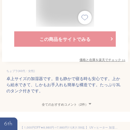
この商品をサイトでみる
価格と在庫を
楽天
でチェック
>>
ちょプラ(40代・女性)
卓上サイズの加湿器です。音も静かで寝る時も安心です。上か
ら給水できて、しかもお手入れも簡単な構造です。たっぷり3L
のタンク付きです。
全てのおすすめコメント（2件）
6th
【 1,000円OFF★8,980円⇒7,980円11(木)1:59迄 】 UV＋ヒーター 加湿器 上部給水 ハイブリッド式 大容量 〜18畳 4L リモコン付き 除菌 アロマ 加熱式 卓上 卓上加湿器 軽量 コンパクト 上から給水 超音波 超音波式 簡単 3段階 清潔 オフィス 会社 リビング 2509SS