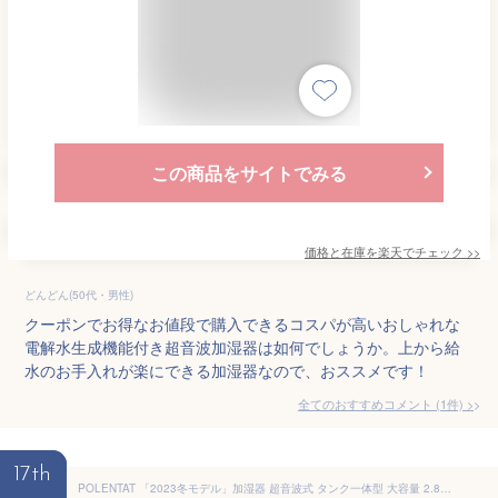
この商品をサイトでみる
価格と在庫を
楽天
でチェック
>>
どんどん(50代・男性)
クーポンでお得なお値段で購入できるコスパが高いおしゃれな
電解水生成機能付き超音波加湿器は如何でしょうか。上から給
水のお手入れが楽にできる加湿器なので、おススメです！
全てのおすすめコメント
(
1
件)
>
17th
POLENTAT 「2023冬モデル」加湿器 超音波式 タンク一体型 大容量 2.8L 上から給水 絶対水漏れしない 自動湿度調整 液晶ディスプレイ アロマ 卓上 静音 6-10畳 お手入れ簡単 省エネ タイマー ナイトライト おやすみモード 最大42時間連続稼働 空焚き防止 寝室 リビング 会社 学校用 (pure white)