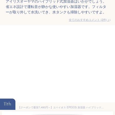
アイリスオーヤマのハイブリッド式加湿器はいかがでしょう。
省エネ設計で運転音が静かな使いやすい加湿器です。フィルタ
ーが取り外して水洗いでき、水タンクも掃除しやすいですよ。
全てのおすすめコメント
(
2
件)
>
11th
【クーポンで最安7,480円～】エペイオス EPEIOS 加湿器 ハイブリッド加湿器 大容量 6L 超音波式 加熱式 加湿器 おしゃれ 卓上 上から給水 5段階調節 アロマ 静音 リビング 3重除菌 恒湿機能 スチーム式 湿度センサー 省エネ 軽量 エコ オフィス 新生活 加湿機