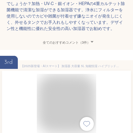
でしょうか？加熱・UV-C・銀イオン・HEPAの4重カルテット除
菌機能で清潔な加湿ができる加湿器です。浄水にフィルターを
使用しないのでカビや雑菌が付着せず嫌なニオイが発生しにく
く、外せるタンクでお手入れもしやすくなっています。デザイ
ン性と機能性に優れた安全性の高い加湿器でお勧めです。
全てのおすすめコメント（3件）
3rd
【2025新登場・AIスマート】 加湿器 大容量 5L 知能恒湿 ハイブリッド式加湿器 加熱式 &超音波式 4重除菌 & マイナスイオン 抗菌カートリッジ 空気清浄機能 100℃高温除菌 アロマ対応 上から注水 パワフル加湿 省エネ 静音設計 リモコン付き 空焚き防止 乾燥対策/花粉症対策 新生活 寝室/オフィス/会社/家庭用 日本語取扱説明書付き(ホワイト)