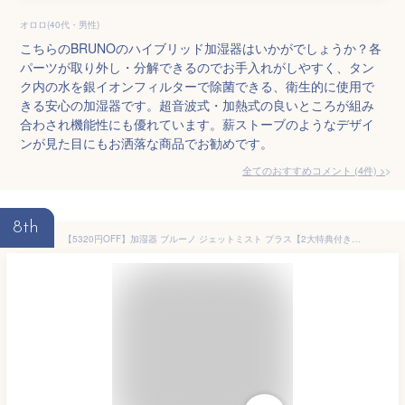
オロロ(40代・男性)
こちらのBRUNOのハイブリッド加湿器はいかがでしょうか？各
パーツが取り外し・分解できるのでお手入れがしやすく、タン
ク内の水を銀イオンフィルターで除菌できる、衛生的に使用で
きる安心の加湿器です。超音波式・加熱式の良いところが組み
合わされ機能性にも優れています。薪ストーブのようなデザイ
ンが見た目にもお洒落な商品でお勧めです。
全てのおすすめコメント
(
4
件)
>
8th
【5320円OFF】加湿器 ブルーノ ジェットミスト プラス【2大特典付き】大容量 超音波式加湿器 上部給水 上から給水 BOE098 おしゃれ リビング 静音 静か 寝室 オフィス リビング 除菌 抗菌 加湿機 かしつき お手入れ簡単［ BRUNO 大容量超音波加湿器 JET MIST plus ］