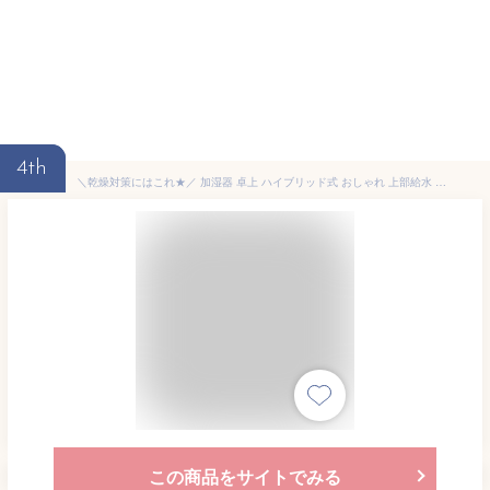
4th
＼乾燥対策にはこれ★／ 加湿器 卓上 ハイブリッド式 おしゃれ 上部給水 大容量 3.8L 静音 パワフル加湿 加湿で省エネ 15畳 お手入れ簡単 静電タッチパネル おやすみモード 切タイマー 加熱超音波式 乾燥 冬 AHM-HU55A アイリスオーヤマ *
この商品をサイトでみる