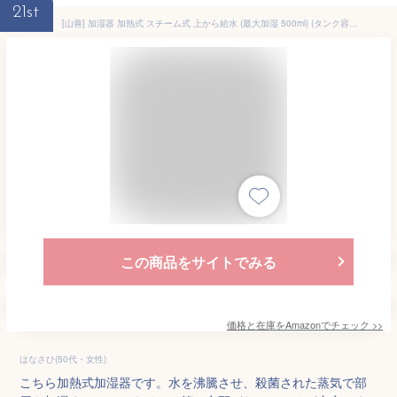
21st
[山善] 加湿器 加熱式 スチーム式 上から給水 (最大加湿 500ml) (タンク容量 2.4L) (木造~8.5畳 / プレハブ洋室~14畳) 卓上 小型 寝室 ホワイト KS-J242(W)
この商品をサイトでみる
価格と在庫を
Amazon
でチェック
>>
はなさひ(50代・女性)
こちら加熱式加湿器です。水を沸騰させ、殺菌された蒸気で部