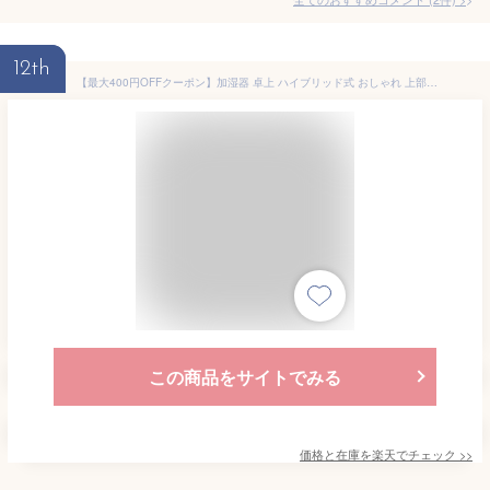
12th
【最大400円OFFクーポン】加湿器 卓上 ハイブリッド式 おしゃれ 上部給水 大容量 3.8L 静音 パワフル加湿 加湿で省エネ 15畳 お手入れ簡単 静電タッチパネル おやすみモード 切タイマー 加熱超音波式 乾燥 冬 AHM-HU55A アイリスオーヤマ *
この商品をサイトでみる
価格と在庫を
楽天
でチェック
>>