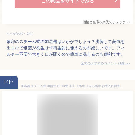
この商品をサイトでみる
価格と在庫を
楽天
でチェック
>>
ちゃゆ(50代・女性)
象印のスチーム式の加湿器はいかがでしょう？沸騰して蒸気を
出すので細菌が発生せず衛生的に使えるのが嬉しいです。フィ
ルター不要で大きく口が開くので簡単に洗えるのも便利です。
全てのおすすめコメント
(
1
件)
>
14th
加湿器 スチーム式 加熱式 3L 10畳 卓上 上給水 上から給水 お手入れ簡単 洗える リビング 寝室 家庭用 オフィス 空焚き防止 OFFタイマー おしゃれ かわいい スチーム式加湿器 ホワイト アイリスオーヤマ AHM-MH60-W