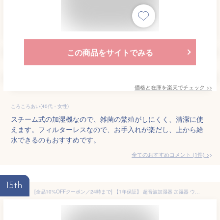
この商品をサイトでみる
価格と在庫を
楽天
でチェック
>>
ころころあい(40代・女性)
スチーム式の加湿機なので、雑菌の繁殖がしにくく、清潔に使
えます。フィルターレスなので、お手入れが楽だし、上から給
水できるのもおすすめです。
全てのおすすめコメント
(
1
件)
>
15th
[全品10%OFFクーポン／24時まで] 【1年保証】 超音波加湿器 加湿器 ウイルス対策 卓上 次亜塩素酸水対応 卓上加湿器 静音 省エネ オフィス おしゃれ 上部給水式加湿器 超音波式加湿器 上部給水型加湿器 小型 大容量 コンパクト エコ 上から給水