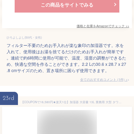
この商品をサイトでみる
価格と在庫を
Amazon
でチェック
>>
ひろよしよし(50代・女性)
フィルター不要のためお手入れが楽な象印の加湿器です。水を
入れて、使用後はお湯を捨てるだけのためお手入れが簡単です
。連続で約6時間に使用が可能で、温度、湿度の調整ができるた
め、快適な空間を作ることができます。2.2 Lの30.6 x 28.7 x 27
.8 cmサイズのため、置き場所に困らず使用できます。
全てのおすすめコメント
(
1
件)
>
23rd
【COUPONで16,580円★楽天1位】加湿器 大容量 13L 業務用 大型 タワー 加熱式 スチーム式 静音 60時間連続加湿 大型加湿器 お手入れ簡単 UV除菌 上から給水 床置き 加湿器 リビング 寝室 加湿器 加湿器 タワー型 加湿器 スリム 加湿器 人気 加湿器