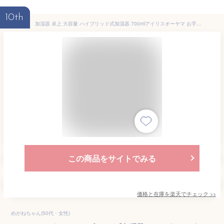
10th
加湿器 卓上 大容量 ハイブリッド式加湿器 700mlアイリスオーヤマ お手入れ簡単 おしゃれ コンパクト 小型 低騒音 寝室 リビング オフィス 一人暮らし 赤ちゃん 加湿 省エネ エコ 掃除しやすい 家電 ホワイト ブラウン HVH-700R1
この商品をサイトでみる
価格と在庫を
楽天
でチェック
>>
めがねちゃん(50代・女性)