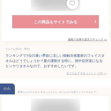
この商品をサイトでみる
価格と在庫を
楽天
でチェック
>>
どんどん(50代・男性)
ランキングで1位の暑い季節に涼しい接触冷感素材のフェイスタ
オルはどうでしょうか？夏の運動する時に、熱中症対策になる
ヒンヤリタオルなので、おすすめしたいです。
全てのおすすめコメント
(
1
件)
>
6th
夏用ひんやりタオル すみっコぐらし ボトル入り冷感フェイスタオル アイスクリーム サンエックス 犬飼タオル 熱中症対策 マシュマロポップ