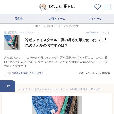
受付中
人気アイテム
マイページ
本ページはプロモーションを含みます
最終更新日：2025/07/09
369
View
21
コメント
冷感フェイスタオル｜夏の暑さ対策で使いたい！人
気のタオルのおすすめは？
冷感素材のフェイスタオルを探しています！夏の運動はたくさん汗をかくので、接
触冷感などひんやり涼しいタオルが欲しい！夏の暑さ対策に人気の冷感フェイスタ
オルのおすすめは？
わたしと、暮らし。編集部
1st
クールタオル 冷感タオル スポーツタオル -℃ MINUS DEGREE Prime Sports マイナスディグリー プライム【今治タオル 冷却タオル ひんやりタオル フェイスタオル おしゃれ ネッククーラー アウトドア 熱中症対策グッズ ひんやり 運動会 防災 プレゼント】