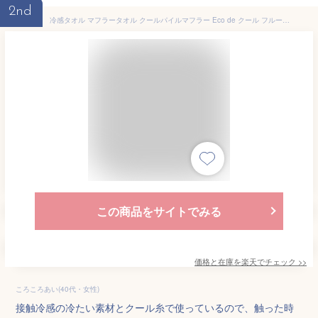
2nd
冷感タオル マフラータオル クールパイルマフラー Eco de クール フルーツ （ 冷たい 冷感 クールタオル ひんやり タオルマフラー フェイスタオル スポーツタオル 熱中症 暑さ 対策 スポーツ アウトドア キャンプ 運動会 ） 【39ショップ】
この商品をサイトでみる
価格と在庫を
楽天
でチェック
>>
ころころあい(40代・女性)
接触冷感の冷たい素材とクール糸で使っているので、触った時