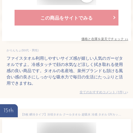
この商品をサイトでみる
価格と在庫を
楽天
でチェック
>>
かりんちょ(50代・男性)
ファイスタオル利用しやすいサイズ感が嬉しい人気のガーゼタ
オルですよ。冷感タッチで顔の水気など涼しく拭き取れる使用
感の良い商品です。タオルの名産地、泉州ブランドも頷ける風
合い感の良さにしっかりな吸水力で毎日の生活にたっぷりと活
用できますね。
全てのおすすめコメント
(
1
件)
>
15th
【5枚 瞬冷タイプ】冷却タオル クールタオル 超吸水 冷感 タオル UVカット 暑さ対策 グッズ スポーツタオル アウトドア 抗菌防臭 ひんやり感 ジム ヨガ 水泳 旅行 超冷感 色褪せない マイクロファイバータオル グリーン、オレンジ、ブルー、ブラック、グレー