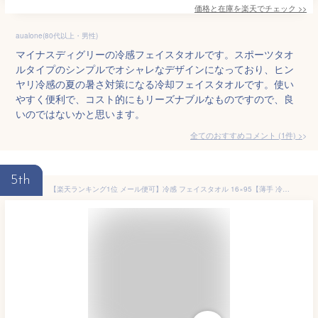
価格と在庫を
楽天
でチェック
>>
aualone(80代以上・男性)
マイナスディグリーの冷感フェイスタオルです。スポーツタオ
ルタイプのシンプルでオシャレなデザインになっており、ヒン
ヤリ冷感の夏の暑さ対策になる冷却フェイスタオルです。使い
やすく便利で、コスト的にもリーズナブルなものですので、良
いのではないかと思います。
全てのおすすめコメント
(
1
件)
>
5th
【楽天ランキング1位 メール便可】冷感 フェイスタオル 16×95【薄手 冷感タオル クールタオル ひんやりタオル 日本製 ピンク ミント 16 95 センチ cm 無地 タオル 汗拭きタオル 手拭きタオル 子供 接触冷感 ひんやり クール 冷感 グッズ 熱中症対策】