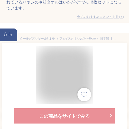
れているハヤシの冷却タオルはいかがですか。3枚セットになっ
ています。
全てのおすすめコメント
(
1
件)
>
8th
クールダブルガーゼタオル （ フェイスタオル 約34×90cm ） 日本製 【 泉州タオル Wガーゼタオル COOL 冷感 ひんやりタオル 汗拭きタオル 手拭きタオル 接触冷感加工 無地カラー あす楽 】【 メール便 対応 】[M便 2/8]
この商品をサイトでみる