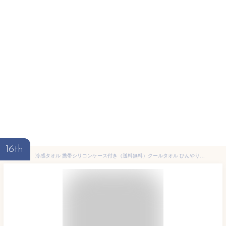
16th
冷感タオル 携帯シリコンケース付き（送料無料）クールタオル ひんやりタオル フェイスタオル スポーツタオル 冷える 冷たい 冷却 接触冷感タオル アイスタオル[Z]