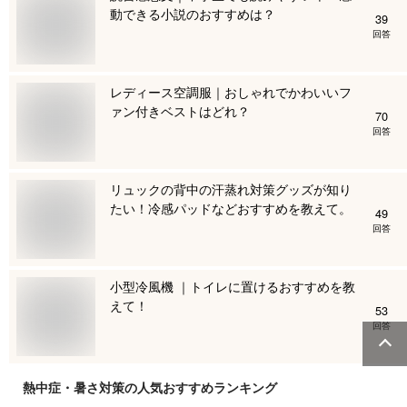
動できる小説のおすすめは？
39
回答
レディース空調服｜おしゃれでかわいいフ
ァン付きベストはどれ？
70
回答
リュックの背中の汗蒸れ対策グッズが知り
たい！冷感パッドなどおすすめを教えて。
49
回答
小型冷風機 ｜トイレに置けるおすすめを教
えて！
53
回答
熱中症・暑さ対策
の人気おすすめランキング