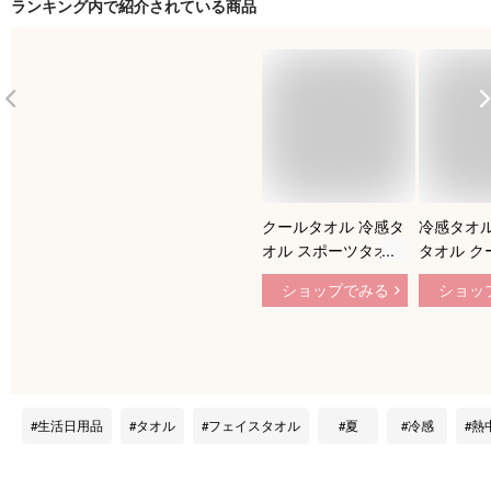
ランキング内で紹介されている商品
クールタオル 冷感タ
冷感タオル
オル スポーツタオル
タオル ク
-℃ MINUS DEGREE
マフラー Ec
ショップでみる
ショッ
Prime Sports マイナ
ール フル
スディグリー プライ
たい 冷感
ム【今治タオル 冷却
オル ひん
タオル ひんやりタオ
ルマフラー
ル フェイスタオル
タオル ス
おしゃれ ネッククー
ル 熱中症
生活日用品
タオル
フェイスタオル
夏
冷感
熱
ラー アウトドア 熱
スポーツ 
中症対策グッズ ひん
キャンプ 
やり 運動会 防災 プ
【39ショ