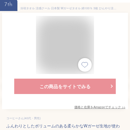
7th
冷却タオル 涼感クール 日本製 Wガーゼタオル 綿100％ 3枚 ひんやり涼感 国産 熱中症対策 コットン フェイスタオル スポーツタオル アウトドア 作業 HT-01
この商品をサイトでみる
価格と在庫を
Amazon
でチェック
>>
コーヒーさん(40代・男性)
ふんわりとしたボリュームのある柔らかなWガーゼ生地が使わ