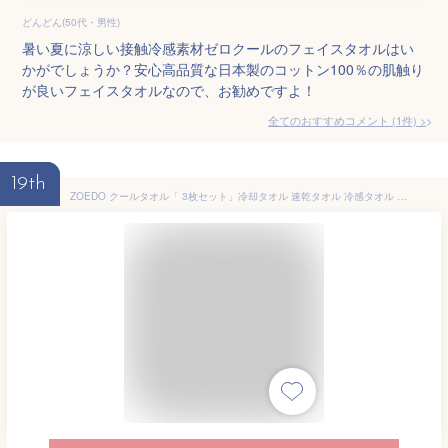
どんどん(50代・男性)
暑い夏に涼しい接触冷感素材ゼロクールのフェイスタオルはい
かがでしょうか？安心高品質な日本製のコットン100％の肌触り
が良いフェイスタオルなので、お勧めですよ！
全てのおすすめコメント
(
1
件)
>
19th
ZOEDO クールタオル「 3枚セット」冷却タオル 速乾タオル 冷感タオル 超吸水 軽量 速乾 熱中症対策 UVカット 瞬間冷却 登山 ランニング ゴルフ アウトドア 父の日ギフト