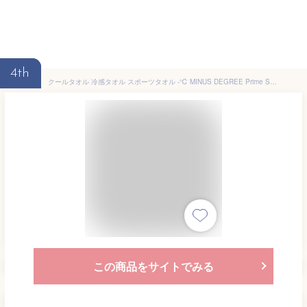
4th
クールタオル 冷感タオル スポーツタオル -℃ MINUS DEGREE Prime Sports マイナスディグリー プライム【今治タオル クール 冷却タオル ひんやりタオル フェイスタオル 涼感 おしゃれ ネッククーラー アウトドア 熱中症対策グッズ ひんやり 運動会 フェス 防災】
この商品をサイトでみる