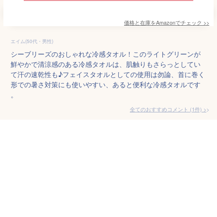
価格と在庫を
Amazon
でチェック
>>
エイム(50代・男性)
シーブリーズのおしゃれな冷感タオル！このライトグリーンが
鮮やかで清涼感のある冷感タオルは、肌触りもさらっとしてい
て汗の速乾性も♪フェイスタオルとしての使用は勿論、首に巻く
形での暑さ対策にも使いやすい、あると便利な冷感タオルです
。
全てのおすすめコメント
(
1
件)
>