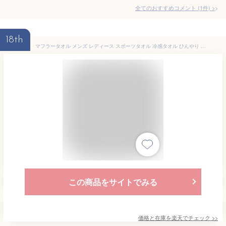
全てのおすすめコメント
(
1
件)
>
18th
マフラータオル メンズ レディース スポーツタオル 冷感タオル ひんやり 日本製数量限定 MINUS DEGREE Limited Sports 100％ 100percent コットン 綿 接触冷感素材ゼロクール タオル◇ギフト フェイスタオル
この商品をサイトでみる
価格と在庫を
楽天
でチェック
>>