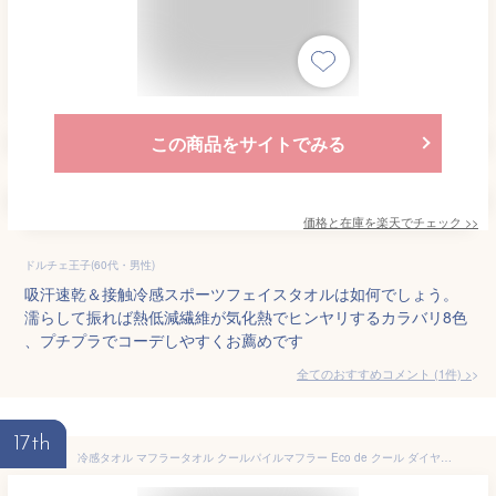
この商品をサイトでみる
価格と在庫を
楽天
でチェック
>>
ドルチェ王子(60代・男性)
吸汗速乾＆接触冷感スポーツフェイスタオルは如何でしょう。
濡らして振れば熱低減繊維が気化熱でヒンヤリするカラバリ8色
、プチプラでコーデしやすくお薦めです
全てのおすすめコメント
(
1
件)
>
17th
冷感タオル マフラータオル クールパイルマフラー Eco de クール ダイヤ （ 冷たい 冷感 クールタオル ひんやり タオルマフラー フェイスタオル スポーツタオル 熱中症 暑さ 対策 スポーツ アウトドア キャンプ 運動会 ） 【39ショップ】