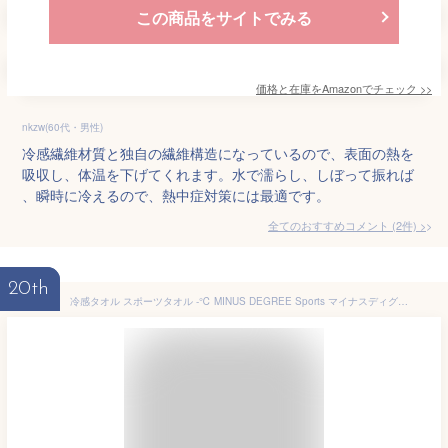
この商品をサイトでみる
価格と在庫を
Amazon
でチェック
>>
nkzw(60代・男性)
冷感繊維材質と独自の繊維構造になっているので、表面の熱を
吸収し、体温を下げてくれます。水で濡らし、しぼって振れば
、瞬時に冷えるので、熱中症対策には最適です。
全てのおすすめコメント
(
2
件)
>
20th
冷感タオル スポーツタオル -℃ MINUS DEGREE Sports マイナスディグリー【今治タオル クール 100pecent 冷却タオル フェイスタオル 冷感 おしゃれ ネッククーラー アウトドア ひんやりグッズ 運動会 防災グッズ かわいい 誕生日プレゼント】