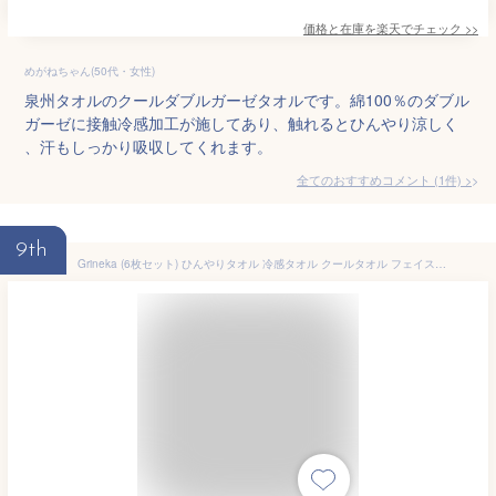
価格と在庫を
楽天
でチェック
>>
めがねちゃん(50代・女性)
泉州タオルのクールダブルガーゼタオルです。綿100％のダブル
ガーゼに接触冷感加工が施してあり、触れるとひんやり涼しく
、汗もしっかり吸収してくれます。
全てのおすすめコメント
(
1
件)
>
9th
Grineka (6枚セット) ひんやりタオル 冷感タオル クールタオル フェイスタオル 冷却 スポーツタオル 接触冷感タオル エコデクール おまけ付き 運動会 スポーツ アウトドア 冷感タオルスポーツクール ひんやりタオル 5秒冷却 アイス無限クールタオル 瞬冷タイプ 熱中症対策 UVカット 超冷感 吸水速乾 軽量 防臭 運動 水泳 登山 旅行 ランニング ヨガ 体育館 フィットネス スポーツタオル 防臭 クールタオル 首 汗拭きタオル 男 女 老人 子供 こども 夏のプレゼント