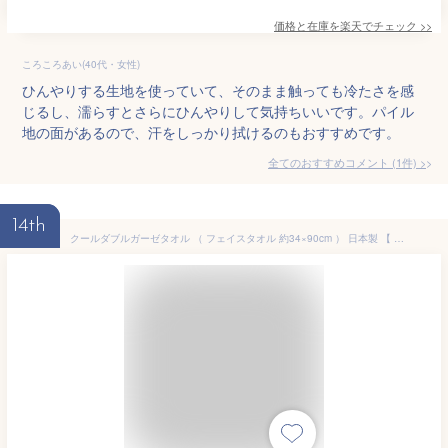
価格と在庫を
楽天
でチェック
>>
ころころあい(40代・女性)
ひんやりする生地を使っていて、そのまま触っても冷たさを感
じるし、濡らすとさらにひんやりして気持ちいいです。パイル
地の面があるので、汗をしっかり拭けるのもおすすめです。
全てのおすすめコメント
(
1
件)
>
14th
クールダブルガーゼタオル （ フェイスタオル 約34×90cm ） 日本製 【 泉州タオル Wガーゼタオル COOL 冷感 ひんやりタオル 汗拭きタオル 手拭きタオル 接触冷感加工 無地カラー 】【 メール便 対応 】[M便 2/8]