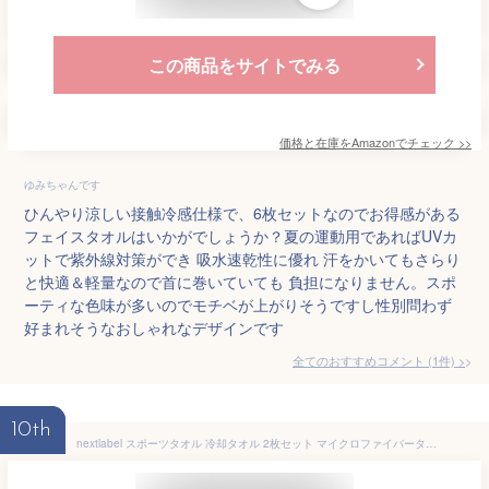
この商品をサイトでみる
価格と在庫を
Amazon
でチェック
>>
ゆみちゃんです
ひんやり涼しい接触冷感仕様で、6枚セットなのでお得感がある
フェイスタオルはいかがでしょうか？夏の運動用であればUVカ
ットで紫外線対策ができ 吸水速乾性に優れ 汗をかいてもさらり
と快適＆軽量なので首に巻いていても 負担になりません。スポ
ーティな色味が多いのでモチベが上がりそうですし性別問わず
好まれそうなおしゃれなデザインです
全てのおすすめコメント
(
1
件)
>
10th
nextlabel スポーツタオル 冷却タオル 2枚セット マイクロファイバータオル 40x80cm クールタオル 30x80cm 速乾タオル フェイスタオル ネッククーラー 収納袋付き 超吸水 軽量 熱中症対策 登山 水泳 スポーツ キャンプ アウトドア (gray)