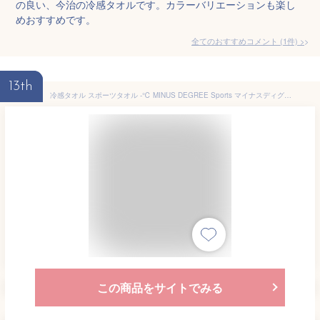
の良い、今治の冷感タオルです。カラーバリエーションも楽し
めおすすめです。
全てのおすすめコメント
(
1
件)
>
13th
冷感タオル スポーツタオル -℃ MINUS DEGREE Sports マイナスディグリー【今治タオル クール 100pecent 冷却タオル フェイスタオル 冷感 涼感 おしゃれ ネッククーラー アウトドア ひんやりグッズ 運動会 フェス 防災グッズ かわいい テレワーク 在宅】
この商品をサイトでみる