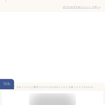
全てのおすすめコメント
(
1
件)
>
11th
すみっコぐらし[夏用 ひんやりタオル]ボトル入り 冷感 フェイスタオル/キャンプ サンエックス