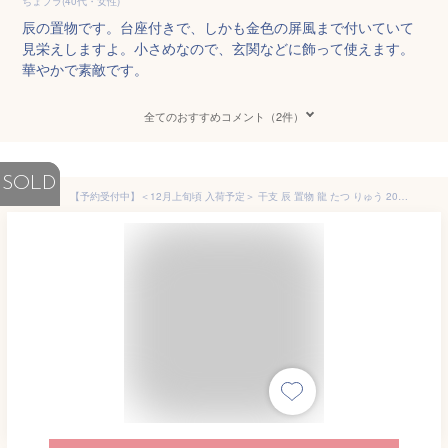
ちょプラ(40代・女性)
辰の置物です。台座付きで、しかも金色の屏風まで付いていて
見栄えしますよ。小さめなので、玄関などに飾って使えます。
華やかで素敵です。
全てのおすすめコメント（2件）
SOLD
【予約受付中】＜12月上旬頃 入荷予定＞ 干支 辰 置物 龍 たつ りゅう 2024年/ 錦彩招福辰（昇龍・小） /粗品 販促 景品 縁起 町内会 敬老会 神社 寺社 年末 年始 家庭用 業務用