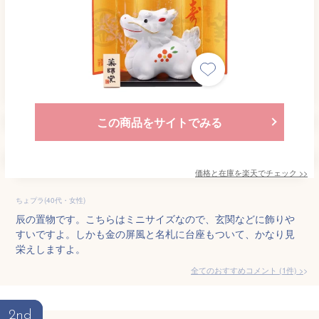
この商品をサイトでみる
価格と在庫を
楽天
でチェック
>>
ちょプラ(40代・女性)
辰の置物です。こちらはミニサイズなので、玄関などに飾りや
すいですよ。しかも金の屏風と名札に台座もついて、かなり見
栄えしますよ。
全てのおすすめコメント
(
1
件)
>
2nd