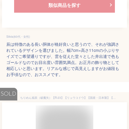
類似商品を探す
Silvia(60代・女性)
辰は特徴のある長い胴体が格好良いと思うので、それが強調さ
れているデザインを選びました。幅7cm×高さ11cmの小ぶりサ
イズでご希望通りですが、雲を従えた堂々とした井出達で色も
ゴールドなのでお目出度い雰囲気満点。お正月の飾り物として
相応しいと思います。リアルな感じで高見えしますがお値段も
お手頃なので、おススメです。
SOLD
ちりめん福辰（破魔矢）【R-23】【リュウコドウ】【国産・日本製】【干支 置物 辰】【辰・龍・竜】【正月飾り】【2024年 干支の置物】【お正月飾り】【正月飾り 置物】