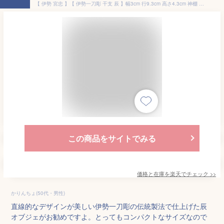
【 伊勢 宮忠 】【 伊勢一刀彫 干支 辰 】幅3cm 行9.3cm 高さ4.3cm 神棚 神具 一刀彫り 授与品 記念品 桐箱入
この商品をサイトでみる
価格と在庫を
楽天
でチェック
>>
かりんちょ(50代・男性)
直線的なデザインが美しい伊勢一刀彫の伝統製法で仕上げた辰
オブジェがお勧めですよ。とってもコンパクトなサイズなので