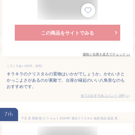
この商品をサイトでみる
価格と在庫を
楽天
でチェック
>>
ころころあい(40代・女性)
キラキラのクリスタルの置物はいかがでしょうか。かわいさと
かっこよさがあるのが素敵で、台座が縁起のいい八角形なのも
おすすめです。
全てのおすすめコメント
(
2
件)
>
7th
干支 辰 置物 龍 たつ りゅう 2024年/ 風水クリスタル 福辰/粗品 販促 景品 縁起 町内会 敬老会 神社 寺社 年末 年始 家庭用 業務用