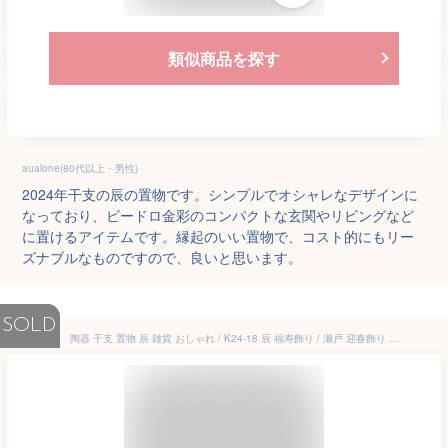
類似商品を探す
aualone(80代以上・男性)
2024年干支の辰の置物です。シンプルでオシャレなデザインに
なっており、ビードロ金彩のコンパクトな玄関やリビングなど
に置けるアイテムです。縁起のいい置物で、コスト的にもリー
ズナブルなものですので、良いと思います。
SOLD
陶器 干支 置物 辰 雑貨 おしゃれ / K24-18 辰 福寿飾り / 瀬戸 迎春飾り 龍 竜 2024年 令和6年 干支飾り 玄関 たつ 正月飾り 辰年 玄関飾り ディスプレイ かわいい クラフトマンハウス お店のディスプレイ