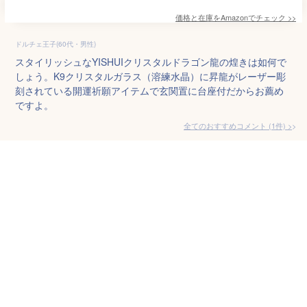
価格と在庫を
Amazon
でチェック
>>
ドルチェ王子(60代・男性)
スタイリッシュなYISHUIクリスタルドラゴン龍の煌きは如何で
しょう。K9クリスタルガラス（溶練水晶）に昇龍がレーザー彫
刻されている開運祈願アイテムで玄関置に台座付だからお薦め
ですよ。
全てのおすすめコメント
(
1
件)
>