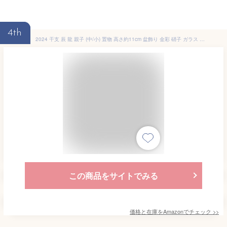
4th
2024 干支 辰 龍 親子 (中/小) 置物 高さ約11cm 盆飾り 金彩 硝子 ガラス 柚子舎 E-58
この商品をサイトでみる
価格と在庫を
Amazon
でチェック
>>