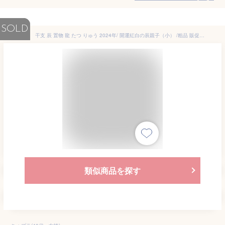
SOLD
干支 辰 置物 龍 たつ りゅう 2024年/ 開運紅白の辰親子（小） /粗品 販促 景品 縁起 町内会 敬老会 神社 寺社 年末 年始 家庭用 業務用
類似商品を探す