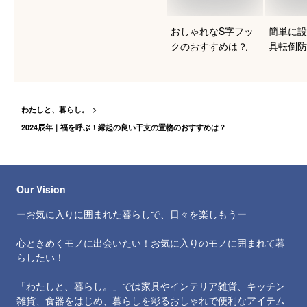
おしゃれなS字フッ
簡単に設
クのおすすめは？
具転倒防
ート
わたしと、暮らし。
2024辰年｜福を呼ぶ！縁起の良い干支の置物のおすすめは？
Our Vision
ーお気に入りに囲まれた暮らしで、日々を楽しもうー
心ときめくモノに出会いたい！お気に入りのモノに囲まれて暮
らしたい！
「わたしと、暮らし。」では家具やインテリア雑貨、キッチン
雑貨、食器をはじめ、暮らしを彩るおしゃれで便利なアイテム