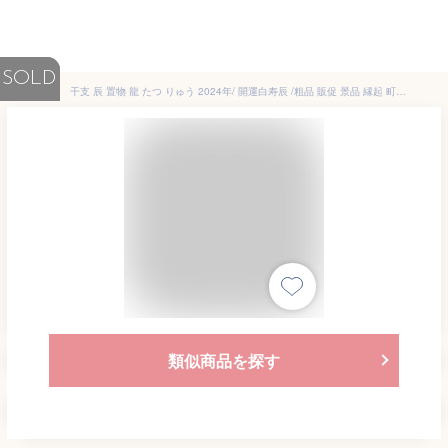
SOLD
干支 辰 置物 龍 たつ りゅう 2024年/ 開運白寿辰 /粗品 販促 景品 縁起 町内会 敬老会 神社 寺社 年末 年始 家庭用 業務用
類似商品を探す