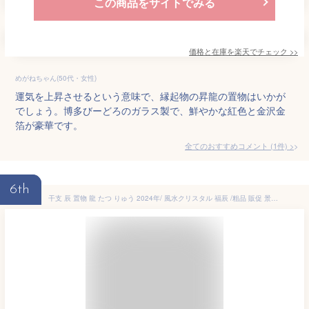
この商品をサイトでみる
価格と在庫を
楽天
でチェック
>>
めがねちゃん(50代・女性)
運気を上昇させるという意味で、縁起物の昇龍の置物はいかが
でしょう。博多びーどろのガラス製で、鮮やかな紅色と金沢金
箔が豪華です。
全てのおすすめコメント
(
1
件)
>
6th
干支 辰 置物 龍 たつ りゅう 2024年/ 風水クリスタル 福辰 /粗品 販促 景品 縁起 町内会 敬老会 神社 寺社 年末 年始 家庭用 業務用