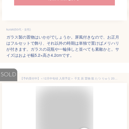
kuraki(50代・女性)
ガラス製の置物はいかがでしょうか。屏風付きなので、お正月
はフルセットで飾り、それ以外の時期は単独で置けばメリハリ
が付きます。ガラスの花瓶や一輪挿しと並べても素敵かと。サ
イズはおよそ幅5.2×高さ4.2cmです。
SOLD
【予約受付中】＜12月中旬頃 入荷予定＞ 干支 辰 置物 龍 たつ りゅう 2024年/ 錦彩招福辰（宝珠持ち） /粗品 販促 景品 縁起 町内会 敬老会 神社 寺社 年末 年始 家庭用 業務用