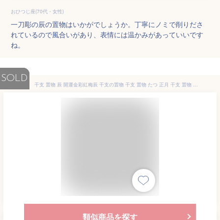
おひつじ座(70代・女性)
一刀彫の辰の置物はいかがでしょうか。丁寧にノミで削りださ
れているので風合いがあり、表情には温かみがあっていいです
ね。
SOLD
干支 置物 辰 開運金彩紅梅辰 干支の置物 干支 置物 たつ 正月 干支 置物 セット 干支 辰 置物 干支 辰 陶器 来年 の 干支 干支置物 干支 龍置物 来年 の 干支 の 置物 正月飾り 玄関 干支 辰 干支 龍
類似商品を探す