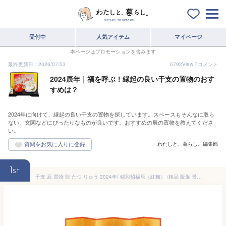
受付中
人気アイテム
マイページ
本ページはプロモーションを含みます
最終更新日：2026/07/23
6792
View
7
コメント
2024辰年｜福を呼ぶ！縁起の良い干支の置物のおす
すめは？
2024年に向けて、縁起の良い干支の置物を探しています。スペースもそんなに取ら
ない、玄関などにぴったりなものが良いです。おすすめの辰の置物を教えてくださ
い。
わたしと、暮らし。編集部
1st
干支 辰 置物 龍 たつ りゅう 2024年/ 錦彩招福辰（紅梅） /粗品 販促 景品 縁起 町内会 敬老会 神社 寺社 年末 年始 家庭用 業務用