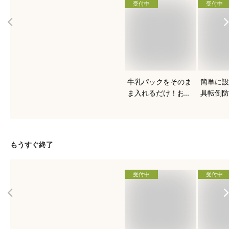
受付中
受付中
牛乳パックをそのま
簡単に設
ま入れるだけ！おす
具転倒防
すめのヨーグルトメ
ート
ーカーは？
もうすぐ終了
受付中
受付中