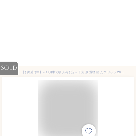
SOLD
【予約受付中】＜11月中旬頃 入荷予定＞ 干支 辰 置物 龍 たつ りゅう 2024年/ ビードロ金彩 福辰（彫龍） /粗品 販促 景品 縁起 町内会 敬老会 神社 寺社 年末 年始 家庭用 業務用