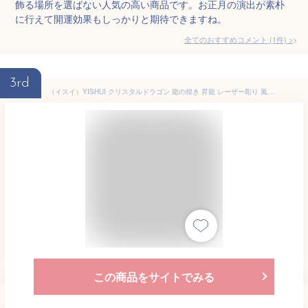
飾る場所を選ばない人気の高い商品です。お正月の演出が素朴
に行えて開運効果もしっかりと期待できますね。
全てのおすすめコメント
(
1
件)
>
3rd
（イスイ）YISHUI クリスタルドラゴン 龍の煌き 昇龍 レーザー彫り 風水グッズ 竜 置物 開運 金運 60ｍｍ 80ｍｍ 台座付 HP0099 (80ｍｍ)
この商品をサイトでみる