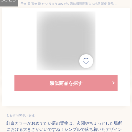
SOLD
干支 辰 置物 龍 たつ りゅう 2024年/ 彩絵招福辰(紅白) /粗品 販促 景品 縁起 町内会 敬老会 神社 寺社 年末 年始 家庭用 業務用
類似商品を探す
ともぞう(50代・女性)
紅白カラーがおめでたい辰の置物は、玄関やちょっとした場所
における大きさがいいですね！シンプルで落ち着いたデザイン