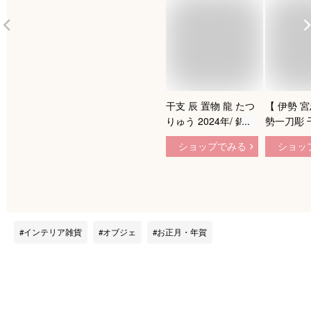
干支 辰 置物 龍 たつ
【 伊勢 宮
りゅう 2024年/ 錦彩
勢一刀彫 
招福辰（紅梅） /粗
幅3cm 行9
ショップでみる
ショッ
品 販促 景品 縁起 町
4.3cm 神
内会 敬老会 神社 寺
刀彫り 授
社 年末 年始 家庭用
品 桐箱入
業務用
インテリア雑貨
オブジェ
お正月・年賀