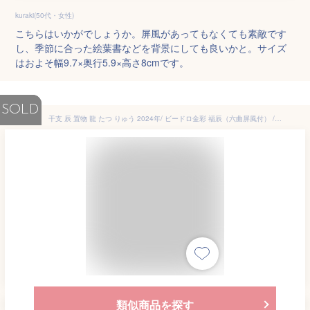
kuraki(50代・女性)
こちらはいかがでしょうか。屏風があってもなくても素敵です
し、季節に合った絵葉書などを背景にしても良いかと。サイズ
はおよそ幅9.7×奥行5.9×高さ8cmです。
SOLD
干支 辰 置物 龍 たつ りゅう 2024年/ ビードロ金彩 福辰（六曲屏風付） /粗品 販促 景品 縁起 町内会 敬老会 神社 寺社 年末 年始
類似商品を探す