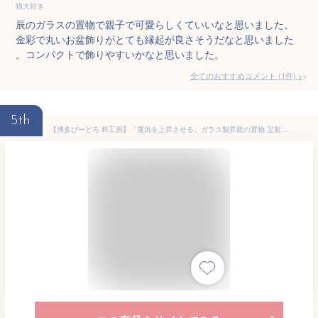
猫大好き
辰のガラスの置物で親子で可愛らしくていいなと思いました。
金彩で丸いお盆飾りがとても縁起が良さそうだなと思いました
。コンパクトで飾りやすいかなと思いました。
全てのおすすめコメント
(
1
件)
>
5th
【博多びーどろ 粋工房】「運気を上昇させる」ガラス製昇龍の置物 宝龍 紅 SO-111 安部朝和製作 【贈答品 ギフト お祝い ガラス 干支】 開運 縁起物 JAN3