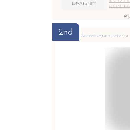
エルゴノミク
回答された質問
にくいおすす
全
2nd