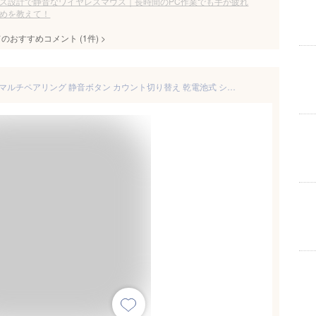
ス設計で静音なワイヤレスマウス｜長時間のPC作業でも手が疲れ
めを教えて！
てのおすすめコメント
(
1
件)
>
Bluetoothマウス エルゴマウス マルチペアリング 静音ボタン カウント切り替え 乾電池式 シルバー EZ4-MABT102S