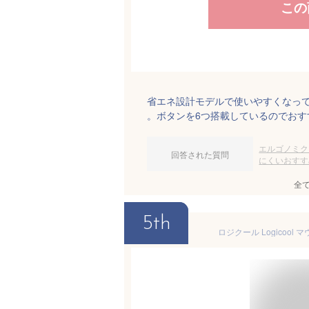
この
省エネ設計モデルで使いやすくなっ
。ボタンを6つ搭載しているのでおす
エルゴノミク
回答された質問
にくいおすす
全
5th
ロジクール Logicool 