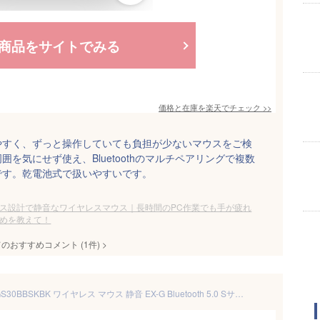
商品をサイトでみる
価格と在庫を
楽天
でチェック
>>
やすく、ずっと操作していても負担が少ないマウスをご検
を気にせず使え、Bluetoothのマルチペアリングで複数
です。乾電池式で扱いやすいです。
ス設計で静音なワイヤレスマウス｜長時間のPC作業でも手が疲れ
めを教えて！
てのおすすめコメント
(
1
件)
>
【正規代理店】 エレコム M-XGS30BBSKBK ワイヤレス マウス 静音 EX-G Bluetooth 5.0 Sサイズ 5ボタン 抗菌仕様 ブルートゥース 静音設計 ブラック ELECOM 2年保証 究極の握り心地を実現 マルチペアリング ワイヤレスマウス 認証 パソコン 無線マウス 送料無料