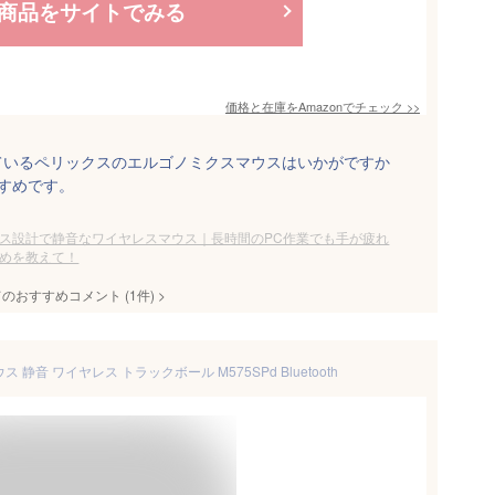
商品をサイトでみる
価格と在庫を
Amazon
でチェック
>>
ているペリックスのエルゴノミクスマウスはいかがですか
すめです。
ス設計で静音なワイヤレスマウス｜長時間のPC作業でも手が疲れ
めを教えて！
てのおすすめコメント
(
1
件)
>
マウス 静音 ワイヤレス トラックボール M575SPd Bluetooth