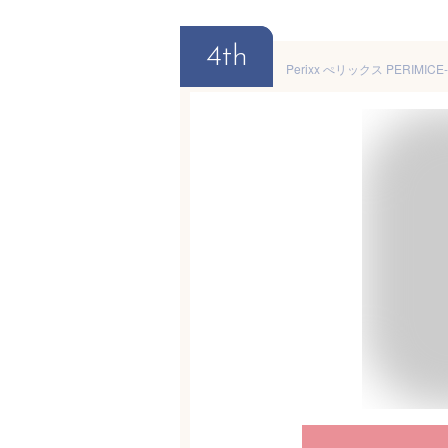
4th
Perixx ぺリックス PERI