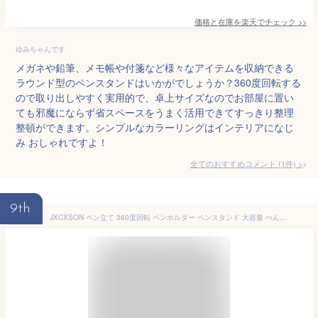
価格と在庫を
楽天
でチェック
>>
ゆみちゃんです
メガネや鉛筆、メモ帳や付箋など様々なアイテムを収納できる
ラウンド型のペンスタンドはいかがでしょうか？360度回転する
ので取り出しやすく実用的で、卓上サイズなのでお部屋に置い
ても邪魔にならず省スペースをうまく活用できてすっきり整理
整頓ができます。シンプルなカラーリングはインテリアになじ
み おしゃれですよ！
全てのおすすめコメント
(
1
件)
>
9th
JXCXSON ペン立て 360度回転 ペンホルダー ペンスタンド 大容量 ぺんたて 9グリード分類鉛筆たて 多機能 分類箱 小物 卓上収納 文房具 化粧品 便利 オフィス 家庭生活用 収納ボックス（白です）