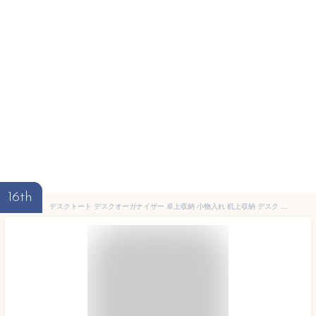
16th
デスクトート デスクオーガナイザー 卓上収納 小物入れ 机上収納 デスク 文房具 ステーショナリー スマホスタンド リモコンラック ペン立て 持ち運び 仕切り ハンドル付き シンデレラフィット JEJアステージ