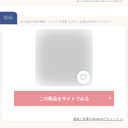
18th
卓上収納 9格多機能 ペンたて 大容量 引き出し金属文具収納 デスクオーガナイザー 机の上の小物整理に最適 です 黒 22.5mm*10.5mm*11.3mm
この商品をサイトでみる
価格と在庫を
Amazon
でチェック
>>