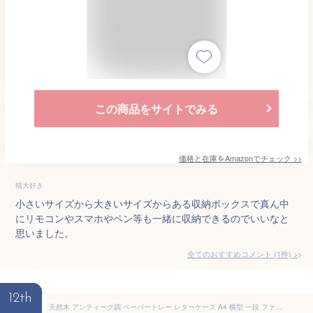
この商品をサイトでみる
価格と在庫を
Amazon
でチェック
>>
猫大好き
小さいサイズから大きいサイズからある収納ボックスで真ん中
にリモコンやスマホやペン等も一緒に収納できるのでいいなと
思いました。
全てのおすすめコメント
(
1
件)
>
12th
天然木 アンティーク調 ペーパートレー レターケース A4 横型 一段 ファイルトレイ anti スタッキング 木製 卓上収納 ウッド ナチュラル おしゃれ シンプル 収納家具 デスク上置棚 コンパクト 文房具 オフィス 書類整理 ステーショナリー 書類入れ レトロ 北欧 IT850-YI606