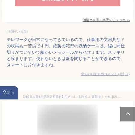
価格と在庫を
楽天
でチェック
>>
mii(30代・女性)
テレワークが日常になってきているので、仕事用の文房具なド
の収納も一苦労です円。紙製の箱型の収納ケースは、縦に間仕
切りがついていて細かいメモシールからハサミまで、スッキリ
と収まります。使わないときは蓋を閉じることができるので、
スマートに片付きますね。
全てのおすすめコメント
(
1
件)
>
24th
【365日出荷&当店限定特典付】引き出し 収納 卓上 書類 おしゃれ 北欧 ファイル 木製 収納ボックス 収納ケース ファイルケース A4 FILE CASE 4段 5段 小物入れ 国産 日本製 ヤマト工芸