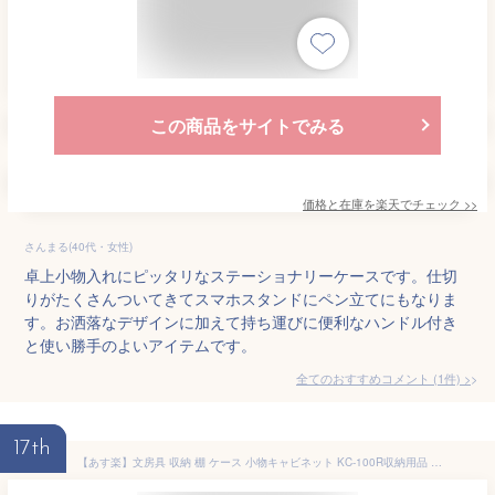
この商品をサイトでみる
価格と在庫を
楽天
でチェック
>>
さんまる(40代・女性)
卓上小物入れにピッタリなステーショナリーケースです。仕切
りがたくさんついてきてスマホスタンドにペン立てにもなりま
す。お洒落なデザインに加えて持ち運びに便利なハンドル付き
と使い勝手のよいアイテムです。
全てのおすすめコメント
(
1
件)
>
17th
【あす楽】文房具 収納 棚 ケース 小物キャビネット KC-100R収納用品 収納ケース ボックス 小物収納 引出収納 文具収納 新生活 アイリスオーヤマ