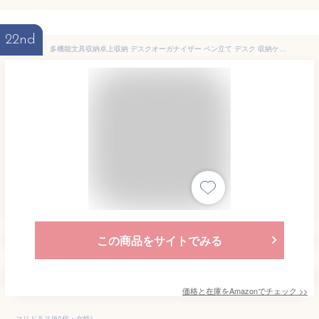
22nd
多機能文具収納卓上収納 デスクオーガナイザー ペン立て デスク 収納ケース 文具 収納 小物入れ 筆筒整理 事務用品 格納 オフィス 金属材料 (7格)
この商品をサイトでみる
価格と在庫を
Amazon
でチェック
>>
コリドラス(60代・女性)