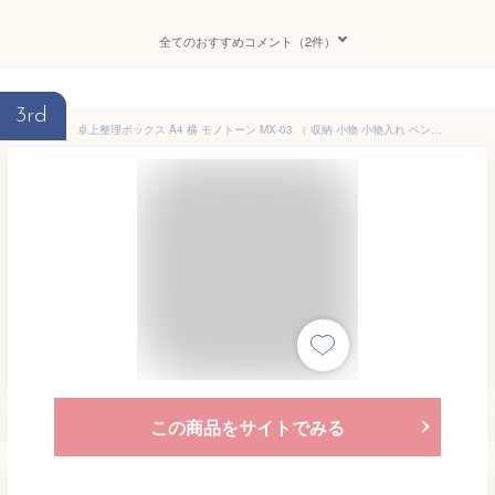
全てのおすすめコメント（2件）
3rd
卓上整理ボックス A4 横 モノトーン MX-03 （ 収納 小物 小物入れ ペン立て プラスチック 仕切り付き 小物ボックス付き 卓上収納 デスク収納 文房具 メイク キッチン用品 省スペース 整理整頓 デスク周り リモコン フリーアドレス ）
この商品をサイトでみる