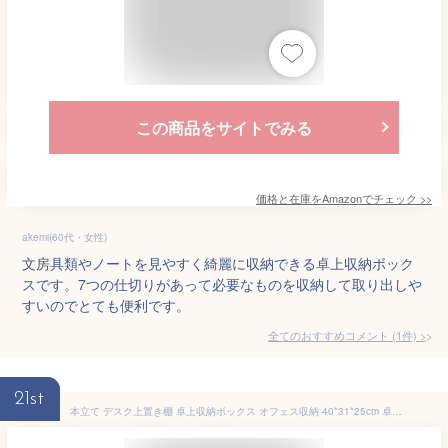
この商品をサイトでみる
価格と在庫を
Amazon
でチェック
>>
akemi(60代・女性)
文房具類やノートを見やすく綺麗に収納できる卓上収納ボック
スです。7つの仕切りがあって必要なものを収納して取り出しや
すいのでとても便利です。
全てのおすすめコメント
(
1
件)
>
21st
本立て デスク上置き棚 卓上収納ボックス オフェス収納 40*31*25cm 卓上収納ケース ペン立て 小物入れ 仕切り デスク収納ラック 事務用品 卓上収納