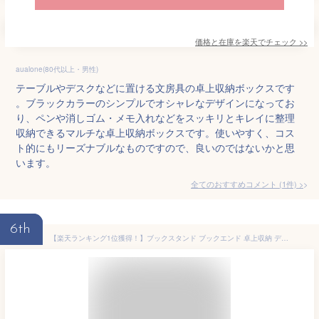
価格と在庫を
楽天
でチェック
>>
aualone(80代以上・男性)
テーブルやデスクなどに置ける文房具の卓上収納ボックスです
。ブラックカラーのシンプルでオシャレなデザインになってお
り、ペンや消しゴム・メモ入れなどをスッキリとキレイに整理
収納できるマルチな卓上収納ボックスです。使いやすく、コス
ト的にもリーズナブルなものですので、良いのではないかと思
います。
全てのおすすめコメント
(
1
件)
>
6th
【楽天ランキング1位獲得！】ブックスタンド ブックエンド 卓上収納 デスクオーガナイザー デスク収納 卓上本棚 棚 本立て 本棚 卓上 ファイル立て 書類ホルダー 仕切りラック 書類 ペン立て ペンスタンド 小物ケース 小物入れ 小物 引き出し 事務用品整理 大容量