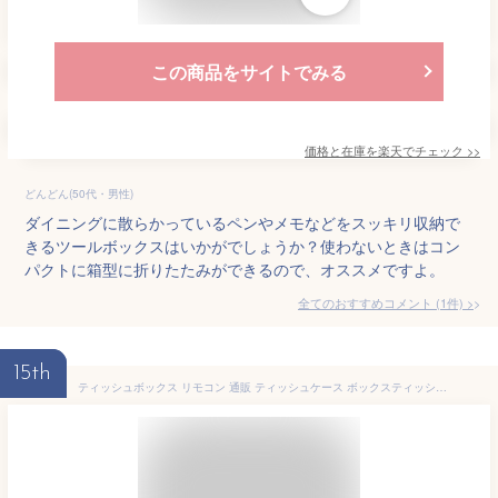
この商品をサイトでみる
価格と在庫を
楽天
でチェック
>>
どんどん(50代・男性)
ダイニングに散らかっているペンやメモなどをスッキリ収納で
きるツールボックスはいかがでしょうか？使わないときはコン
パクトに箱型に折りたたみができるので、オススメですよ。
全てのおすすめコメント
(
1
件)
>
15th
ティッシュボックス リモコン 通販 ティッシュケース ボックスティッシュケース リモコンラック リモコンケース リモコン 収納 仕分け収納 リビング 寝室 多機能 卓上収納 収納用品 おしゃれ 小物収納 雑貨 インテリア 生活雑貨