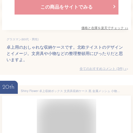
この商品をサイトでみる
価格と在庫を
楽天
でチェック
>>
グラスマン(60代・男性)
卓上用のおしゃれな収納ケースです。北欧テイストのデザイン
とイメージ。文房具や小物などの整理整頓用にぴったりだと思
いますよ。
全てのおすすめコメント
(
3
件)
>
20th
Shiny Flower 卓上収納ボックス 文房具収納ケース 黒 金属メッシュ 小物入れ ペン立て デスクオーガナイザー 多機能 整理便利 手入れ簡単 丈夫 引き出し 仕切り 持ち運び オフィス用品 事務用品 机上用