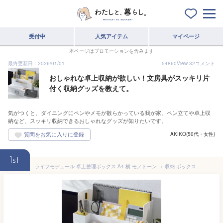
受付中
人気アイテム
マイページ
本ページはプロモーションを含みます
最終更新日：2026/01/01
54860
View
32
コメント
おしゃれな卓上収納が欲しい！文房具がスッキリ片
付く収納グッズを教えて。
気がつくと、ダイニングにペンやメモが散らかっている我が家。ペン立てや卓上収
納など、スッキリ収納できるおしゃれなグッズが知りたいです。
AKIKO(50代・女性)
1st
ライフモデュール 卓上整理ボックス A4 横 モノトーン （ 収納 ボックス 小物入れ ペン立て プラスチック 収納用品 省スペース オフィス レターボックス 事務用品 小物収納 整理整頓 デスク周り 小物ケース 白 黒 おしゃれ 持ち手 ）