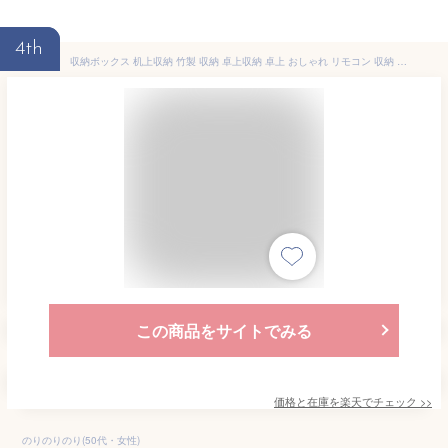
4th
収納ボックス 机上収納 竹製 収納 卓上収納 卓上 おしゃれ リモコン 収納 ケース リモコンケース リモコン収納 リモコン入れ 多機能 竹製 北欧 デスク 収納ケース 小物入れ デスク周り シンプル カジュアル 白 卓上収納ケース 小物収納 ホワイト 木目 学校 ホテル
この商品をサイトでみる
価格と在庫を
楽天
でチェック
>>
のりのりのり(50代・女性)