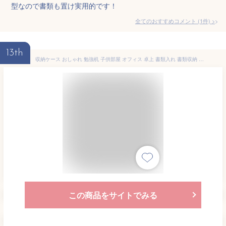
型なので書類も置け実用的です！
全てのおすすめコメント
(
1
件)
>
13th
収納ケース おしゃれ 勉強机 子供部屋 オフィス 卓上 書類入れ 書類収納 デスク収納 RISUスタックシステムケース レギュラーM 収納ボックス 北欧 チェスト 収納 引き出し 引出 小物入れ プラスチック A4 ホワイト系 白 アイボリー ブルー キッズ
この商品をサイトでみる