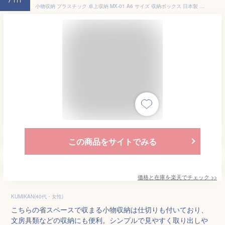
7th
小物収納 プラスチック 卓上収納 MX-01 A6 サイズ 収納ボックス 日本製 （ 収納 小物 小物入れ ペン立て 仕切り付き 小物ボックス付き デスク収納 文房具 メイク キッチン 省スペース 整理整頓 デスク周り リモコン フリーアドレス ）
この商品をサイトでみる
価格と在庫を
楽天
でチェック
>>
KUMIKAN(40代・女性)
こちらの省スペースで収まる小物収納は仕切りも付いており、
文房具類などの収納にも便利。シンプルで見やすく取り出しや