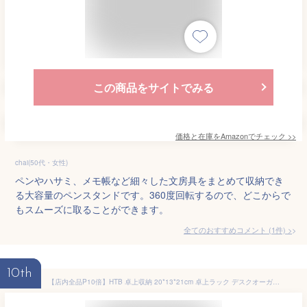
この商品をサイトでみる
価格と在庫を
Amazon
でチェック
>>
chai(50代・女性)
ペンやハサミ、メモ帳など細々した文房具をまとめて収納でき
る大容量のペンスタンドです。360度回転するので、どこからで
もスムーズに取ることができます。
全てのおすすめコメント
(
1
件)
>
10th
【店内全品P10倍】HTB 卓上収納 20*13*21cm 卓上ラック デスクオーガナイザー リモコン 収納 文房具 化粧品 コスメボックス 小物入れ オフェス 机上ラック 収納ケース 引き出し付き 仕切り 多機能 竹製 脱プラ エコ プレゼント HTB-SC1