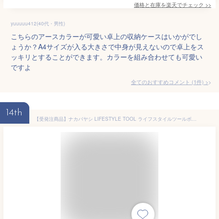
価格と在庫を
楽天
でチェック
>>
yuuuuu412(40代・男性)
こちらのアースカラーが可愛い卓上の収納ケースはいかがでし
ょうか？A4サイズが入る大きさで中身が見えないので卓上をス
ッキリとすることができます。カラーを組み合わせても可愛い
ですよ
全てのおすすめコメント
(
1
件)
>
14th
【受発注商品】ナカバヤシ LIFESTYLE TOOL ライフスタイルツールボックス Mサイズ ネイビー/ワインレッド/ブラック/クラフト LST-B02