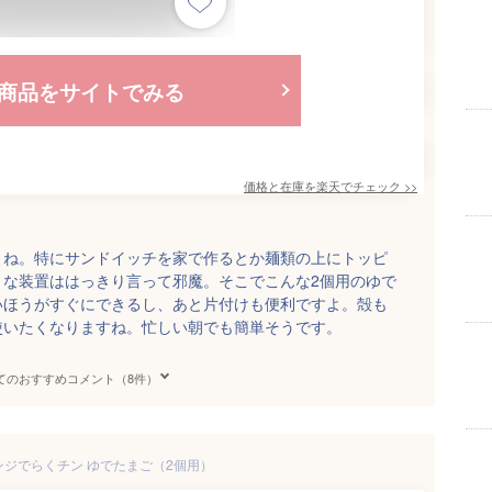
商品をサイトでみる
価格と在庫を
楽天
でチェック
>>
よね。特にサンドイッチを家で作るとか麺類の上にトッピ
きな装置ははっきり言って邪魔。そこでこんな2個用のゆで
いほうがすぐにできるし、あと片付けも便利ですよ。殻も
使いたくなりますね。忙しい朝でも簡単そうです。
てのおすすめコメント（8件）
ンジでらくチン ゆでたまご（2個用）