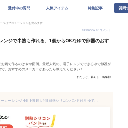
受付中の質問
人気アイテム
特集記事
質問
ージはプロモーションを含みます
8499
View
60
コメント
レンジで半熟も作れる、1個からOKなゆで卵器のおす
でお鍋で作るのはやや面倒。最近人気の、電子レンジでできるゆで卵器が
ので、おすすめのメーカーがあったら教えてください！
わたしと、暮らし。編集部
【楽天1位 mitas公式】ゆで卵メーカー レンジ 4個 1個 最大4個 耐熱シリコンバンド付き ゆでたまご メーカー レンジ 電子レンジ エッグクッカー 茹で卵メーカー エッグスチーマー ゆで卵器 ゆで卵 グッズ 半熟 固茹で 固ゆで 簡単 軽量 かわいい にわとり キッチングッズ