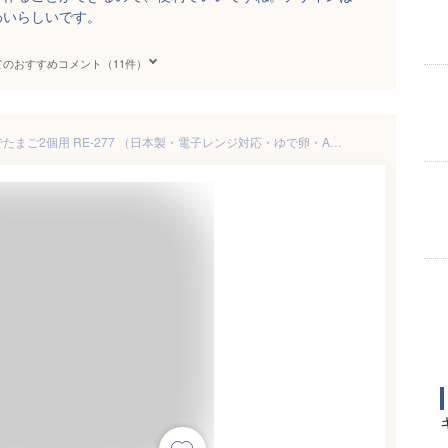
わいらしいです。
てのおすすめコメント（11件）
曙産業 レンジでらくチン！ゆでたまご2個用 RE-277 （日本製・電子レンジ対応・ゆで卵・AKEBONO・tg1903）