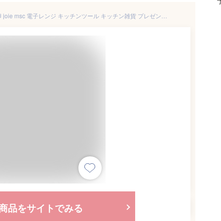
エッグボイリー レンジでゆで卵 joie msc 電子レンジ キッチンツール キッチン雑貨 プレゼント 誕生日 母の日 インスタ映え ダブルスリー
商品をサイトでみる