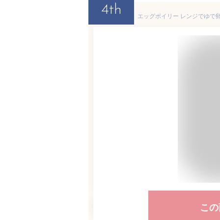
4th
この