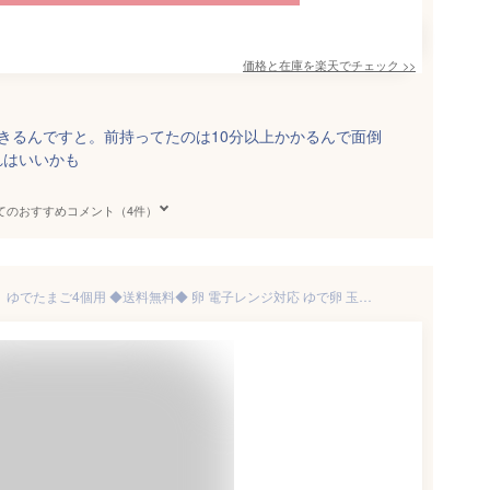
価格と在庫を
楽天
でチェック
>>
きるんですと。前持ってたのは10分以上かかるんで面倒
れはいいかも
てのおすすめコメント（4件）
ゆでたまご レンジでらくチン！ ゆでたまご4個用 ◆送料無料◆ 卵 電子レンジ対応 ゆで卵 玉子 固ゆで 半熟 レンジ 日本製 キッチン ツール アイテム 節約 キッチン雑貨 調理器 台所用品 セール ショッピング 激安 格安 価格 生活 暮らし 家庭用品【送料無料】【smtb-TK】