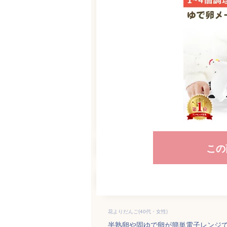
この
花よりだんご(40代・女性)
半熟卵や固ゆで卵が簡単電子レンジ