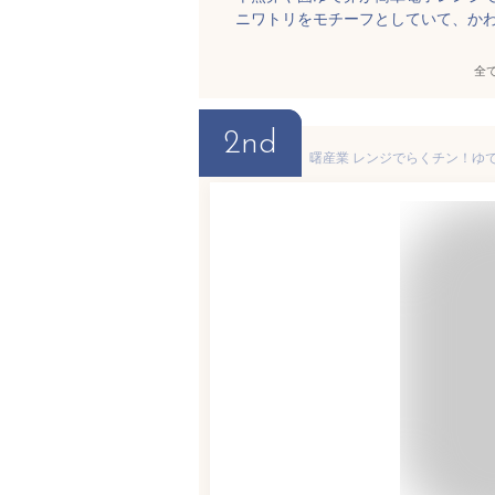
ニワトリをモチーフとしていて、か
全
2nd