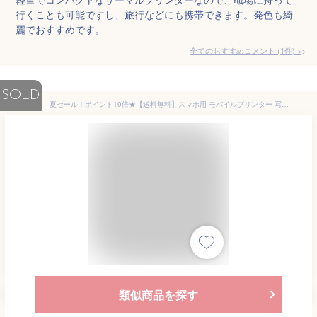
行くことも可能ですし、旅行などにも携帯できます。発色も綺
麗でおすすめです。
全てのおすすめコメント
(
1
件)
>
SOLD
夏セール！ポイント10倍★【送料無料】スマホ用 モバイルプリンター 写真 プリンター サーマルプリンタ ポケットメモプリンタ モノクロ 感熱紙[Phomemo M02S]フォメモ 300dpi小型 持ち運び 黒iPhone&Android対応
類似商品を探す