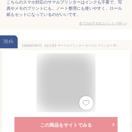
こちらのスマホ対応のサマルプリンターはインクも不要で、写
真やメモのプリントにも。ノート整理にも使いやすく、ロール
紙もセットになっているのがいいです。
全てのおすすめコメント
(
1
件)
>
18th
【感熱紙5巻付】【あす楽】サーマルプリンター モバイル プリンター Bluetooth 接続 USB スマホプリンター ラベルライター 感熱式 インク不要 専用アプリ 写真印刷 手帳作り リスト ラベル メモ印刷 OCR 多機能 iPhone Android 対応 子供 誕生日 プレゼン
この商品をサイトでみる