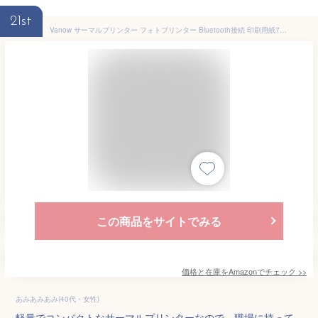
21st
Vanow サーマルプリンター フォトプリンター Bluetooth接続 印刷用紙7巻付き 超小型 軽量 便携式 iOS Android Windowsシステム対応 ミニポケット レシートプリンター 手帳・写真・リスト・ラベル印刷 ギフト スマホ対応 多国言語対応専用APP 日本語説明書
この商品をサイトでみる
価格と在庫を
Amazon
でチェック
>>
あみあみあみ(40代・女性)
軽量でコンパクトなサーマルプリンターなので、職場に持って