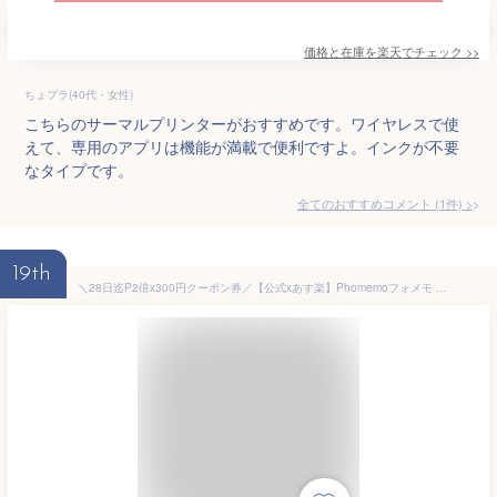
価格と在庫を
楽天
でチェック
>>
ちょプラ(40代・女性)
こちらのサーマルプリンターがおすすめです。ワイヤレスで使
えて、専用のアプリは機能が満載で便利ですよ。インクが不要
なタイプです。
全てのおすすめコメント
(
1
件)
>
19th
＼28日迄P2倍x300円クーポン券／【公式xあす楽】Phomemoフォメモ M02 PRO スマホ対応 モバイルプリンター 写真 フォトプリンター 小型 持ち運び サーマルプリンター 解像度304dpi iPhone対応 緑x専用紙セット 感熱式印刷 Type-C高速充電 送料無料