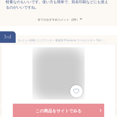
軽量なのもいいです。使い方も簡単で、宛名印刷などにも使え
るのがいいですね。
全てのおすすめコメント（2件）
3rd
[レビュー特典] ミニプリンター 家庭用 Phomemo ラベルライター T02 / M02 / M02 PRO / M02S / M03 / M04AS スマホ 対応 コンパクトプリンター 感熱 モバイルプリンター 小型 持ち運び サーマルプリンター スマホプリンター 宛名/領収書/食品表示/プレゼント 公式
この商品をサイトでみる