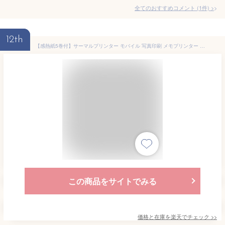
全てのおすすめコメント
(
1
件)
>
12th
【感熱紙5巻付】サーマルプリンター モバイル 写真印刷 メモプリンター ラベルライター Bluetooth 充電式 スマホプリンター USB メモ印刷 ラベル 感熱式 コンパクト iPhone Android プレゼント 子供 誕生日 接続
この商品をサイトでみる
価格と在庫を
楽天
でチェック
>>