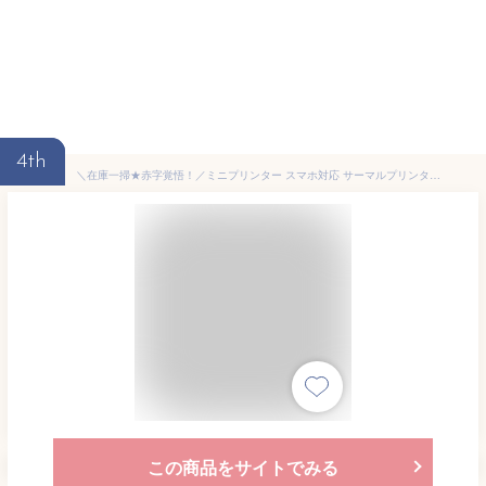
4th
＼在庫一掃★赤字覚悟！／ミニプリンター スマホ対応 サーマルプリンター Bluetooth接続 多機能印刷 200dpi 小型 携帯 ポータブル コンパクト モバイルプリンター 印刷用紙 水彩色鉛筆付き 写真/メモ/手帳/領収書/ラベル/付箋/ワード/ウェブ用に適応
この商品をサイトでみる