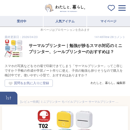
受付中
人気アイテム
マイページ
本ページはプロモーションを含みます
最終更新日：2026/04/23
14148
View
28
コメント
サーマルプリンター｜勉強が捗るスマホ対応のミニ
プリンター、シールプリンターのおすすめは？
スマホの写真などをその場で印刷できてしまう「サーマルプリンター」ってご存じ
ですか？手帳の作成や学習ノート作りに使え、子供の勉強も捗りそうなので購入を
検討中です。使いやすい小型で、おすすめはありますか？
わたしと、暮らし。編集部
1st
[レビュー特典] ミニプリンター モバイルプリンター サーマルプリンター Phomemo T02 ラベルプリンター スマホ 対応 小型 軽量 感熱 ポータブルプリンター 家庭用 新学期応援 受験勉強 帰省プレゼント 写真フォトプリンター 持ち運び メルカリ宛名 食品表示用