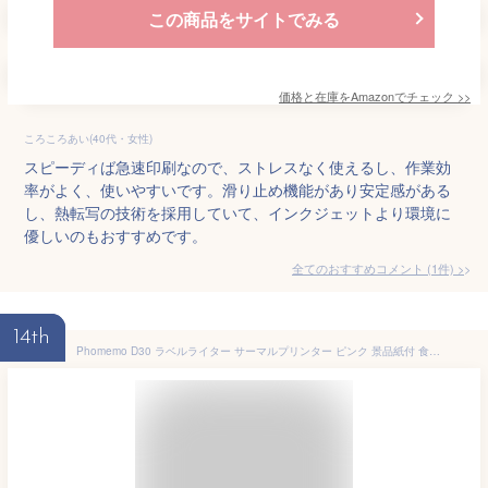
この商品をサイトでみる
価格と在庫を
Amazon
でチェック
>>
ころころあい(40代・女性)
スピーディば急速印刷なので、ストレスなく使えるし、作業効
率がよく、使いやすいです。滑り止め機能があり安定感がある
し、熱転写の技術を採用していて、インクジェットより環境に
優しいのもおすすめです。
全てのおすすめコメント
(
1
件)
>
14th
Phomemo D30 ラベルライター サーマルプリンター ピンク 景品紙付 食品表示 スマホ 対応 ラベルプリンター モバイルプリンター 宛名印刷 家庭収納 小型 持ち運び iPhone用 プレゼント iOS/android対応 日本語APP 送料0 ポータブル 公式