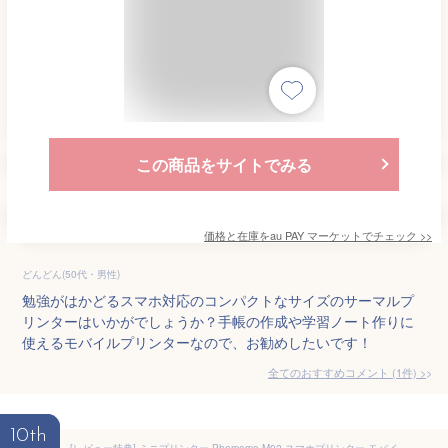
この商品をサイトでみる
価格と在庫を
au PAY マーケット
でチェック
>>
どんどん(50代・男性)
勉強がはかどるスマホ対応のコンパクトなサイズのサーマルプ
リンターはいかがでしょうか？手帳の作成や学習ノート作りに
使えるモバイルプリンターなので、お勧めしたいです！
全てのおすすめコメント
(
1
件)
>
10th
[レビュー特典] ミニプリンター Phomemo M02 スマホプリンター モバイルプリンター 3巻感熱透明 シール 203DPI ポータブルコンパクト サーマルプリンター ラベルライター 小型 持ち運び モノクロ Bluetooth 軽量 宛名 ラベルプリンター 色が選べる