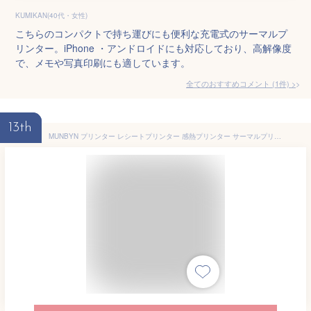
KUMIKAN(40代・女性)
こちらのコンパクトで持ち運びにも便利な充電式のサーマルプ
リンター。iPhone ・アンドロイドにも対応しており、高解像度
で、メモや写真印刷にも適しています。
全てのおすすめコメント
(
1
件)
>
13th
MUNBYN プリンター レシートプリンター 感熱プリンター サーマルプリンター ESC/POS エプソン指令対応 領収書/請求書 300mm/s高速印刷 USB/Serial/LANポート多端子接続 居酒屋 駐車場 ガソリンスタンド 本屋 喫茶店適用 取り 扱い簡単 58/80mm感熱紙サポート 事務用 JCT登録済