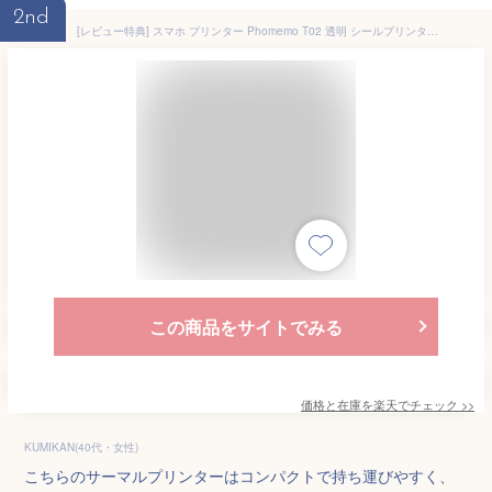
2nd
[レビュー特典] スマホ プリンター Phomemo T02 透明 シールプリンター 小型 ラベルプリンター 持ち運び 軽量 ミニプリンター 本体 モバイルプリンター サーマルプリンター フォトプリンター 写真 初心者 新学期準備 かわいい プレゼント フォメモ公式 宛名印刷 食品表示
この商品をサイトでみる
価格と在庫を
楽天
でチェック
>>
KUMIKAN(40代・女性)
こちらのサーマルプリンターはコンパクトで持ち運びやすく、