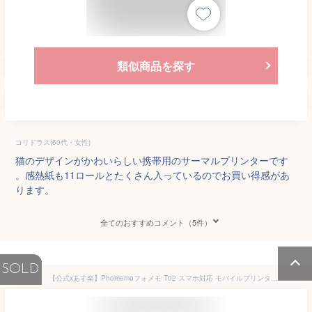
類似商品を探す
コリドラス(60代・女性)
猫のデザインがかわいらしい携帯用のサーマルプリンターです
。感熱紙も11ロールとたくさん入っているのでお買い得感があ
ります。
全てのおすすめコメント（5件）
SOLD
【公式xあす楽】Phomemoフォメモ T02 スマホ対応 モバイルプリンター 写真 小型 持ち運び サーマルプリンター グリーン 解像度203dpi iPhone&Android対応 コンパクト モノクロ 感熱印刷 多言語対応 送料無料