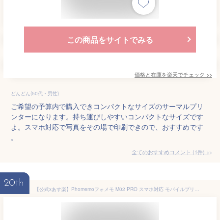
この商品をサイトでみる
価格と在庫を
楽天
でチェック
>>
どんどん(50代・男性)
ご希望の予算内で購入できコンパクトなサイズのサーマルプリ
ンターになります。持ち運びしやすいコンパクトなサイズです
よ。スマホ対応で写真をその場で印刷できので、おすすめです
。
全てのおすすめコメント
(
1
件)
>
20th
【公式xあす楽】Phomemoフォメモ M02 PRO スマホ対応 モバイルプリンター 写真 フォトプリンター 小型 持ち運び サーマルプリンター 解像度304dpi iPhone対応 白x専用紙セット 感熱式印刷 Type-C高速充電 送料無料