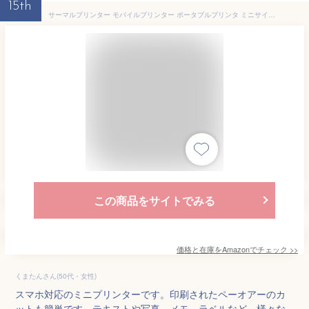
15th
サーマルプリンター モバイルプリンター ポータブルプリンタ ミニサイズ 無線接続 200DPI スマホ対応 ポケットプリンタ フォトプリンター テキスト/写真/メモ/願い/議題/買い物リスト/ラベルなど用 インクなし(ピンク)
この商品をサイトでみる
価格と在庫を
Amazon
でチェック
>>
くまたんさん(50代・女性)
スマホ対応のミニプリンターです。印刷されたペーオアーのカ
ットも簡単です。テキストや写真、メモ、ラベルなど、様々な