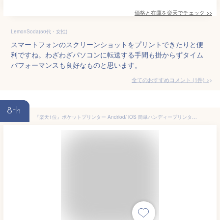
価格と在庫を
楽天
でチェック
>>
LemonSoda(50代・女性)
スマートフォンのスクリーンショットをプリントできたりと便
利ですね。わざわざパソコンに転送する手間も掛からずタイム
パフォーマンスも良好なものと思います。
全てのおすすめコメント
(
1
件)
>
8th
『楽天1位』ポケットプリンター Andriod/ iOS 簡単ハンディープリンター サーマルプリンター インク不要 BlueToothサーマル スマホ 対応 プリンター 写真用ポータブルポケットプリンター レシート ラベル ミニ ラベルプリンター ミニプリンター スマホプリンター