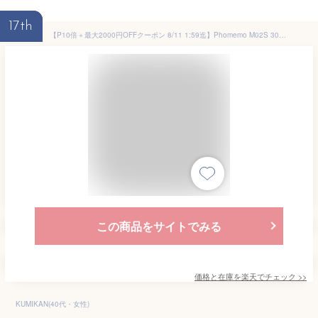
17th
【P10倍＋最大2000円OFFクーポン 8/11 1:59迄】Phomemo M02S 304dpi サーマルプリンター ミニプリンター スマホ インク不要 フォトプリンター Bluetooth接続 15/25/53mm幅対応 プレゼント 写真 メモ 手帳 家計簿 領収書 ノート 整理収納 ロール紙1個付 日本語対応
この商品をサイトでみる
価格と在庫を
楽天
でチェック
>>
KUMIKAN(40代・女性)