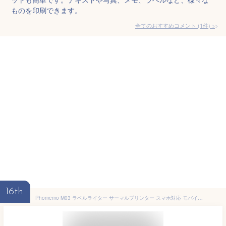
ものを印刷できます。
全てのおすすめコメント
(
1
件)
>
16th
Phomemo M03 ラベルライター サーマルプリンター スマホ対応 モバイルプリンター 53mm・80mm用紙 色選べる ポータブル型 収納管理 Type-C高速充電 小型 持ち運び コンパクト iPhone＆android対応 日本語説明書 フォメモ公式