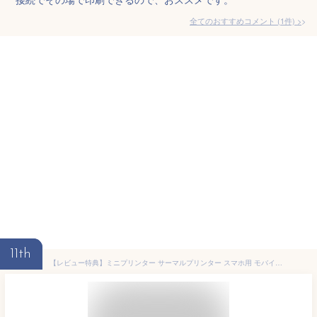
全てのおすすめコメント
(
1
件)
>
11th
【レビュー特典】ミニプリンター サーマルプリンター スマホ用 モバイルプリンター Phomemo M02Pro フォトプリンター 304dpi 15・25・53mm幅 モノクロ Bluetooth接続 プレゼント ノート 写真 手帳 家計簿 Android＆iOS適応 フォメモ 日本語対応