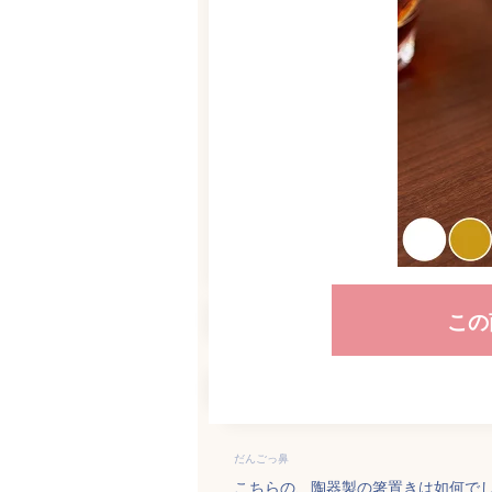
この
だんごっ鼻
こちらの、陶器製の箸置きは如何で