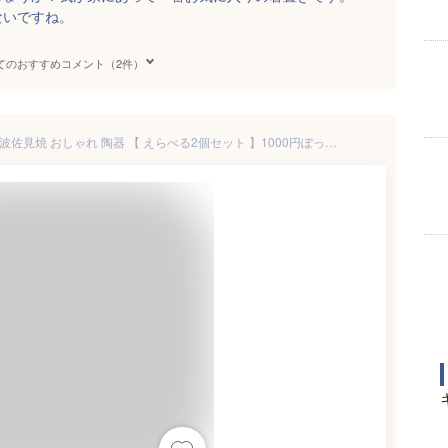
ないですね。
てのおすすめコメント（2件）
ポイント10倍 【 ROXY 公式】 波佐見焼 おしゃれ 陶器 【 えらべる2個セット 】1000円ぽっきり はしおき 箸置き おりがみ 全6色 瑞幸窯 ギフト プレゼント 食器 波佐見 実用的 かわいい モダン 北欧 プレゼント お歳暮 早割