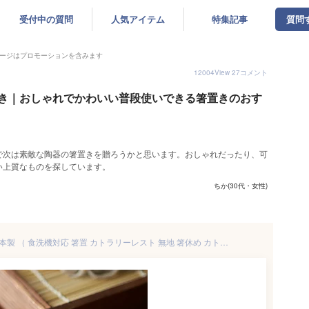
受付中の質問
人気アイテム
特集記事
質問
ージはプロモーションを含みます
12004
View
27
コメント
き｜おしゃれでかわいい普段使いできる箸置きのおす
で次は素敵な陶器の箸置きを贈ろうかと思います。おしゃれだったり、可
い上質なものを探しています。
ちか(30代・女性)
箸置き kyu ハーフ 陶器 食器 日本製 （ 食洗機対応 箸置 カトラリーレスト 無地 箸休め カトラリー 箸 置き レスト シンプル バイカラー ）【39ショップ】