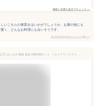
価格と在庫を
楽天
でチェック
>>
らしいこちらの箸置きはいかがでしょうか。お箸の他にも
可愛く、どんなお料理にも合いそうです。
全てのおすすめコメント
(
1
件)
>
箸置き おしゃれ 和モダン 丸棒 正月 はしおき 陶器 食器 同柄5個セット （ カトラリーレスト 箸置 市松模様 七宝 箸おき 箸やすめ 箸休め カトラリー レスト ハシオキ お箸 箸 置き 結婚祝い 可愛い 日本製 ）【39ショップ】