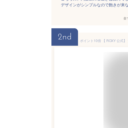
デザインがシンプルなので飽きが来
全
2nd