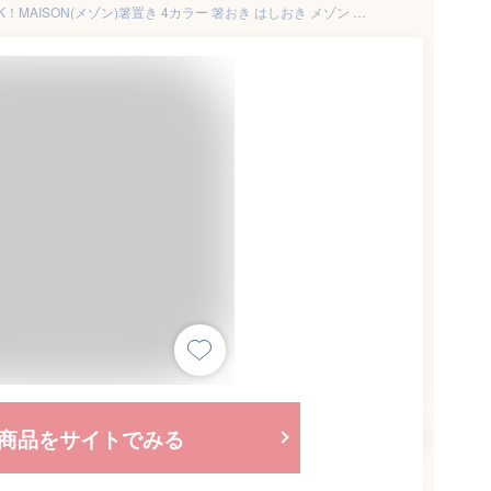
＼クーポンあり！／メール便OK！MAISON(メゾン)箸置き 4カラー 箸おき はしおき メゾン お家 ハウス モチーフ ほっこり 可愛い インスタ映え インスタグラム 北欧風 おしゃれ 国産 陶器のふる里 trysケ
商品をサイトでみる