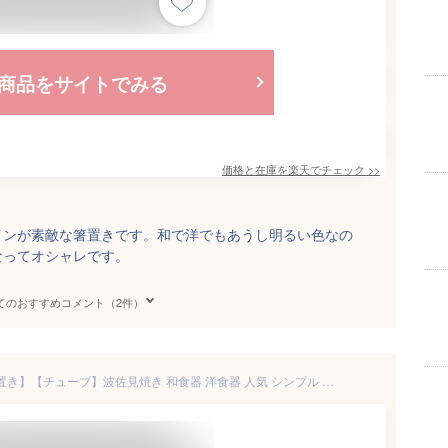
商品をサイトでみる
価格と在庫を
楽天
でチェック
>>
インが素敵な箸置きです。和で洋でもあうし明るい色なの
なってオシャレです。
てのおすすめコメント（2件）
【tomofac】【白山陶器】【箸置き】【チューブ】波佐見焼き 和食器 洋食器 人気 シンプル ブルー 箸置き ギフト セット プレゼント