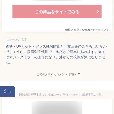
この商品をサイトでみる
価格と在庫を
Amazon
でチェック
>>
kuraki(50代・女性)
遮熱・UVカット・ガラス飛散防止と一枚三役のこちらはいかが
でしょうか。接着剤不使用で、水だけで簡単に貼れます。昼間
はマジックミラーのようになり、外からの視線が気になりませ
ん。
全てのおすすめコメント（2件）
6th
【暖冷房効率UP】窓ガラス防犯シート 防犯フィルム！強盗被害防止・家の安全を守る【日本開発・業者不要】窓断熱シート 窓防寒シート 窓ガラスフィルム 新進化丈夫な素材 窓目隠し 遮光 飛散防止 紫外線カット 防災 防覗きフィルム 簡単設置 プライバシー対策 DIY断熱フィル