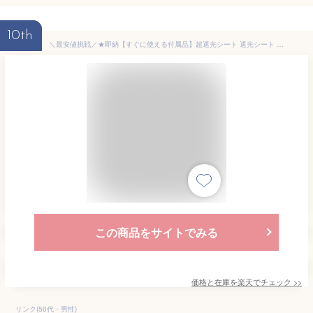
10th
＼最安値挑戦／★即納【すぐに使える付属品】超遮光シート 遮光シート 遮光 窓 布 窓遮光シート 窓断熱シート 窓 UVカット 夏 紫外線遮断 窓ガラス 目隠しシート 日よけシート 遮熱シート 超遮光カーテン 遮光フィルム 日除けシート 遮光テープ シート 断熱シート 西日対策
この商品をサイトでみる
価格と在庫を
楽天
でチェック
>>
リンク(50代・男性)