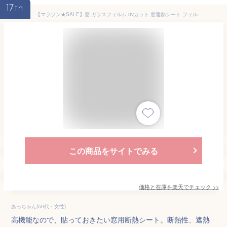
17th
【マラソン★SALE】窓 ガラスフィルム uvカット 窓遮熱シート フィルム 窓シート 紫外線カット 100％ 断熱フィルム 遮熱シート 電気代 節電 省エネ 紫外線対策 西日対策 UV対策 日除け 目隠し 日よけ 節約 節電 飛散防止フィルム 防犯対策 DIY 貼ってはがせる【yama】
この商品をサイトでみる
価格と在庫を
楽天
でチェック
>>
あっちゃん(50代・女性)
高機能なので、貼っておきたい窓用断熱シート。断熱性、遮熱