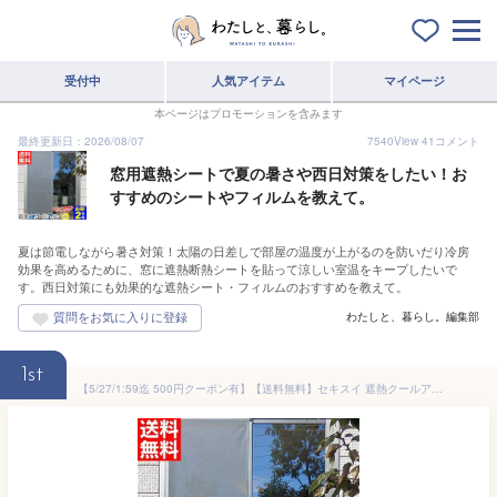
受付中
人気アイテム
マイページ
本ページはプロモーションを含みます
最終更新日：2026/08/07
7540
View
41
コメント
窓用遮熱シートで夏の暑さや西日対策をしたい！お
すすめのシートやフィルムを教えて。
夏は節電しながら暑さ対策！太陽の日差しで部屋の温度が上がるのを防いだり冷房
効果を高めるために、窓に遮熱断熱シートを貼って涼しい室温をキープしたいで
す。西日対策にも効果的な遮熱シート・フィルムのおすすめを教えて。
わたしと、暮らし。編集部
1st
【5/27/1:59迄 500円クーポン有】【送料無料】セキスイ 遮熱クールアップ≪100×200cm 2枚組≫【正規販売店】遮光シート 窓 遮熱シート 窓 日よけ 窓 目隠し シート ミラー 遮熱フィルム フィルム SEKISUI 網戸 目隠し シート スクリーン 中から外が見える マサ