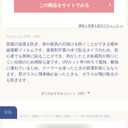
この商品をサイトでみる
価格と在庫を
楽天
でチェック
>>
ひろよしよし(50代・女性)
部屋の温度を防ぎ、床や家具の日焼けを防ぐことができる紫外
線遮断フィルムです。接着剤不要の水で貼るタイプのため、初
心者でも簡単に貼ることができ、剥がしたとき粘着剤が残りに
くい仕様のため掃除も楽です。UVカット率100％で遮熱、断熱
に優れているため、クーラーを使ったときの節電対策にもなり
ます。窓ガラスに飛来物があったときも、ガラスが飛び散るの
も防ぎます。
全てのおすすめコメント（2件）
9th
セキスイ 遮熱クールアップ 積水 | 遮熱シート 100×200cm/枚 窓 目隠し はがせる 暑さ対策グッズ ガラス 省エネ 節電 簡単設置【レビュー投稿で特典配布】