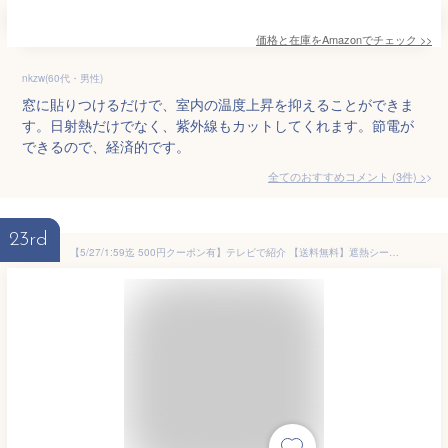
価格と在庫を
Amazon
でチェック
>>
nkzw(60代・男性)
窓に貼りつけるだけで、室内の温度上昇を抑えることができま
す。日射熱だけでなく、紫外線もカットしてくれます。節電が
できるので、経済的です。
全てのおすすめコメント
(
3
件)
>
23rd
【5/27/1:59迄 500円クーポン有】テレビで紹介 【送料無料】遮熱シート 窓 遮熱クールアップ ≪100×200cm 2枚組≫ セキスイ【正規販売店】SEKISUI 遮熱クールネット 遮光シート 窓 遮熱フィルム 積水 200 シェード 遮光ネット スクリーン 中から外が見える 網戸 ペット masa