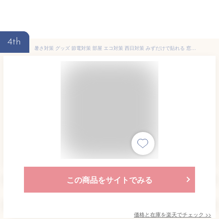
4th
暑さ対策 グッズ 節電対策 部屋 エコ対策 西日対策 みずだけで貼れる 窓ガラスフィルム 【幅90×200cm大判サイズ】目隠しはがせる 窓 断熱シートUVカット 紫外線カット 遮光 結露防止 西日よけ 飛散防止 防災 台風 地震対策 レビュー特典付き
この商品をサイトでみる
価格と在庫を
楽天
でチェック
>>