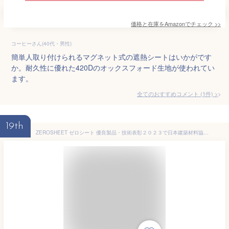
価格と在庫を
Amazon
でチェック
>>
コーヒーさん(40代・男性)
簡単人取り付けられるマグネット式の遮熱シートはいかがです
か。耐久性に優れた420Dのオックスフォード生地が使われてい
ます。
全てのおすすめコメント
(
1
件)
>
19th
ZEROSHEET ゼロシート 優良製品・技術表彰２０２３で日本建築材料協会賞を受賞 貼って剥がせる窓ガラス用遮熱シート 遮熱フィルム 断熱シート 断熱フィルム DIY 遮熱シート 紫外線カット 近赤外線カット 飛散防止効果