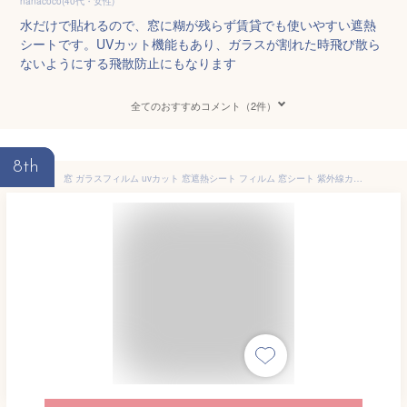
nanacoco(40代・女性)
水だけで貼れるので、窓に糊が残らず賃貸でも使いやすい遮熱
シートです。UVカット機能もあり、ガラスが割れた時飛び散ら
ないようにする飛散防止にもなります
全てのおすすめコメント（2件）
8th
窓 ガラスフィルム uvカット 窓遮熱シート フィルム 窓シート 紫外線カット 100％ 断熱フィルム 遮熱シート 電気代 節電 省エネ 紫外線対策 西日対策 UV対策 日除け 目隠し 日よけ 節約 節電 飛散防止フィルム 防犯対策 DIY 貼ってはがせる【yama】