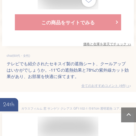
この商品をサイトでみる
価格と在庫を
楽天
でチェック
>>
chai(50代・女性)
テレビでも紹介されたセキスイ製の遮熱シート、クールアップ
はいかがでしょうか。-11℃の遮熱効果と78%の紫外線カット効
果があり、お部屋を快適に保てます。
全てのおすすめコメント
(
4
件)
>
24th
ガラスフィルム 窓 サンゲツ クレアス GF1102-1 巾97cm 透明遮熱 コア70 窓用フィルム 遮熱フィルム 遮熱シート 断熱フィルム 断熱シート 透明 クリア UVカット 紫外線カット 飛散防止 防虫忌避 ハードコート