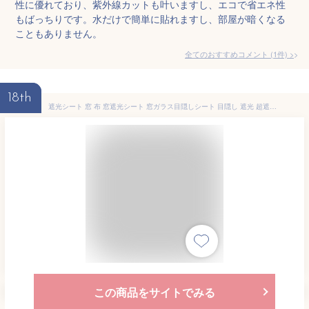
性に優れており、紫外線カットも叶いますし、エコで省エネ性
もばっちりです。水だけで簡単に貼れますし、部屋が暗くなる
こともありません。
全てのおすすめコメント
(
1
件)
>
18th
遮光シート 窓 布 窓遮光シート 窓ガラス目隠しシート 目隠し 遮光 超遮光シート 日よけシート 日差し・西日対策 窓ガラス 420dオックスフォード 遮熱 UVカット 紫外線カット 防水 目隠しシート 貼付簡単 浴室 風呂場 ガラス (01黒-1.45x1M)
この商品をサイトでみる