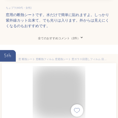
ちょプラ(40代・女性)
窓用の断熱シートです。水だけで簡単に貼れますよ。しっかり
紫外線カット出来て、でも光りは入ります。外からは見えにく
くなるのもおすすめです。
全てのおすすめコメント（2件）
5th
窓 断熱シート 窓断熱フィルム 窓遮熱シート 窓ガラス目隠しフィルム 目隠しシート 窓用フィルム UVカット 紫外線カットガラス飛散防止 防犯フィルム 日差し対策 紫外線カットフィルム 90*400cm