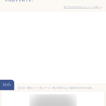
全てのおすすめコメント
(
1
件)
>
16th
【公式】 遮熱シート 窓 エアコン 暑さ対策 日よけ 幅90X丈210cm 2枚 遮熱スクリーン 部屋 遮光 遮熱カーテン 節電 省エネ ロング 2枚組 エコ スクリーン 冷房 よく効く 紫外線 UVカット 遮光 率 約98％ 目隠し 熱気対策 防止 冷効率UP 一年中 フォーラル