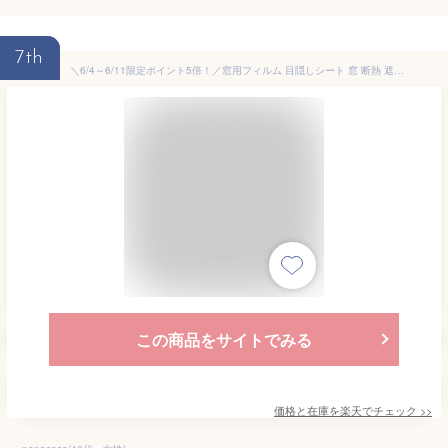
7th
＼6/4～6/11限定ポイント5倍！／窓用フィルム 目隠しシート 窓 断熱 遮光 uv 2枚セット ガラス飛散防止 窓断熱シート 窓断熱フィルム 窓遮熱シート 遮光シート 水だけで貼れる マジックミラーフィルム UVカット 紫外線
この商品をサイトでみる
価格と在庫を
楽天
でチェック
>>