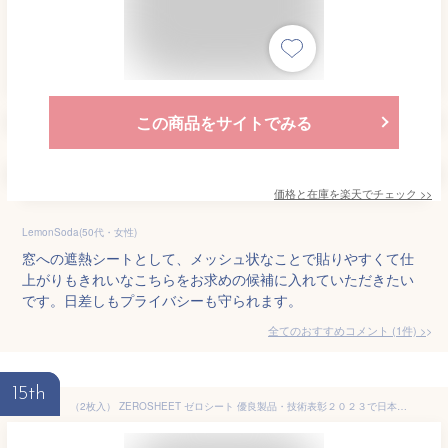
この商品をサイトでみる
価格と在庫を
楽天
でチェック
>>
LemonSoda(50代・女性)
窓への遮熱シートとして、メッシュ状なことで貼りやすくて仕
上がりもきれいなこちらをお求めの候補に入れていただきたい
です。日差しもプライバシーも守られます。
全てのおすすめコメント
(
1
件)
>
15th
（2枚入） ZEROSHEET ゼロシート 優良製品・技術表彰２０２３で日本建築材料協会賞を受賞 貼って剥がせる窓ガラス用遮熱シート 遮熱フィルム 断熱シート 断熱フィルム DIY 遮熱シート 紫外線カット 近赤外線カット 飛散防止効果