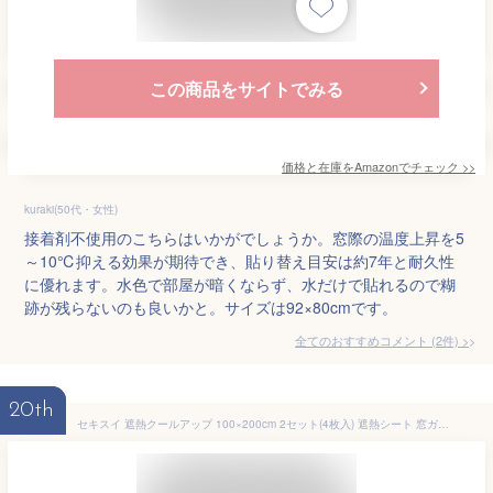
この商品をサイトでみる
価格と在庫を
Amazon
でチェック
>>
kuraki(50代・女性)
接着剤不使用のこちらはいかがでしょうか。窓際の温度上昇を5
～10℃抑える効果が期待でき、貼り替え目安は約7年と耐久性
に優れます。水色で部屋が暗くならず、水だけで貼れるので糊
跡が残らないのも良いかと。サイズは92×80cmです。
全てのおすすめコメント
(
2
件)
>
20th
セキスイ 遮熱クールアップ 100×200cm 2セット(4枚入) 遮熱シート 窓ガラス 網戸 断熱 紫外線 UVカット 日避け はがせる両面テープ付 簡単取り付け