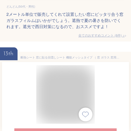
どんどん(50代・男性)
2メートル単位で販売してくれて設置したい窓にピッタリ合う窓
ガラスフィルムはいかがでしょう。遮熱で夏の暑さを防いでく
れます。遮光で西日対策になるので、おススメですよ！
全てのおすすめコメント
(
6
件)
>
13th
断熱シート 窓に貼る目隠しシート 機能メッシュタイプ （ 窓 ガラス 窓用 遮光シート 遮熱シート 日除け 日よけ 目隠し 室内用 断熱効果 日差し 遮光 遮熱 省エネ 冷房 紫外線カット UVカット 防犯 ガラスに貼るフィルム ）【3980円以上送料無料】