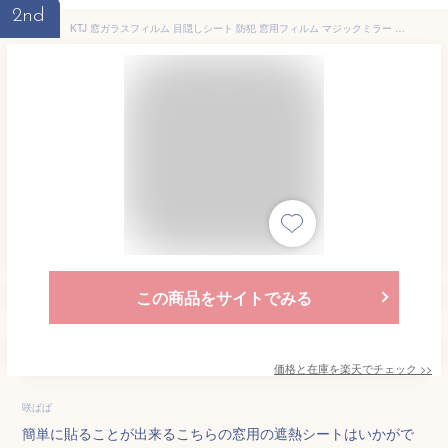
2nd
KTJ 窓ガラスフィルム 目隠しシート 防犯 窓用フィルム マジックミラー 窓断熱シート 窓遮熱シート 遮光シート紫外線カット UVカット日差し対策 暖冷房効率UP ガラス飛散防止 貼ってはがせる 賃貸可 サイズ展開 横幅44～120cm対応
この商品をサイトでみる
価格と在庫を
楽天
でチェック
>>
咲ぱぱ
簡単に貼ることが出来るこちらの窓用の遮熱シートはいかがで