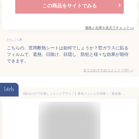
この商品をサイトでみる
価格と在庫を
楽天
でチェック
>>
だんごっ鼻
こちらの、窓用断熱シートは如何でしょうか？窓ガラスに貼る
フィルムで、遮熱、日除け、目隠し、防犯と様々な効果が期待
できます。
全てのおすすめコメント
(
1
件)
>
14th
【貼るだけで日差しシャットアウト！】遮光メッシュ大活躍！」遮光遮熱メッシュ 両面テープ 2枚 窓 網戸 目隠し メッシュ 遮熱シート シェード スクリーン 遮光 遮熱フィルム 遮熱カーテン 窓ガラス 日除け 日よけ 節電 視線カット 省エネ UVカット 紫外線カット