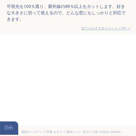
可視光を100％遮り、紫外線の99％以上をカットします。好き
な大きさに切って使えるので、どんな窓にもしっかりと対応で
きます。
全てのおすすめコメント
(
1
件)
>
11th
遮熱クールアップ 特典 セキスイ 遮光シート 窓ガラス用 (100cm×200cm) 4枚セット 熱中症対策 遮熱フィルム