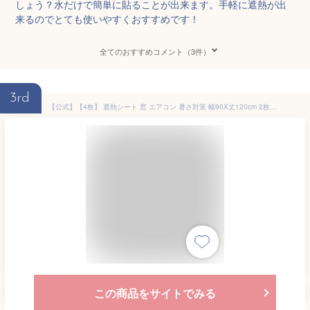
しょう？水だけで簡単に貼ることが出来ます。手軽に遮熱が出
来るのでとても使いやすくおすすめです！
全てのおすすめコメント（3件）
3rd
【公式】【4枚】 遮熱シート 窓 エアコン 暑さ対策 幅90X丈120cm 2枚組×2セット 遮熱カーテン 冷房 節電 省エネ エコ スクリーン ショート 紫外線 UVカット 約98％ 遮光 率 遮熱 目隠し 断熱 冷暖房効率UP 日よけ 寒さ対策 一年中 送料無料 フォーラル
この商品をサイトでみる