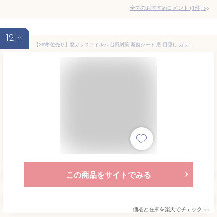
全てのおすすめコメント
(
1
件)
>
12th
【2m単位売り】窓ガラスフィルム 台風対策 断熱シート 窓 目隠し ガラスフィルム マジックミラー フィルム 防犯対策 外から見えない 窓 目隠し フィルム UVカット 紫外線カット 断熱 遮光 遮熱 飛散防止 はがせる 窓用フィルム 西日対策 結露防止 日よけ 窓シート 賃貸 9柄
この商品をサイトでみる
価格と在庫を
楽天
でチェック
>>