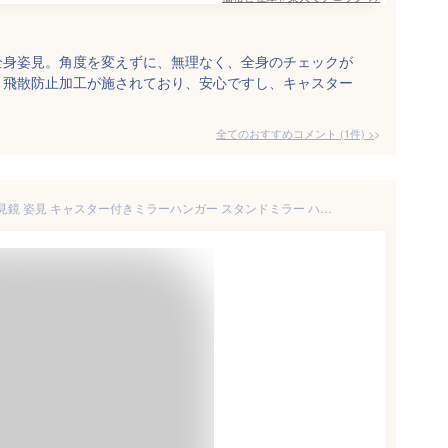
全身姿見。角度を変えずに、無理なく、全身のチェックが
。飛散防止加工が施されており、安心ですし、キャスター
全てのおすすめコメント
(
1
件)
>
QD-BYM 全身鏡 全身ミラー 姿見鏡 姿見 キャスター付きミラーハンガー スタンドミラー ハンガーラック付き キャスター付き 移動自由 移動楽々 飛散防止 3 in 1の機能 回転 360回転 天然木 省スペース ホワイト