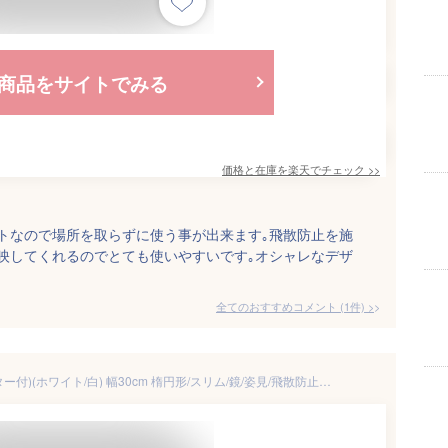
商品をサイトでみる
価格と在庫を
楽天
でチェック
>>
トなので場所を取らずに使う事が出来ます｡飛散防止を施
映してくれるのでとても使いやすいです｡オシャレなデザ
全てのおすすめコメント
(
1
件)
>
パイプスタンドミラー(キャスター付)(ホワイト/白) 幅30cm 楕円形/スリム/鏡/姿見/飛散防止加工/キャスター/角度調整可/NK-108