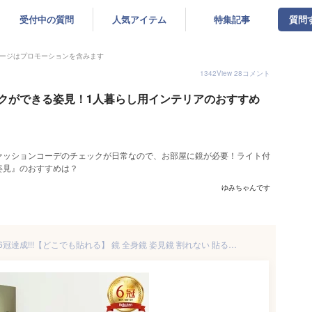
受付中の質問
人気アイテム
特集記事
質問
ージはプロモーションを含みます
1342
View
28
コメント
クができる姿見！1人暮らし用インテリアのおすすめ
ァッションコーデのチェックが日常なので、お部屋に鏡が必要！ライト付
姿見』のおすすめは？
ゆみちゃんです
＼最大2,000円OFFクーポン／ 6冠達成!!!【どこでも貼れる】 鏡 全身鏡 姿見鏡 割れない 貼る セット アクリル ミラー 飛散防止 二次災害防止 ケガ防止 穴あけ不要 賃貸OK 貼付け可能 両面シールつき 軽量 レイアウト自由 省スペース 歪み軽減 インテリア 保証付 レビュー特典