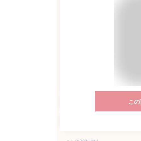
この
ちょプラ(40代・女性)