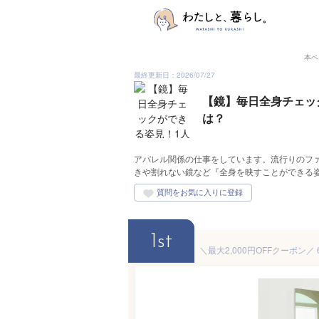
本ペ
最終更新日：2026/07/27
【鏡】毎日全身チェッ
は？
アパレル関係の仕事をしています。流行りのフ
きや割れない鏡など『全身を映すことができる
1st