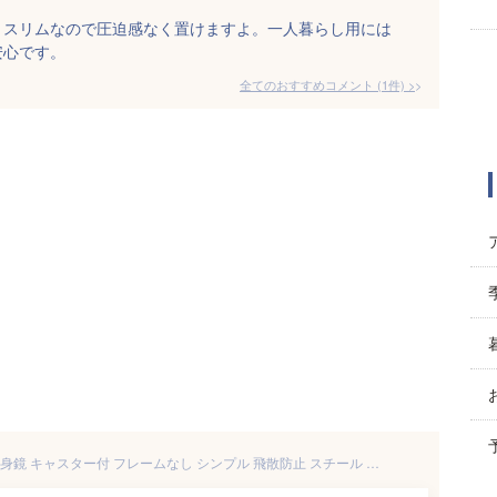
りスリムなので圧迫感なく置けますよ。一人暮らし用には
安心です。
全てのおすすめコメント
(
1
件)
>
スタンドミラー 鏡 姿見 全身 全身鏡 キャスター付 フレームなし シンプル 飛散防止 スチール おしゃれ 弘益 P-1126M 新生活