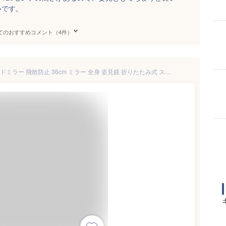
いです。
てのおすすめコメント（4件）
全身鏡 おしゃれ 鏡 姿見 スタンドミラー 飛散防止 36cm ミラー 全身 姿見鏡 折りたたみ式 スリムミラー スタンド スリム 自立 姿見ミラー 全身ミラー メイク SNS映え 玄関 ホワイト/オーク/ウォールナット LET300273