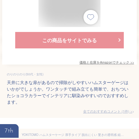
この商品をサイトでみる
価格と在庫を
Amazon
でチェック
>>
のりのりのり(50代・女性)
天井に大きな扉があるので掃除がしやすいハムスターゲージは
いかがでしょうか。ワンタッチで組み立ても簡単で、おちつい
たショコラカラーでインテリアに馴染みやすいのでおすすめし
ます。
全てのおすすめコメント
(
1
件)
>
7th
YOKITOMO ハムスターケージ 厚手タイプ 脱出にくい 驚きの透明感 組立式 持ち運びやすい お掃除しやすい 通気穴いっぱい ２段まで積み重ね可能 ２階デザイン 持ち運びやすい エコなアクリル製 (ケージ単品)