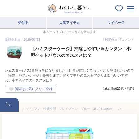
受付中
人気アイテム
マイページ
本ページはプロモーションを含みます
最終更新日：2026/06/23
1865
View
17
コメント
【ハムスターケージ】掃除しやすい＆カンタン！小
型ペットハウスのオススメは？
ハムスター(メス)を飼う事になりました！仕事が忙しくてもしっかり飼育したいので
「掃除しやすいケージ」を探します。軽くて中身の見えるアクリル製もいいです
ね。小型タイプのオススメは？
takahiiiro(20代・男性)
1st
ミニアニマン 快適空間 プレイゾーン ブルー（36×24×30cm） ハムスター ケージ ドギーマン 関東当日便