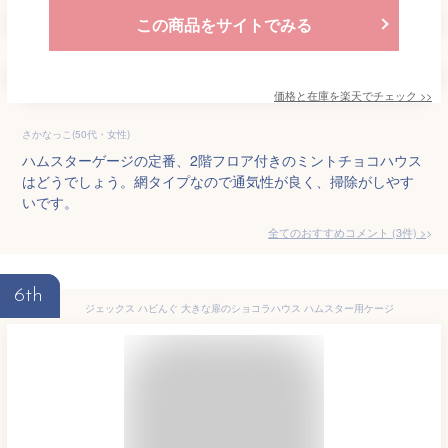
この商品をサイトでみる
価格と在庫を
楽天
でチェック
>>
さかなっこ(50代・女性)
ハムスターゲージの定番、2階フロア付きのミントチョコハウス
はどうでしょう。網タイプなので通気性が良く、掃除がしやす
いです。
全てのおすすめコメント
(
3
件)
>
6th
ジェックス ハビんぐ 大きな扉のショコラハウス ハムスター用ケージ