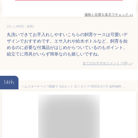
価格と在庫を
楽天
でチェック
>>
ぴいこ(40代・女性)
丸洗いできてお手入れしやすいこちらの飼育ケースは可愛いデ
ザインでおすすめです。エサ入れや給水ボトルなど、飼育を始
めるのに必要な付属品がはじめからついているのもポイント。
組立てに用具がいらず簡単なのも嬉しいですね。
全てのおすすめコメント
(
1
件)
>
14th
ハムスターケージ 1階建て 5点セット 広々タイプ HSCG-311C 送料無料 ハムスターゲージ まわし車 ハウス 給水ボトル・食器 ピンク ブルー ペット用品 飼育小屋 ねずみ 小動物 ハムスター飼育セット ハムスター小屋 お掃除 お手入れしやすい アイリスオーヤマ[2212SX]