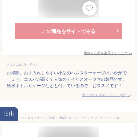
この商品をサイトでみる
価格と在庫を
楽天
でチェック
>>
どんどん(50代・男性)
お掃除、お手入れしやすい小型のハムスターケージはいかがで
しょう。コスパが高くて人気のアイリスオーヤマの製品です。
給水ボトルやゲージなども付いているので、おススメです！
全てのおすすめコメント
(
2
件)
>
15th
ハムスターケージ 2階建て HSCG-411 クリアピンク クリアブルー 小動物 ケージ ゲージ ハウス ハシゴ 給水ボトル まわし車 食器 アイリスオーヤマ Pet館 ペット館 楽天