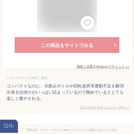
この商品をサイトでみる
価格と在庫を
Amazon
でチェック
>>
ショットブラスト(50代・男性)
コンパクトなのに、水飲みボトルや回転遊具等運動不足を解消
出来る仕掛けがいっぱい詰まっているので眺めているととても
楽しく癒やされる。
全てのおすすめコメント
(
1
件)
>
12th
【SALE】グラスハーモニー450プラス とっても静かなホイール付き