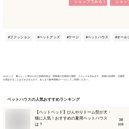
ショップでみる
ショッ
（36×24×30cm）
しゃれな2
ハムスター ケー
クリルケー
ジ ドギーマン 関
える 全部
東当日便
セット ハ
送料無料【
ファッション
ペットグッズ
ケージ
ペットハウス
オール
※
わたしと、暮らし。
に寄せられた投稿内容は、投稿者の主観的な感想・コメントを含みます。 投稿の信憑性・正確性
を保証することはできませんので、あくまで参考情報の一つとしてご利用ください。
ペットハウス
の人気おすすめランキング
【ペットベッド】ひんやりドーム型が犬・
猫に人気！おすすめの夏用ペットハウス
38
は？
回答