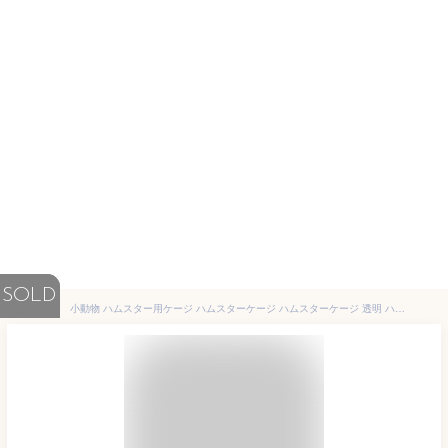
SOLD
小動物 ハムスター用ケージ ハムスターケージ ハムスターケージ 透明 ハムスター ケージ 安い ハムスターケージ透明 小動物 ケージ アクリル ペット ケージ 小動物 アクリル 脱出にくい組立簡単 持ち運びやすい ト レーデザイン お掃除しやすい