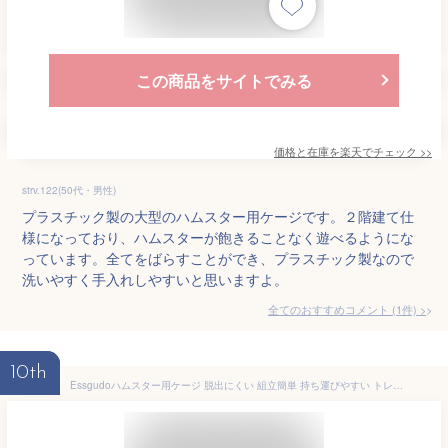
この商品をサイトでみる
価格と在庫を
楽天
でチェック
>>
strv.122(50代・男性)
プラスチック製の大型のハムスター用ケージです。２階建て仕
様になっており、ハムスターが飽きることなく遊べるようにな
っています。全てをばらすことができ、プラスチック製なので
洗いやすく手入れしやすいと思いますよ。
全てのおすすめコメント
(
1
件)
>
10th
Essgudoハムスター用ケージ 脱出にくい 組立簡単 持ち運びやすい トレーデザイン お掃除しやすい 通気穴いっぱい ライドブルー