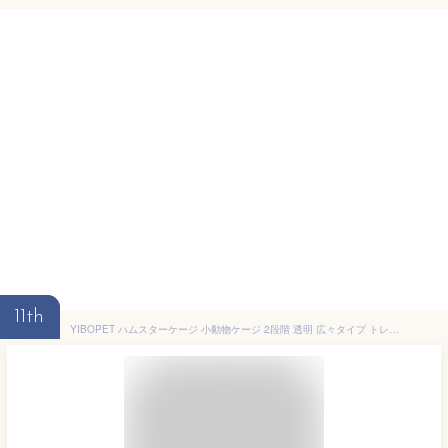
11th
YIBOPET ハムスターケージ 小動物ケージ 2段階 透明 広々タイプ トレーデザイン お手入れ簡単 通気性 組立簡単 チャイニーズハムスター ロボロフスキーハムスター キャンベルハムスター ジャンガリアンハムスター ゴールデンハムスター