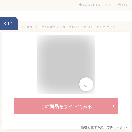
全てのおすすめコメント
(
1
件)
>
8th
ハムスターケージ 1階建て 広々タイプ HSCG-311 クリアピンク クリアブルー アイリスオーヤマ アイリス スターター 小動物 飼育 ハウス 給水ボトル まわし車 食器 楽天 ≪現在の当店オススメ≫
この商品をサイトでみる
価格と在庫を
楽天
でチェック
>>