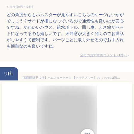
ちゃゆ(50代・女性)
どの角度からもハムスターが見やすいこちらのケージはいかが
でしょう？サイドが柵になっているので通気性も良いのが安心
ですね。かわいいハウス、給水ボトル、回し車、えさ箱がセッ
トになってるのも嬉しいです。天井窓が大きく開くのでお世話
がしやすくて便利です。パーツごとに取り外せるのでお手入れ
も簡単なのも良いですね。
全てのおすすめコメント
(
1
件)
>
9th
【期間限定P10倍】ハムスターケージ 【クリアブルー】 おしゃれな2階建て アクリルケージ すぐ飼える 全部揃った飼育セット ハムスター 送料無料【DBP】