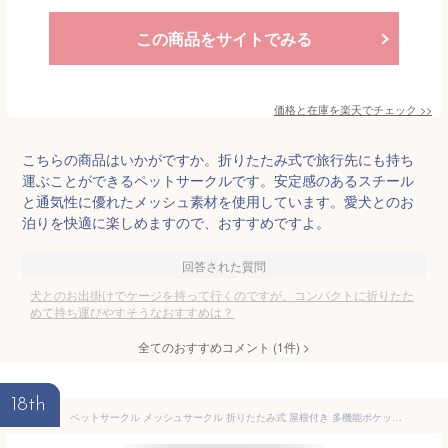
この商品をサイトでみる
価格と在庫を
楽天
でチェック
>>
こちらの商品はいかがですか。折りたたみ式で旅行先にも持ち
運ぶことができるペットサークルです。安定感のあるスチール
と通気性に優れたメッシュ素材を使用しています。愛犬とのお
泊りを快適に楽しめますので、おすすめですよ。
回答された質問
犬とのお出掛けでケージを持って行くのですが、コンパクトに折りたた
めて持ち運びやすそうなおすすめは？
全てのおすすめコメント
(
1
件)
>
18th
ペットサークル メッシュサークル 折りたたみ式 屋根付き 多機能ポケット付き 給水器付き 犬 猫 室内 屋外兼用 小型犬 中型犬 大型犬 防災 避難 持ち運び便利 メッシュ ケージ ゲージ サークル お出かけ ドライブ用