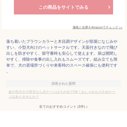
この商品をサイトでみる
価格と在庫を
Amazon
でチェック
>>
落ち着いたブラウンカラーと木目調デザインが部屋になじみや
すい、小型犬向けのペットサークルです。天面付きなので飛び
出しを防ぎやすく、留守番時も安心して使えます。扉は開閉し
やすく、掃除や食事の出し入れもスムーズです。組み立ても簡
単で、犬の居場所づくりや来客時のスペース確保にも便利です
。
回答された質問
超小型犬や小型犬なら犬ケージは小さめでOK！おしゃれな小さめケー
ジはありませんか？
全てのおすすめコメント
(
3
件)
>