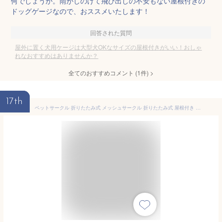
何でしょうか。雨がしのげて飛び出しの不安もない屋根付きの
ドッグゲージなので、おススメいたします！
回答された質問
屋外に置く犬用ケージは大型犬OKなサイズの屋根付きがいい！おしゃ
れなおすすめはありませんか？
全てのおすすめコメント
(
1
件)
>
17th
ペットサークル 折りたたみ式 メッシュサークル 折りたたみ式 屋根付き 収納バッグ付き 組み立て不要 猫 犬用 ケージ 持ち運び コンパクト アウトドア 旅行 災害対策【レビュー投稿で保証期間延長】