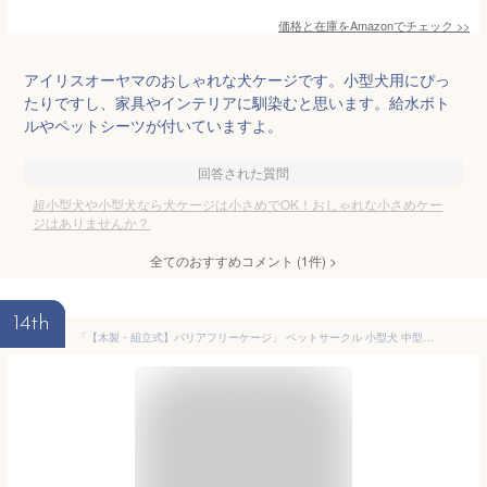
価格と在庫を
Amazon
でチェック
>>
アイリスオーヤマのおしゃれな犬ケージです。小型犬用にぴっ
たりですし、家具やインテリアに馴染むと思います。給水ボト
ルやペットシーツが付いていますよ。
回答された質問
超小型犬や小型犬なら犬ケージは小さめでOK！おしゃれな小さめケー
ジはありませんか？
全てのおすすめコメント
(
1
件)
>
14th
「【木製・組立式】バリアフリーケージ」 ペットサークル 小型犬 中型犬 屋根付き おしゃれ ペットケージ いぬ ゲージ ケージ ペットケージ 犬 室内 老犬 シニア犬 子犬 天然木 ドッグサークル ドッグケージ 犬用サークル 犬用ケージ 石崎家具