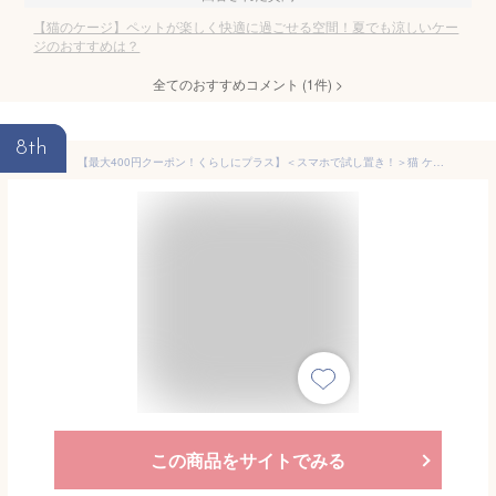
【猫のケージ】ペットが楽しく快適に過ごせる空間！夏でも涼しいケー
ジのおすすめは？
全てのおすすめコメント
(
1
件)
>
8th
【最大400円クーポン！くらしにプラス】＜スマホで試し置き！＞猫 ケージ アイリスオーヤマ ワイド キャットケージ 隠れ家キャットランドケージ PKC-800 おしゃれ マットブラウン猫 猫用 ケージ キャットケージ 爪とぎ ハウス 室内飼い 脱走防止 猫ケージ【あす楽】
この商品をサイトでみる