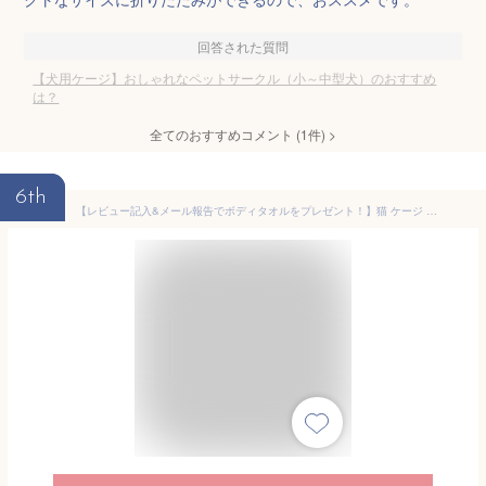
回答された質問
【犬用ケージ】おしゃれなペットサークル（小～中型犬）のおすすめ
は？
全てのおすすめコメント
(
1
件)
>
6th
【レビュー記入&メール報告でボディタオルをプレゼント！】猫 ケージ 2段 おしゃれ スリム コンパクト キャスター付 収納型 トレイ付 ハンモック付 トイレ付 脱走防止 お手入れ簡単 ペットケージ キャットケージ キャットハウス ペットハウス 室内 屋内【送料無料】