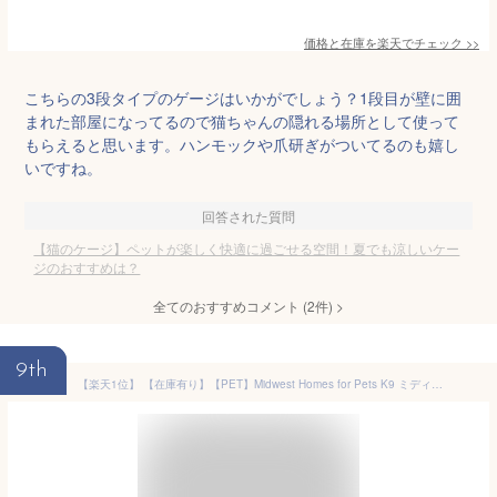
価格と在庫を
楽天
でチェック
>>
こちらの3段タイプのゲージはいかがでしょう？1段目が壁に囲
まれた部屋になってるので猫ちゃんの隠れる場所として使って
もらえると思います。ハンモックや爪研ぎがついてるのも嬉し
いですね。
回答された質問
【猫のケージ】ペットが楽しく快適に過ごせる空間！夏でも涼しいケー
ジのおすすめは？
全てのおすすめコメント
(
2
件)
>
9th
【楽天1位】 【在庫有り】【PET】Midwest Homes for Pets K9 ミディアム スチール ポータブル ペットケージ アメリカンフェンス 約L183cm×W183cm×H122cm 大型犬 中型犬 屋外 日よけ 屋根付き サークル フェンス 犬小屋 ペット用品 大型 ペット ケージ