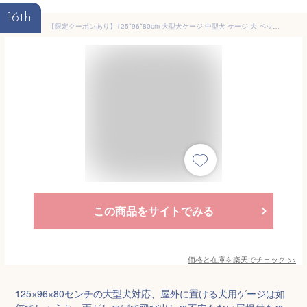
16th
【限定クーポンあり】125*96*80cm 大型犬ケージ 中型犬 ケージ 大 ペットケージ 犬用ゲージ キャスター付き ロック可能 屋根付き お手入れ楽 頑丈 トイレトレー付 室内 屋外 スチール製 犬小屋 ドックゲージ ゲージ 中型犬 ペットゲージ 超大型 ペットケージ
この商品をサイトでみる
価格と在庫を
楽天
でチェック
>>
125×96×80センチの大型犬対応、屋外に置ける犬用ゲージは如