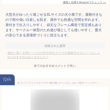
価格と在庫を
Amazon
でチェック
>>
大型犬がゆったり過ごせるXLサイズの犬小屋です。屋根付きな
ので雨や強い日差しを防ぎ、屋外でも快適な空間を作れます。
扉付きで出入りしやすく、頑丈なフレーム構造で安定感もあり
ます。サークル一体型のため遊び場としても使いやすく、愛犬
の安心できる居場所づくりに役立ちます。
回答された質問
屋外に置く犬用ケージは大型犬OKなサイズの屋根付きがいい！おしゃ
れなおすすめはありませんか？
全てのおすすめコメント
(
1
件)
>
12th
犬 ケージ アイリスオーヤマ 4枚 6枚 ゲージ おしゃれ 小型犬 ペットサークル ペットフェンス 室内 柵 ドア付き プラスチック 滑り止め 組み立て 簡単 コンパクト お留守番 サークル けーじ CIー6022 CIー604 CIー606 *