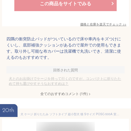
この商品をサイトでみる
価格と在庫を
楽天
でチェック
>>
四隅の衝突防止パッドがついているので床や車内をキズつけに
くいし、底部補強クッションがあるので屋外での使用もできま
す。取り外し可能な布カバーは洗濯機で丸洗いでき、清潔に使
えるのもおすすめです。
回答された質問
犬とのお出掛けでケージを持って行くのですが、コンパクトに折りたた
めて持ち運びやすそうなおすすめは？
全てのおすすめコメント
(
1
件)
>
20th
犬 ケージ 折りたたみ ソフトタイプ 超小型犬 猫 Sサイズ POSC-500A 室内 ポータブルケージ ドライブボックス 屋根付き コンパクト ケージ 折り畳み 避難 ペット アイリスオーヤマ サークル 防災 移動 おでかけ ドライブ 病院