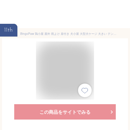
11th
BingoPaw 鶏小屋 屋外 雨よけ 扉付き 犬小屋 大型犬ケージ 大きい テント 屋根付き 日よけ 室内 ドッグハウス サークル 中型犬 小型犬 頑丈 ペットハウス 物置小屋 XL
この商品をサイトでみる