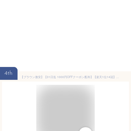
4th
【ブラウン激安】【31日迄 1000円OFFクーポン配布】【楽天1位14冠】Alebert 犬ケージ 犬ゲージ 木製 屋根付き 天板 おしゃれ サークル ゲージ ケージ いぬケージ ペットサークル ペットゲージ 超小型犬 小型犬 中型犬 ペット ブラウン グレー インテリア プレゼント