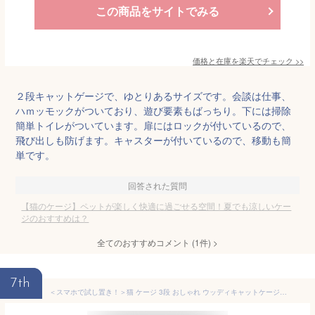
この商品をサイトでみる
価格と在庫を
楽天
でチェック
>>
２段キャットゲージで、ゆとりあるサイズです。会談は仕事、
ハｍッモックがついており、遊び要素もばっちり。下には掃除
簡単トイレがついています。扉にはロックが付いているので、
飛び出しも防げます。キャスターが付いているので、移動も簡
単です。
回答された質問
【猫のケージ】ペットが楽しく快適に過ごせる空間！夏でも涼しいケー
ジのおすすめは？
全てのおすすめコメント
(
1
件)
>
7th
＜スマホで試し置き！＞猫 ケージ 3段 おしゃれ ウッディキャットケージ3段 PWCR-963V ウォルナット ウッディ キャット ケージ 3段 木目調 キャットケージ 猫 ゲージ ハンモック 棚板 留守番 室内 屋内 アイリスオーヤマ