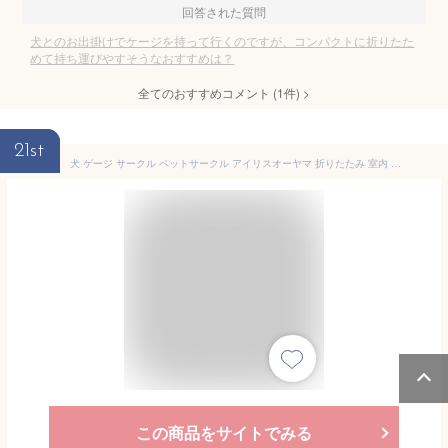
回答された質問
犬とのお出掛けでケージを持って行くのですが、コンパクトに折りたた
めて持ち運びやすそうなおすすめは？
全てのおすすめコメント
(
1
件)
>
21st
犬 ゲージ サークル ペットサークル アイリスオーヤマ 折りたたみ 室内 折り畳みソフトケージ Sサイズ Mサイズ Lサイズケージ コンパクト 軽量 軽い 持ち運び おでかけ 旅行 ドライブBOX 避難 防災 アウトドアPOSC-500A POSC-650A POSC-800A
この商品をサイトでみる