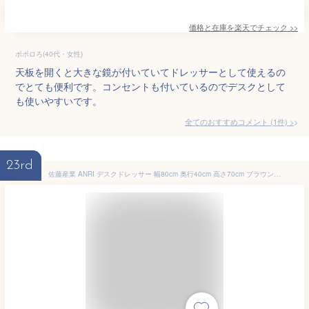
価格と在庫を
楽天
でチェック
>>
ポポロろ(40代・女性)
天板を開くと大きな鏡が付いていてドレッサーとして使えるの
でとても便利です。コンセントも付いているのでデスクとして
も使いやすいです。
全てのおすすめコメント
(
1
件)
>
23rd
佐藤産業 ANRI デスクドレッサー 幅80cm 奥行40cm 高さ70cm ブラウン スツール付き コンセント付き 選べる取っ手 AN70-80D BR