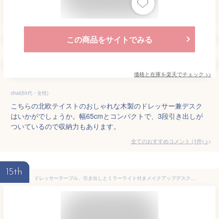
この商品をサイトでみる
価格と在庫を
楽天
でチェック
>>
chai(50代・女性)
こちらの北欧テイストのおしゃれな木製のドレッサー兼デスク
はいかがでしょうか。幅65cmとコンパクトで、3段引き出しが
ついているので収納力もあります。
全てのおすすめコメント
(
1
件)
>
15th
ドレッサーテーブル、引き出しとミラーライト付きメイクアップデスク、3色調光可能、柔らかいスツール付き化粧デスク、女性用オープン収納棚、家の寝室の装飾に最適