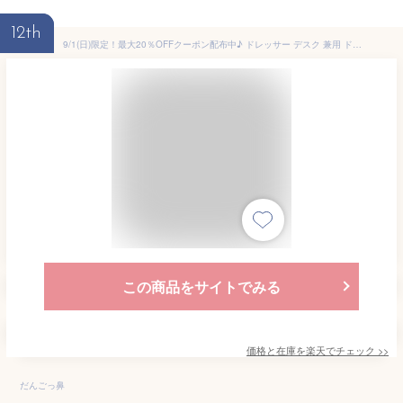
12th
9/1(日)限定！最大20％OFFクーポン配布中♪ ドレッサー デスク 兼用 ドレッサーデスク コンパクト メイク 椅子付き 可愛い おしゃれ かわいい 白 コンセント付き 収納 鏡台 ミラー 女の子 スツール 韓国 木製 幅80cm 当店限定＜Anri/AN70-80D＞
この商品をサイトでみる
価格と在庫を
楽天
でチェック
>>
だんごっ鼻