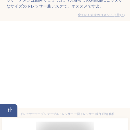
なサイズのドレッサー兼デスクで、オススメですよ。
全てのおすすめコメント
(
1
件)
>
11th
ドレッサーテーブル テーブルドレッサー 一面ドレッサー 鏡台 収納 化粧台 メイク台 ドレッサーテーブル 机 メイク用品収納 収納 コンパクト 省スペース 引き出し ミラー 木目調 北欧 韓国 おしゃれ シンプル 一人暮らし【D】