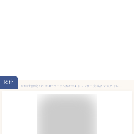
16th
8/10(土)限定！20％OFFクーポン配布中♪ ドレッサー 完成品 デスク ドレッサーデスク 兼用 かわいい コンセント付き ミラー テーブル 鏡台 収納 白 おしゃれ 北欧 幅80cm 可愛い 椅子付き アンティーク 韓国 当店限定 ＜Anri/ANK70-80D＞