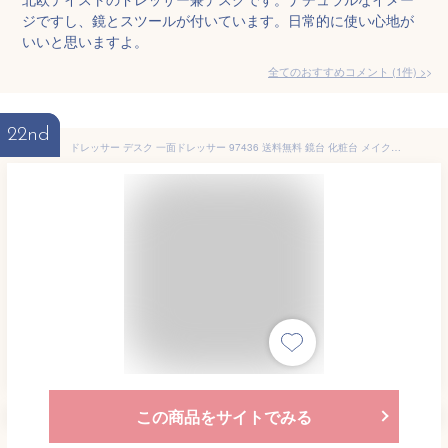
ジですし、鏡とスツールが付いています。日常的に使い心地が
いいと思いますよ。
全てのおすすめコメント
(
1
件)
>
22nd
ドレッサー デスク 一面ドレッサー 97436 送料無料 鏡台 化粧台 メイク台 机 メイク用品収納 収納 コンパクト 省スペース 引き出し 1面鏡 一面鏡 ミラー 木目調 おしゃれ かわいい 北欧 ブラウン 茶 ホワイト 白【D】
この商品をサイトでみる