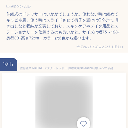
kuraki(50代・女性)
伸縮式のドレッサーはいかがでしょうか。使わない時は縮めて
キャビネ風、使う時はスライドさせて椅子を置けばOKです。引
き出しなど収納が充実しており、スキンケアやメイク用品とス
テーショナリーを仕舞えるのも良いかと。サイズは幅75～128×
奥行39×高さ72cm、カラーは3色から選べます。
全てのおすすめコメント
(
1
件)
>
19th
佐藤産業 NKRINO デスクドレッサー 伸縮式 幅90-168cm 奥行40cm 高さ80cm ナチュラル 可動棚 NK80-90D WNA