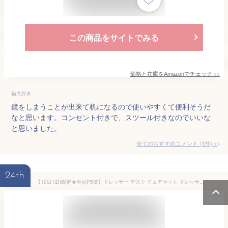
この商品をサイトでみる
価格と在庫を
Amazon
でチェック
>>
猫大好き
鏡をしまうことが出来て机になるので使いやすくて便利そうだ
なと思います。コンセント付きで、スツール付きなのでいいな
と思いました。
全てのおすすめコメント
(
1
件)
>
24th
【10日12h限定★全品P5倍】ドレッサー デスク チェアセット ドレッサー おしゃれ ドレッサーデスクメイク台 コンパクト 鏡台 化粧台 コスメ 椅子付き 北欧 姫系 シンプル 可愛い 収納 棚 メイク道具 デスク かわいい 一人暮らし ホワイト 白 98926 98927【D】 【AR対応】