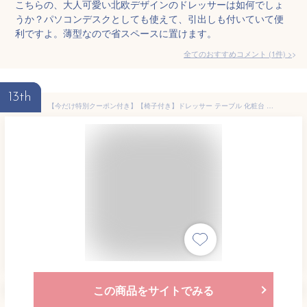
こちらの、大人可愛い北欧デザインのドレッサーは如何でしょ
うか？パソコンデスクとしても使えて、引出しも付いていて便
利ですよ。薄型なので省スペースに置けます。
全てのおすすめコメント
(
1
件)
>
13th
【今だけ特別クーポン付き】【椅子付き】ドレッサー テーブル 化粧台 メイク台 デスク 一面鏡 木製 コンパクト おしゃれ ドレッサーセット 勉強机 北欧 パソコンデスク ドレッサーデスク 鏡台 天然木 省スペース かわいい メイク用 化粧机 子ども
この商品をサイトでみる