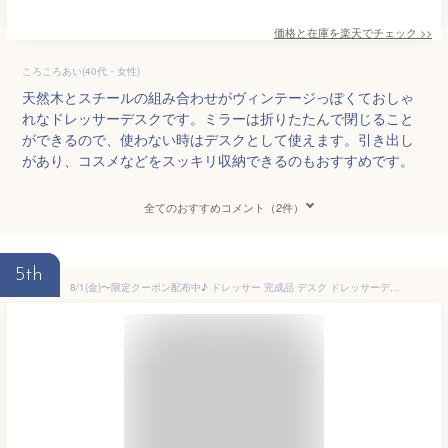
価格と在庫を
楽天
でチェック
>>
ころころあい(40代・女性)
天然木とスチールの組み合わせがヴィンテージっぽくておしゃ
れなドレッサーデスクです。ミラーは折りたたんで閉じること
ができるので、使わない時はデスクとして使えます。引き出し
があり、コスメなどをスッキリ収納できるのもおすすめです。
全てのおすすめコメント（2件）
5th
8/1(金)〜限定クーポン配布中♪ ドレッサー 完成品 デスク ドレッサーデスク 兼用 かわいい コンセント付き ミラー テーブル 鏡台 収納 白 おしゃれ 北欧 幅80cm 可愛い 椅子付き アンティーク 韓国 当店限定 ＜Anri/ANK70-80D＞