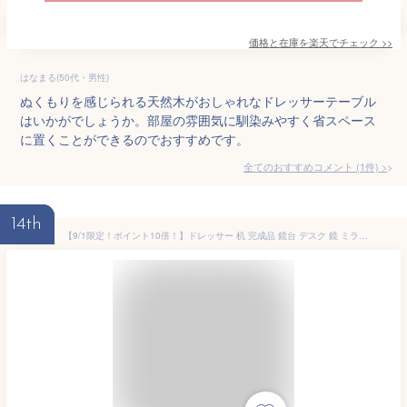
価格と在庫を
楽天
でチェック
>>
はなまる(50代・男性)
ぬくもりを感じられる天然木がおしゃれなドレッサーテーブル
はいかがでしょうか。部屋の雰囲気に馴染みやすく省スペース
に置くことができるのでおすすめです。
全てのおすすめコメント
(
1
件)
>
14th
【9/1限定！ポイント10倍！】ドレッサー 机 完成品 鏡台 デスク 鏡 ミラー 北欧き かわいい ナチュラル シンプル 化粧台 木製 おしゃれ チェア付き 寝室 一人暮らし アルダー材 オイル仕上げ ベージュ 品質保証 ISSEIKI SAPONE