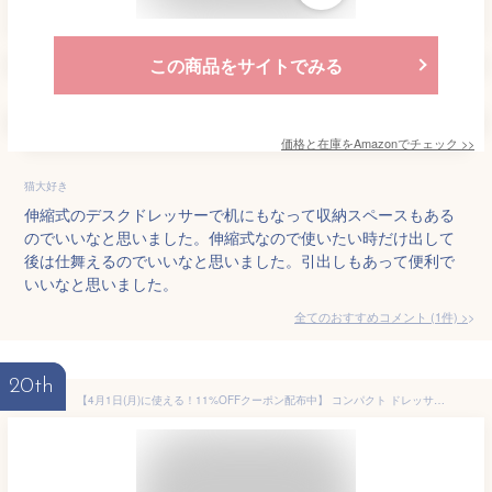
この商品をサイトでみる
価格と在庫を
Amazon
でチェック
>>
猫大好き
伸縮式のデスクドレッサーで机にもなって収納スペースもある
のでいいなと思いました。伸縮式なので使いたい時だけ出して
後は仕舞えるのでいいなと思いました。引出しもあって便利で
いいなと思いました。
全てのおすすめコメント
(
1
件)
>
20th
【4月1日(月)に使える！11%OFFクーポン配布中】 コンパクト ドレッサー デスク 兼用 おしゃれ かわいい スツール付き コンセント付き ミニドレッサー 化粧 メイク コスメ 化粧台 鏡台 メイク台 ミラー 引出し 収納 木製 木目調 北欧 シンプル