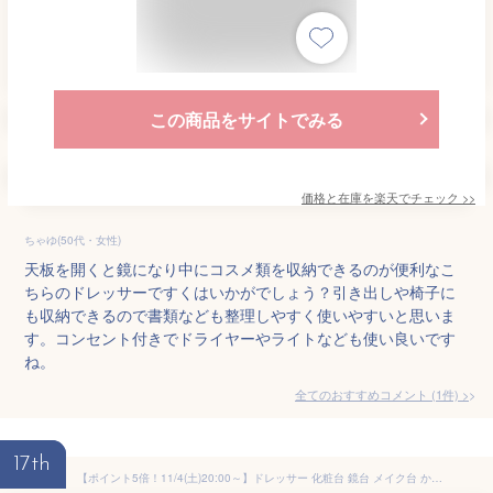
この商品をサイトでみる
価格と在庫を
楽天
でチェック
>>
ちゃゆ(50代・女性)
天板を開くと鏡になり中にコスメ類を収納できるのが便利なこ
ちらのドレッサーですくはいかがでしょう？引き出しや椅子に
も収納できるので書類なども整理しやすく使いやすいと思いま
す。コンセント付きでドライヤーやライトなども使い良いです
ね。
全てのおすすめコメント
(
1
件)
>
17th
【ポイント5倍！11/4(土)20:00～】ドレッサー 化粧台 鏡台 メイク台 かわいい 寝室 無垢材 天然木 木製 おしゃれ ミニデスク アルダー無垢 収納 コンパクト スツール付き デスク 2way 完成品 スツール付き コンセント付き エリス 53 ナチュラル ERIS