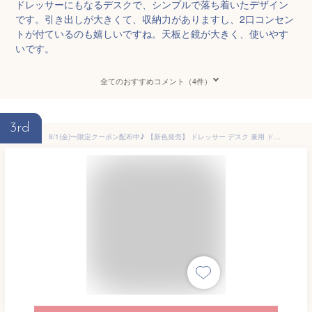
ドレッサーにもなるデスクで、シンプルで落ち着いたデザイン
です。引き出しが大きくて、収納力がありますし、2口コンセン
トが付ているのも嬉しいですね。天板と鏡が大きく、使いやす
いです。
全てのおすすめコメント（4件）
3rd
8/1(金)〜限定クーポン配布中♪ 【新色発売】 ドレッサー デスク 兼用 ドレッサーデスク コンパクト メイク 椅子付き 可愛い おしゃれ かわいい 白 コンセント付き 収納 鏡台 ミラー 女の子 スツール 韓国 木製 幅80cm 当店限定＜Anri/AN70-80D＞