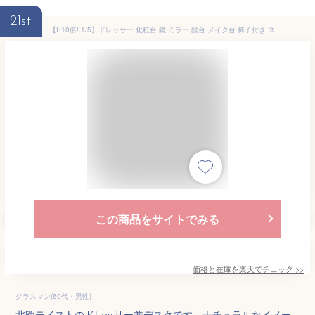
21st
【P10倍! 1/5】ドレッサー 化粧台 鏡 ミラー 鏡台 メイク台 椅子付き スツール 木製 コンパクト ナチュラル 北欧 デスク 机 シェルフ 無垢材 無垢 アルダー材 ERIS エリス 53cm 完成品 2年保証 101-00035
この商品をサイトでみる
価格と在庫を
楽天
でチェック
>>
グラスマン(60代・男性)
北欧テイストのドレッサー兼デスクです。ナチュラルなイメー