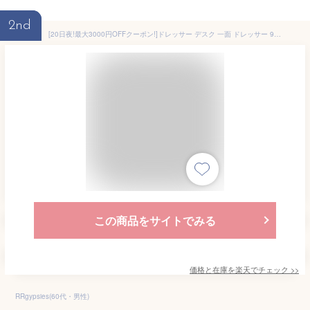
2nd
[20日夜!最大3000円OFFクーポン!]ドレッサー デスク 一面 ドレッサー 97436 鏡台 化粧台 メイク台 ドレッサーテーブル 机 メイク用品収納 収納 コンパクト 省スペース 引き出し 1面鏡 一面鏡 ミラー 木目調 おしゃれ かわいい 北欧 茶 ブラウン
この商品をサイトでみる
価格と在庫を
楽天
でチェック
>>
RRgypsies(60代・男性)