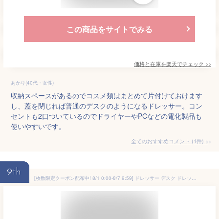
この商品をサイトでみる
価格と在庫を
楽天
でチェック
>>
あかり(40代・女性)
収納スペースがあるのでコスメ類はまとめて片付けておけます
し、蓋を閉じれば普通のデスクのようになるドレッサー。コン
セントも2口ついているのでドライヤーやPCなどの電化製品も
使いやすいです。
全てのおすすめコメント
(
1
件)
>
9th
[枚数限定クーポン配布中! 8/1 0:00-8/7 9:59] ドレッサー デスク ドレッサーデスク ドレッサーテーブル パソコンデスク L字デスク l字型 L字 収納 収納付き 引き出し 学習机 勉強机 タップ収納付き 化粧台 メイク台 鏡台 おしゃれ かわいいコンパクト 木目調 机