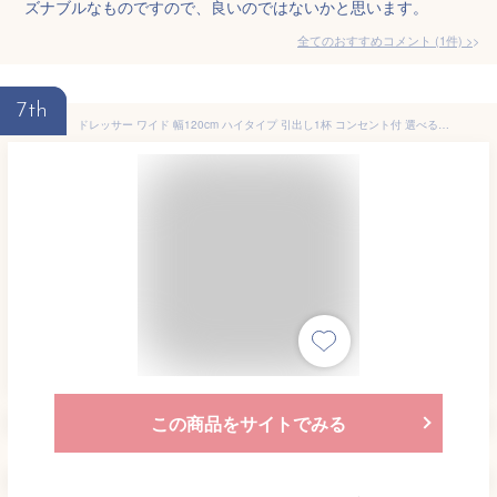
ズナブルなものですので、良いのではないかと思います。
全てのおすすめコメント
(
1
件)
>
7th
ドレッサー ワイド 幅120cm ハイタイプ 引出し1杯 コンセント付 選べる天板3タイプ 鏡面 クリア マーブル柄 ガラス テーブル 化粧品台 収納 メイク台 可愛い おしゃれ デスク メイクボックス コスメ収納 ホワイト ブラック 地球家具 Alice アリス
この商品をサイトでみる