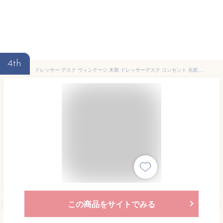
4th
ドレッサー デスク ヴィンテージ 木製 ドレッサーデスク コンセント 化粧台 椅子 椅子付き 収納 チェア 無垢材 化粧 鏡台 おしゃれ メイク ミラー 引き出し 鏡 一人暮らし コンパクト 半完成品
この商品をサイトでみる