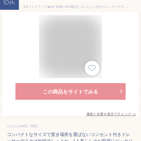
10th
【ポイントアップ★9/4 20時〜9/5限定】コンセント付きドレッサーデスクSET 幅50cm(ドレッサー デスク 兼用 スツール付き テーブル 化粧台 コンパクト おしゃれ 鏡台 ミラー 収納 一面鏡 ドレッサーデスク ドレッサーテーブル コンセント
この商品をサイトでみる
価格と在庫を
楽天
でチェック
>>
どんどん(50代・男性)
コンパクトなサイズで置き場所を選ばないコンセント付きドレ
ッサーデスクは如何でしょうか。1人暮らしのお部屋にピッタリ