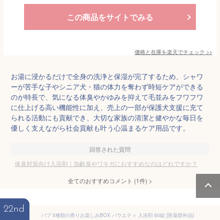
この商品をサイトでみる
価格と在庫を
楽天
でチェック
>>
お湯に浸かるだけで全身の洗浄と保湿が完了するため、シャワ
ーが苦手な子やシニア犬・猫の体力を奪わず時短ケアができる
のが特長で、気になる体臭やかゆみを抑えて毛並みをフワフワ
に仕上げる高い機能性に加え、売上の一部が保護犬支援に充て
られる活動にも貢献でき、大切な家族の清潔と健やかな毎日を
優しく支えながら社会貢献も叶う心温まるケア用品です。
回答された質問
体臭対策向け入浴剤｜加齢臭やワキガにおすすめなのはどれですか？
全てのおすすめコメント
(
1
件)
>
22nd
バブ 5種類の香りお楽しみBOX バラエティ 入浴剤 60錠 [医薬部外品]