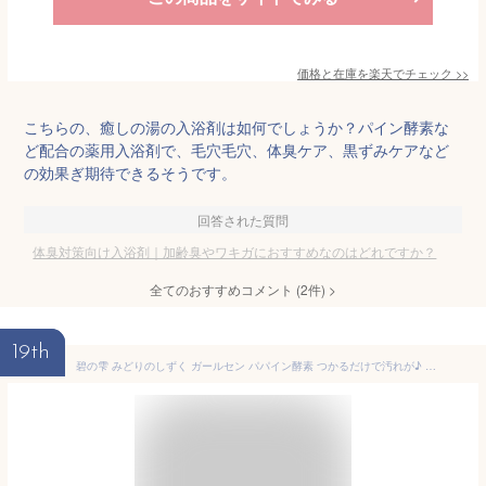
価格と在庫を
楽天
でチェック
>>
こちらの、癒しの湯の入浴剤は如何でしょうか？パイン酵素な
ど配合の薬用入浴剤で、毛穴毛穴、体臭ケア、黒ずみケアなど
の効果ぎ期待できるそうです。
回答された質問
体臭対策向け入浴剤｜加齢臭やワキガにおすすめなのはどれですか？
全てのおすすめコメント
(
2
件)
>
19th
碧の雫 みどりのしずく ガールセン パパイン酵素 つかるだけで汚れが♪ 加齢臭 体臭 対策 48包／96包