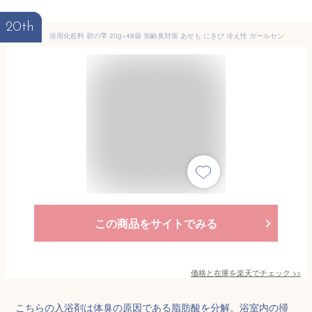
20th
浴用化粧料 碧の雫 20g×48袋 加齢臭対策 あせも にきび 冷え性 ガールセン
この商品をサイトでみる
価格と在庫を
楽天
でチェック
>>
こちらの入浴剤は体臭の原因である脂肪酸を分解。浴室内の掃