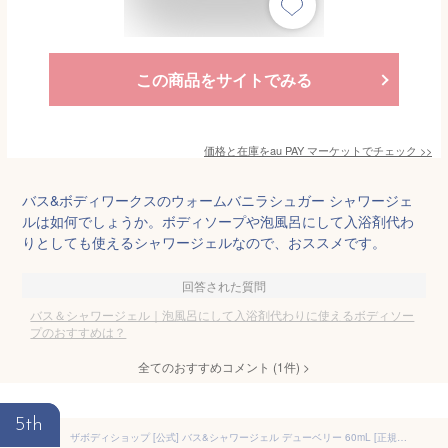
この商品をサイトでみる
価格と在庫を
au PAY マーケット
でチェック
>>
バス&ボディワークスのウォームバニラシュガー シャワージェ
ルは如何でしょうか。ボディソープや泡風呂にして入浴剤代わ
りとしても使えるシャワージェルなので、おススメです。
回答された質問
バス＆シャワージェル｜泡風呂にして入浴剤代わりに使えるボディソー
プのおすすめは？
全てのおすすめコメント
(
1
件)
>
5th
ザボディショップ [公式] バス&シャワージェル デューベリー 60mL [正規品]