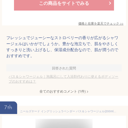
この商品をサイトでみる
価格と在庫を
楽天
でチェック
>>
フレッシュでジューシーなストロベリーの香りが広がるシャワ
ージェルはいかがでしょうか。豊かな泡立ちで、肌をやさしく
すっきりと洗い上げるし、保湿成分配合なので、肌が潤うので
おすすめです。
回答された質問
バス＆シャワージェル｜泡風呂にして入浴剤代わりに使えるボディソー
プのおすすめは？
全てのおすすめコメント
(
1
件)
>
7th
ニールズヤード イングリッシュラベンダー バス＆シャワージェル(200ml)【ニールズヤード(Neal's Yard)】