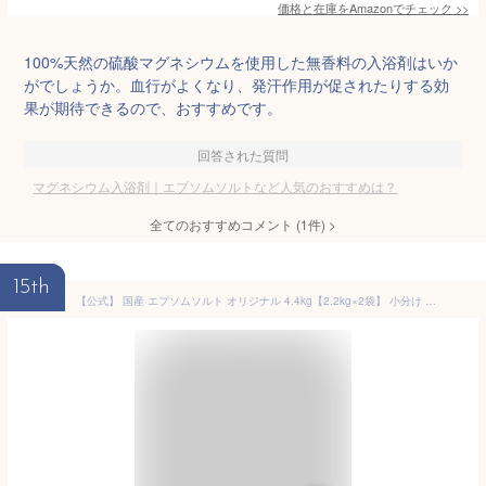
価格と在庫を
Amazon
でチェック
>>
100%天然の硫酸マグネシウムを使用した無香料の入浴剤はいか
がでしょうか。血行がよくなり、発汗作用が促されたりする効
果が期待できるので、おすすめです。
回答された質問
マグネシウム入浴剤｜エプソムソルトなど人気のおすすめは？
全てのおすすめコメント
(
1
件)
>
15th
【公式】 国産 エプソムソルト オリジナル 4.4kg【2.2kg×2袋】 小分け 入浴剤 無添加 無香料 マグネシウム シークリスタルス バスソルト 食品添加物グレード 計量スプーン付