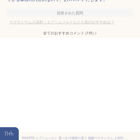
回答された質問
マグネシウム入浴剤｜エプソムソルトなど人気のおすすめは？
全てのおすすめコメント
(
1
件)
>
11th
BASSPA エプソムソルト 選べる10種類の香り 硫酸マグネシウム 入浴剤 国内製造 計量スプーン付き (3kg, 柚子)