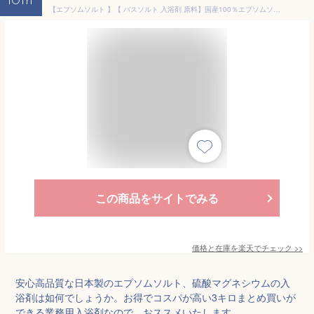
10th
【エプソムソルト 】【 バスソルト 入浴剤 原料】国産100％エプソムソルト【エプソム塩】3kg 【送料無料】 硫酸マグネシウム 国産（日本産）【業務用バスソルト原料】
この商品をサイトでみる
価格と在庫を
楽天
でチェック
>>
安心高品質な日本製のエプソムソルト、硫酸マグネシウムの入
浴剤は如何でしょうか。お得でコスパが高い3キロまとめ買いが
できる業務用入浴剤なので、おススメいたします。