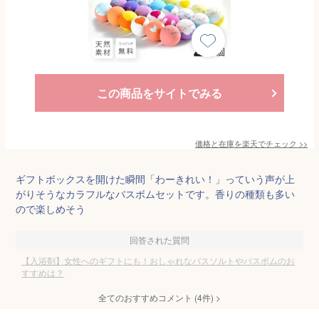
この商品をサイトでみる
価格と在庫を
楽天
でチェック
>>
ギフトボックスを開けた瞬間「わーきれい！」っていう声が上
がりそうなカラフルなバスボムセットです。香りの種類も多い
ので楽しめそう
回答された質問
【入浴剤】女性へのギフトにも！おしゃれなバスソルトやバスボムのお
すすめは？
全てのおすすめコメント
(
4
件)
>