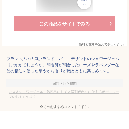
この商品をサイトでみる
価格と在庫を
楽天
でチェック
>>
フランス人の人気ブランド、パニエデサントのシャワージェル
はいかがでしょうか。調香師が調合したローズやラベンダーな
どの精油を使った華やかな香りが泡とともに楽しめます。
回答された質問
バス＆シャワージェル｜泡風呂にして入浴剤代わりに使えるボディソー
プのおすすめは？
全てのおすすめコメント
(
1
件)
>