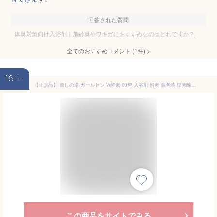
回答された質問
体臭対策向け入浴剤｜加齢臭やワキガにおすすめなのはどれですか？
全てのおすすめコメント
(
1
件)
>
18th
【正規品】 癒しの湯 ガールセン W酵素 60包 入浴剤 酵素 個包装 塩素除去 さっぱり 温泉 パパイン酵素 黒ずみ 洗浄 バラの香り リラックス 体臭 潤い 保湿 毛穴 沐浴 介護 ギフト プレゼント 送料込 医薬部外品 国産
この商品をサイトでみる