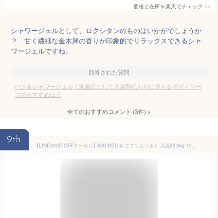
価格と在庫を
楽天
でチェック
>>
シャワージェルとして、ロクシタンのものはいかがでしょうか
？ 甘く繊細な金木犀の香りが印象的でリラックスできるシャ
ワージェルですね。
回答された質問
バス＆シャワージェル｜泡風呂にして入浴剤代わりに使えるボディソー
プのおすすめは？
全てのおすすめコメント
(
3
件)
>
9th
【LINE200円OFFクーポン】KALMECIA エプソムソルト 入浴剤 3kg 10kg 無香料 ラベンダー ひのき ローズマリー バスソルト 硫酸マグネシウム 追い炊き対応 計量スプーン付き 大容量 天然精油使用 ポイント