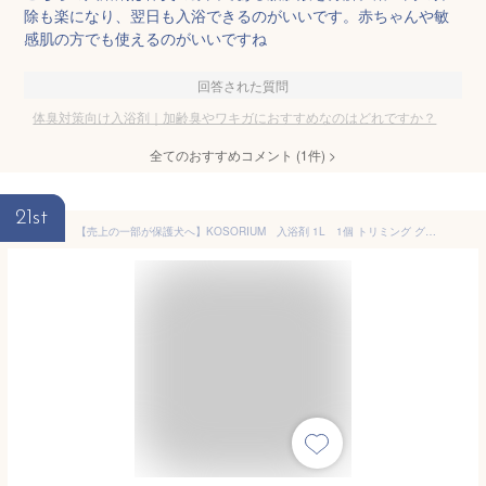
除も楽になり、翌日も入浴できるのがいいです。赤ちゃんや敏
感肌の方でも使えるのがいいですね
回答された質問
体臭対策向け入浴剤｜加齢臭やワキガにおすすめなのはどれですか？
全てのおすすめコメント
(
1
件)
>
21st
【売上の一部が保護犬へ】KOSORIUM 入浴剤 1L 1個 トリミング グルーミング ペット 犬猫 シニア 介護 時短 手軽 かゆみ抑制 フワフワ 体臭 ケア用品