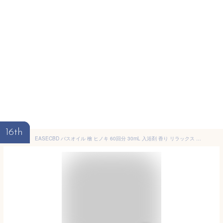
16th
EASECBD バスオイル 檜 ヒノキ 60回分 30mL 入浴剤 香り リラックス アロマ ギフト 無添加 オーガニック 天然由来 国産