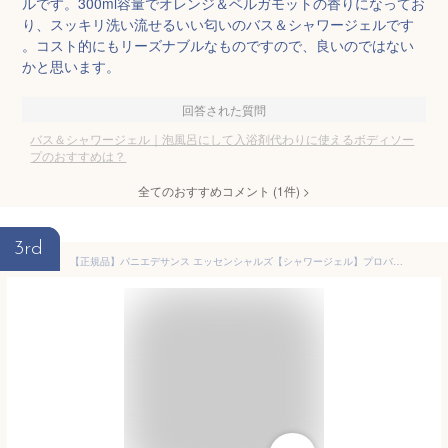
ルです。300ml容量でオレンジ＆ベルガモットの香りになってお
り、スッキリ洗い流せるいい匂いのバス＆シャワージェルです
。コスト的にもリーズナブルなものですので、良いのではない
かと思います。
回答された質問
バス＆シャワージェル｜泡風呂にして入浴剤代わりに使えるボディソー
プのおすすめは？
全てのおすすめコメント
(
1
件)
>
3rd
【正規品】パニエデサンス エッセンシャルズ【シャワージェル】プロバンス ローズ ラベンダー PANIER DES SENS フランス製 リキッドソープ 液体ソープ 液体せっけん 泡風呂 バブルバス ヨーロッパ ボディソープ ボディーソープ ボディウォッシュ 人気 母の日 誕生日