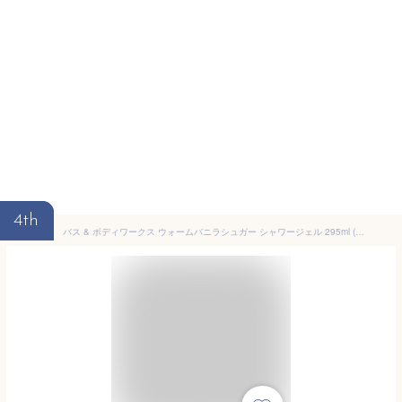
4th
バス & ボディワークス ウォームバニラシュガー シャワージェル 295ml (10floz) Bath & Body Works Warm Vanilla Sugar Shower Gel ボディ