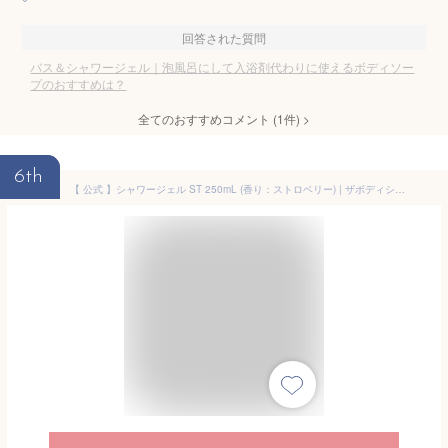
回答された質問
バス＆シャワージェル｜泡風呂にして入浴剤代わりに使えるボディソー
プのおすすめは？
全てのおすすめコメント
(
1
件)
>
6th
【 公式 】シャワージェル ST 250mL (香り：ストロベリー) | ザボディショップ THE BODY SHOP ボディショップ コスメ ギフト 女性 プレゼント 誕生日 いい香り いい匂い 結婚祝い ボディーソープ ボディソープ 石鹸 退職 プチギフト ボディシャンプー 退職祝い ボディ 保湿