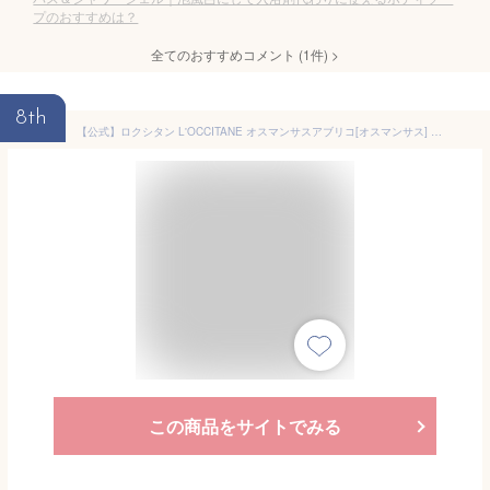
プのおすすめは？
全てのおすすめコメント
(
1
件)
>
8th
【公式】ロクシタン L'OCCITANE オスマンサスアブリコ[オスマンサス] パフュームド シャワージェル 250mL/ ART OF SCENT 化粧品 コスメ メンズ 男性 女性 プレゼント ギフト 人気 ボディソープ 石鹸 保湿 潤い フレグランス ブランド フランス 金木犀 フローラル
この商品をサイトでみる