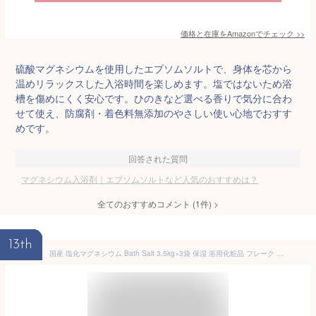
価格と在庫を
Amazon
でチェック
>>
硫酸マグネシウムを使用したエプソムソルトで、身体を芯から
温めリラックスした入浴時間を楽しめます。塩ではないため浴
槽を傷めにくく安心です。ひのきなど選べる香りで気分に合わ
せて使え、防腐剤・着色料無添加のやさしい使い心地でおすす
めです。
回答された質問
マグネシウム入浴剤｜エプソムソルトなど人気のおすすめは？
全てのおすすめコメント
(
1
件)
>
13th
国産 塩化マグネシウム Bath Salt 3.5kg×3袋 保湿 浴用化粧品 フレーク NICHIGA(ニチガ) TK3