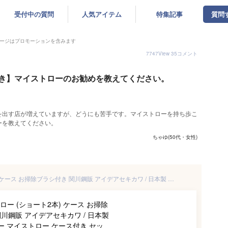
受付中の質問
人気アイテム
特集記事
質問
ージはプロモーションを含みます
7747
View
35
コメント
き】マイストローのお勧めを教えてください。
を出す店が増えていますが、どうにも苦手です。マイストローを持ち歩こ
ーを教えてください。
ちゃゆ(50代・女性)
アルミストロー (ショート2本) ケース お掃除ブラシ付き 関川鋼販 アイデアセキカワ / 日本製 15cm ストロー マイストロー ケース付き セット ピンク ブルー シルバー 液だれ防止 キャップ付 タマハシ エコ /