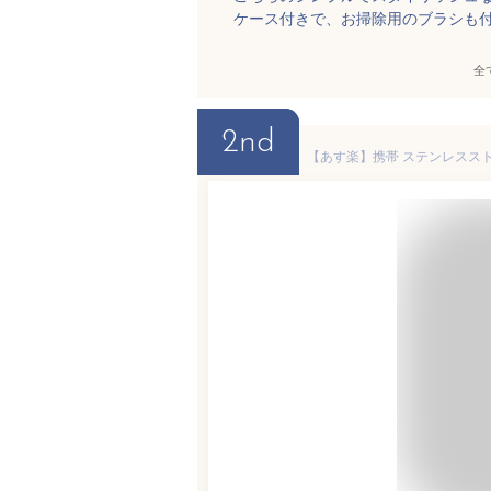
ケース付きで、お掃除用のブラシも
全
2nd