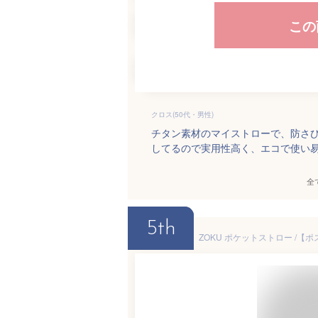
この
クロス(50代・男性)
チタン素材のマイストローで、防さ
してるので実用性高く、エコで使い
全
5th