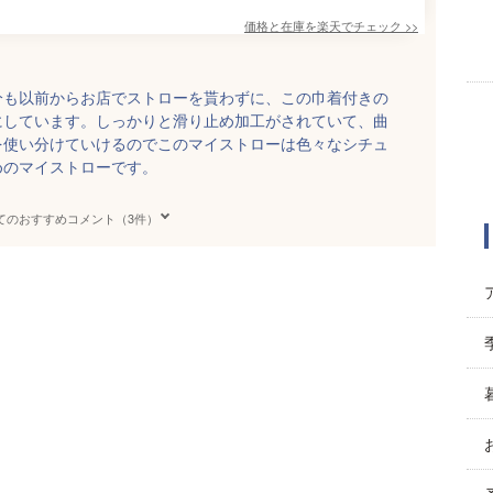
価格と在庫を
楽天
でチェック
>>
分も以前からお店でストローを貰わずに、この巾着付きの
にしています。しっかりと滑り止め加工がされていて、曲
を使い分けていけるのでこのマイストローは色々なシチュ
めのマイストローです。
てのおすすめコメント（3件）