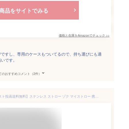
商品をサイトでみる
価格と在庫を
Amazon
でチェック
>>
びですし、専用のケースもついてるので、持ち運びにも適
易いです。
てのおすすめコメント（2件）
ZOKU ポケットストロー /【ポスト投函送料無料】ステンレス ストロー ゾク マイストロー 携帯用 折りたたみ ホルダー ケース付き クリーニングブラシ付き カフェ コーヒー テイクアウト サスティナブル エコ NEW LIFE