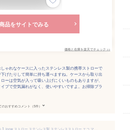
商品をサイトでみる
価格と在庫を
楽天
でチェック
>>
おしゃれなケースに入ったステンレス製の携帯ストローで
で下げたりして簡単に持ち運べますね。ケースから取り出
トローは空気が入って吸い上げにくいものもありますが、
タイプで空気漏れがなく、使いやすいですよ。お掃除ブラ
てのおすすめコメント（5件）
【繰り返し利用可】【8本セット】ipow ストロー ステンレス製 ステンレスストロー エコ マイストロー マドラー ステンレス製 カラフル おしゃれ 送料無料 洗浄用ブラシ付+収納袋付 父の日ギフト プレゼント