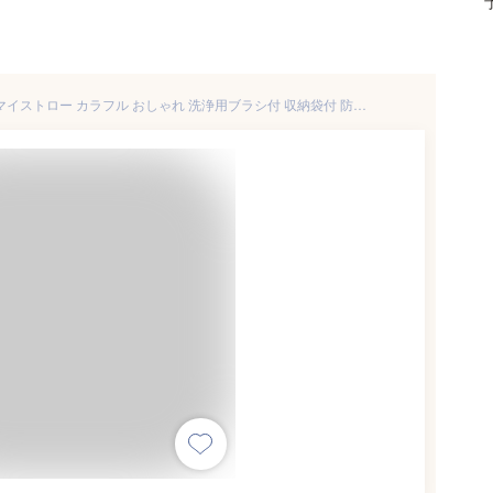
チタンストロー 金属ストラー マイストロー カラフル おしゃれ 洗浄用ブラシ付 収納袋付 防錆 6mm 健康的な再利用可能な、環境に配慮し、BPAの自由 3pcs