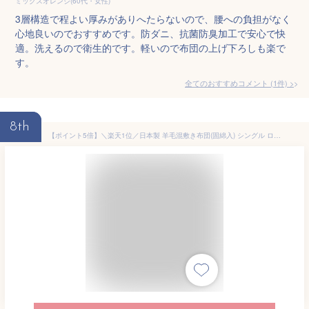
ミックスオレンジ(60代・女性)
3層構造で程よい厚みがありへたらないので、腰への負担がなく
心地良いのでおすすめです。防ダニ、抗菌防臭加工で安心で快
適。洗えるので衛生的です。軽いので布団の上げ下ろしも楽で
す。
全てのおすすめコメント
(
1
件)
>
8th
【ポイント5倍】＼楽天1位／日本製 羊毛混敷き布団(固綿入) シングル ロング 洗える日本製 国産 匂いが少ない 羊毛 フランス産プレミアムウール 布団 敷布団 シングル ウール20% 洗える布団 羊毛ふとん