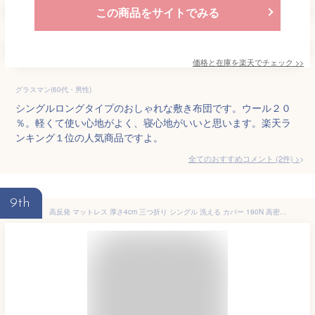
この商品をサイトでみる
価格と在庫を
楽天
でチェック
>>
グラスマン(60代・男性)
シングルロングタイプのおしゃれな敷き布団です。ウール２０
％。軽くて使い心地がよく、寝心地がいいと思います。楽天ラ
ンキング１位の人気商品ですよ。
全てのおすすめコメント
(
2
件)
>
9th
高反発 マットレス 厚さ4cm 三つ折り シングル 洗える カバー 190N 高密度 ウレタン マット ウレタンマットレス 昼寝マット ごろ寝マット 敷き布団 ベッド 寝具 折りたたみ 3つ折り コンパクト 硬め【送料無料】