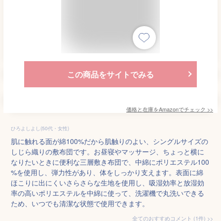
この商品をサイトでみる
価格と在庫を
Amazon
でチェック
>>
ひろよしよし(50代・女性)
肌に触れる面が綿100%だから肌触りのよい、シングルサイズの
しじら織りの敷布団です。お昼寝やマッサージ、ちょっと横に
なりたいときに便利な三層敷き布団で、中綿にポリエステル100
%を使用し、弾力性があり、体をしっかり支えます。表面に綿
ほこりに出にくいさらさらな生地を使用し、吸湿効率と放湿効
率の高いポリエステルを中綿に使って、洗濯機で丸洗いできる
ため、いつでも清潔な状態で使用できます。
全てのおすすめコメント
(
1
件)
>