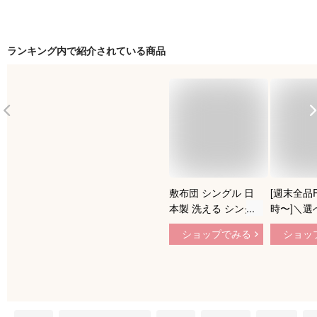
ランキング内で紹介されている商品
敷布団 シングル 日
[週末全品P
本製 洗える シング
時〜]＼選
ル ロング 抗菌 防臭
団セット／
ショップでみる
ショッ
6つ折り 固綿入り 敷
敷き布団 
布団 三層 敷き布団
洗える 綿
収納ケース 軽量 フ
ロング サ
ィルケア (R) 帝人 国
ふとん 抗
産 布団 六つ折り コ
ダニ 洗え
ンパクト 車中泊 車
無地 軽量