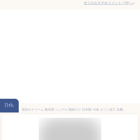
全てのおすすめコメント
(
1
件)
>
11th
寝具のドリーム 敷布団 シングル 固綿入り 日本製 10色 オゾン加工 抗菌防臭 国産 オールシーズン 洗える 敷き布団 敷きふとん (アッシュグリーン)