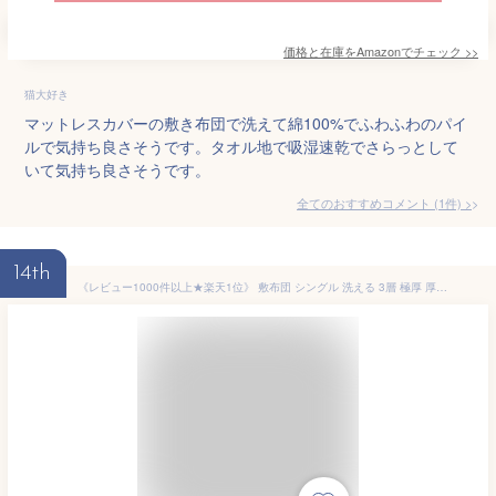
価格と在庫を
Amazon
でチェック
>>
猫大好き
マットレスカバーの敷き布団で洗えて綿100%でふわふわのパイ
ルで気持ち良さそうです。タオル地で吸湿速乾でさらっとして
いて気持ち良さそうです。
全てのおすすめコメント
(
1
件)
>
14th
《レビュー1000件以上★楽天1位》 敷布団 シングル 洗える 3層 極厚 厚い 洗える敷布団 防ダニ 抗菌 無地 洗濯可 軽量 敷き布団 掛け布団 布団セット シングルロング 洗える 軽い 防臭 コンパクト 固綿入り1人暮らし 新生活