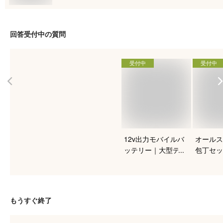
回答受付中の質問
受付中
受付中
12v出力モバイルバ
オールス
ッテリー｜大型デバ
包丁セッ
イスも充電できるお
めを教え
すすめは？
もうすぐ終了