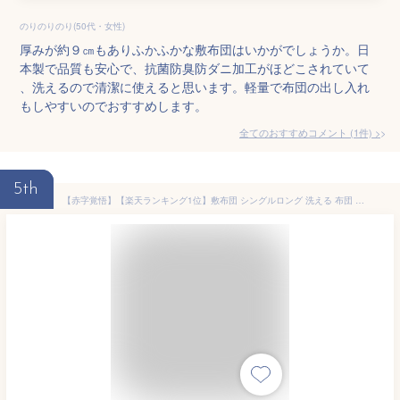
のりのりのり(50代・女性)
厚みが約９㎝もありふかふかな敷布団はいかがでしょうか。日
本製で品質も安心で、抗菌防臭防ダニ加工がほどこされていて
、洗えるので清潔に使えると思います。軽量で布団の出し入れ
もしやすいのでおすすめします。
全てのおすすめコメント
(
1
件)
>
5th
【赤字覚悟】【楽天ランキング1位】敷布団 シングルロング 洗える 布団 敷き布団 洗える 敷布団 来客用 日本製 抗菌防臭 清潔 軽い 敷布団 洗濯 ホワイト ネイビー ブラウン ピンク 洗える敷布団 無地 シンプル 3つ折り コインランドリー マイティートップ【D】