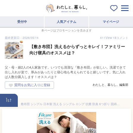
受付中
人気アイテム
マイページ
本ページはプロモーションを含みます
最終更新日：2026/05/14
411
View
18
コメント
【敷き布団】洗えるからずっとキレイ！ファミリー
向け寝具のオススメは？
父・母・娘2人の4人家族です。いつでも清潔な『敷き布団』が欲しい。洗濯できて
出し入れが楽で、厚みがあったりと寝心地も考えられてると嬉しいです。気に入れ
ば人数分購入します！オススメは？
わたしと、暮らし。編集部
1st
敷布団 シングル 日本製 洗える シングル ロング 抗菌 防臭 6つ折り 固綿入り 敷布団 三層 敷き布団 収納ケース 軽量 フィルケア (R) 帝人 国産 布団 六つ折り コンパクト 車中泊 車内泊 キャンプ 来客用 お昼寝 お昼寝マット