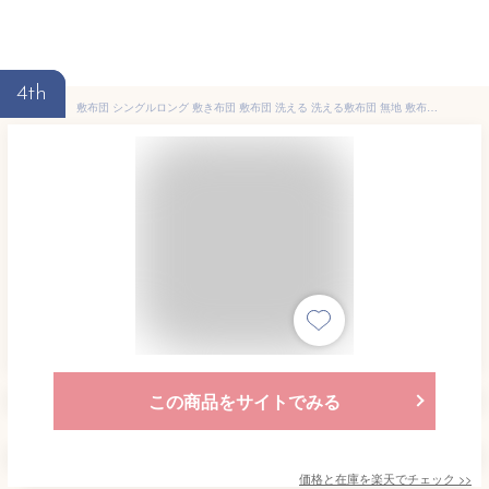
4th
敷布団 シングルロング 敷き布団 敷布団 洗える 洗える敷布団 無地 敷布団 日本製 国産 清潔 軽い シンプル コインランドリー 洗える マイティートップ 抗菌 防臭 防ダニ 3つ折り ギフト 一人暮らし
この商品をサイトでみる
価格と在庫を
楽天
でチェック
>>