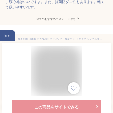
、寝心地はいいですよ。また、抗菌防ダニ性もあります。軽く
て扱いやすいです。
全てのおすすめコメント（2件）
3rd
敷き布団 日本製 ホコリの出にくいソフト敷布団 LITEタイプ シングルサイズ 100×205cm クリーン＆クリーン ライトタイプ 中空ポリエステルわた 洗える 軽量 ふんわり 敷き布団 しき布団 しきふとん
この商品をサイトでみる