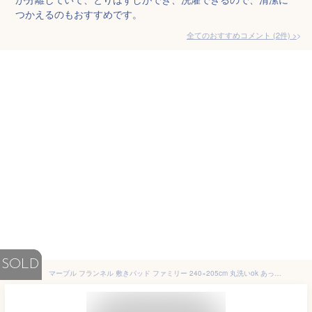
つかえるのもおすすめです。
全てのおすすめコメント
(
2
件)
>
SOLD
マーブル フランネル 敷きパッド ファミリー 240×205cm 丸洗いok あったか プリント 大理石調 北欧 マイクロファイバー かわいい おしゃれ 敷パッド 敷きパット 敷パット ベッドパッド ベッドシーツ 敷き布団 マットレス に使える 冬用 F