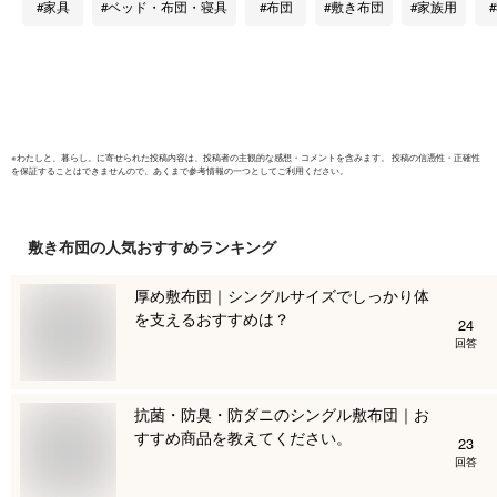
家具
ベッド・布団・寝具
布団
敷き布団
家族用
内泊 キャンプ 来客
プル 抗菌 
用 お昼寝 お昼寝マ
り 折りた
ット
暮らし コ
セミダブル
※
わたしと、暮らし。
に寄せられた投稿内容は、投稿者の主観的な感想・コメントを含みます。 投稿の信憑性・正確性
を保証することはできませんので、あくまで参考情報の一つとしてご利用ください。
敷き布団
の人気おすすめランキング
厚め敷布団｜シングルサイズでしっかり体
を支えるおすすめは？
24
回答
抗菌・防臭・防ダニのシングル敷布団｜お
すすめ商品を教えてください。
23
回答