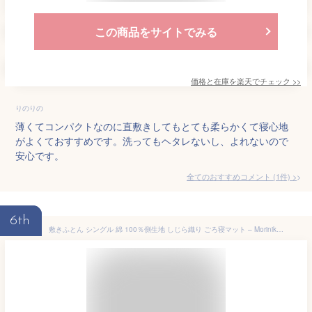
この商品をサイトでみる
価格と在庫を
楽天
でチェック
>>
りのりの
薄くてコンパクトなのに直敷きしてもとても柔らかくて寝心地
がよくておすすめです。洗ってもヘタレないし、よれないので
安心です。
全てのおすすめコメント
(
1
件)
>
6th
敷きふとん シングル 綿 100％側生地 しじら織り ごろ寝マット – Moriniko Natural 吸汗速乾 高反発 軽量 抗菌 防臭 防ダニ 厚手 お昼寝 うたた寝 車中泊 洗える 長座布団 70x190cm 2年品質保証（青） ブルー