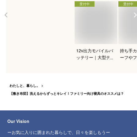
受付中
受付中
12v出力モバイルバ
持ち手カ
ッテリー｜大型デバ
ーフやフ
イスも充電できるお
バッグが
すすめは？
なるハン
は？
わたしと、暮らし。
【敷き布団】洗えるからずっとキレイ！ファミリー向け寝具のオススメは？
Our Vision
ーお気に入りに囲まれた暮らしで、日々を楽しもうー