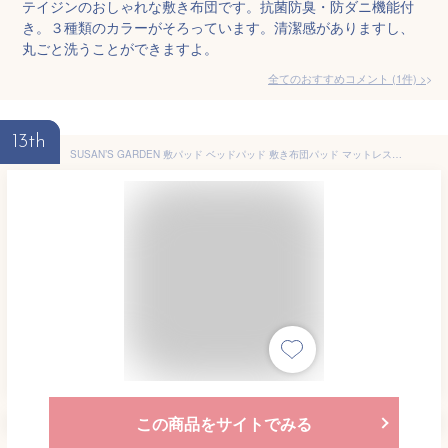
テイジンのおしゃれな敷き布団です。抗菌防臭・防ダニ機能付
き。３種類のカラーがそろっています。清潔感がありますし、
丸ごと洗うことができますよ。
全てのおすすめコメント
(
1
件)
>
13th
SUSAN’S GARDEN 敷パッド ベッドパッド 敷き布団パッド マットレスカバー 綿100% 洗える パイル地 ふわふわのパイル タオル地 吸湿 速乾 オールシーズン 通年 シングル（100X200cm）ブルー
この商品をサイトでみる