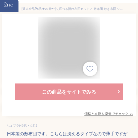
2nd
[週末全品P5倍★20時〜]＼選べる掛け布団セット／ 敷布団 敷き布団 シングル 洗える 綿 シングルロング サイズ 敷きふとん 抗菌防臭 防ダニ 洗える敷布団 無地 軽量 軽い シンプル 抗菌 防臭 3つ折り 折りたたみ 一人暮らし コンパクト セミダブル ダブル
この商品をサイトでみる
価格と在庫を
楽天
でチェック
>>
ちょプラ(40代・女性)
日本製の敷布団です。こちらは洗えるタイプなので薄手ですが