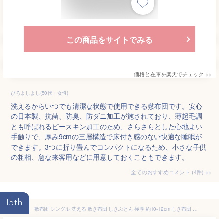
この商品をサイトでみる
価格と在庫を
楽天
でチェック
>>
ひろよしよし(50代・女性)
洗えるからいつでも清潔な状態で使用できる敷布団です。安心
の日本製、抗菌、防臭、防ダニ加工が施されており、薄起毛調
とも呼ばれるピースキン加工のため、さらさらとした心地よい
手触りで、厚み9cmの三層構造で床付き感のない快適な睡眠が
できます。3つに折り畳んでコンパクトになるため、小さな子供
の粗相、急な来客用などに用意しておくこともできます。
全てのおすすめコメント
(
4
件)
>
15th
敷布団 シングル 洗える 敷き布団 しきぶとん 極厚 約10-12cm しき布団 しきふとん ボリューム感 抗菌 防臭 防ダニ ピーチスキン加工 固綿使用 しっかり支える やわらかな肌触り 体圧分散 ほこりの出にくい 圧縮梱包 100*210cm ライトグレー