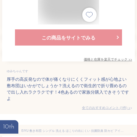
この商品をサイトでみる
価格と在庫を
楽天
でチェック
>>
ゆみちゃんです
厚手の高反発なので体が痛くなりにくくフィット感が心地よい
敷布団はいかがでしょうか？洗えるので衛生的で折り畳めるの
で出し入れラクラクです！4色あるので家族分購入できそうです
よ
全てのおすすめコメント
(
1
件)
>
10th
EiYU 敷き布団 シングル 洗える ほこりの出にくい 抗菌防臭 防カビ アイボリー