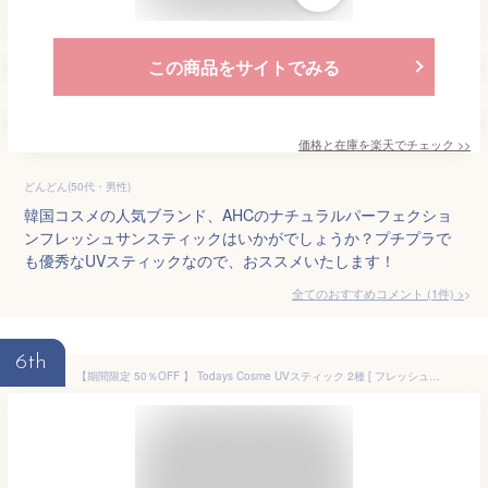
この商品をサイトでみる
価格と在庫を
楽天
でチェック
>>
どんどん(50代・男性)
韓国コスメの人気ブランド、AHCのナチュラルパーフェクショ
ンフレッシュサンスティックはいかがでしょうか？プチプラで
も優秀なUVスティックなので、おススメいたします！
全てのおすすめコメント
(
1
件)
>
6th
【期間限定 50％OFF 】 Todays Cosme UVスティック 2種 [ フレッシュUVサンバーム, シャインUVサンバーム ] 日焼け止め UVスティック フレッシュUVサンバーム&シャインUVサンバーム Today's Cosme スキンケア 訳あり