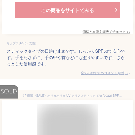
この商品をサイトでみる
価格と在庫を
楽天
でチェック
>>
ちょプラ(40代・女性)
スティックタイプの日焼け止めです。しっかりSPF50で安心で
す。手を汚さずに、手の甲や首などにも塗りやすいです。さら
っとした使用感です。
全てのおすすめコメント
(
8
件)
>
SOLD
《在庫限りSALE》ホリカホリカ UV クリアスティック 17g (2022) SPF50 PA++++【楽天ロジ発送 送料無料】HolikaHolika 日焼け止め UVケア UVスティック 紫外線カット 対策 顔 デコルテ uv化粧下地 スティック サンスクリーン スティックタイプ 韓国コスメ 機内持ち込み可能