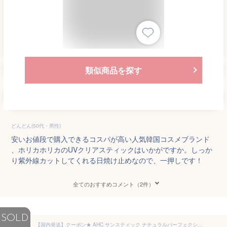
類似商品を探す
どんどん(50代・男性)
安いお値段で購入できるコスパが高い人気韓国コスメブランド
、ホリカホリカのUVクリアスティックはいかがですか。しっか
り紫外線カットしてくれる日焼け止めなので、一押しです！
全てのおすすめコメント（2件）
SOLD
【国内発送】クーポン★ AHC サンスティック ナチュラルパーフェクション ダブルシールド サンスティック 14g SPF50+ PA++++ 送料無料 ポスト投函 当日発送 日焼け止め べたつかない 子供日焼け止め 敏感肌 化粧下地 UVケア 韓国コスメ