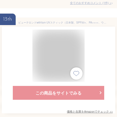
全てのおすすめコメント
(
1
件)
>
13th
ビューテロンドwithfam UVスティック（日本製、SPF50+、PA++++、ウォータープルーフ、子供も使える）日焼け止めスティック 無香料 14g (無香)
この商品をサイトでみる
価格と在庫を
Amazon
でチェック
>>