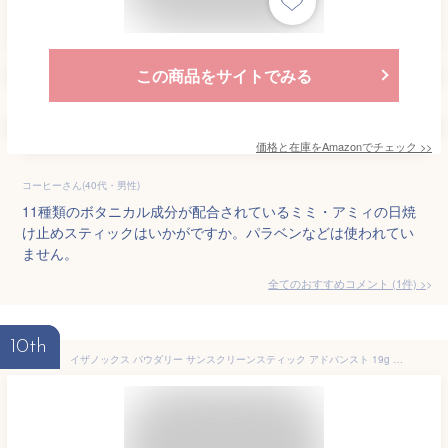
この商品をサイトでみる
価格と在庫を
Amazon
でチェック
>>
コーヒーさん(40代・男性)
11種類のボタニカル成分が配合されているミミ・アミィの日焼
け止めスティックはいかがですか。パラベンなどは使われてい
ません。
全てのおすすめコメント
(
1
件)
>
10th
イザノックス パウダリー サンスクリーンスティック アドバンスト 19g SPF50+/PA++++/Waterproof 日焼け止め [きらく屋][f]