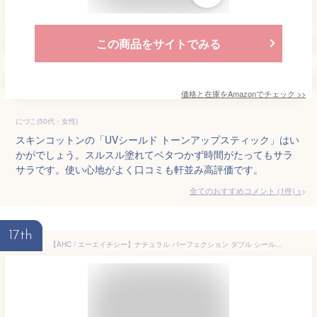
この商品をサイトでみる
価格と在庫を
Amazon
でチェック
>>
にづこ(50代・女性)
スキンコットンの「UVシールド トーンアップスティック」はい
かがでしょう。スルスル塗れてベタつかず時間がたってもサラ
サラです。使い心地がよく口コミも軒並み高評価です。
全てのおすすめコメント
(
1
件)
>
17th
【AHC / エーエイチシー】ナチュラル パーフェクション ダブル シールド サンスティック 14g 2個 セット 日焼け止め サンスクリーン UVカット UVケア SPF PA 美白 ブライトニング ウォータープルーフ サンブロック サンプロテクター 韓国コスメ【楽天海外直送】