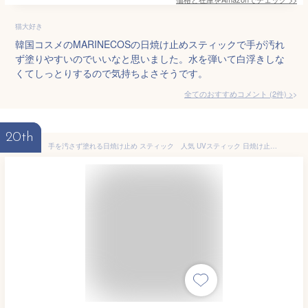
猫大好き
韓国コスメのMARINECOSの日焼け止めスティックで手が汚れ
ず塗りやすいのでいいなと思いました。水を弾いて白浮きしな
くてしっとりするので気持ちよさそうです。
全てのおすすめコメント
(
2
件)
>
20th
手を汚さず塗れる日焼け止め スティック 人気 UVスティック 日焼け止め SPF50+ PA++++ 美容 コスメ 紫外線対策 レジャーに ビューテロンドクリアクールスポーツUVスティック 追跡可能メール便（日本郵便）でお届け 宅配便指定不可、時間指定不可