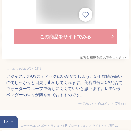
この商品をサイトでみる
価格と在庫を
楽天
でチェック
>>
こさめちゃん(50代・女性)
アジャステのUVスティックはいかがでしょう。SPF数値が高い
のでしっかりと日焼け止めしてくれます。美容成分CICA配合で
ウォータープルーフで落ちにくくていいと思います。レモンラ
ベンダーの香りが爽やかでおすすめです。
全てのおすすめコメント
(
7
件)
>
12th
コーセーコスメポート サンカットR プロディフェンス ライトアップUV スティック 20g SPF50+・PA++++