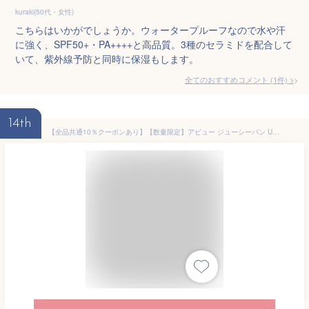
kuraki(50代・女性)
こちらはいかがでしょうか。ウォータープルーフなので水や汗
に強く、SPF50+・PA++++と高品質。3種のセラミドを配合して
いて、紫外線予防と同時に保湿もします。
全てのおすすめコメント
(
1
件)
>
14th
【全品共通10％クーポンあり】【数量限定】アピュー ジューシーパン UVスティック 日焼け止め 韓国コスメ UVケア スキンケア 保湿 スティックタイプ SPF50＋／PA＋＋＋＋ ＜A Pieu／アピュー＞【正規品】【ギフト対応可】