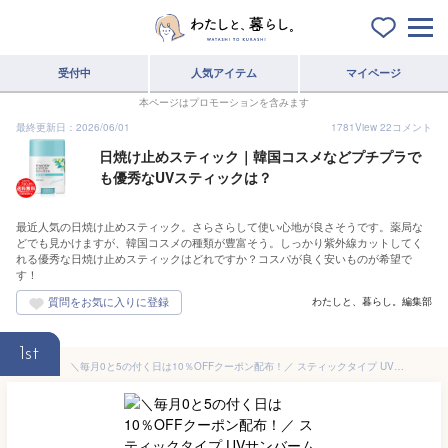
受付中
人気アイテム
マイページ
本ページはプロモーションを含みます
最終更新日：2026/06/01
1781
View
22
コメント
日焼け止めスティック｜韓国コスメなどプチプラで
も優秀なUVスティックは？
最近人気の日焼け止めスティック。さらさらして使い心地が良さそうです。薬局な
どでも見かけますが、韓国コスメの種類が豊富そう。しっかり紫外線カットしてく
れる優秀な日焼け止めスティックはどれですか？コスパが良く安いものが希望で
す！
わたしと、暮らし。編集部
1st
＼毎月0と5の付く日は10％OFFクーポン配布！／ スティックタイプ UVサンバーム 紫外線強力ブロック 肌トーンアップ SPF50+ PA++++ 選べる種類