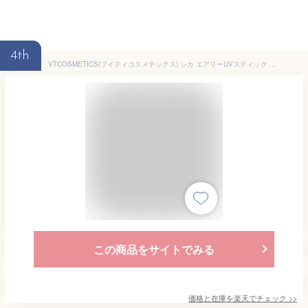
4th
VTCOSMETICS(ブイティコスメテックス) シカ エアリーUVスティック SPF50+ PA++++ 日焼け止め サンケア サンスティック 保湿 敏感肌 乾燥肌 スキンケア 韓国コスメ
この商品をサイトでみる
価格と在庫を
楽天
でチェック
>>