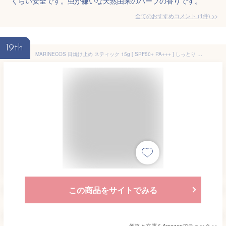
くらい安全です。虫が嫌いな天然由来のハーブの香りです。
全てのおすすめコメント
(
1
件)
>
19th
MARINECOS 日焼け止め スティック 15g [ SPF50+ PA+++ ] しっとり 白浮きなし！ 水をはじく 塗りやすい UVスティック 手が汚れない フェイス ボディ ウォータープルーフ フローラルの香り マリンコス マリンコラーゲン サンブロックスティック 韓国コスメ SHINBEE
この商品をサイトでみる
価格と在庫を
Amazon
でチェック
>>