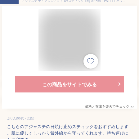
アジャステ ナイアシンアミド UVスティック 15g SPF50+ PA++++ ホワイトリリームスク【メール便送料無料】LDK 受賞 日焼け止め スティック 日焼けどめ 紫外線 UV カット サンスクリーン スティックタイプ ウォータープルーフ UV耐水性 機内持ち込み可能 Ajuste ドウシシャ
この商品をサイトでみる
価格と在庫を
楽天
でチェック
>>
ぷりん(50代・女性)
こちらのアジャステの日焼け止めスティックをおすすめします
。肌に優しくしっかり紫外線から守ってくれます。持ち運びに