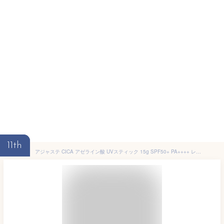
11th
アジャステ CICA アゼライン酸 UVスティック 15g SPF50+ PA++++ レモンラベンダーの香り 日本製【メール便送料無料】ウォータープルーフ UV耐水性★★ シカ 日焼けどめ 紫外線対策 顔 下地 UVカット 保湿ケア 機内持ち込みOK Ajuste ドウシシャ