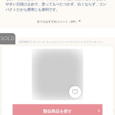
やすい日焼け止めで、塗ってもべたつかず、白くならず、コン
パクトだから携帯にも便利です。
全てのおすすめコメント（2件）
SOLD
【SCINIC 】サイニック エンジョイ スーパーアクティブ エアリーサンスティック SPF50+ PA++++ 15g ENJOY SUPER ACTIVE AIRY SUN STICK 日焼け止め サンスクリーン 紫外線ケア さらさら 微細粉塵吸着防止 韓国コスメ 海外通販
類似商品を探す