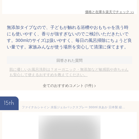
価格と在庫を
楽天
でチェック
>>
無添加タイプなので、子どもが触れる浴槽やおもちゃを洗う時
にも使いやすく、香りが強すぎないのでご検討いただきたいで
す。300mlのサイズは扱いやすく、毎日の風呂掃除にちょうど良
い量です。家族みんなが使う場所を安心して清潔に保てます。
回答された質問
肌に優しいお風呂洗剤は？オーガニック・無添加など敏感肌や赤ちゃん
も安心して使えるおすすめを教えてください。
全てのおすすめコメント
(
1
件)
>
15th
ファイナルシャイン 水垢ジェルパックスプレー 300ml 水あか 日本製 繰り返し浮き出る白い水垢汚れに 風呂掃除 洗剤 水あか用 ジェルパ