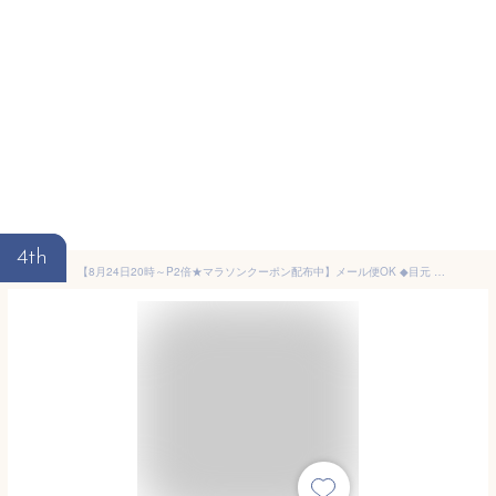
4th
【8月24日20時～P2倍★マラソンクーポン配布中】メール便OK ◆目元 口元 唇 乾燥対策 無添加「潤み茶 アイクリーム 」（アイケア リップクリーム） ノンケミカル ちりめんじわ 乾燥肌 敏感肌 子ども 肌に優しい ( 無添加化粧品 ) 目元ケア 保湿 カテキンクリーム セール