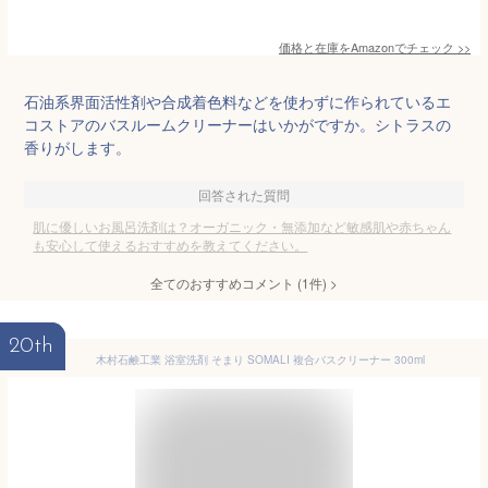
価格と在庫を
Amazon
でチェック
>>
石油系界面活性剤や合成着色料などを使わずに作られているエ
コストアのバスルームクリーナーはいかがですか。シトラスの
香りがします。
回答された質問
肌に優しいお風呂洗剤は？オーガニック・無添加など敏感肌や赤ちゃん
も安心して使えるおすすめを教えてください。
全てのおすすめコメント
(
1
件)
>
20th
木村石鹸工業 浴室洗剤 そまり SOMALI 複合バスクリーナー 300ml