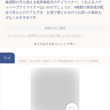
敏感肌の方も使える低刺激処方のアイライナー、くれえるメデ
ィハーブアイライナーはいかがでしょうか。4種類の美容成分配
合で目もとのケアもでき、お湯で落とせるのでお肌への負担も
少なくおすすめです。
回答された質問
アイライナー｜敏感肌さん向け♪肌に優しいおすすめは？
全てのおすすめコメント
(
1
件)
>
3rd
【送料込・まとめ買い×3個セット】牛乳石鹸共進社 カウブランド 無添加 泡のボディソープ ポンプ付 泡タイプ 500ml