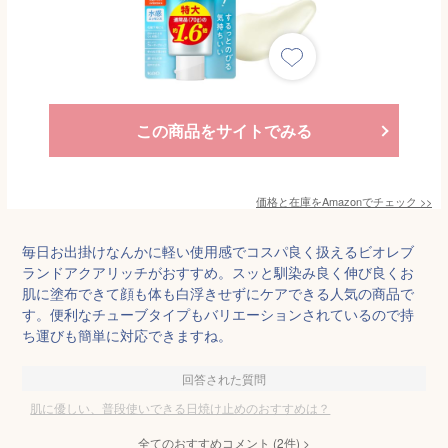
この商品をサイトでみる
価格と在庫を
Amazon
でチェック
>>
毎日お出掛けなんかに軽い使用感でコスパ良く扱えるビオレブ
ランドアクアリッチがおすすめ。スッと馴染み良く伸び良くお
肌に塗布できて顔も体も白浮きせずにケアできる人気の商品で
す。便利なチューブタイプもバリエーションされているので持
ち運びも簡単に対応できますね。
回答された質問
肌に優しい、普段使いできる日焼け止めのおすすめは？
全てのおすすめコメント
(
2
件)
>