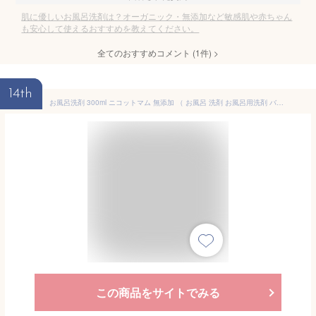
肌に優しいお風呂洗剤は？オーガニック・無添加など敏感肌や赤ちゃん
も安心して使えるおすすめを教えてください。
全てのおすすめコメント
(
1
件)
>
14th
お風呂洗剤 300ml ニコットマム 無添加 （ お風呂 洗剤 お風呂用洗剤 バス用 お風呂掃除 石鹸カス 水あか 自然派 掃除 風呂 湯垢 水垢 風呂洗剤 汚れ 落とす 水アカ 石けんカス ヌメリ 浴室 浴槽 壁 蛇口 湯あか おしゃれ ） 【39ショップ】
この商品をサイトでみる