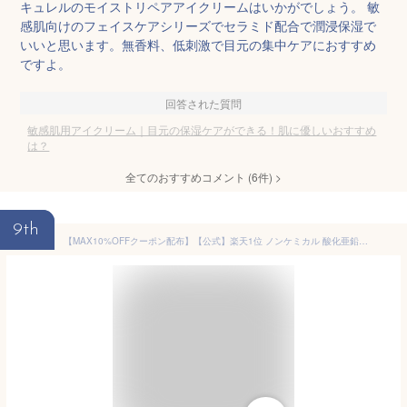
キュレルのモイストリペアアイクリームはいかがでしょう。 敏
感肌向けのフェイスケアシリーズでセラミド配合で潤浸保湿で
いいと思います。無香料、低刺激で目元の集中ケアにおすすめ
ですよ。
回答された質問
敏感肌用アイクリーム｜目元の保湿ケアができる！肌に優しいおすすめ
は？
全てのおすすめコメント
(
6
件)
>
9th
【MAX10%OFFクーポン配布】【公式】楽天1位 ノンケミカル 酸化亜鉛フリー 石鹸で落ちる 目に染みない 白浮きしない 敏感肌 日焼け止め クリーム SPF40 PA+++ 乾燥肌 無添加 高保湿 セラミド ペプチド ビタミンC ノンアルコール 国産 | ラピスラズリ LLサンスクリーン 25g