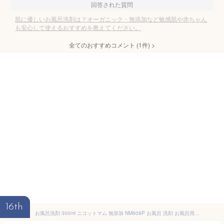
回答された質問
肌に優しいお風呂洗剤は？オーガニック・無添加など敏感肌や赤ちゃん
も安心して使えるおすすめを教えてください。
全てのおすすめコメント
(
1
件)
>
16th
お風呂洗剤 300ml ニコットマム 無添加 NM908P お風呂 洗剤 お風呂用洗剤 バス用 お風呂掃除 石鹸カス 水あか 自然派 掃除 風呂 湯垢 水垢 風呂洗剤 汚れ 落とす 水アカ 石けんカス ヌメリ 浴室 浴槽 壁 蛇口 湯あか おしゃれ