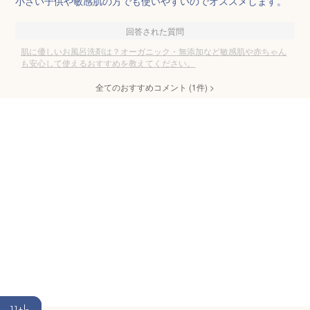
小さい子供や敏感肌の方でも使いやすいのでオススメします。
回答された質問
肌に優しいお風呂洗剤は？オーガニック・無添加など敏感肌や赤ちゃん
も安心して使えるおすすめを教えてください。
全てのおすすめコメント
(
1
件)
>