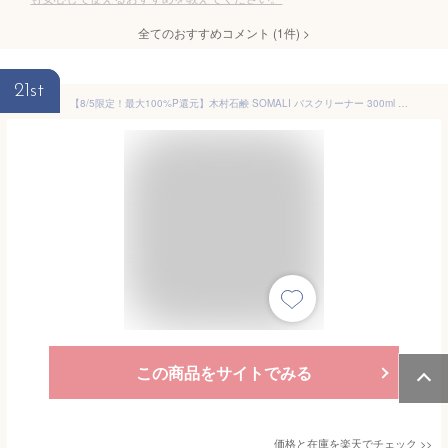
全てのおすすめコメント
(
1
件)
>
21st
【8/5限定！最大100%P還元】木村石鹸 SOMALI バスクリーナー 300ml | 敏感肌 風呂掃除 洗剤 浴槽 風呂床 お風呂用洗剤 オレンジ 液体 スプレー 泡 植物由来成分 天然成分 エコ ナチュラル 低刺激 ギフト 汚れ ミネラル 浴槽洗剤 おしゃれ カンブリア宮殿
この商品をサイトでみる
価格と在庫を
楽天
でチェック
>>