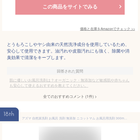
この商品をサイトでみる
価格と在庫を
Amazon
でチェック
>>
とうもろこしやヤシ由来の天然洗浄成分を使用しているため、
安心して使用できます。油汚れや皮脂汚れにも強く、除菌や消
臭効果で清潔をキープします。
回答された質問
肌に優しいお風呂洗剤は？オーガニック・無添加など敏感肌や赤ちゃん
も安心して使えるおすすめを教えてください。
全てのおすすめコメント
(
1
件)
>
18th
アズマ 自然派洗剤 お風呂 洗剤 無添加 ニコットマム お風呂用洗剤 300ml NM908P アイボリー 低刺激 子供 安心 かわいい おしゃれ パッケージ シンプル ナチュラル ※1注文につき1点まで