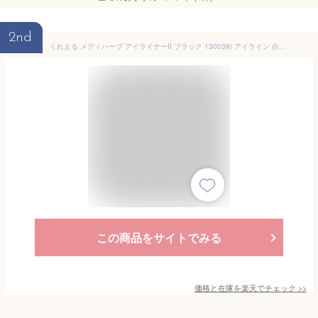
2nd
くれえる メディハーブ アイライナーII ブラック 130039| アイライン 自然 リキッド ウォータープルーフ 優しい ヨレない 保湿 敏感肌 乾燥肌 肌に優しい 汗に強い 敏感肌用化粧品 コスメ メイク アイメイク
この商品をサイトでみる
価格と在庫を
楽天
でチェック
>>