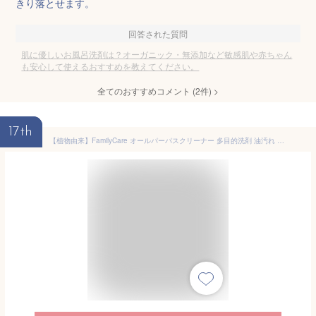
きり落とせます。
回答された質問
肌に優しいお風呂洗剤は？オーガニック・無添加など敏感肌や赤ちゃん
も安心して使えるおすすめを教えてください。
全てのおすすめコメント
(
2
件)
>
17th
【植物由来】FamilyCare オールパーパスクリーナー 多目的洗剤 油汚れ 除菌 消臭 無添加 安心素材 日本製 キッチン トイレ お風呂に 500mlスプレー + 1000ml詰替え