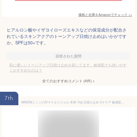
価格と在庫を
Amazon
でチェック
>>
ヒアルロン酸やイザヨイローズエキスなどの保湿成分が配合さ
れているスキンアクアのトーンアップ日焼け止めはいかがです
か。SPFは50+です。
回答された質問
肌に優しいトーンアップ日焼け止めを探してます。敏感肌でも使いやす
くおすすめなのは？
全てのおすすめコメント
(
4
件)
>
7th
MINON(ミノン) UVマイルドジェル 本体 70g 日焼け止め UＶケア 敏感肌 SPF38 PA+++ 紫外線吸収剤フリー 無香料 無着色 弱酸性 パラベンフリー アルコールフリー 低刺激性 お子さまと一緒に 【化粧品】