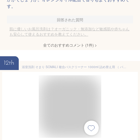
す。
回答された質問
肌に優しいお風呂洗剤は？オーガニック・無添加など敏感肌や赤ちゃん
も安心して使えるおすすめを教えてください。
全てのおすすめコメント
(
1
件)
>
12th
浴室洗剤 そまり SOMALI 複合バスクリーナー 1000ml 詰め替え用 （ バスクリーナー 無添加 天然素材 泡スプレー 浴室掃除 お風呂 掃除 肌にやさしい 石けん バス クリーナー 浴室 ソマリ おしゃれ ）【39ショップ】