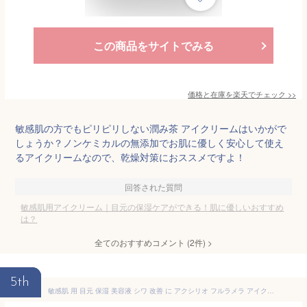
この商品をサイトでみる
価格と在庫を
楽天
でチェック
>>
敏感肌の方でもピリピリしない潤み茶 アイクリームはいかがで
しょうか？ノンケミカルの無添加でお肌に優しく安心して使え
るアイクリームなので、乾燥対策におススメですよ！
回答された質問
敏感肌用アイクリーム｜目元の保湿ケアができる！肌に優しいおすすめ
は？
全てのおすすめコメント
(
2
件)
>
5th
敏感肌 用 目元 保湿 美容液 シワ 改善 に アクシリオ フルラメラ アイクリーム 15g 目の下 目尻 色素沈着 による くすみ や クマ に 乾燥 小じわ を目立たなくする効能評価試験済み ハリツヤ UP エイジングケア アースケア