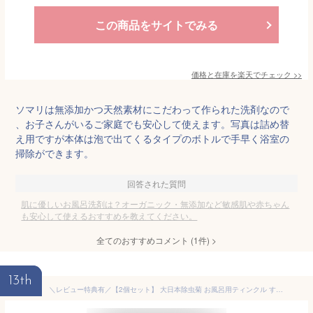
この商品をサイトでみる
価格と在庫を
楽天
でチェック
>>
ソマリは無添加かつ天然素材にこだわって作られた洗剤なので
、お子さんがいるご家庭でも安心して使えます。写真は詰め替
え用ですが本体は泡で出てくるタイプのボトルで手早く浴室の
掃除ができます。
回答された質問
肌に優しいお風呂洗剤は？オーガニック・無添加など敏感肌や赤ちゃん
も安心して使えるおすすめを教えてください。
全てのおすすめコメント
(
1
件)
>
13th
＼レビュー特典有／【2個セット】 大日本除虫菊 お風呂用ティンクル すすぎ節水タイプ [単品内容量/400ml] | お風呂用洗剤 お風呂掃除ティンクル アップル香り 酢成分 浴室用洗浄剤 すすぎ節水 洗剤 スプレー お酢のチカラ 浴槽洗剤 洗浄スプレー 手軽